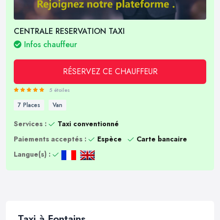
CENTRALE RESERVATION TAXI
Infos chauffeur
RÉSERVEZ CE CHAUFFEUR
5 étoiles
7 Places
Van
Services :
Taxi conventionné
Paiements acceptés :
Espèce
Carte bancaire
Langue(s) :
Taxi à Fontains