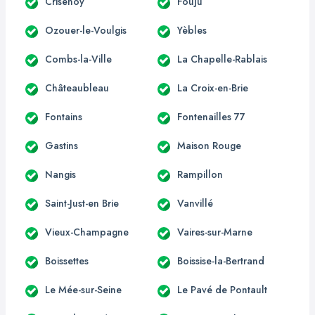
Crisenoy
Fouju
Ozouer-le-Voulgis
Yèbles
Combs-la-Ville
La Chapelle-Rablais
Châteaubleau
La Croix-en-Brie
Fontains
Fontenailles 77
Gastins
Maison Rouge
Nangis
Rampillon
Saint-Just-en Brie
Vanvillé
Vieux-Champagne
Vaires-sur-Marne
Boissettes
Boissise-la-Bertrand
Le Mée-sur-Seine
Le Pavé de Pontault