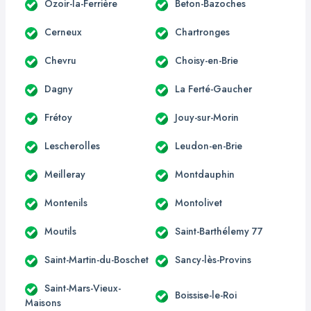
Ozoir-la-Ferrière
Beton-Bazoches
Cerneux
Chartronges
Chevru
Choisy-en-Brie
Dagny
La Ferté-Gaucher
Frétoy
Jouy-sur-Morin
Lescherolles
Leudon-en-Brie
Meilleray
Montdauphin
Montenils
Montolivet
Moutils
Saint-Barthélemy 77
Saint-Martin-du-Boschet
Sancy-lès-Provins
Saint-Mars-Vieux-
Boissise-le-Roi
Maisons