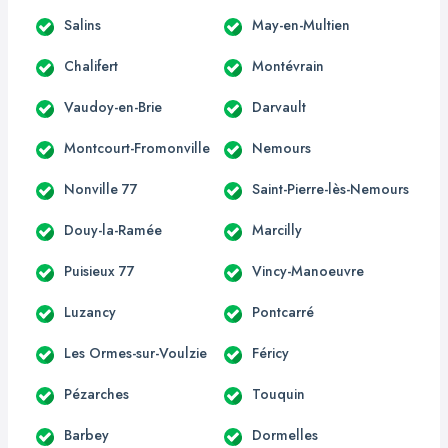
Salins
May-en-Multien
Chalifert
Montévrain
Vaudoy-en-Brie
Darvault
Montcourt-Fromonville
Nemours
Nonville 77
Saint-Pierre-lès-Nemours
Douy-la-Ramée
Marcilly
Puisieux 77
Vincy-Manoeuvre
Luzancy
Pontcarré
Les Ormes-sur-Voulzie
Féricy
Pézarches
Touquin
Barbey
Dormelles