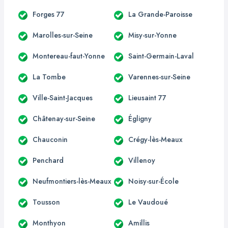
Forges 77
La Grande-Paroisse
Marolles-sur-Seine
Misy-sur-Yonne
Montereau-faut-Yonne
Saint-Germain-Laval
La Tombe
Varennes-sur-Seine
Ville-Saint-Jacques
Lieusaint 77
Châtenay-sur-Seine
Égligny
Chauconin
Crégy-lès-Meaux
Penchard
Villenoy
Neufmontiers-lès-Meaux
Noisy-sur-École
Tousson
Le Vaudoué
Monthyon
Amillis