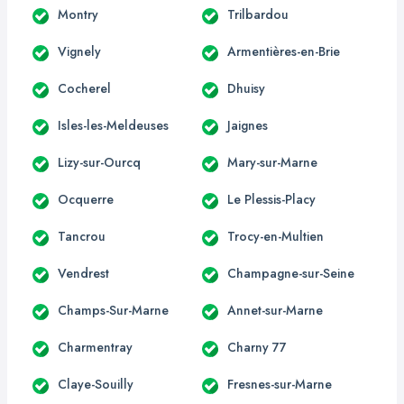
Montry
Trilbardou
Vignely
Armentières-en-Brie
Cocherel
Dhuisy
Isles-les-Meldeuses
Jaignes
Lizy-sur-Ourcq
Mary-sur-Marne
Ocquerre
Le Plessis-Placy
Tancrou
Trocy-en-Multien
Vendrest
Champagne-sur-Seine
Champs-Sur-Marne
Annet-sur-Marne
Charmentray
Charny 77
Claye-Souilly
Fresnes-sur-Marne