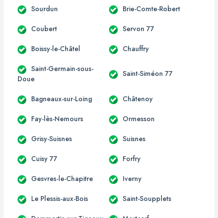
Sourdun
Brie-Comte-Robert
Coubert
Servon 77
Boissy-le-Châtel
Chauffry
Saint-Germain-sous-
Saint-Siméon 77
Doue
Bagneaux-sur-Loing
Châtenoy
Fay-lès-Nemours
Ormesson
Grisy-Suisnes
Suisnes
Cuisy 77
Forfry
Gesvres-le-Chapitre
Iverny
Le Plessis-aux-Bois
Saint-Soupplets