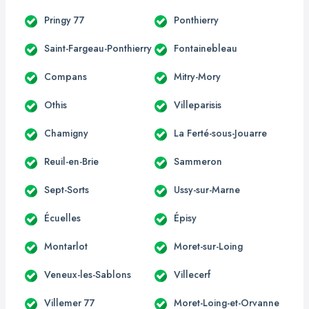
Pringy 77
Ponthierry
Saint-Fargeau-Ponthierry
Fontainebleau
Compans
Mitry-Mory
Othis
Villeparisis
Chamigny
La Ferté-sous-Jouarre
Reuil-en-Brie
Sammeron
Sept-Sorts
Ussy-sur-Marne
Écuelles
Épisy
Montarlot
Moret-sur-Loing
Veneux-les-Sablons
Villecerf
Villemer 77
Moret-Loing-et-Orvanne