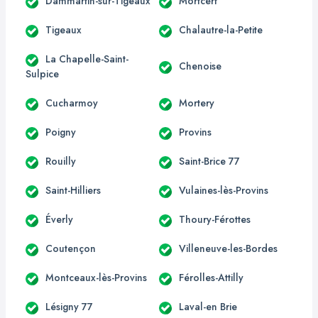
Dammartin-sur-Tigeaux
Mortcerf
Tigeaux
Chalautre-la-Petite
La Chapelle-Saint-
Chenoise
Sulpice
Cucharmoy
Mortery
Poigny
Provins
Rouilly
Saint-Brice 77
Saint-Hilliers
Vulaines-lès-Provins
Éverly
Thoury-Férottes
Coutençon
Villeneuve-les-Bordes
Montceaux-lès-Provins
Férolles-Attilly
Lésigny 77
Laval-en Brie