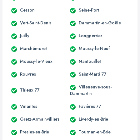
Cesson
Seine-Port
Vert-Saint-Denis
Dammartin-en-Goële
Juilly
Longperrier
Marchémoret
Moussy-le-Neuf
Moussy-le-Vieux
Nantouillet
Rouvres
Saint-Mard 77
Villeneuve-sous-
Thieux 77
Dammartin
Vinantes
Favières 77
Gretz-Armainvilliers
Liverdy-en-Brie
Presles-en-Brie
Tournan-en-Brie