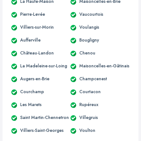
La Haute-Maison
Maisoncelles-en-Brie
Pierre-Levée
Vaucourtois
Villiers-sur-Morin
Voulangis
Aufferville
Bougligny
Château-Landon
Chenou
La Madeleine-sur-Loing
Maisoncelles-en-Gâtinais
Augers-en-Brie
Champcenest
Courchamp
Courtacon
Les Marets
Rupéreux
Saint Martin-Chennetron
Villegruis
Villiers-Saint-Georges
Voulton