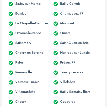
Saâcy-sur-Marne
Bailly-Carrois
Bombon
Champeaux 77
La Chapelle-Gauthier
Mormant
Ozouer-le-Repos
Quiers
Saint-Méry
Saint-Ouen-en-Brie
Chevry-en-Sereine
Nanteau-sur-Lunain
Paley
Préaux 77
Remauville
Treuzy-Levelay
Vaux-sur-Lunain
Villebéon
Villemaréchal
Bailly-Romainvilliers
Chessy
Coupvray