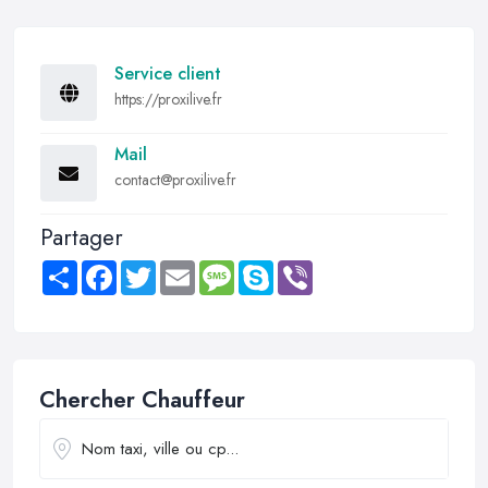
Service client
https://proxilive.fr
Mail
contact@proxilive.fr
Partager
Share
Facebook
Twitter
Email
Message
Skype
Viber
Chercher Chauffeur