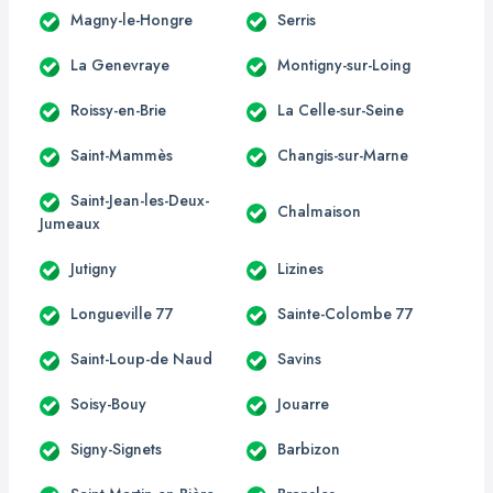
Magny-le-Hongre
Serris
La Genevraye
Montigny-sur-Loing
Roissy-en-Brie
La Celle-sur-Seine
Saint-Mammès
Changis-sur-Marne
Saint-Jean-les-Deux-
Chalmaison
Jumeaux
Jutigny
Lizines
Longueville 77
Sainte-Colombe 77
Saint-Loup-de Naud
Savins
Soisy-Bouy
Jouarre
Signy-Signets
Barbizon