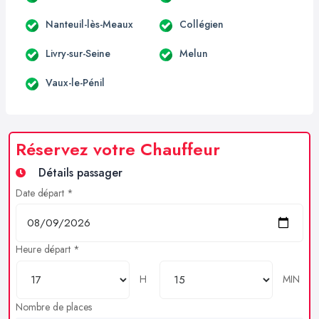
Nanteuil-lès-Meaux
Collégien
Livry-sur-Seine
Melun
Vaux-le-Pénil
Réservez votre Chauffeur
Détails passager
Date départ *
Heure départ *
H
MIN
Nombre de places