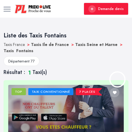
Demande devis
Liste des Taxis Fontains
Taxis France
>
Taxis Ile de France
>
Taxis Seine et Marne
>
Taxis Fontains
Département 77
Résultat :
Taxi(s)
1
TOP
TAXI CONVENTIONNÉ
7 PLACES