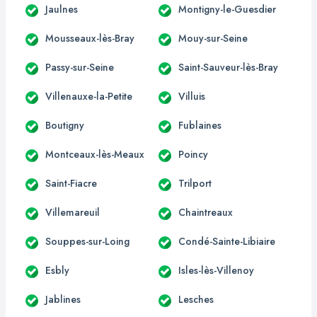
Jaulnes
Montigny-le-Guesdier
Mousseaux-lès-Bray
Mouy-sur-Seine
Passy-sur-Seine
Saint-Sauveur-lès-Bray
Villenauxe-la-Petite
Villuis
Boutigny
Fublaines
Montceaux-lès-Meaux
Poincy
Saint-Fiacre
Trilport
Villemareuil
Chaintreaux
Souppes-sur-Loing
Condé-Sainte-Libiaire
Esbly
Isles-lès-Villenoy
Jablines
Lesches