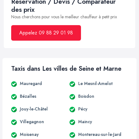
Réservation / Devis / Comparateur
des prix
Nous cherchons pour vous le meilleur chauffeur à petit prix
Appelez 09 88 29 01 98
Taxis dans Les villes de Seine et Marne
Mauregard
Le Mesnil-Amelot
Bézalles
Boisdon
Jouy-le-Châtel
Pécy
Villegagnon
Maincy
Moisenay
Montereau-sur-le-Jard