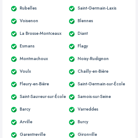
Rubelles
Saint-Germain-Laxis
Voisenon
Blennes
La Brosse-Montceaux
Diant
Esmans
Flagy
Montmachoux
Noisy-Rudignon
Voulx
Chailly-en-Bière
Fleury-en-Bière
Saint-Germain-sur-École
Saint-Sauveur-sur-École
Samois-sur-Seine
Barcy
Varreddes
Arville
Burcy
Garentreville
Gironville