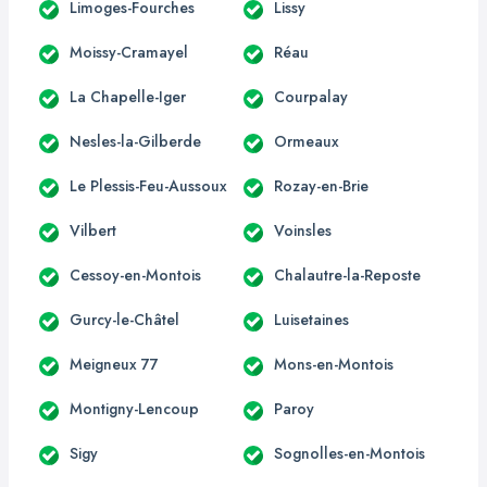
Limoges-Fourches
Lissy
Moissy-Cramayel
Réau
La Chapelle-Iger
Courpalay
Nesles-la-Gilberde
Ormeaux
Le Plessis-Feu-Aussoux
Rozay-en-Brie
Vilbert
Voinsles
Cessoy-en-Montois
Chalautre-la-Reposte
Gurcy-le-Châtel
Luisetaines
Meigneux 77
Mons-en-Montois
Montigny-Lencoup
Paroy
Sigy
Sognolles-en-Montois