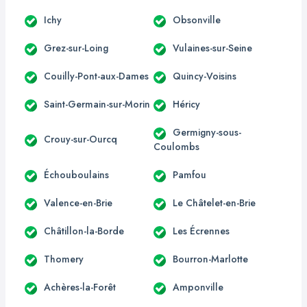
Ichy
Obsonville
Grez-sur-Loing
Vulaines-sur-Seine
Couilly-Pont-aux-Dames
Quincy-Voisins
Saint-Germain-sur-Morin
Héricy
Germigny-sous-
Crouy-sur-Ourcq
Coulombs
Échouboulains
Pamfou
Valence-en-Brie
Le Châtelet-en-Brie
Châtillon-la-Borde
Les Écrennes
Thomery
Bourron-Marlotte
Achères-la-Forêt
Amponville