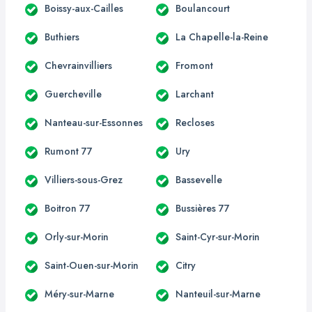
Boissy-aux-Cailles
Boulancourt
Buthiers
La Chapelle-la-Reine
Chevrainvilliers
Fromont
Guercheville
Larchant
Nanteau-sur-Essonnes
Recloses
Rumont 77
Ury
Villiers-sous-Grez
Bassevelle
Boitron 77
Bussières 77
Orly-sur-Morin
Saint-Cyr-sur-Morin
Saint-Ouen-sur-Morin
Citry
Méry-sur-Marne
Nanteuil-sur-Marne