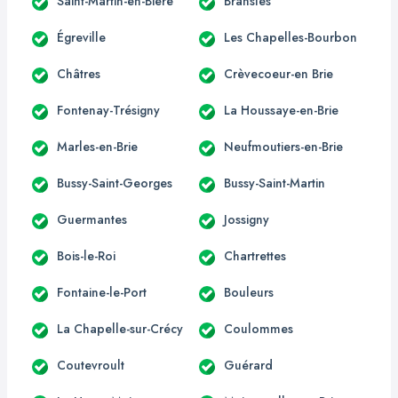
Saint-Martin-en-Bière
Bransles
Égreville
Les Chapelles-Bourbon
Châtres
Crèvecoeur-en Brie
Fontenay-Trésigny
La Houssaye-en-Brie
Marles-en-Brie
Neufmoutiers-en-Brie
Bussy-Saint-Georges
Bussy-Saint-Martin
Guermantes
Jossigny
Bois-le-Roi
Chartrettes
Fontaine-le-Port
Bouleurs
La Chapelle-sur-Crécy
Coulommes
Coutevroult
Guérard