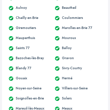
Aulnoy
Beautheil
Chailly-en-Brie
Coulommiers
Giremoutiers
Marolles-en-Brie 77
Mauperthuis
Mouroux
Saints 77
Balloy
Bazoches-lès-Bray
Gravon
Blandy 77
Sivry-Courtry
Gouaix
Hermé
Noyen-sur-Seine
Villiers-sur-Seine
Soignolles-en-Brie
Solers
Mareuil-lès-Meaux
Meaux