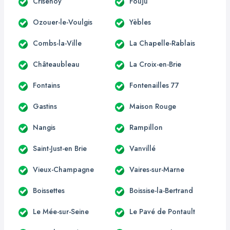
Crisenoy
Fouju
Ozouer-le-Voulgis
Yèbles
Combs-la-Ville
La Chapelle-Rablais
Châteaubleau
La Croix-en-Brie
Fontains
Fontenailles 77
Gastins
Maison Rouge
Nangis
Rampillon
Saint-Just-en Brie
Vanvillé
Vieux-Champagne
Vaires-sur-Marne
Boissettes
Boissise-la-Bertrand
Le Mée-sur-Seine
Le Pavé de Pontault