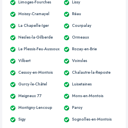
Limoges-Fourches
Lissy
Moissy-Cramayel
Réau
La Chapelle-Iger
Courpalay
Nesles-la-Gilberde
Ormeaux
Le Plessis-Feu-Aussoux
Rozay-en-Brie
Vilbert
Voinsles
Cessoy-en-Montois
Chalautre-la-Reposte
Gurcy-le-Châtel
Luisetaines
Meigneux 77
Mons-en-Montois
Montigny-Lencoup
Paroy
Sigy
Sognolles-en-Montois