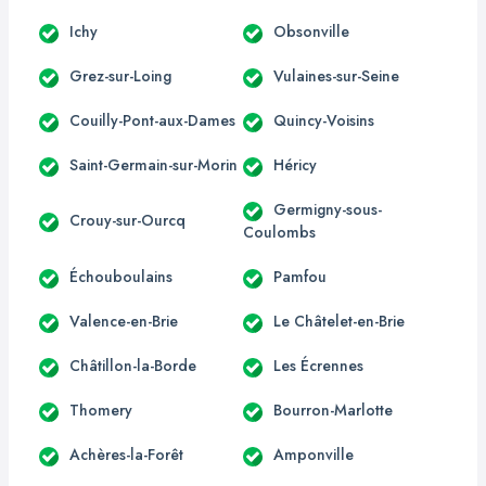
Ichy
Obsonville
Grez-sur-Loing
Vulaines-sur-Seine
Couilly-Pont-aux-Dames
Quincy-Voisins
Saint-Germain-sur-Morin
Héricy
Germigny-sous-
Crouy-sur-Ourcq
Coulombs
Échouboulains
Pamfou
Valence-en-Brie
Le Châtelet-en-Brie
Châtillon-la-Borde
Les Écrennes
Thomery
Bourron-Marlotte
Achères-la-Forêt
Amponville