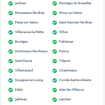
Jaulnes
Montigny-le-Guesdier
Mousseaux-lès-Bray
Mouy-sur-Seine
Passy-sur-Seine
Saint-Sauveur-lès-Bray
Villenauxe-la-Petite
Villuis
Boutigny
Fublaines
Montceaux-lès-Meaux
Poincy
Saint-Fiacre
Trilport
Villemareuil
Chaintreaux
Souppes-sur-Loing
Condé-Sainte-Libiaire
Esbly
Isles-lès-Villenoy
Jablines
Lesches