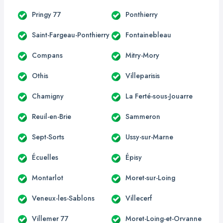
Pringy 77
Ponthierry
Saint-Fargeau-Ponthierry
Fontainebleau
Compans
Mitry-Mory
Othis
Villeparisis
Chamigny
La Ferté-sous-Jouarre
Reuil-en-Brie
Sammeron
Sept-Sorts
Ussy-sur-Marne
Écuelles
Épisy
Montarlot
Moret-sur-Loing
Veneux-les-Sablons
Villecerf
Villemer 77
Moret-Loing-et-Orvanne