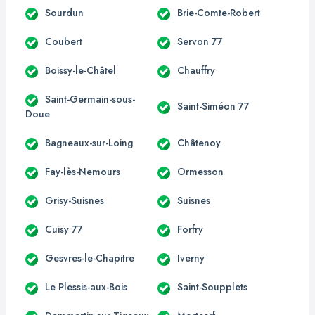
Sourdun
Brie-Comte-Robert
Coubert
Servon 77
Boissy-le-Châtel
Chauffry
Saint-Germain-sous-
Saint-Siméon 77
Doue
Bagneaux-sur-Loing
Châtenoy
Fay-lès-Nemours
Ormesson
Grisy-Suisnes
Suisnes
Cuisy 77
Forfry
Gesvres-le-Chapitre
Iverny
Le Plessis-aux-Bois
Saint-Soupplets