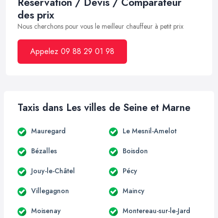
Réservation / Devis / Comparateur
des prix
Nous cherchons pour vous le meilleur chauffeur à petit prix
Appelez 09 88 29 01 98
Taxis dans Les villes de Seine et Marne
Mauregard
Le Mesnil-Amelot
Bézalles
Boisdon
Jouy-le-Châtel
Pécy
Villegagnon
Maincy
Moisenay
Montereau-sur-le-Jard