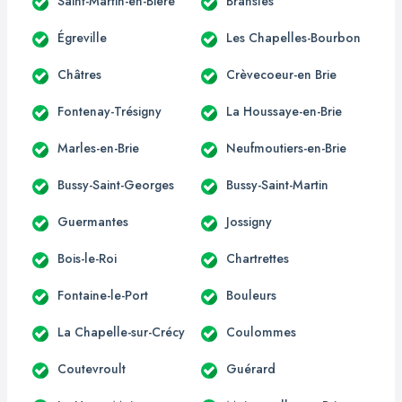
Saint-Martin-en-Bière
Bransles
Égreville
Les Chapelles-Bourbon
Châtres
Crèvecoeur-en Brie
Fontenay-Trésigny
La Houssaye-en-Brie
Marles-en-Brie
Neufmoutiers-en-Brie
Bussy-Saint-Georges
Bussy-Saint-Martin
Guermantes
Jossigny
Bois-le-Roi
Chartrettes
Fontaine-le-Port
Bouleurs
La Chapelle-sur-Crécy
Coulommes
Coutevroult
Guérard