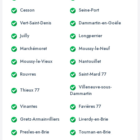
Cesson
Seine-Port
Vert-Saint-Denis
Dammartin-en-Goële
Juilly
Longperrier
Marchémoret
Moussy-le-Neuf
Moussy-le-Vieux
Nantouillet
Rouvres
Saint-Mard 77
Villeneuve-sous-
Thieux 77
Dammartin
Vinantes
Favières 77
Gretz-Armainvilliers
Liverdy-en-Brie
Presles-en-Brie
Tournan-en-Brie