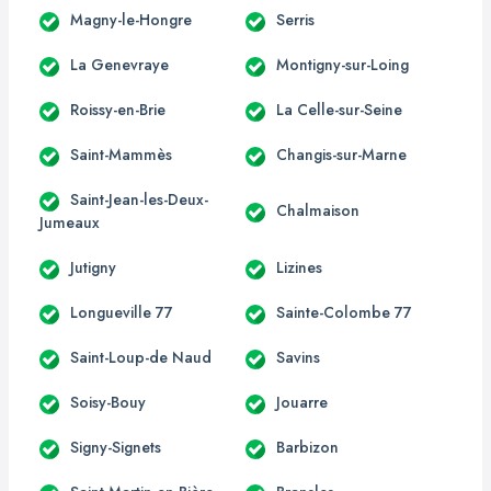
Magny-le-Hongre
Serris
La Genevraye
Montigny-sur-Loing
Roissy-en-Brie
La Celle-sur-Seine
Saint-Mammès
Changis-sur-Marne
Saint-Jean-les-Deux-
Chalmaison
Jumeaux
Jutigny
Lizines
Longueville 77
Sainte-Colombe 77
Saint-Loup-de Naud
Savins
Soisy-Bouy
Jouarre
Signy-Signets
Barbizon