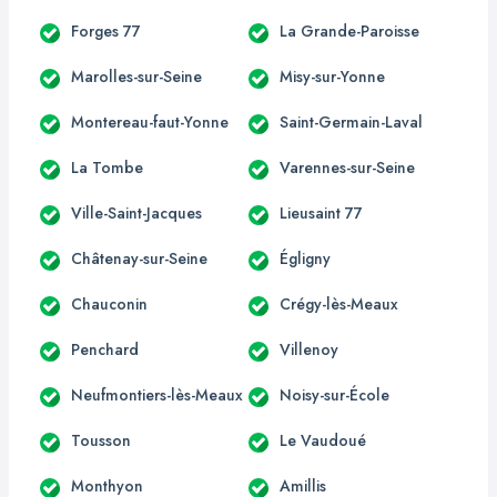
Forges 77
La Grande-Paroisse
Marolles-sur-Seine
Misy-sur-Yonne
Montereau-faut-Yonne
Saint-Germain-Laval
La Tombe
Varennes-sur-Seine
Ville-Saint-Jacques
Lieusaint 77
Châtenay-sur-Seine
Égligny
Chauconin
Crégy-lès-Meaux
Penchard
Villenoy
Neufmontiers-lès-Meaux
Noisy-sur-École
Tousson
Le Vaudoué
Monthyon
Amillis