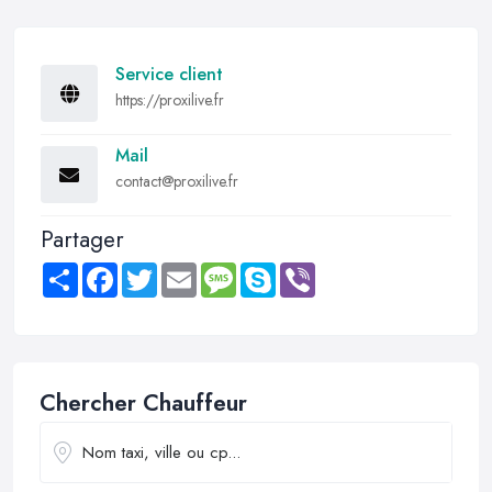
Service client
https://proxilive.fr
Mail
contact@proxilive.fr
Partager
Share
Facebook
Twitter
Email
Message
Skype
Viber
Chercher Chauffeur