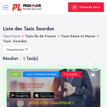
Demande devis
Liste des Taxis Sourdun
Taxis France
>
Taxis Ile de France
>
Taxis Seine et Marne
>
Taxis Sourdun
Département 77
Résultat :
Taxi(s)
1
TOP
TAXI CONVENTIONNÉ
7 PLACES