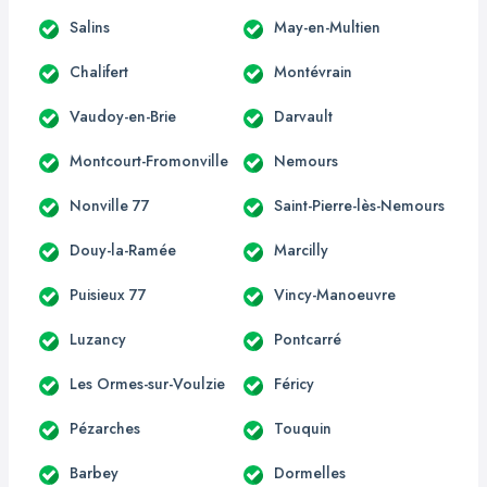
Salins
May-en-Multien
Chalifert
Montévrain
Vaudoy-en-Brie
Darvault
Montcourt-Fromonville
Nemours
Nonville 77
Saint-Pierre-lès-Nemours
Douy-la-Ramée
Marcilly
Puisieux 77
Vincy-Manoeuvre
Luzancy
Pontcarré
Les Ormes-sur-Voulzie
Féricy
Pézarches
Touquin
Barbey
Dormelles