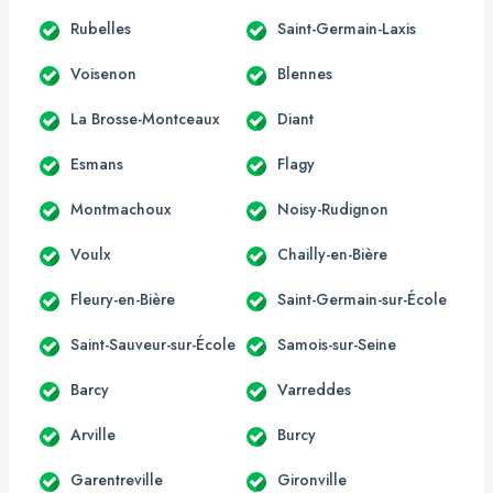
Rubelles
Saint-Germain-Laxis
Voisenon
Blennes
La Brosse-Montceaux
Diant
Esmans
Flagy
Montmachoux
Noisy-Rudignon
Voulx
Chailly-en-Bière
Fleury-en-Bière
Saint-Germain-sur-École
Saint-Sauveur-sur-École
Samois-sur-Seine
Barcy
Varreddes
Arville
Burcy
Garentreville
Gironville