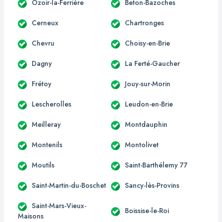
Ozoir-la-Ferrière
Beton-Bazoches
Cerneux
Chartronges
Chevru
Choisy-en-Brie
Dagny
La Ferté-Gaucher
Frétoy
Jouy-sur-Morin
Lescherolles
Leudon-en-Brie
Meilleray
Montdauphin
Montenils
Montolivet
Moutils
Saint-Barthélemy 77
Saint-Martin-du-Boschet
Sancy-lès-Provins
Saint-Mars-Vieux-
Boissise-le-Roi
Maisons