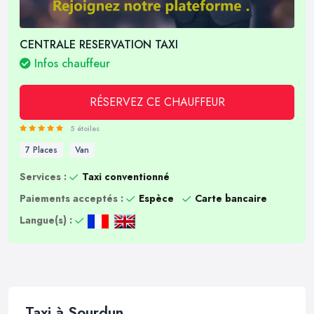
CENTRALE RESERVATION TAXI
Infos chauffeur
RÉSERVEZ CE CHAUFFEUR
5 étoiles
7 Places
Van
Services :
Taxi conventionné
Paiements acceptés :
Espèce
Carte bancaire
Langue(s) :
Taxi à Sourdun