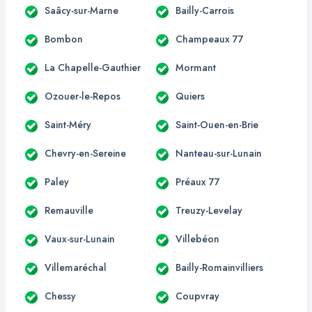
Saâcy-sur-Marne
Bailly-Carrois
Bombon
Champeaux 77
La Chapelle-Gauthier
Mormant
Ozouer-le-Repos
Quiers
Saint-Méry
Saint-Ouen-en-Brie
Chevry-en-Sereine
Nanteau-sur-Lunain
Paley
Préaux 77
Remauville
Treuzy-Levelay
Vaux-sur-Lunain
Villebéon
Villemaréchal
Bailly-Romainvilliers
Chessy
Coupvray