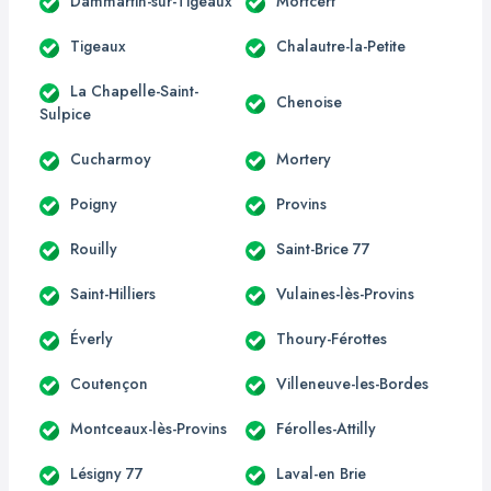
Dammartin-sur-Tigeaux
Mortcerf
Tigeaux
Chalautre-la-Petite
La Chapelle-Saint-
Chenoise
Sulpice
Cucharmoy
Mortery
Poigny
Provins
Rouilly
Saint-Brice 77
Saint-Hilliers
Vulaines-lès-Provins
Éverly
Thoury-Férottes
Coutençon
Villeneuve-les-Bordes
Montceaux-lès-Provins
Férolles-Attilly
Lésigny 77
Laval-en Brie