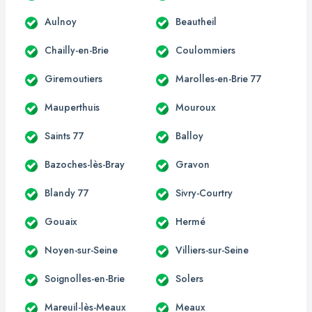
Aulnoy
Beautheil
Chailly-en-Brie
Coulommiers
Giremoutiers
Marolles-en-Brie 77
Mauperthuis
Mouroux
Saints 77
Balloy
Bazoches-lès-Bray
Gravon
Blandy 77
Sivry-Courtry
Gouaix
Hermé
Noyen-sur-Seine
Villiers-sur-Seine
Soignolles-en-Brie
Solers
Mareuil-lès-Meaux
Meaux