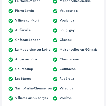
La Haute-Maison
Maisoncelles-en-Brie
Pierre-Levée
Vaucourtois
Villiers-sur-Morin
Voulangis
Aufferville
Bougligny
Château-Landon
Chenou
La Madeleine-sur-Loing
Maisoncelles-en-Gâtinais
Augers-en-Brie
Champcenest
Courchamp
Courtacon
Les Marets
Rupéreux
Saint Martin-Chennetron
Villegruis
Villiers-Saint-Georges
Voulton