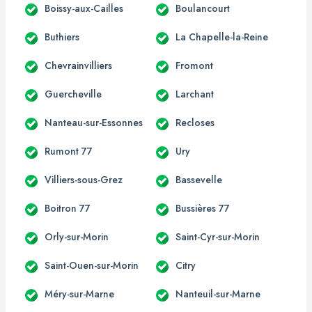
Boissy-aux-Cailles
Boulancourt
Buthiers
La Chapelle-la-Reine
Chevrainvilliers
Fromont
Guercheville
Larchant
Nanteau-sur-Essonnes
Recloses
Rumont 77
Ury
Villiers-sous-Grez
Bassevelle
Boitron 77
Bussières 77
Orly-sur-Morin
Saint-Cyr-sur-Morin
Saint-Ouen-sur-Morin
Citry
Méry-sur-Marne
Nanteuil-sur-Marne