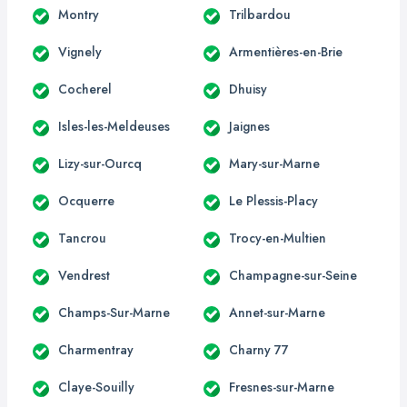
Montry
Trilbardou
Vignely
Armentières-en-Brie
Cocherel
Dhuisy
Isles-les-Meldeuses
Jaignes
Lizy-sur-Ourcq
Mary-sur-Marne
Ocquerre
Le Plessis-Placy
Tancrou
Trocy-en-Multien
Vendrest
Champagne-sur-Seine
Champs-Sur-Marne
Annet-sur-Marne
Charmentray
Charny 77
Claye-Souilly
Fresnes-sur-Marne