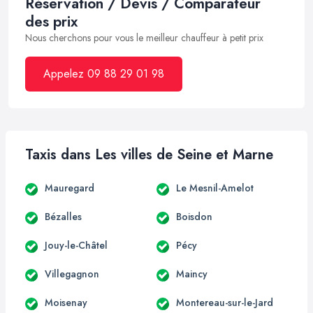
Réservation / Devis / Comparateur
des prix
Nous cherchons pour vous le meilleur chauffeur à petit prix
Appelez 09 88 29 01 98
Taxis dans Les villes de Seine et Marne
Mauregard
Le Mesnil-Amelot
Bézalles
Boisdon
Jouy-le-Châtel
Pécy
Villegagnon
Maincy
Moisenay
Montereau-sur-le-Jard