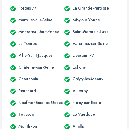
Forges 77
La Grande-Paroisse
Marolles-sur-Seine
Misy-sur-Yonne
Montereau-faut-Yonne
Saint-Germain-Laval
La Tombe
Varennes-sur-Seine
Ville-Saint-Jacques
Lieusaint 77
Châtenay-sur-Seine
Égligny
Chauconin
Crégy-lès-Meaux
Penchard
Villenoy
Neufmontiers-lès-Meaux
Noisy-sur-École
Tousson
Le Vaudoué
Monthyon
Amillis