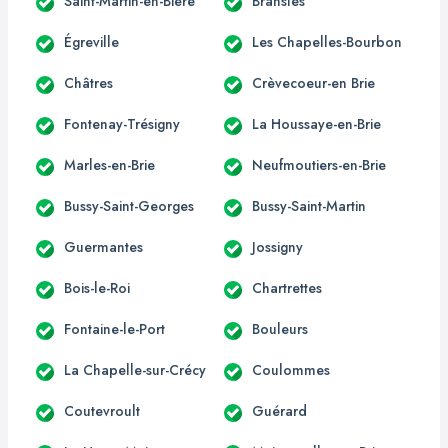
Saint-Martin-en-Bière
Bransles
Égreville
Les Chapelles-Bourbon
Châtres
Crèvecoeur-en Brie
Fontenay-Trésigny
La Houssaye-en-Brie
Marles-en-Brie
Neufmoutiers-en-Brie
Bussy-Saint-Georges
Bussy-Saint-Martin
Guermantes
Jossigny
Bois-le-Roi
Chartrettes
Fontaine-le-Port
Bouleurs
La Chapelle-sur-Crécy
Coulommes
Coutevroult
Guérard