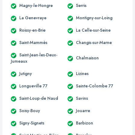
Magny-le-Hongre
Serris
La Genevraye
Montigny-sur-Loing
Roissy-en-Brie
La Celle-sur-Seine
Saint-Mammès
Changis-sur-Marne
Saint-Jean-les-Deux-
Chalmaison
Jumeaux
Jutigny
Lizines
Longueville 77
Sainte-Colombe 77
Saint-Loup-de Naud
Savins
Soisy-Bouy
Jouarre
Signy-Signets
Barbizon