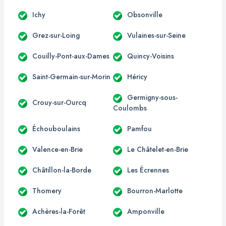
Ichy
Obsonville
Grez-sur-Loing
Vulaines-sur-Seine
Couilly-Pont-aux-Dames
Quincy-Voisins
Saint-Germain-sur-Morin
Héricy
Germigny-sous-
Crouy-sur-Ourcq
Coulombs
Échouboulains
Pamfou
Valence-en-Brie
Le Châtelet-en-Brie
Châtillon-la-Borde
Les Écrennes
Thomery
Bourron-Marlotte
Achères-la-Forêt
Amponville