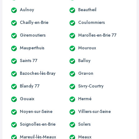
Aulnoy
Beautheil
Chailly-en-Brie
Coulommiers
Giremoutiers
Marolles-en-Brie 77
Mauperthuis
Mouroux
Saints 77
Balloy
Bazoches-lès-Bray
Gravon
Blandy 77
Sivry-Courtry
Gouaix
Hermé
Noyen-sur-Seine
Villiers-sur-Seine
Soignolles-en-Brie
Solers
Mareuil-lès-Meaux
Meaux