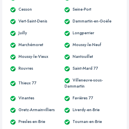
Cesson
Seine-Port
Vert-Saint-Denis
Dammartin-en-Goële
Juilly
Longperrier
Marchémoret
Moussy-le-Neuf
Moussy-le-Vieux
Nantouillet
Rouvres
Saint-Mard 77
Villeneuve-sous-
Thieux 77
Dammartin
Vinantes
Favières 77
Gretz-Armainvilliers
Liverdy-en-Brie
Presles-en-Brie
Tournan-en-Brie