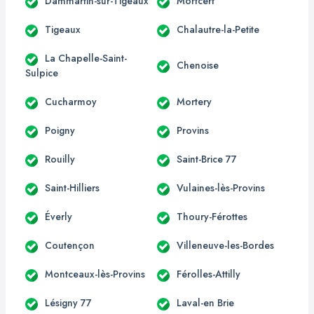
Dammartin-sur-Tigeaux
Mortcerf
Tigeaux
Chalautre-la-Petite
La Chapelle-Saint-
Chenoise
Sulpice
Cucharmoy
Mortery
Poigny
Provins
Rouilly
Saint-Brice 77
Saint-Hilliers
Vulaines-lès-Provins
Éverly
Thoury-Férottes
Coutençon
Villeneuve-les-Bordes
Montceaux-lès-Provins
Férolles-Attilly
Lésigny 77
Laval-en Brie