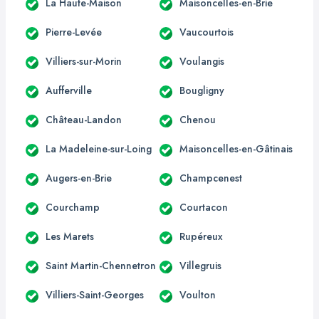
La Haute-Maison
Maisoncelles-en-Brie
Pierre-Levée
Vaucourtois
Villiers-sur-Morin
Voulangis
Aufferville
Bougligny
Château-Landon
Chenou
La Madeleine-sur-Loing
Maisoncelles-en-Gâtinais
Augers-en-Brie
Champcenest
Courchamp
Courtacon
Les Marets
Rupéreux
Saint Martin-Chennetron
Villegruis
Villiers-Saint-Georges
Voulton