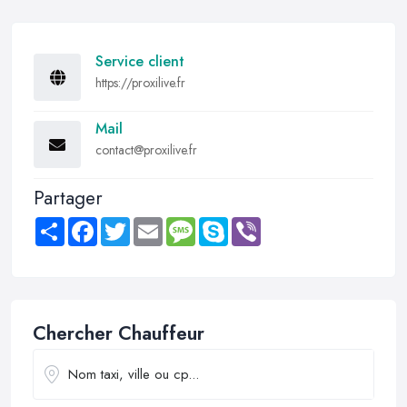
Service client
https://proxilive.fr
Mail
contact@proxilive.fr
Partager
Share
Facebook
Twitter
Email
Message
Skype
Viber
Chercher Chauffeur