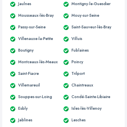
Jaulnes
Montigny-le-Guesdier
Mousseaux-lès-Bray
Mouy-sur-Seine
Passy-sur-Seine
Saint-Sauveur-lès-Bray
Villenauxe-la-Petite
Villuis
Boutigny
Fublaines
Montceaux-lès-Meaux
Poincy
Saint-Fiacre
Trilport
Villemareuil
Chaintreaux
Souppes-sur-Loing
Condé-Sainte-Libiaire
Esbly
Isles-lès-Villenoy
Jablines
Lesches