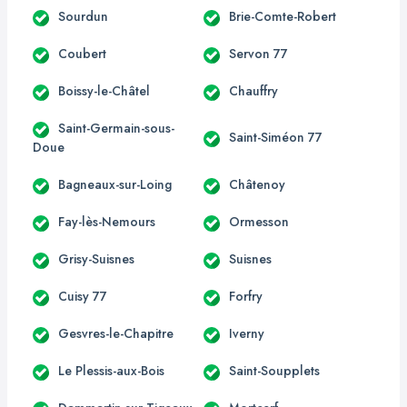
Sourdun
Brie-Comte-Robert
Coubert
Servon 77
Boissy-le-Châtel
Chauffry
Saint-Germain-sous-
Saint-Siméon 77
Doue
Bagneaux-sur-Loing
Châtenoy
Fay-lès-Nemours
Ormesson
Grisy-Suisnes
Suisnes
Cuisy 77
Forfry
Gesvres-le-Chapitre
Iverny
Le Plessis-aux-Bois
Saint-Soupplets