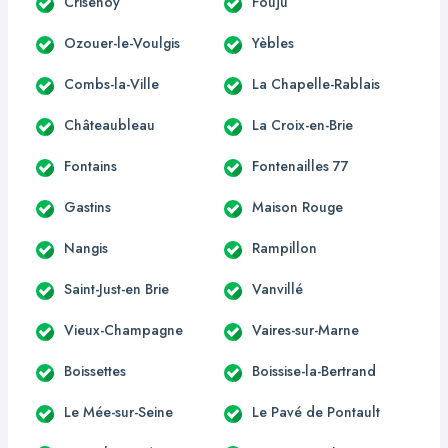
Crisenoy
Fouju
Ozouer-le-Voulgis
Yèbles
Combs-la-Ville
La Chapelle-Rablais
Châteaubleau
La Croix-en-Brie
Fontains
Fontenailles 77
Gastins
Maison Rouge
Nangis
Rampillon
Saint-Just-en Brie
Vanvillé
Vieux-Champagne
Vaires-sur-Marne
Boissettes
Boissise-la-Bertrand
Le Mée-sur-Seine
Le Pavé de Pontault