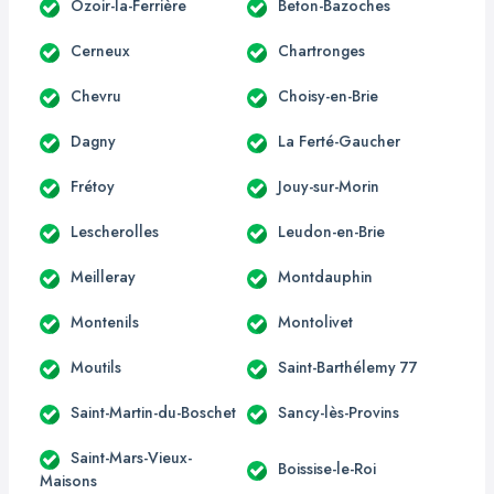
Ozoir-la-Ferrière
Beton-Bazoches
Cerneux
Chartronges
Chevru
Choisy-en-Brie
Dagny
La Ferté-Gaucher
Frétoy
Jouy-sur-Morin
Lescherolles
Leudon-en-Brie
Meilleray
Montdauphin
Montenils
Montolivet
Moutils
Saint-Barthélemy 77
Saint-Martin-du-Boschet
Sancy-lès-Provins
Saint-Mars-Vieux-
Boissise-le-Roi
Maisons