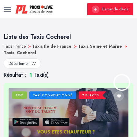
Demande devis
Liste des Taxis Cocherel
Taxis France
>
Taxis Ile de France
>
Taxis Seine et Marne
>
Taxis Cocherel
Département 77
Résultat :
Taxi(s)
1
TOP
TAXI CONVENTIONNÉ
7 PLACES