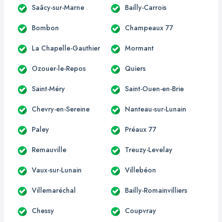
Saâcy-sur-Marne
Bailly-Carrois
Bombon
Champeaux 77
La Chapelle-Gauthier
Mormant
Ozouer-le-Repos
Quiers
Saint-Méry
Saint-Ouen-en-Brie
Chevry-en-Sereine
Nanteau-sur-Lunain
Paley
Préaux 77
Remauville
Treuzy-Levelay
Vaux-sur-Lunain
Villebéon
Villemaréchal
Bailly-Romainvilliers
Chessy
Coupvray