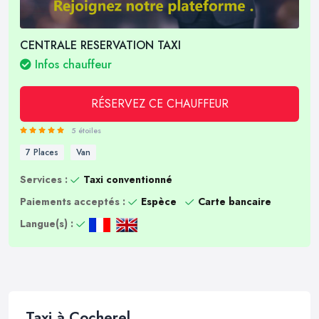
CENTRALE RESERVATION TAXI
Infos chauffeur
RÉSERVEZ CE CHAUFFEUR
5 étoiles
7 Places
Van
Services :
Taxi conventionné
Paiements acceptés :
Espèce
Carte bancaire
Langue(s) :
Taxi à Cocherel