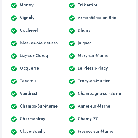
Montry
Trilbardou
Vignely
Armentières-en-Brie
Cocherel
Dhuisy
Isles-les-Meldeuses
Jaignes
Lizy-sur-Ourcq
Mary-sur-Marne
Ocquerre
Le Plessis-Placy
Tancrou
Trocy-en-Multien
Vendrest
Champagne-sur-Seine
Champs-Sur-Marne
Annet-sur-Marne
Charmentray
Charny 77
Claye-Souilly
Fresnes-sur-Marne