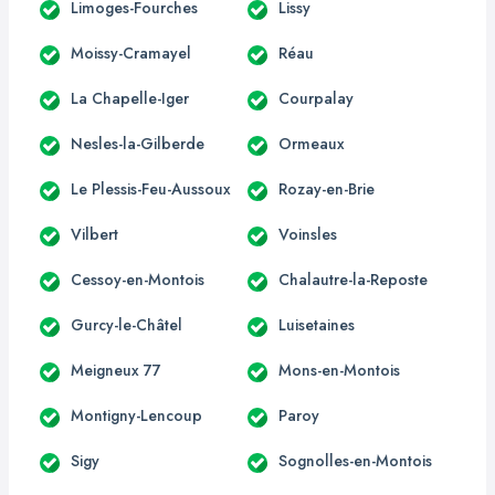
Limoges-Fourches
Lissy
Moissy-Cramayel
Réau
La Chapelle-Iger
Courpalay
Nesles-la-Gilberde
Ormeaux
Le Plessis-Feu-Aussoux
Rozay-en-Brie
Vilbert
Voinsles
Cessoy-en-Montois
Chalautre-la-Reposte
Gurcy-le-Châtel
Luisetaines
Meigneux 77
Mons-en-Montois
Montigny-Lencoup
Paroy
Sigy
Sognolles-en-Montois