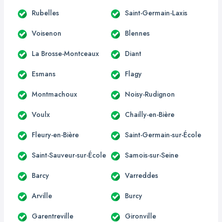
Rubelles
Saint-Germain-Laxis
Voisenon
Blennes
La Brosse-Montceaux
Diant
Esmans
Flagy
Montmachoux
Noisy-Rudignon
Voulx
Chailly-en-Bière
Fleury-en-Bière
Saint-Germain-sur-École
Saint-Sauveur-sur-École
Samois-sur-Seine
Barcy
Varreddes
Arville
Burcy
Garentreville
Gironville