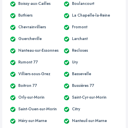
Boissy-aux-Cailles
Boulancourt
Buthiers
La Chapelle-la-Reine
Chevrainvilliers
Fromont
Guercheville
Larchant
Nanteau-sur-Essonnes
Recloses
Rumont 77
Ury
Villiers-sous-Grez
Bassevelle
Boitron 77
Bussières 77
Orly-sur-Morin
Saint-Cyr-sur-Morin
Saint-Ouen-sur-Morin
Citry
Méry-sur-Marne
Nanteuil-sur-Marne