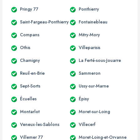
Pringy 77
Ponthierry
Saint-Fargeau-Ponthierry
Fontainebleau
Compans
Mitry-Mory
Othis
Villeparisis
Chamigny
La Ferté-sous-Jouarre
Reuil-en-Brie
Sammeron
Sept-Sorts
Ussy-sur-Marne
Écuelles
Épisy
Montarlot
Moret-sur-Loing
Veneux-les-Sablons
Villecerf
Villemer 77
Moret-Loing-et-Orvanne