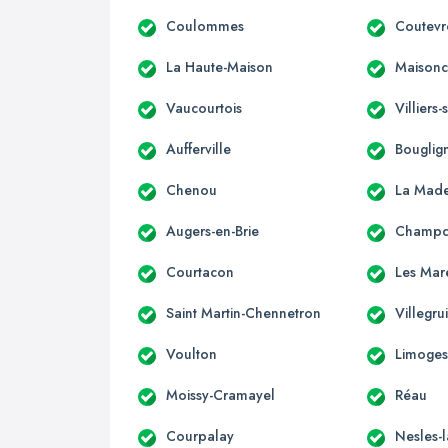
Coulommes
Coutevr
La Haute-Maison
Maisonce
Vaucourtois
Villiers
Aufferville
Bouglig
Chenou
La Made
Augers-en-Brie
Champc
Courtacon
Les Mar
Saint Martin-Chennetron
Villegru
Voulton
Limoges
Moissy-Cramayel
Réau
Courpalay
Nesles-