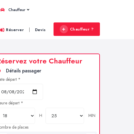
Chauffeur
Chauffeur ?
|
Réserver
Devis
éservez votre Chauffeur
Détails passager
ate départ *
eure départ *
H
MIN
ombre de places