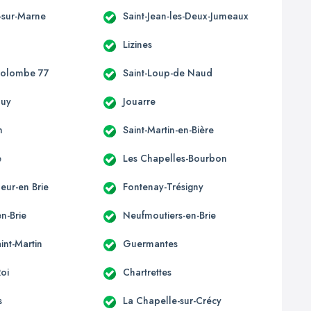
-sur-Marne
Saint-Jean-les-Deux-Jumeaux
Lizines
Colombe 77
Saint-Loup-de Naud
ouy
Jouarre
n
Saint-Martin-en-Bière
e
Les Chapelles-Bourbon
eur-en Brie
Fontenay-Trésigny
n-Brie
Neufmoutiers-en-Brie
int-Martin
Guermantes
Roi
Chartrettes
s
La Chapelle-sur-Crécy