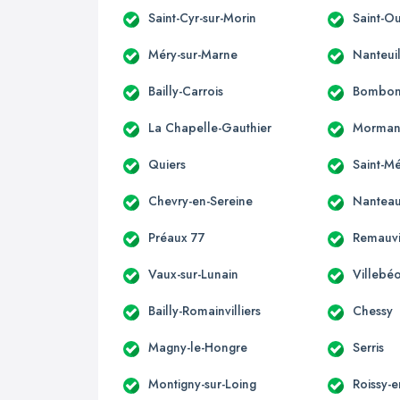
Saint-Cyr-sur-Morin
Saint-O
Méry-sur-Marne
Nanteui
Bailly-Carrois
Bombo
La Chapelle-Gauthier
Morman
Quiers
Saint-M
Chevry-en-Sereine
Nanteau
Préaux 77
Remauvi
Vaux-sur-Lunain
Villebé
Bailly-Romainvilliers
Chessy
Magny-le-Hongre
Serris
Montigny-sur-Loing
Roissy-e