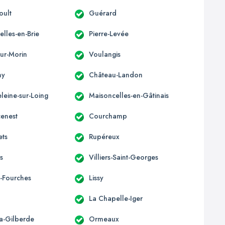
oult
Guérard
lles-en-Brie
Pierre-Levée
-sur-Morin
Voulangis
ny
Château-Landon
leine-sur-Loing
Maisoncelles-en-Gâtinais
enest
Courchamp
ets
Rupéreux
is
Villiers-Saint-Georges
-Fourches
Lissy
La Chapelle-Iger
la-Gilberde
Ormeaux