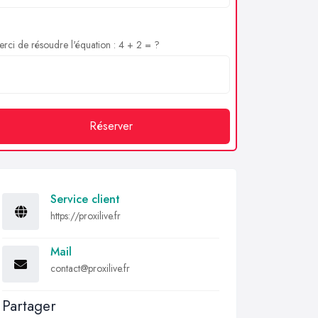
rci de résoudre l'équation : 4 + 2 = ?
Réserver
Service client
https://proxilive.fr
Mail
contact@proxilive.fr
Partager