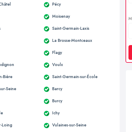
Châtel
Pécy
Moisenay
Me
s
Saint-Germain-Laxis
La Brosse-Montceaux
Flagy
udignon
Voulx
n-Bière
Saint-Germain-sur-École
sur-Seine
Barcy
Burcy
le
Ichy
r-Loing
Vulaines-sur-Seine