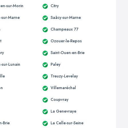
uen-sur-Morin
Citry
l-sur-Marne
Saâcy-sur-Marne
n
Champeaux 77
t
Ozouer-le-Repos
éry
Saint-Ouen-en-Brie
-sur-Lunain
Paley
lle
Treuzy-Levelay
on
Villemaréchal
Coupvray
La Genevraye
n-Brie
La Celle-sur-Seine