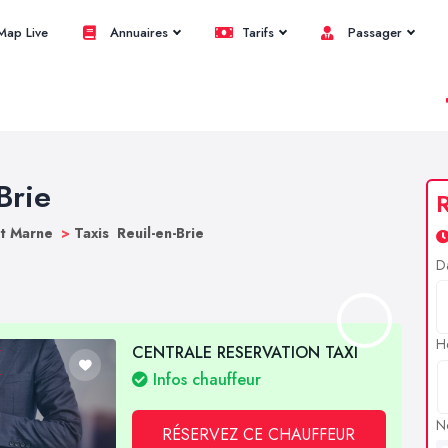
ap Live
Annuaires
Tarifs
Passager
Brie
R
et Marne
>
Taxis Reuil-en-Brie
D
H
CENTRALE RESERVATION TAXI
Infos chauffeur
N
RÉSERVEZ CE CHAUFFEUR