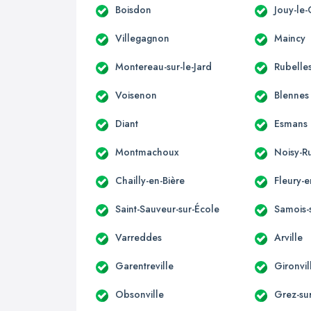
Boisdon
Jouy-le-
Villegagnon
Maincy
Montereau-sur-le-Jard
Rubelle
Voisenon
Blennes
Diant
Esmans
Montmachoux
Noisy-R
Chailly-en-Bière
Fleury-e
Saint-Sauveur-sur-École
Samois-
Varreddes
Arville
Garentreville
Gironvil
Obsonville
Grez-su