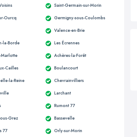
Voisins
Saint-Germain-sur-Morin
ur-Ourcq
Germigny-sous-Coulombs
Valence-en-Brie
n-la-Borde
Les Écrennes
-Marlotte
Achères-la-Forêt
ux-Cailles
Boulancourt
elle-la-Reine
Chevrainvilliers
ville
Larchant
s
Rumont 77
-sous-Grez
Bassevelle
s 77
Orly-sur-Morin