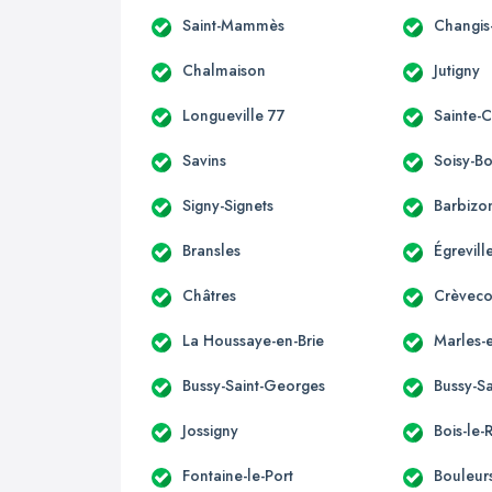
Saint-Mammès
Changis
Chalmaison
Jutigny
Longueville 77
Sainte-
Savins
Soisy-B
Signy-Signets
Barbizo
Bransles
Égrevill
Châtres
Crèveco
La Houssaye-en-Brie
Marles-e
Bussy-Saint-Georges
Bussy-Sa
Jossigny
Bois-le-
Fontaine-le-Port
Bouleur