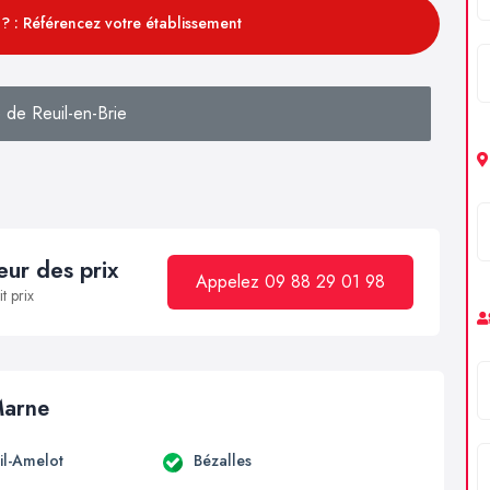
? : Référencez votre établissement
 de Reuil-en-Brie
ur des prix
Appelez 09 88 29 01 98
t prix
Marne
il-Amelot
Bézalles