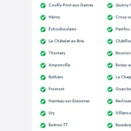
Couilly-Pont-aux-Dames
Quincy-
Héricy
Crouy-s
Échouboulains
Pamfou
Le Châtelet-en-Brie
Châtillo
Thomery
Bourron
Amponville
Boissy-a
Buthiers
La Chap
Fromont
Guerche
Nanteau-sur-Essonnes
Reclose
Ury
Villiers
Boitron 77
Bussière