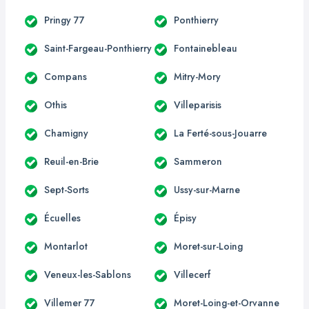
Pringy 77
Ponthierry
Saint-Fargeau-Ponthierry
Fontainebleau
Compans
Mitry-Mory
Othis
Villeparisis
Chamigny
La Ferté-sous-Jouarre
Reuil-en-Brie
Sammeron
Sept-Sorts
Ussy-sur-Marne
Écuelles
Épisy
Montarlot
Moret-sur-Loing
Veneux-les-Sablons
Villecerf
Villemer 77
Moret-Loing-et-Orvanne