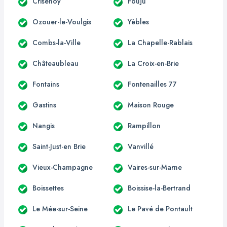
Crisenoy
Fouju
Ozouer-le-Voulgis
Yèbles
Combs-la-Ville
La Chapelle-Rablais
Châteaubleau
La Croix-en-Brie
Fontains
Fontenailles 77
Gastins
Maison Rouge
Nangis
Rampillon
Saint-Just-en Brie
Vanvillé
Vieux-Champagne
Vaires-sur-Marne
Boissettes
Boissise-la-Bertrand
Le Mée-sur-Seine
Le Pavé de Pontault