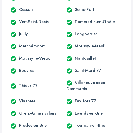
Cesson
Seine-Port
Vert-Saint-Denis
Dammartin-en-Goële
Juilly
Longperrier
Marchémoret
Moussy-le-Neuf
Moussy-le-Vieux
Nantouillet
Rouvres
Saint-Mard 77
Villeneuve-sous-
Thieux 77
Dammartin
Vinantes
Favières 77
Gretz-Armainvilliers
Liverdy-en-Brie
Presles-en-Brie
Tournan-en-Brie