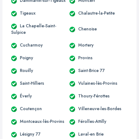
Dammartin-sur-Tigeaux
Mortcerf
Tigeaux
Chalautre-la-Petite
La Chapelle-Saint-
Chenoise
Sulpice
Cucharmoy
Mortery
Poigny
Provins
Rouilly
Saint-Brice 77
Saint-Hilliers
Vulaines-lès-Provins
Éverly
Thoury-Férottes
Coutençon
Villeneuve-les-Bordes
Montceaux-lès-Provins
Férolles-Attilly
Lésigny 77
Laval-en Brie