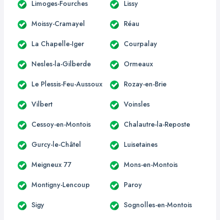
Limoges-Fourches
Lissy
Moissy-Cramayel
Réau
La Chapelle-Iger
Courpalay
Nesles-la-Gilberde
Ormeaux
Le Plessis-Feu-Aussoux
Rozay-en-Brie
Vilbert
Voinsles
Cessoy-en-Montois
Chalautre-la-Reposte
Gurcy-le-Châtel
Luisetaines
Meigneux 77
Mons-en-Montois
Montigny-Lencoup
Paroy
Sigy
Sognolles-en-Montois