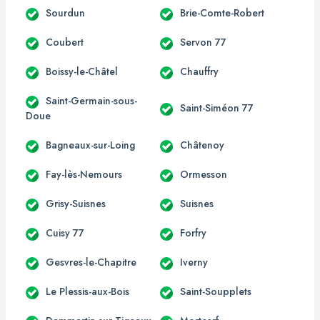
Sourdun
Brie-Comte-Robert
Coubert
Servon 77
Boissy-le-Châtel
Chauffry
Saint-Germain-sous-
Saint-Siméon 77
Doue
Bagneaux-sur-Loing
Châtenoy
Fay-lès-Nemours
Ormesson
Grisy-Suisnes
Suisnes
Cuisy 77
Forfry
Gesvres-le-Chapitre
Iverny
Le Plessis-aux-Bois
Saint-Soupplets