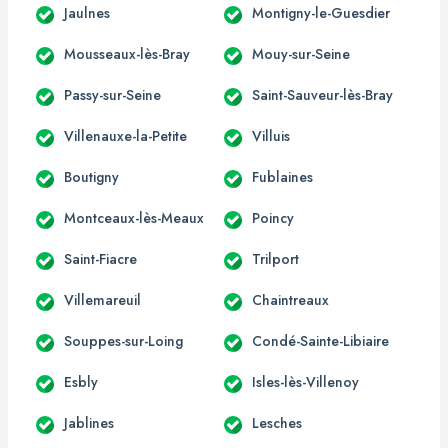
Jaulnes
Montigny-le-Guesdier
Mousseaux-lès-Bray
Mouy-sur-Seine
Passy-sur-Seine
Saint-Sauveur-lès-Bray
Villenauxe-la-Petite
Villuis
Boutigny
Fublaines
Montceaux-lès-Meaux
Poincy
Saint-Fiacre
Trilport
Villemareuil
Chaintreaux
Souppes-sur-Loing
Condé-Sainte-Libiaire
Esbly
Isles-lès-Villenoy
Jablines
Lesches