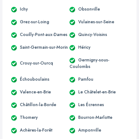
Ichy
Obsonville
Grez-sur-Loing
Vulaines-sur-Seine
Couilly-Pont-aux-Dames
Quincy-Voisins
Saint-Germain-sur-Morin
Héricy
Germigny-sous-
Crouy-sur-Ourcq
Coulombs
Échouboulains
Pamfou
Valence-en-Brie
Le Châtelet-en-Brie
Châtillon-la-Borde
Les Écrennes
Thomery
Bourron-Marlotte
Achères-la-Forêt
Amponville