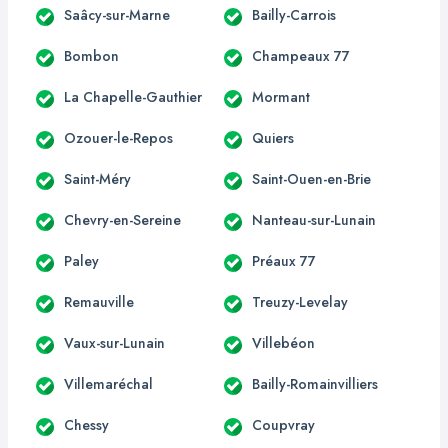
Saâcy-sur-Marne
Bailly-Carrois
Bombon
Champeaux 77
La Chapelle-Gauthier
Mormant
Ozouer-le-Repos
Quiers
Saint-Méry
Saint-Ouen-en-Brie
Chevry-en-Sereine
Nanteau-sur-Lunain
Paley
Préaux 77
Remauville
Treuzy-Levelay
Vaux-sur-Lunain
Villebéon
Villemaréchal
Bailly-Romainvilliers
Chessy
Coupvray