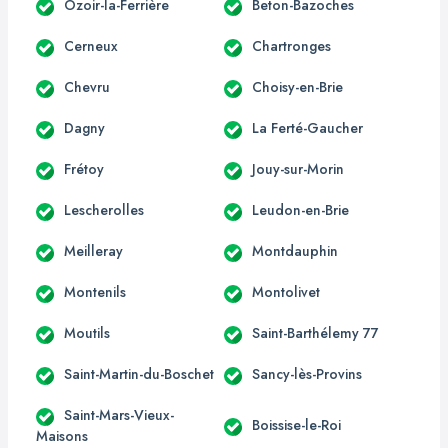
Ozoir-la-Ferrière
Beton-Bazoches
Cerneux
Chartronges
Chevru
Choisy-en-Brie
Dagny
La Ferté-Gaucher
Frétoy
Jouy-sur-Morin
Lescherolles
Leudon-en-Brie
Meilleray
Montdauphin
Montenils
Montolivet
Moutils
Saint-Barthélemy 77
Saint-Martin-du-Boschet
Sancy-lès-Provins
Saint-Mars-Vieux-
Boissise-le-Roi
Maisons