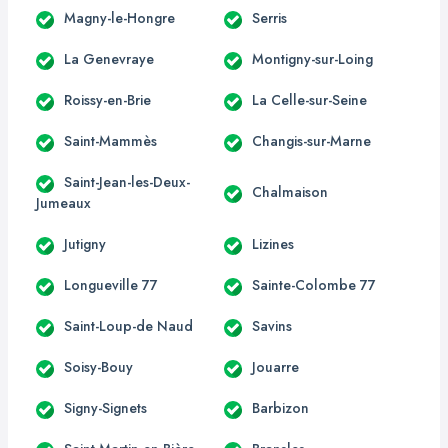
Magny-le-Hongre
Serris
La Genevraye
Montigny-sur-Loing
Roissy-en-Brie
La Celle-sur-Seine
Saint-Mammès
Changis-sur-Marne
Saint-Jean-les-Deux-
Chalmaison
Jumeaux
Jutigny
Lizines
Longueville 77
Sainte-Colombe 77
Saint-Loup-de Naud
Savins
Soisy-Bouy
Jouarre
Signy-Signets
Barbizon