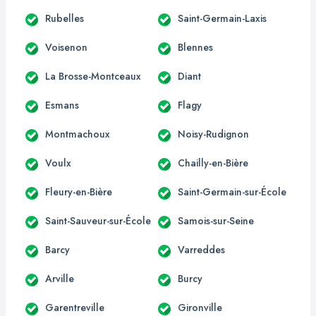
Rubelles
Saint-Germain-Laxis
Voisenon
Blennes
La Brosse-Montceaux
Diant
Esmans
Flagy
Montmachoux
Noisy-Rudignon
Voulx
Chailly-en-Bière
Fleury-en-Bière
Saint-Germain-sur-École
Saint-Sauveur-sur-École
Samois-sur-Seine
Barcy
Varreddes
Arville
Burcy
Garentreville
Gironville