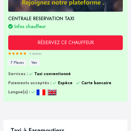
CENTRALE RESERVATION TAXI
Infos chauffeur
RÉSERVEZ CE CHAUFFEUR
5 étoiles
7 Places
Van
Services :
Taxi conventionné
Paiements acceptés :
Espèce
Carte bancaire
Langue(s) :
Taxi à Faremoutiers