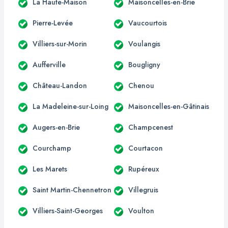
La Haute-Maison
Maisoncelles-en-Brie
Pierre-Levée
Vaucourtois
Villiers-sur-Morin
Voulangis
Aufferville
Bougligny
Château-Landon
Chenou
La Madeleine-sur-Loing
Maisoncelles-en-Gâtinais
Augers-en-Brie
Champcenest
Courchamp
Courtacon
Les Marets
Rupéreux
Saint Martin-Chennetron
Villegruis
Villiers-Saint-Georges
Voulton