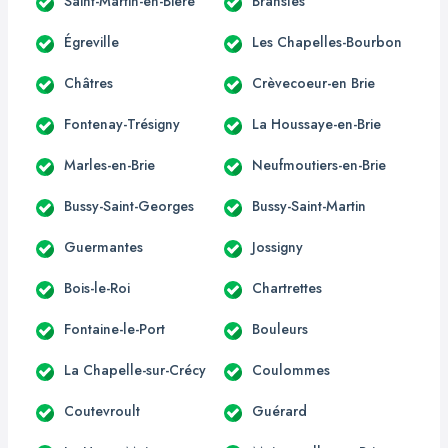
Saint-Martin-en-Bière
Bransles
Égreville
Les Chapelles-Bourbon
Châtres
Crèvecoeur-en Brie
Fontenay-Trésigny
La Houssaye-en-Brie
Marles-en-Brie
Neufmoutiers-en-Brie
Bussy-Saint-Georges
Bussy-Saint-Martin
Guermantes
Jossigny
Bois-le-Roi
Chartrettes
Fontaine-le-Port
Bouleurs
La Chapelle-sur-Crécy
Coulommes
Coutevroult
Guérard