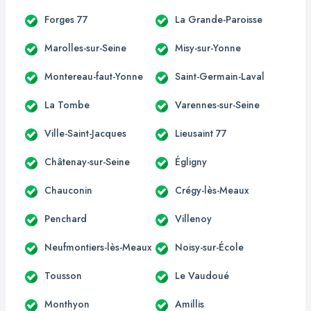
Forges 77
La Grande-Paroisse
Marolles-sur-Seine
Misy-sur-Yonne
Montereau-faut-Yonne
Saint-Germain-Laval
La Tombe
Varennes-sur-Seine
Ville-Saint-Jacques
Lieusaint 77
Châtenay-sur-Seine
Égligny
Chauconin
Crégy-lès-Meaux
Penchard
Villenoy
Neufmontiers-lès-Meaux
Noisy-sur-École
Tousson
Le Vaudoué
Monthyon
Amillis