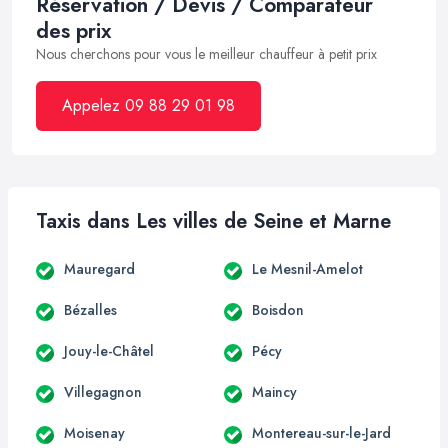
Réservation / Devis / Comparateur
des prix
Nous cherchons pour vous le meilleur chauffeur à petit prix
Appelez 09 88 29 01 98
Taxis dans Les villes de Seine et Marne
Mauregard
Le Mesnil-Amelot
Bézalles
Boisdon
Jouy-le-Châtel
Pécy
Villegagnon
Maincy
Moisenay
Montereau-sur-le-Jard