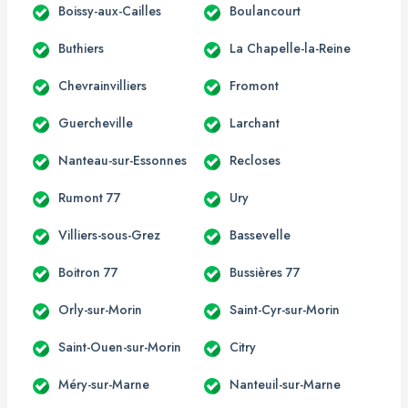
Boissy-aux-Cailles
Boulancourt
Buthiers
La Chapelle-la-Reine
Chevrainvilliers
Fromont
Guercheville
Larchant
Nanteau-sur-Essonnes
Recloses
Rumont 77
Ury
Villiers-sous-Grez
Bassevelle
Boitron 77
Bussières 77
Orly-sur-Morin
Saint-Cyr-sur-Morin
Saint-Ouen-sur-Morin
Citry
Méry-sur-Marne
Nanteuil-sur-Marne