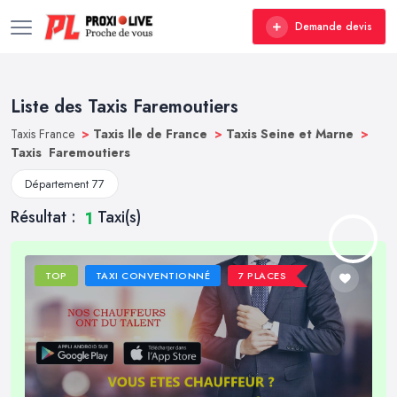
Demande devis
Liste des Taxis Faremoutiers
Taxis France
>
Taxis Ile de France
>
Taxis Seine et Marne
>
Taxis Faremoutiers
Département 77
Résultat :
Taxi(s)
1
TOP
TAXI CONVENTIONNÉ
7 PLACES