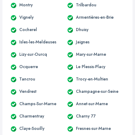
Montry
Trilbardou
Vignely
Armentières-en-Brie
Cocherel
Dhuisy
Isles-les-Meldeuses
Jaignes
Lizy-sur-Ourcq
Mary-sur-Marne
Ocquerre
Le Plessis-Placy
Tancrou
Trocy-en-Multien
Vendrest
Champagne-sur-Seine
Champs-Sur-Marne
Annet-sur-Marne
Charmentray
Charny 77
Claye-Souilly
Fresnes-sur-Marne