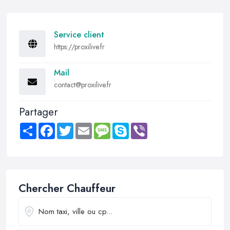
Service client
https://proxilive.fr
Mail
contact@proxilive.fr
Partager
Share
Facebook
Twitter
Email
Message
Skype
Viber
Chercher Chauffeur