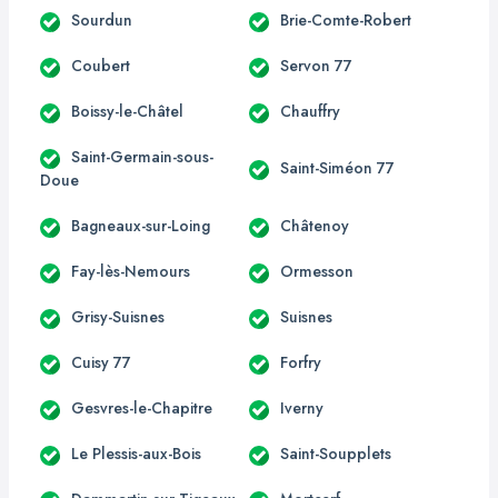
Sourdun
Brie-Comte-Robert
Coubert
Servon 77
Boissy-le-Châtel
Chauffry
Saint-Germain-sous-
Saint-Siméon 77
Doue
Bagneaux-sur-Loing
Châtenoy
Fay-lès-Nemours
Ormesson
Grisy-Suisnes
Suisnes
Cuisy 77
Forfry
Gesvres-le-Chapitre
Iverny
Le Plessis-aux-Bois
Saint-Soupplets