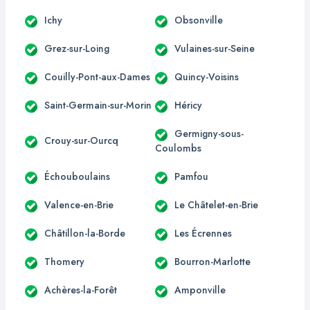
Ichy
Obsonville
Grez-sur-Loing
Vulaines-sur-Seine
Couilly-Pont-aux-Dames
Quincy-Voisins
Saint-Germain-sur-Morin
Héricy
Germigny-sous-
Crouy-sur-Ourcq
Coulombs
Échouboulains
Pamfou
Valence-en-Brie
Le Châtelet-en-Brie
Châtillon-la-Borde
Les Écrennes
Thomery
Bourron-Marlotte
Achères-la-Forêt
Amponville