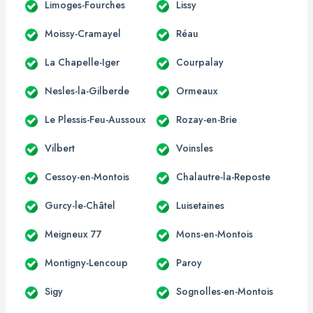
Limoges-Fourches
Lissy
Moissy-Cramayel
Réau
La Chapelle-Iger
Courpalay
Nesles-la-Gilberde
Ormeaux
Le Plessis-Feu-Aussoux
Rozay-en-Brie
Vilbert
Voinsles
Cessoy-en-Montois
Chalautre-la-Reposte
Gurcy-le-Châtel
Luisetaines
Meigneux 77
Mons-en-Montois
Montigny-Lencoup
Paroy
Sigy
Sognolles-en-Montois