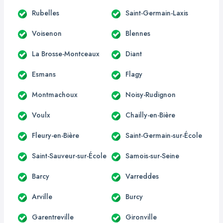
Rubelles
Saint-Germain-Laxis
Voisenon
Blennes
La Brosse-Montceaux
Diant
Esmans
Flagy
Montmachoux
Noisy-Rudignon
Voulx
Chailly-en-Bière
Fleury-en-Bière
Saint-Germain-sur-École
Saint-Sauveur-sur-École
Samois-sur-Seine
Barcy
Varreddes
Arville
Burcy
Garentreville
Gironville