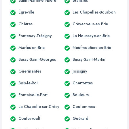
Saint-Martin-en-Bière
Bransles
Égreville
Les Chapelles-Bourbon
Châtres
Crèvecoeur-en Brie
Fontenay-Trésigny
La Houssaye-en-Brie
Marles-en-Brie
Neufmoutiers-en-Brie
Bussy-Saint-Georges
Bussy-Saint-Martin
Guermantes
Jossigny
Bois-le-Roi
Chartrettes
Fontaine-le-Port
Bouleurs
La Chapelle-sur-Crécy
Coulommes
Coutevroult
Guérard