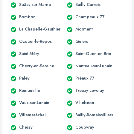
Saâcy-sur-Marne
Bailly-Carrois
Bombon
Champeaux 77
La Chapelle-Gauthier
Mormant
Ozouer-le-Repos
Quiers
Saint-Méry
Saint-Ouen-en-Brie
Chevry-en-Sereine
Nanteau-sur-Lunain
Paley
Préaux 77
Remauville
Treuzy-Levelay
Vaux-sur-Lunain
Villebéon
Villemaréchal
Bailly-Romainvilliers
Chessy
Coupvray