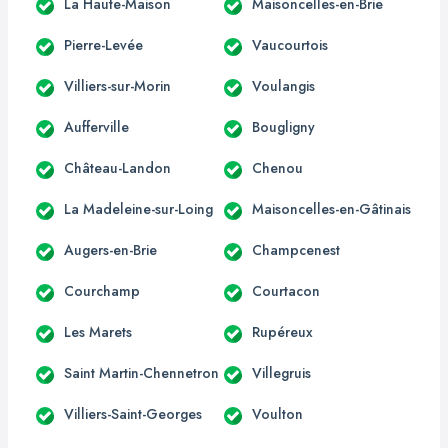
La Haute-Maison
Maisoncelles-en-Brie
Pierre-Levée
Vaucourtois
Villiers-sur-Morin
Voulangis
Aufferville
Bougligny
Château-Landon
Chenou
La Madeleine-sur-Loing
Maisoncelles-en-Gâtinais
Augers-en-Brie
Champcenest
Courchamp
Courtacon
Les Marets
Rupéreux
Saint Martin-Chennetron
Villegruis
Villiers-Saint-Georges
Voulton