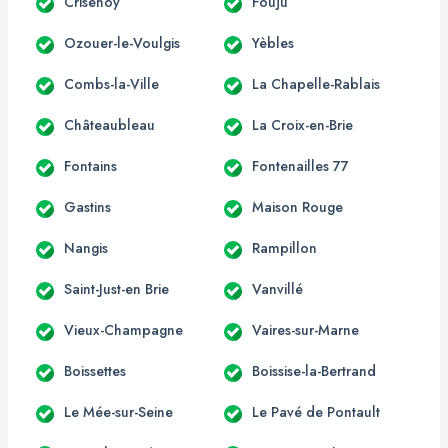
Crisenoy
Fouju
Ozouer-le-Voulgis
Yèbles
Combs-la-Ville
La Chapelle-Rablais
Châteaubleau
La Croix-en-Brie
Fontains
Fontenailles 77
Gastins
Maison Rouge
Nangis
Rampillon
Saint-Just-en Brie
Vanvillé
Vieux-Champagne
Vaires-sur-Marne
Boissettes
Boissise-la-Bertrand
Le Mée-sur-Seine
Le Pavé de Pontault