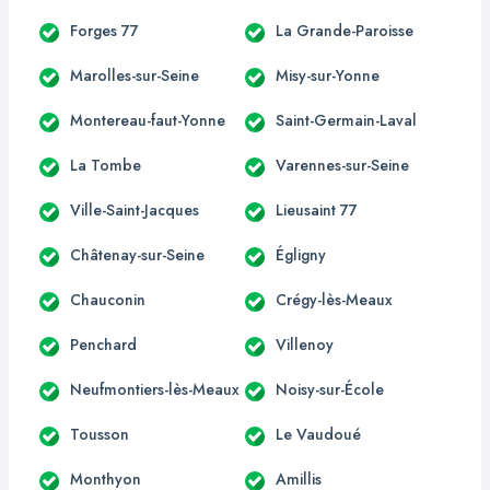
Forges 77
La Grande-Paroisse
Marolles-sur-Seine
Misy-sur-Yonne
Montereau-faut-Yonne
Saint-Germain-Laval
La Tombe
Varennes-sur-Seine
Ville-Saint-Jacques
Lieusaint 77
Châtenay-sur-Seine
Égligny
Chauconin
Crégy-lès-Meaux
Penchard
Villenoy
Neufmontiers-lès-Meaux
Noisy-sur-École
Tousson
Le Vaudoué
Monthyon
Amillis