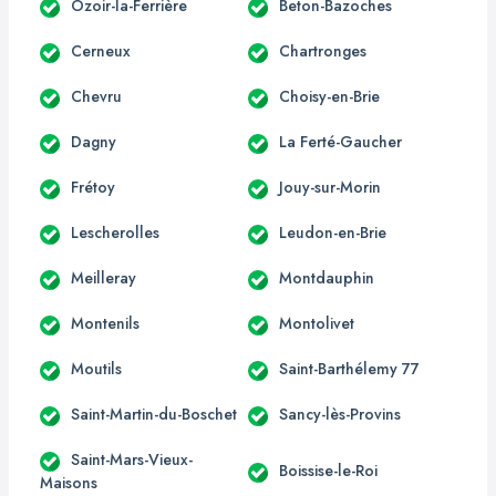
Ozoir-la-Ferrière
Beton-Bazoches
Cerneux
Chartronges
Chevru
Choisy-en-Brie
Dagny
La Ferté-Gaucher
Frétoy
Jouy-sur-Morin
Lescherolles
Leudon-en-Brie
Meilleray
Montdauphin
Montenils
Montolivet
Moutils
Saint-Barthélemy 77
Saint-Martin-du-Boschet
Sancy-lès-Provins
Saint-Mars-Vieux-
Boissise-le-Roi
Maisons