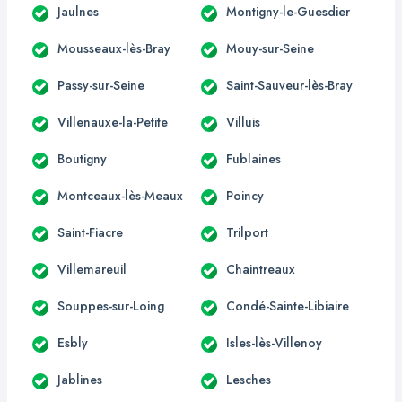
Jaulnes
Montigny-le-Guesdier
Mousseaux-lès-Bray
Mouy-sur-Seine
Passy-sur-Seine
Saint-Sauveur-lès-Bray
Villenauxe-la-Petite
Villuis
Boutigny
Fublaines
Montceaux-lès-Meaux
Poincy
Saint-Fiacre
Trilport
Villemareuil
Chaintreaux
Souppes-sur-Loing
Condé-Sainte-Libiaire
Esbly
Isles-lès-Villenoy
Jablines
Lesches