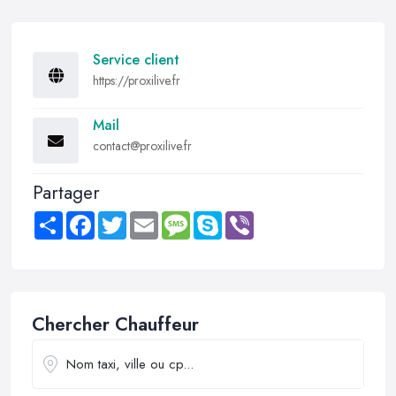
Service client
https://proxilive.fr
Mail
contact@proxilive.fr
Partager
Share
Facebook
Twitter
Email
Message
Skype
Viber
Chercher Chauffeur