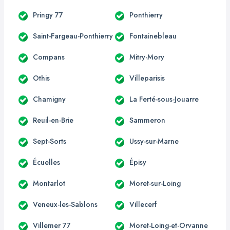
Pringy 77
Ponthierry
Saint-Fargeau-Ponthierry
Fontainebleau
Compans
Mitry-Mory
Othis
Villeparisis
Chamigny
La Ferté-sous-Jouarre
Reuil-en-Brie
Sammeron
Sept-Sorts
Ussy-sur-Marne
Écuelles
Épisy
Montarlot
Moret-sur-Loing
Veneux-les-Sablons
Villecerf
Villemer 77
Moret-Loing-et-Orvanne