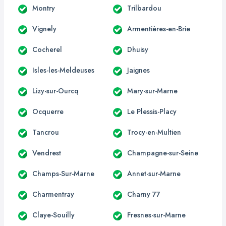
Montry
Trilbardou
Vignely
Armentières-en-Brie
Cocherel
Dhuisy
Isles-les-Meldeuses
Jaignes
Lizy-sur-Ourcq
Mary-sur-Marne
Ocquerre
Le Plessis-Placy
Tancrou
Trocy-en-Multien
Vendrest
Champagne-sur-Seine
Champs-Sur-Marne
Annet-sur-Marne
Charmentray
Charny 77
Claye-Souilly
Fresnes-sur-Marne