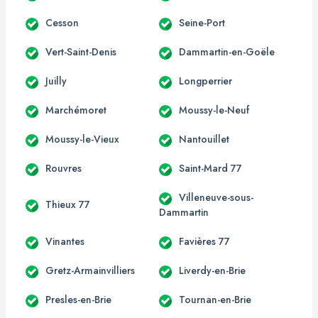
Cesson
Seine-Port
Vert-Saint-Denis
Dammartin-en-Goële
Juilly
Longperrier
Marchémoret
Moussy-le-Neuf
Moussy-le-Vieux
Nantouillet
Rouvres
Saint-Mard 77
Villeneuve-sous-
Thieux 77
Dammartin
Vinantes
Favières 77
Gretz-Armainvilliers
Liverdy-en-Brie
Presles-en-Brie
Tournan-en-Brie