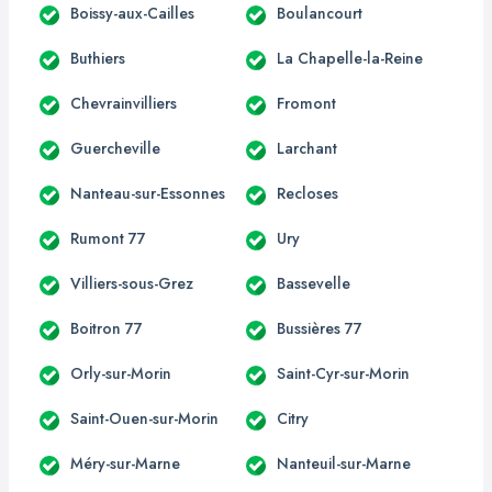
Boissy-aux-Cailles
Boulancourt
Buthiers
La Chapelle-la-Reine
Chevrainvilliers
Fromont
Guercheville
Larchant
Nanteau-sur-Essonnes
Recloses
Rumont 77
Ury
Villiers-sous-Grez
Bassevelle
Boitron 77
Bussières 77
Orly-sur-Morin
Saint-Cyr-sur-Morin
Saint-Ouen-sur-Morin
Citry
Méry-sur-Marne
Nanteuil-sur-Marne