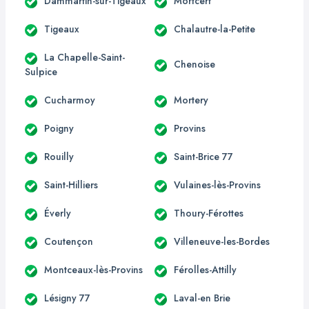
Dammartin-sur-Tigeaux
Mortcerf
Tigeaux
Chalautre-la-Petite
La Chapelle-Saint-
Chenoise
Sulpice
Cucharmoy
Mortery
Poigny
Provins
Rouilly
Saint-Brice 77
Saint-Hilliers
Vulaines-lès-Provins
Éverly
Thoury-Férottes
Coutençon
Villeneuve-les-Bordes
Montceaux-lès-Provins
Férolles-Attilly
Lésigny 77
Laval-en Brie