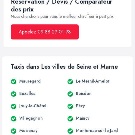
Réservation / Devis / Comparateur
des prix
Nous cherchons pour vous le meilleur chauffeur à petit prix
Appelez 09 88 29 01 98
Taxis dans Les villes de Seine et Marne
Mauregard
Le Mesnil-Amelot
Bézalles
Boisdon
Jouy-le-Châtel
Pécy
Villegagnon
Maincy
Moisenay
Montereau-sur-le-Jard