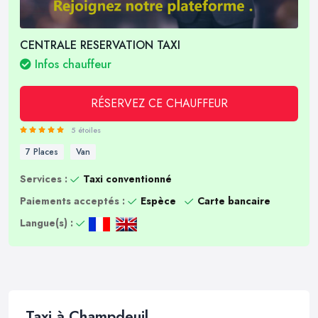
CENTRALE RESERVATION TAXI
Infos chauffeur
RÉSERVEZ CE CHAUFFEUR
5 étoiles
7 Places
Van
Services :
Taxi conventionné
Paiements acceptés :
Espèce
Carte bancaire
Langue(s) :
Taxi à Champdeuil