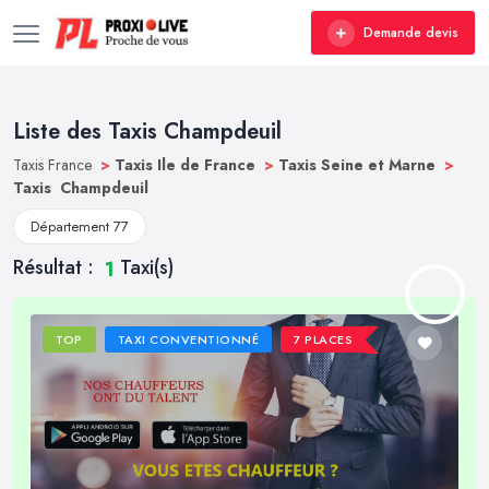
Demande devis
Liste des Taxis Champdeuil
Taxis France
>
Taxis Ile de France
>
Taxis Seine et Marne
>
Taxis Champdeuil
Département 77
Résultat :
Taxi(s)
1
TOP
TAXI CONVENTIONNÉ
7 PLACES