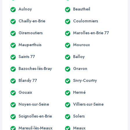
Aulnoy
Beautheil
Chailly-en-Brie
Coulommiers
Giremoutiers
Marolles-en-Brie 77
Mauperthuis
Mouroux
Saints 77
Balloy
Bazoches-lès-Bray
Gravon
Blandy 77
Sivry-Courtry
Gouaix
Hermé
Noyen-sur-Seine
Villiers-sur-Seine
Soignolles-en-Brie
Solers
Mareuil-lès-Meaux
Meaux