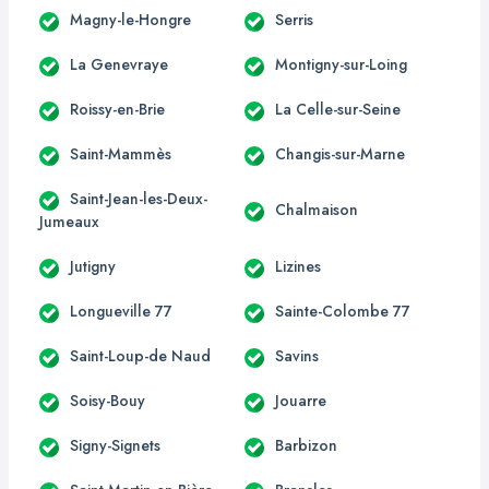
Magny-le-Hongre
Serris
La Genevraye
Montigny-sur-Loing
Roissy-en-Brie
La Celle-sur-Seine
Saint-Mammès
Changis-sur-Marne
Saint-Jean-les-Deux-
Chalmaison
Jumeaux
Jutigny
Lizines
Longueville 77
Sainte-Colombe 77
Saint-Loup-de Naud
Savins
Soisy-Bouy
Jouarre
Signy-Signets
Barbizon