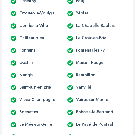
Crisenoy
Fouju
Ozouer-le-Voulgis
Yèbles
Combs-la-Ville
La Chapelle-Rablais
Châteaubleau
La Croix-en-Brie
Fontains
Fontenailles 77
Gastins
Maison Rouge
Nangis
Rampillon
Saint-Just-en Brie
Vanvillé
Vieux-Champagne
Vaires-sur-Marne
Boissettes
Boissise-la-Bertrand
Le Mée-sur-Seine
Le Pavé de Pontault