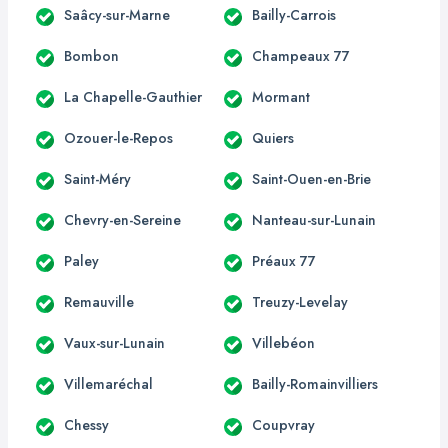
Saâcy-sur-Marne
Bailly-Carrois
Bombon
Champeaux 77
La Chapelle-Gauthier
Mormant
Ozouer-le-Repos
Quiers
Saint-Méry
Saint-Ouen-en-Brie
Chevry-en-Sereine
Nanteau-sur-Lunain
Paley
Préaux 77
Remauville
Treuzy-Levelay
Vaux-sur-Lunain
Villebéon
Villemaréchal
Bailly-Romainvilliers
Chessy
Coupvray