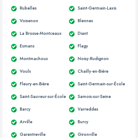
Rubelles
Saint-Germain-Laxis
Voisenon
Blennes
La Brosse-Montceaux
Diant
Esmans
Flagy
Montmachoux
Noisy-Rudignon
Voulx
Chailly-en-Bière
Fleury-en-Bière
Saint-Germain-sur-École
Saint-Sauveur-sur-École
Samois-sur-Seine
Barcy
Varreddes
Arville
Burcy
Garentreville
Gironville