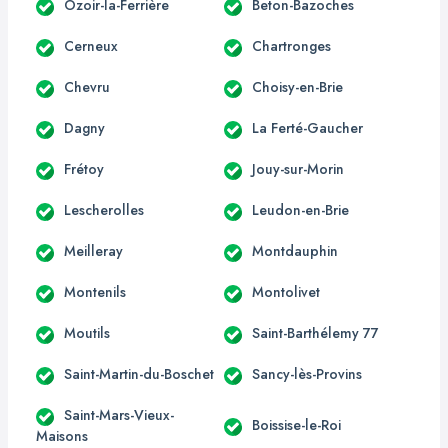
Ozoir-la-Ferrière
Beton-Bazoches
Cerneux
Chartronges
Chevru
Choisy-en-Brie
Dagny
La Ferté-Gaucher
Frétoy
Jouy-sur-Morin
Lescherolles
Leudon-en-Brie
Meilleray
Montdauphin
Montenils
Montolivet
Moutils
Saint-Barthélemy 77
Saint-Martin-du-Boschet
Sancy-lès-Provins
Saint-Mars-Vieux-
Boissise-le-Roi
Maisons