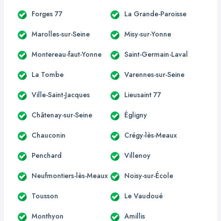
Forges 77
La Grande-Paroisse
Marolles-sur-Seine
Misy-sur-Yonne
Montereau-faut-Yonne
Saint-Germain-Laval
La Tombe
Varennes-sur-Seine
Ville-Saint-Jacques
Lieusaint 77
Châtenay-sur-Seine
Égligny
Chauconin
Crégy-lès-Meaux
Penchard
Villenoy
Neufmontiers-lès-Meaux
Noisy-sur-École
Tousson
Le Vaudoué
Monthyon
Amillis