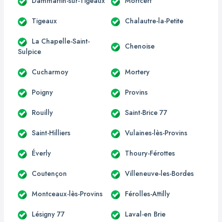
Dammartin-sur-Tigeaux
Mortcerf
Tigeaux
Chalautre-la-Petite
La Chapelle-Saint-
Chenoise
Sulpice
Cucharmoy
Mortery
Poigny
Provins
Rouilly
Saint-Brice 77
Saint-Hilliers
Vulaines-lès-Provins
Éverly
Thoury-Férottes
Coutençon
Villeneuve-les-Bordes
Montceaux-lès-Provins
Férolles-Attilly
Lésigny 77
Laval-en Brie