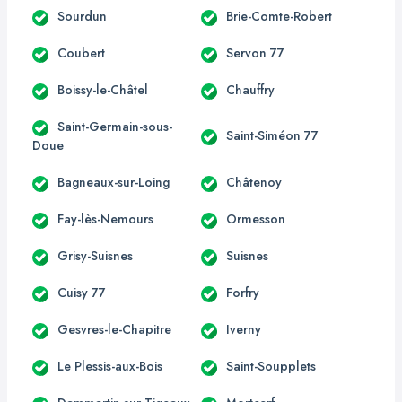
Sourdun
Brie-Comte-Robert
Coubert
Servon 77
Boissy-le-Châtel
Chauffry
Saint-Germain-sous-
Saint-Siméon 77
Doue
Bagneaux-sur-Loing
Châtenoy
Fay-lès-Nemours
Ormesson
Grisy-Suisnes
Suisnes
Cuisy 77
Forfry
Gesvres-le-Chapitre
Iverny
Le Plessis-aux-Bois
Saint-Soupplets