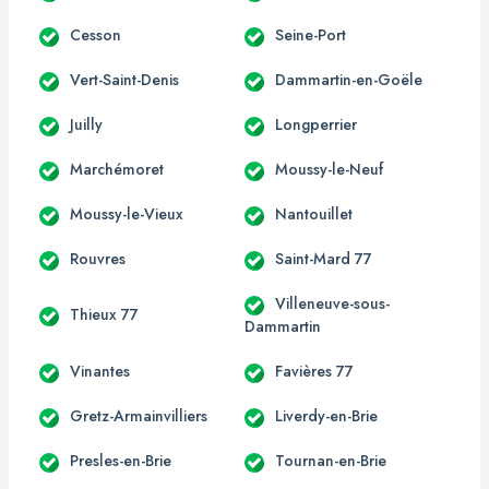
Cesson
Seine-Port
Vert-Saint-Denis
Dammartin-en-Goële
Juilly
Longperrier
Marchémoret
Moussy-le-Neuf
Moussy-le-Vieux
Nantouillet
Rouvres
Saint-Mard 77
Villeneuve-sous-
Thieux 77
Dammartin
Vinantes
Favières 77
Gretz-Armainvilliers
Liverdy-en-Brie
Presles-en-Brie
Tournan-en-Brie