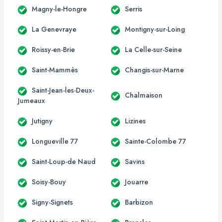
Magny-le-Hongre
Serris
La Genevraye
Montigny-sur-Loing
Roissy-en-Brie
La Celle-sur-Seine
Saint-Mammès
Changis-sur-Marne
Saint-Jean-les-Deux-
Chalmaison
Jumeaux
Jutigny
Lizines
Longueville 77
Sainte-Colombe 77
Saint-Loup-de Naud
Savins
Soisy-Bouy
Jouarre
Signy-Signets
Barbizon