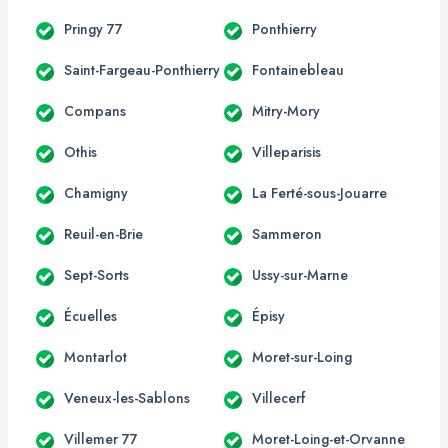
Pringy 77
Ponthierry
Saint-Fargeau-Ponthierry
Fontainebleau
Compans
Mitry-Mory
Othis
Villeparisis
Chamigny
La Ferté-sous-Jouarre
Reuil-en-Brie
Sammeron
Sept-Sorts
Ussy-sur-Marne
Écuelles
Épisy
Montarlot
Moret-sur-Loing
Veneux-les-Sablons
Villecerf
Villemer 77
Moret-Loing-et-Orvanne