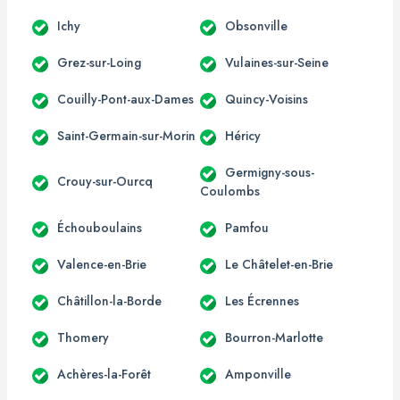
Ichy
Obsonville
Grez-sur-Loing
Vulaines-sur-Seine
Couilly-Pont-aux-Dames
Quincy-Voisins
Saint-Germain-sur-Morin
Héricy
Germigny-sous-
Crouy-sur-Ourcq
Coulombs
Échouboulains
Pamfou
Valence-en-Brie
Le Châtelet-en-Brie
Châtillon-la-Borde
Les Écrennes
Thomery
Bourron-Marlotte
Achères-la-Forêt
Amponville