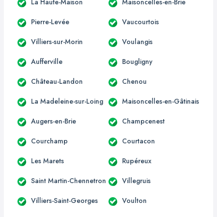
La Haute-Maison
Maisoncelles-en-Brie
Pierre-Levée
Vaucourtois
Villiers-sur-Morin
Voulangis
Aufferville
Bougligny
Château-Landon
Chenou
La Madeleine-sur-Loing
Maisoncelles-en-Gâtinais
Augers-en-Brie
Champcenest
Courchamp
Courtacon
Les Marets
Rupéreux
Saint Martin-Chennetron
Villegruis
Villiers-Saint-Georges
Voulton