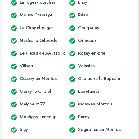
Limoges-Fourches
Lissy
Moissy-Cramayel
Réau
La Chapelle-Iger
Courpalay
Nesles-la-Gilberde
Ormeaux
Le Plessis-Feu-Aussoux
Rozay-en-Brie
Vilbert
Voinsles
Cessoy-en-Montois
Chalautre-la-Reposte
Gurcy-le-Châtel
Luisetaines
Meigneux 77
Mons-en-Montois
Montigny-Lencoup
Paroy
Sigy
Sognolles-en-Montois