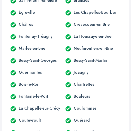
Saint-Martin-en-Bière
Bransles
Égreville
Les Chapelles-Bourbon
Châtres
Crèvecoeur-en Brie
Fontenay-Trésigny
La Houssaye-en-Brie
Marles-en-Brie
Neufmoutiers-en-Brie
Bussy-Saint-Georges
Bussy-Saint-Martin
Guermantes
Jossigny
Bois-le-Roi
Chartrettes
Fontaine-le-Port
Bouleurs
La Chapelle-sur-Crécy
Coulommes
Coutevroult
Guérard