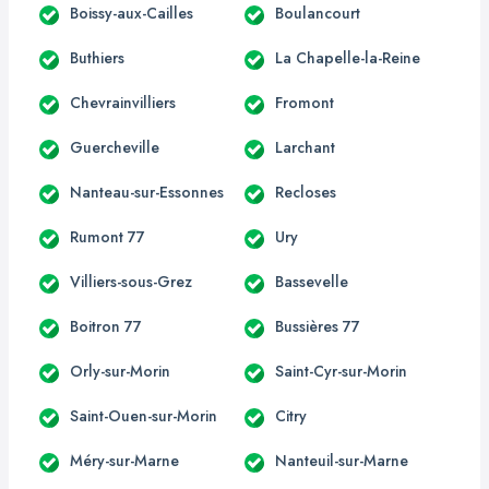
Boissy-aux-Cailles
Boulancourt
Buthiers
La Chapelle-la-Reine
Chevrainvilliers
Fromont
Guercheville
Larchant
Nanteau-sur-Essonnes
Recloses
Rumont 77
Ury
Villiers-sous-Grez
Bassevelle
Boitron 77
Bussières 77
Orly-sur-Morin
Saint-Cyr-sur-Morin
Saint-Ouen-sur-Morin
Citry
Méry-sur-Marne
Nanteuil-sur-Marne