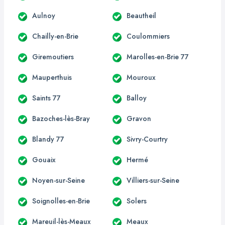
Aulnoy
Beautheil
Chailly-en-Brie
Coulommiers
Giremoutiers
Marolles-en-Brie 77
Mauperthuis
Mouroux
Saints 77
Balloy
Bazoches-lès-Bray
Gravon
Blandy 77
Sivry-Courtry
Gouaix
Hermé
Noyen-sur-Seine
Villiers-sur-Seine
Soignolles-en-Brie
Solers
Mareuil-lès-Meaux
Meaux