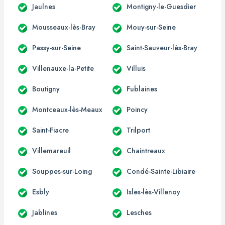
Jaulnes
Montigny-le-Guesdier
Mousseaux-lès-Bray
Mouy-sur-Seine
Passy-sur-Seine
Saint-Sauveur-lès-Bray
Villenauxe-la-Petite
Villuis
Boutigny
Fublaines
Montceaux-lès-Meaux
Poincy
Saint-Fiacre
Trilport
Villemareuil
Chaintreaux
Souppes-sur-Loing
Condé-Sainte-Libiaire
Esbly
Isles-lès-Villenoy
Jablines
Lesches