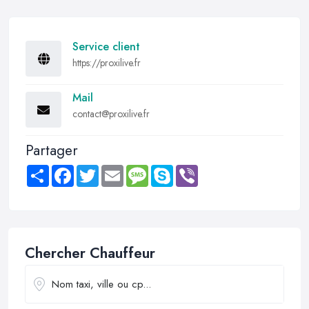
Service client
https://proxilive.fr
Mail
contact@proxilive.fr
Partager
Share
Facebook
Twitter
Email
Message
Skype
Viber
Chercher Chauffeur