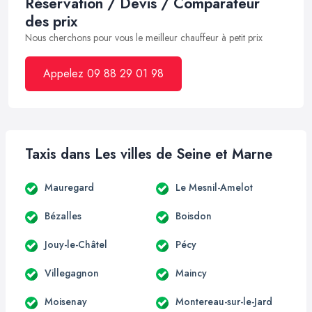
Réservation / Devis / Comparateur
des prix
Nous cherchons pour vous le meilleur chauffeur à petit prix
Appelez 09 88 29 01 98
Taxis dans Les villes de Seine et Marne
Mauregard
Le Mesnil-Amelot
Bézalles
Boisdon
Jouy-le-Châtel
Pécy
Villegagnon
Maincy
Moisenay
Montereau-sur-le-Jard