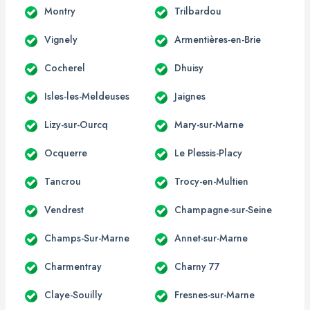
Montry
Trilbardou
Vignely
Armentières-en-Brie
Cocherel
Dhuisy
Isles-les-Meldeuses
Jaignes
Lizy-sur-Ourcq
Mary-sur-Marne
Ocquerre
Le Plessis-Placy
Tancrou
Trocy-en-Multien
Vendrest
Champagne-sur-Seine
Champs-Sur-Marne
Annet-sur-Marne
Charmentray
Charny 77
Claye-Souilly
Fresnes-sur-Marne