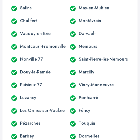
Salins
May-en-Multien
Chalifert
Montévrain
Vaudoy-en-Brie
Darvault
Montcourt-Fromonville
Nemours
Nonville 77
Saint-Pierre-lès-Nemours
Douy-la-Ramée
Marcilly
Puisieux 77
Vincy-Manoeuvre
Luzancy
Pontcarré
Les Ormes-sur-Voulzie
Féricy
Pézarches
Touquin
Barbey
Dormelles