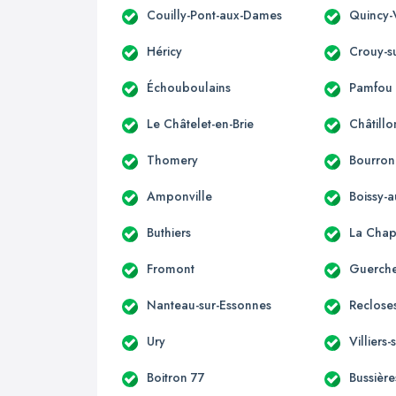
Couilly-Pont-aux-Dames
Quincy-
Héricy
Crouy-s
Échouboulains
Pamfou
Le Châtelet-en-Brie
Châtillo
Thomery
Bourron
Amponville
Boissy-a
Buthiers
La Chap
Fromont
Guerche
Nanteau-sur-Essonnes
Reclose
Ury
Villiers
Boitron 77
Bussière