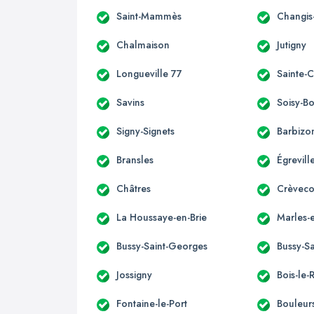
Saint-Mammès
Changis
Chalmaison
Jutigny
Longueville 77
Sainte-
Savins
Soisy-B
Signy-Signets
Barbizo
Bransles
Égrevill
Châtres
Crèveco
La Houssaye-en-Brie
Marles-e
Bussy-Saint-Georges
Bussy-Sa
Jossigny
Bois-le-
Fontaine-le-Port
Bouleur