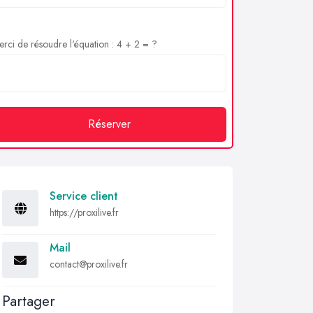
rci de résoudre l'équation : 4 + 2 = ?
Réserver
Service client
https://proxilive.fr
Mail
contact@proxilive.fr
Partager