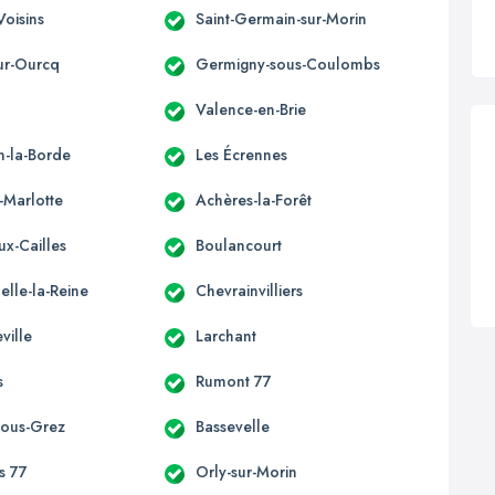
Voisins
Saint-Germain-sur-Morin
ur-Ourcq
Germigny-sous-Coulombs
Valence-en-Brie
n-la-Borde
Les Écrennes
-Marlotte
Achères-la-Forêt
ux-Cailles
Boulancourt
elle-la-Reine
Chevrainvilliers
ville
Larchant
s
Rumont 77
-sous-Grez
Bassevelle
s 77
Orly-sur-Morin