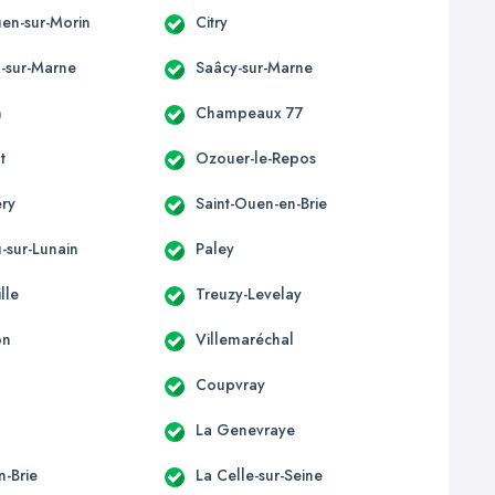
uen-sur-Morin
Citry
l-sur-Marne
Saâcy-sur-Marne
n
Champeaux 77
t
Ozouer-le-Repos
éry
Saint-Ouen-en-Brie
-sur-Lunain
Paley
lle
Treuzy-Levelay
on
Villemaréchal
Coupvray
La Genevraye
n-Brie
La Celle-sur-Seine