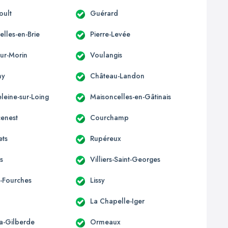
oult
Guérard
lles-en-Brie
Pierre-Levée
-sur-Morin
Voulangis
ny
Château-Landon
leine-sur-Loing
Maisoncelles-en-Gâtinais
enest
Courchamp
ets
Rupéreux
is
Villiers-Saint-Georges
-Fourches
Lissy
La Chapelle-Iger
la-Gilberde
Ormeaux