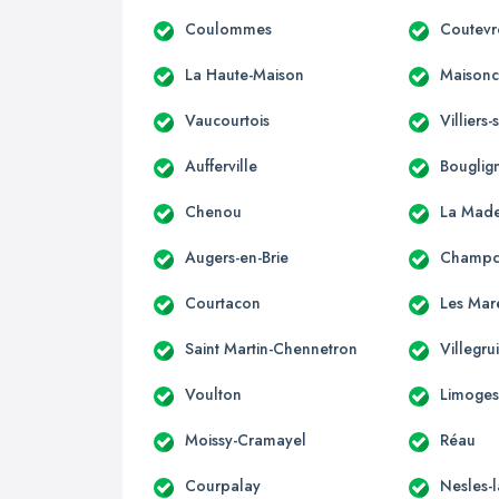
Coulommes
Coutevr
La Haute-Maison
Maisonce
Vaucourtois
Villiers
Aufferville
Bouglig
Chenou
La Made
Augers-en-Brie
Champc
Courtacon
Les Mar
Saint Martin-Chennetron
Villegru
Voulton
Limoges
Moissy-Cramayel
Réau
Courpalay
Nesles-