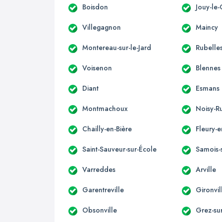
Boisdon
Jouy-le-
Villegagnon
Maincy
Montereau-sur-le-Jard
Rubelle
Voisenon
Blennes
Diant
Esmans
Montmachoux
Noisy-R
Chailly-en-Bière
Fleury-e
Saint-Sauveur-sur-École
Samois-
Varreddes
Arville
Garentreville
Gironvil
Obsonville
Grez-su