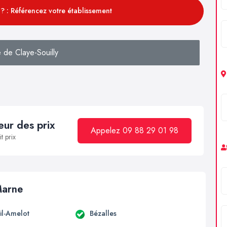
? : Référencez votre établissement
 de Claye-Souilly
ur des prix
Appelez 09 88 29 01 98
t prix
Marne
il-Amelot
Bézalles