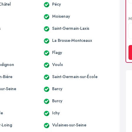
Châtel
Pécy
Moisenay
Me
s
Saint-Germain-Laxis
La Brosse-Montceaux
Flagy
udignon
Voulx
n-Bière
Saint-Germain-sur-École
sur-Seine
Barcy
Burcy
le
Ichy
r-Loing
Vulaines-sur-Seine