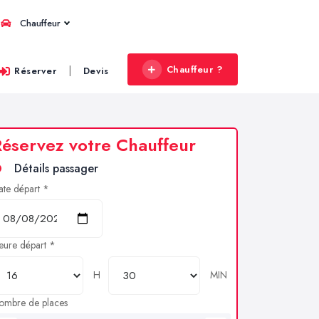
Chauffeur
Chauffeur ?
|
Réserver
Devis
éservez votre Chauffeur
Détails passager
ate départ *
eure départ *
H
MIN
ombre de places