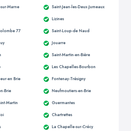
-sur-Marne
Saint-Jean-les-Deux-Jumeaux
Lizines
Colombe 77
Saint-Loup-de Naud
ouy
Jouarre
n
Saint-Martin-en-Bière
e
Les Chapelles-Bourbon
eur-en Brie
Fontenay-Trésigny
n-Brie
Neufmoutiers-en-Brie
int-Martin
Guermantes
Roi
Chartrettes
s
La Chapelle-sur-Crécy