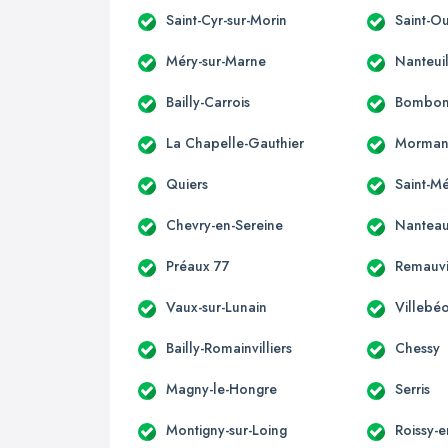
Saint-Cyr-sur-Morin
Saint-O
Méry-sur-Marne
Nanteui
Bailly-Carrois
Bombo
La Chapelle-Gauthier
Morman
Quiers
Saint-M
Chevry-en-Sereine
Nanteau
Préaux 77
Remauvi
Vaux-sur-Lunain
Villebé
Bailly-Romainvilliers
Chessy
Magny-le-Hongre
Serris
Montigny-sur-Loing
Roissy-e