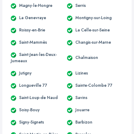
Magny-le-Hongre
Serris
La Genevraye
Montigny-sur-Loing
Roissy-en-Brie
La Celle-sur-Seine
Saint-Mammès
Changis-sur-Marne
Saint-Jean-les-Deux-
Chalmaison
Jumeaux
Jutigny
Lizines
Longueville 77
Sainte-Colombe 77
Saint-Loup-de Naud
Savins
Soisy-Bouy
Jouarre
Signy-Signets
Barbizon