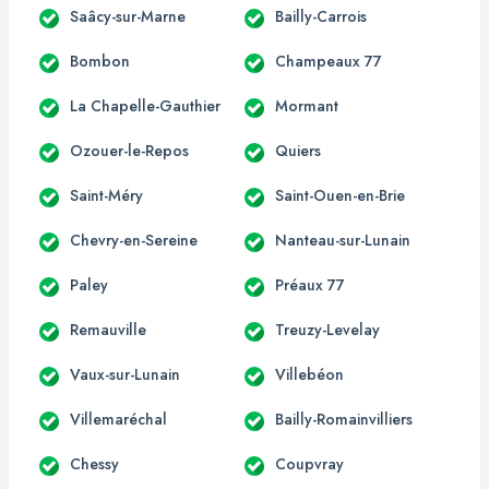
Saâcy-sur-Marne
Bailly-Carrois
Bombon
Champeaux 77
La Chapelle-Gauthier
Mormant
Ozouer-le-Repos
Quiers
Saint-Méry
Saint-Ouen-en-Brie
Chevry-en-Sereine
Nanteau-sur-Lunain
Paley
Préaux 77
Remauville
Treuzy-Levelay
Vaux-sur-Lunain
Villebéon
Villemaréchal
Bailly-Romainvilliers
Chessy
Coupvray