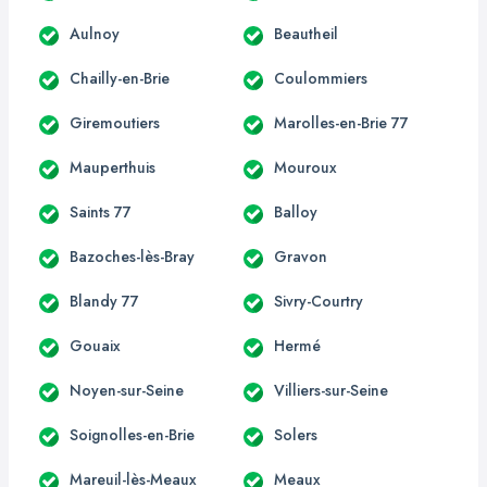
Aulnoy
Beautheil
Chailly-en-Brie
Coulommiers
Giremoutiers
Marolles-en-Brie 77
Mauperthuis
Mouroux
Saints 77
Balloy
Bazoches-lès-Bray
Gravon
Blandy 77
Sivry-Courtry
Gouaix
Hermé
Noyen-sur-Seine
Villiers-sur-Seine
Soignolles-en-Brie
Solers
Mareuil-lès-Meaux
Meaux