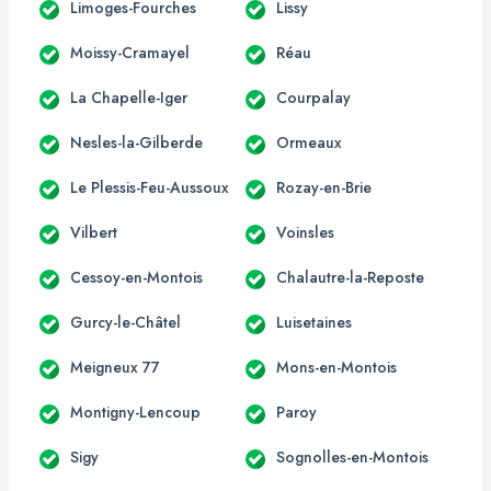
Limoges-Fourches
Lissy
Moissy-Cramayel
Réau
La Chapelle-Iger
Courpalay
Nesles-la-Gilberde
Ormeaux
Le Plessis-Feu-Aussoux
Rozay-en-Brie
Vilbert
Voinsles
Cessoy-en-Montois
Chalautre-la-Reposte
Gurcy-le-Châtel
Luisetaines
Meigneux 77
Mons-en-Montois
Montigny-Lencoup
Paroy
Sigy
Sognolles-en-Montois