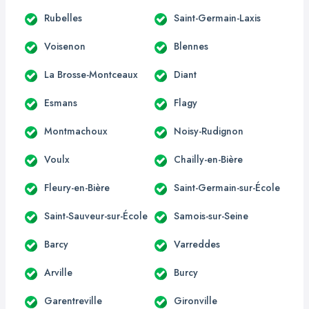
Rubelles
Saint-Germain-Laxis
Voisenon
Blennes
La Brosse-Montceaux
Diant
Esmans
Flagy
Montmachoux
Noisy-Rudignon
Voulx
Chailly-en-Bière
Fleury-en-Bière
Saint-Germain-sur-École
Saint-Sauveur-sur-École
Samois-sur-Seine
Barcy
Varreddes
Arville
Burcy
Garentreville
Gironville