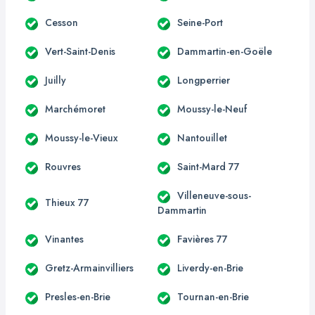
Cesson
Seine-Port
Vert-Saint-Denis
Dammartin-en-Goële
Juilly
Longperrier
Marchémoret
Moussy-le-Neuf
Moussy-le-Vieux
Nantouillet
Rouvres
Saint-Mard 77
Villeneuve-sous-
Thieux 77
Dammartin
Vinantes
Favières 77
Gretz-Armainvilliers
Liverdy-en-Brie
Presles-en-Brie
Tournan-en-Brie