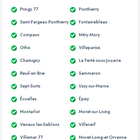
Pringy 77
Ponthierry
Saint-Fargeau-Ponthierry
Fontainebleau
Compans
Mitry-Mory
Othis
Villeparisis
Chamigny
La Ferté-sous-Jouarre
Reuil-en-Brie
Sammeron
Sept-Sorts
Ussy-sur-Marne
Écuelles
Épisy
Montarlot
Moret-sur-Loing
Veneux-les-Sablons
Villecerf
Villemer 77
Moret-Loing-et-Orvanne