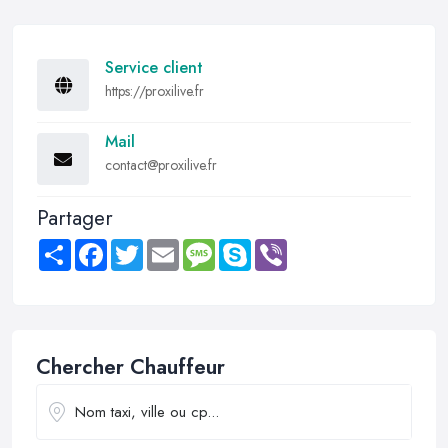
Service client
https://proxilive.fr
Mail
contact@proxilive.fr
Partager
Share
Facebook
Twitter
Email
Message
Skype
Viber
Chercher Chauffeur