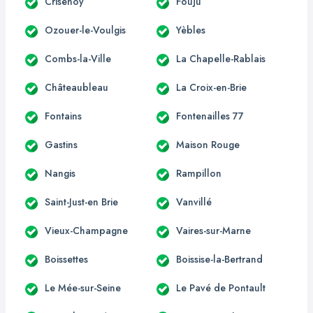
Crisenoy
Fouju
Ozouer-le-Voulgis
Yèbles
Combs-la-Ville
La Chapelle-Rablais
Châteaubleau
La Croix-en-Brie
Fontains
Fontenailles 77
Gastins
Maison Rouge
Nangis
Rampillon
Saint-Just-en Brie
Vanvillé
Vieux-Champagne
Vaires-sur-Marne
Boissettes
Boissise-la-Bertrand
Le Mée-sur-Seine
Le Pavé de Pontault