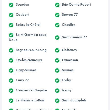
Sourdun
Brie-Comte-Robert
Coubert
Servon 77
Boissy-le-Châtel
Chauffry
Saint-Germain-sous-
Saint-Siméon 77
Doue
Bagneaux-sur-Loing
Châtenoy
Fay-lès-Nemours
Ormesson
Grisy-Suisnes
Suisnes
Cuisy 77
Forfry
Gesvres-le-Chapitre
Iverny
Le Plessis-aux-Bois
Saint-Soupplets