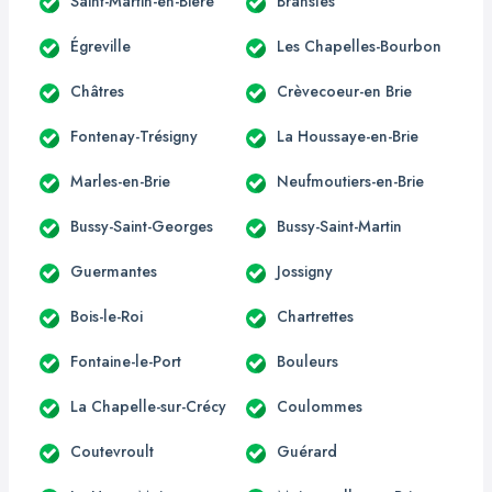
Saint-Martin-en-Bière
Bransles
Égreville
Les Chapelles-Bourbon
Châtres
Crèvecoeur-en Brie
Fontenay-Trésigny
La Houssaye-en-Brie
Marles-en-Brie
Neufmoutiers-en-Brie
Bussy-Saint-Georges
Bussy-Saint-Martin
Guermantes
Jossigny
Bois-le-Roi
Chartrettes
Fontaine-le-Port
Bouleurs
La Chapelle-sur-Crécy
Coulommes
Coutevroult
Guérard