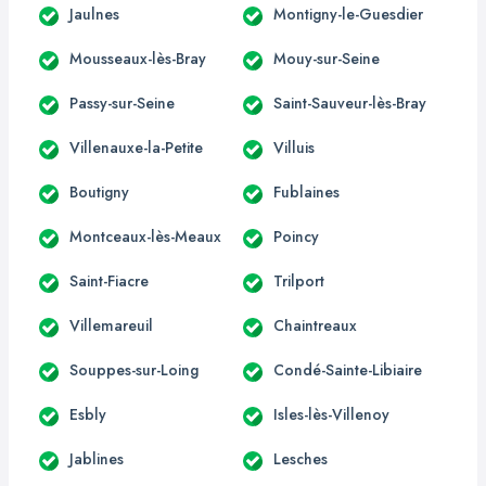
Jaulnes
Montigny-le-Guesdier
Mousseaux-lès-Bray
Mouy-sur-Seine
Passy-sur-Seine
Saint-Sauveur-lès-Bray
Villenauxe-la-Petite
Villuis
Boutigny
Fublaines
Montceaux-lès-Meaux
Poincy
Saint-Fiacre
Trilport
Villemareuil
Chaintreaux
Souppes-sur-Loing
Condé-Sainte-Libiaire
Esbly
Isles-lès-Villenoy
Jablines
Lesches