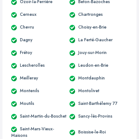
Ozoir-la-Ferrière
Beton-Bazoches
Cerneux
Chartronges
Chevru
Choisy-en-Brie
Dagny
La Ferté-Gaucher
Frétoy
Jouy-sur-Morin
Lescherolles
Leudon-en-Brie
Meilleray
Montdauphin
Montenils
Montolivet
Moutils
Saint-Barthélemy 77
Saint-Martin-du-Boschet
Sancy-lès-Provins
Saint-Mars-Vieux-
Boissise-le-Roi
Maisons