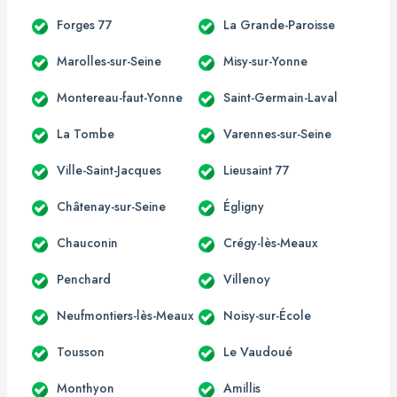
Forges 77
La Grande-Paroisse
Marolles-sur-Seine
Misy-sur-Yonne
Montereau-faut-Yonne
Saint-Germain-Laval
La Tombe
Varennes-sur-Seine
Ville-Saint-Jacques
Lieusaint 77
Châtenay-sur-Seine
Égligny
Chauconin
Crégy-lès-Meaux
Penchard
Villenoy
Neufmontiers-lès-Meaux
Noisy-sur-École
Tousson
Le Vaudoué
Monthyon
Amillis