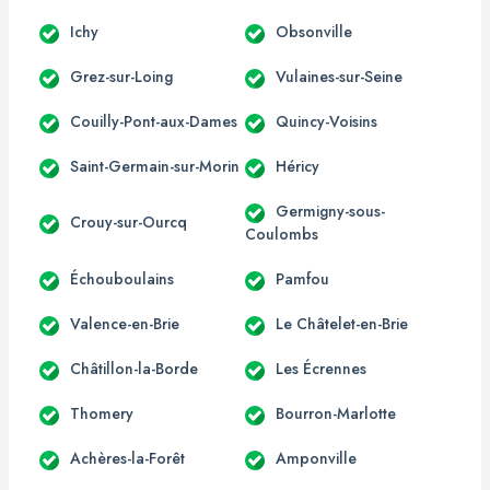
Ichy
Obsonville
Grez-sur-Loing
Vulaines-sur-Seine
Couilly-Pont-aux-Dames
Quincy-Voisins
Saint-Germain-sur-Morin
Héricy
Germigny-sous-
Crouy-sur-Ourcq
Coulombs
Échouboulains
Pamfou
Valence-en-Brie
Le Châtelet-en-Brie
Châtillon-la-Borde
Les Écrennes
Thomery
Bourron-Marlotte
Achères-la-Forêt
Amponville