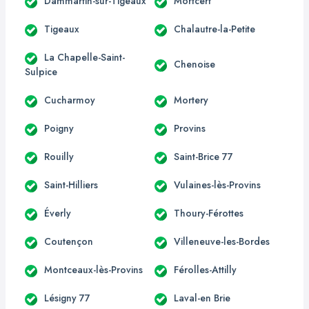
Dammartin-sur-Tigeaux
Mortcerf
Tigeaux
Chalautre-la-Petite
La Chapelle-Saint-
Chenoise
Sulpice
Cucharmoy
Mortery
Poigny
Provins
Rouilly
Saint-Brice 77
Saint-Hilliers
Vulaines-lès-Provins
Éverly
Thoury-Férottes
Coutençon
Villeneuve-les-Bordes
Montceaux-lès-Provins
Férolles-Attilly
Lésigny 77
Laval-en Brie