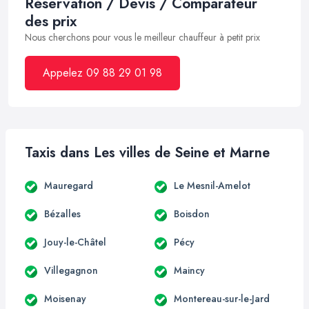
Réservation / Devis / Comparateur
des prix
Nous cherchons pour vous le meilleur chauffeur à petit prix
Appelez 09 88 29 01 98
Taxis dans Les villes de Seine et Marne
Mauregard
Le Mesnil-Amelot
Bézalles
Boisdon
Jouy-le-Châtel
Pécy
Villegagnon
Maincy
Moisenay
Montereau-sur-le-Jard