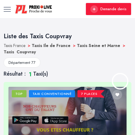
Demande devis
Liste des Taxis Coupvray
Taxis France
>
Taxis Ile de France
>
Taxis Seine et Marne
>
Taxis Coupvray
Département 77
Résultat :
Taxi(s)
1
TOP
TAXI CONVENTIONNÉ
7 PLACES