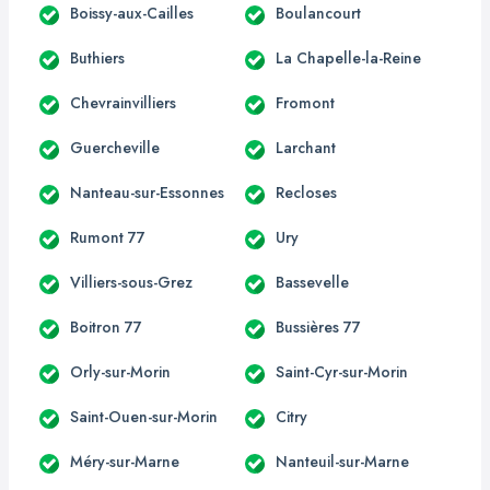
Boissy-aux-Cailles
Boulancourt
Buthiers
La Chapelle-la-Reine
Chevrainvilliers
Fromont
Guercheville
Larchant
Nanteau-sur-Essonnes
Recloses
Rumont 77
Ury
Villiers-sous-Grez
Bassevelle
Boitron 77
Bussières 77
Orly-sur-Morin
Saint-Cyr-sur-Morin
Saint-Ouen-sur-Morin
Citry
Méry-sur-Marne
Nanteuil-sur-Marne