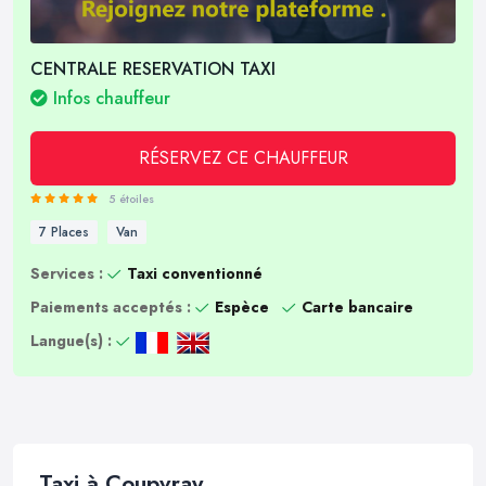
CENTRALE RESERVATION TAXI
Infos chauffeur
RÉSERVEZ CE CHAUFFEUR
5 étoiles
7 Places
Van
Services :
Taxi conventionné
Paiements acceptés :
Espèce
Carte bancaire
Langue(s) :
Taxi à Coupvray