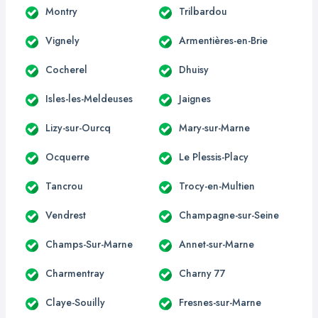
Montry
Trilbardou
Vignely
Armentières-en-Brie
Cocherel
Dhuisy
Isles-les-Meldeuses
Jaignes
Lizy-sur-Ourcq
Mary-sur-Marne
Ocquerre
Le Plessis-Placy
Tancrou
Trocy-en-Multien
Vendrest
Champagne-sur-Seine
Champs-Sur-Marne
Annet-sur-Marne
Charmentray
Charny 77
Claye-Souilly
Fresnes-sur-Marne