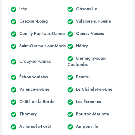
Ichy
Obsonville
Grez-sur-Loing
Vulaines-sur-Seine
Couilly-Pont-aux-Dames
Quincy-Voisins
Saint-Germain-sur-Morin
Héricy
Germigny-sous-
Crouy-sur-Ourcq
Coulombs
Échouboulains
Pamfou
Valence-en-Brie
Le Châtelet-en-Brie
Châtillon-la-Borde
Les Écrennes
Thomery
Bourron-Marlotte
Achères-la-Forêt
Amponville