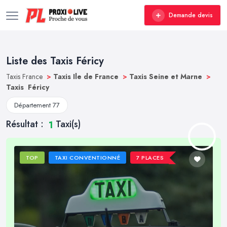
Demande devis
Liste des Taxis Féricy
Taxis France
>
Taxis Ile de France
>
Taxis Seine et Marne
>
Taxis Féricy
Département 77
Résultat :
Taxi(s)
1
TOP
TAXI CONVENTIONNÉ
7 PLACES