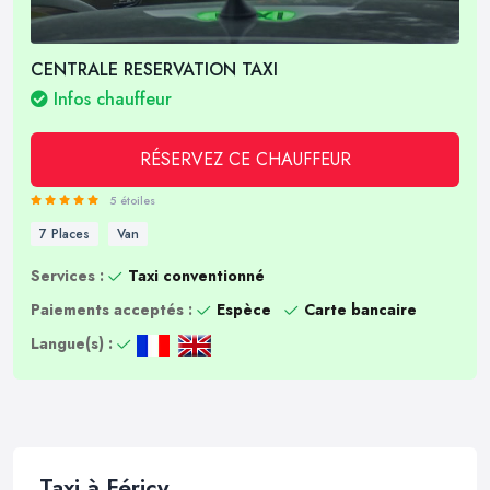
CENTRALE RESERVATION TAXI
Infos chauffeur
RÉSERVEZ CE CHAUFFEUR
5 étoiles
7 Places
Van
Services :
Taxi conventionné
Paiements acceptés :
Espèce
Carte bancaire
Langue(s) :
Taxi à Féricy