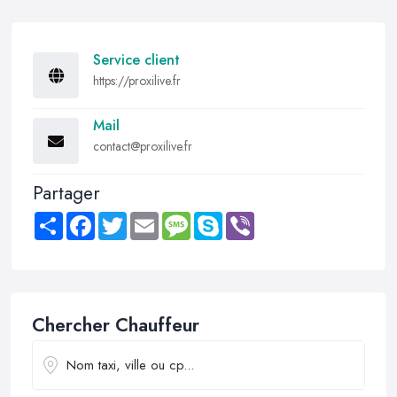
Service client
https://proxilive.fr
Mail
contact@proxilive.fr
Partager
Share
Facebook
Twitter
Email
Message
Skype
Viber
Chercher Chauffeur