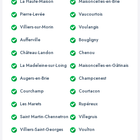
La Haute-Maison
Maisoncelles-en-Brie
Pierre-Levée
Vaucourtois
Villiers-sur-Morin
Voulangis
Aufferville
Bougligny
Château-Landon
Chenou
La Madeleine-sur-Loing
Maisoncelles-en-Gâtinais
Augers-en-Brie
Champcenest
Courchamp
Courtacon
Les Marets
Rupéreux
Saint Martin-Chennetron
Villegruis
Villiers-Saint-Georges
Voulton