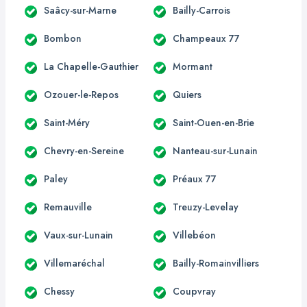
Saâcy-sur-Marne
Bailly-Carrois
Bombon
Champeaux 77
La Chapelle-Gauthier
Mormant
Ozouer-le-Repos
Quiers
Saint-Méry
Saint-Ouen-en-Brie
Chevry-en-Sereine
Nanteau-sur-Lunain
Paley
Préaux 77
Remauville
Treuzy-Levelay
Vaux-sur-Lunain
Villebéon
Villemaréchal
Bailly-Romainvilliers
Chessy
Coupvray