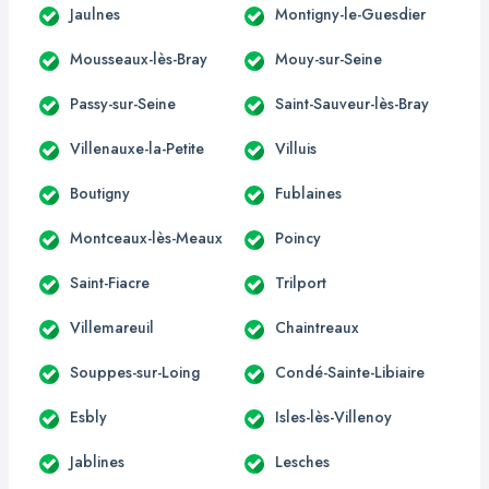
Jaulnes
Montigny-le-Guesdier
Mousseaux-lès-Bray
Mouy-sur-Seine
Passy-sur-Seine
Saint-Sauveur-lès-Bray
Villenauxe-la-Petite
Villuis
Boutigny
Fublaines
Montceaux-lès-Meaux
Poincy
Saint-Fiacre
Trilport
Villemareuil
Chaintreaux
Souppes-sur-Loing
Condé-Sainte-Libiaire
Esbly
Isles-lès-Villenoy
Jablines
Lesches