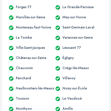
Forges 77
La Grande-Paroisse
Marolles-sur-Seine
Misy-sur-Yonne
Montereau-faut-Yonne
Saint-Germain-Laval
La Tombe
Varennes-sur-Seine
Ville-Saint-Jacques
Lieusaint 77
Châtenay-sur-Seine
Égligny
Chauconin
Crégy-lès-Meaux
Penchard
Villenoy
Neufmontiers-lès-Meaux
Noisy-sur-École
Tousson
Le Vaudoué
Monthyon
Amillis