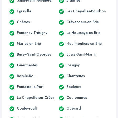
Saint-Martin-en-Bière
Bransles
Égreville
Les Chapelles-Bourbon
Châtres
Crèvecoeur-en Brie
Fontenay-Trésigny
La Houssaye-en-Brie
Marles-en-Brie
Neufmoutiers-en-Brie
Bussy-Saint-Georges
Bussy-Saint-Martin
Guermantes
Jossigny
Bois-le-Roi
Chartrettes
Fontaine-le-Port
Bouleurs
La Chapelle-sur-Crécy
Coulommes
Coutevroult
Guérard