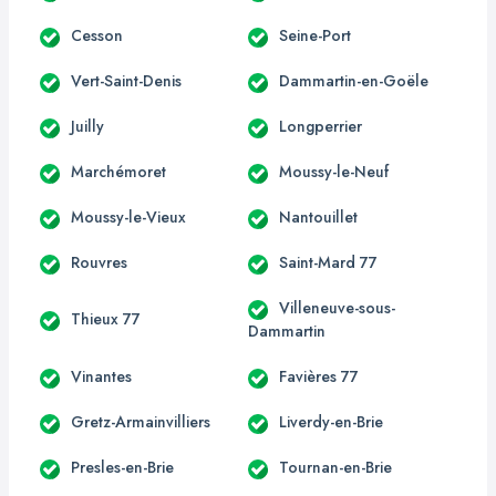
Cesson
Seine-Port
Vert-Saint-Denis
Dammartin-en-Goële
Juilly
Longperrier
Marchémoret
Moussy-le-Neuf
Moussy-le-Vieux
Nantouillet
Rouvres
Saint-Mard 77
Villeneuve-sous-
Thieux 77
Dammartin
Vinantes
Favières 77
Gretz-Armainvilliers
Liverdy-en-Brie
Presles-en-Brie
Tournan-en-Brie