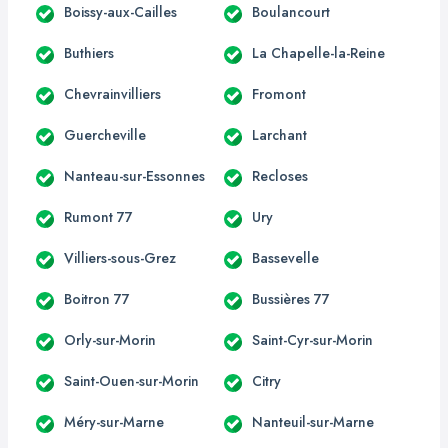
Boissy-aux-Cailles
Boulancourt
Buthiers
La Chapelle-la-Reine
Chevrainvilliers
Fromont
Guercheville
Larchant
Nanteau-sur-Essonnes
Recloses
Rumont 77
Ury
Villiers-sous-Grez
Bassevelle
Boitron 77
Bussières 77
Orly-sur-Morin
Saint-Cyr-sur-Morin
Saint-Ouen-sur-Morin
Citry
Méry-sur-Marne
Nanteuil-sur-Marne