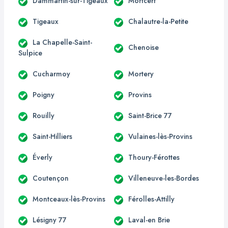
Dammartin-sur-Tigeaux
Mortcerf
Tigeaux
Chalautre-la-Petite
La Chapelle-Saint-
Chenoise
Sulpice
Cucharmoy
Mortery
Poigny
Provins
Rouilly
Saint-Brice 77
Saint-Hilliers
Vulaines-lès-Provins
Éverly
Thoury-Férottes
Coutençon
Villeneuve-les-Bordes
Montceaux-lès-Provins
Férolles-Attilly
Lésigny 77
Laval-en Brie