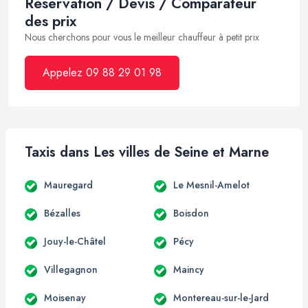
Réservation / Devis / Comparateur
des prix
Nous cherchons pour vous le meilleur chauffeur à petit prix
Appelez 09 88 29 01 98
Taxis dans Les villes de Seine et Marne
Mauregard
Le Mesnil-Amelot
Bézalles
Boisdon
Jouy-le-Châtel
Pécy
Villegagnon
Maincy
Moisenay
Montereau-sur-le-Jard