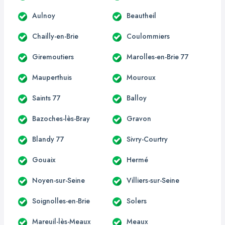
Aulnoy
Beautheil
Chailly-en-Brie
Coulommiers
Giremoutiers
Marolles-en-Brie 77
Mauperthuis
Mouroux
Saints 77
Balloy
Bazoches-lès-Bray
Gravon
Blandy 77
Sivry-Courtry
Gouaix
Hermé
Noyen-sur-Seine
Villiers-sur-Seine
Soignolles-en-Brie
Solers
Mareuil-lès-Meaux
Meaux