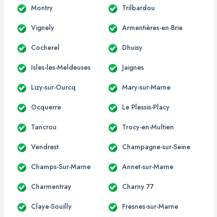
Montry
Trilbardou
Vignely
Armentières-en-Brie
Cocherel
Dhuisy
Isles-les-Meldeuses
Jaignes
Lizy-sur-Ourcq
Mary-sur-Marne
Ocquerre
Le Plessis-Placy
Tancrou
Trocy-en-Multien
Vendrest
Champagne-sur-Seine
Champs-Sur-Marne
Annet-sur-Marne
Charmentray
Charny 77
Claye-Souilly
Fresnes-sur-Marne