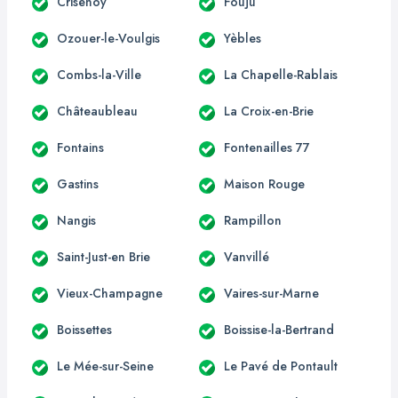
Crisenoy
Fouju
Ozouer-le-Voulgis
Yèbles
Combs-la-Ville
La Chapelle-Rablais
Châteaubleau
La Croix-en-Brie
Fontains
Fontenailles 77
Gastins
Maison Rouge
Nangis
Rampillon
Saint-Just-en Brie
Vanvillé
Vieux-Champagne
Vaires-sur-Marne
Boissettes
Boissise-la-Bertrand
Le Mée-sur-Seine
Le Pavé de Pontault