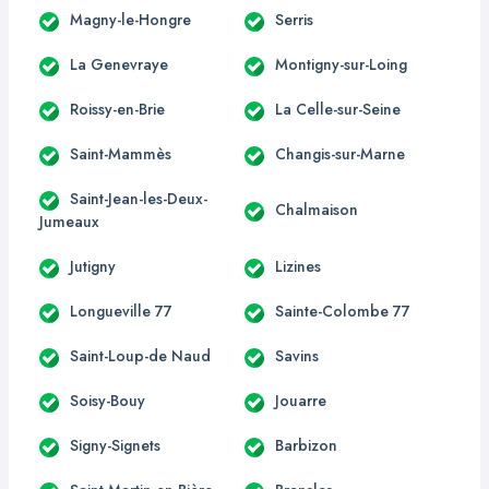
Magny-le-Hongre
Serris
La Genevraye
Montigny-sur-Loing
Roissy-en-Brie
La Celle-sur-Seine
Saint-Mammès
Changis-sur-Marne
Saint-Jean-les-Deux-
Chalmaison
Jumeaux
Jutigny
Lizines
Longueville 77
Sainte-Colombe 77
Saint-Loup-de Naud
Savins
Soisy-Bouy
Jouarre
Signy-Signets
Barbizon