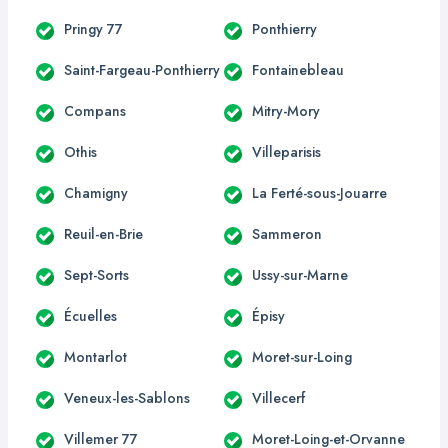
Pringy 77
Ponthierry
Saint-Fargeau-Ponthierry
Fontainebleau
Compans
Mitry-Mory
Othis
Villeparisis
Chamigny
La Ferté-sous-Jouarre
Reuil-en-Brie
Sammeron
Sept-Sorts
Ussy-sur-Marne
Écuelles
Épisy
Montarlot
Moret-sur-Loing
Veneux-les-Sablons
Villecerf
Villemer 77
Moret-Loing-et-Orvanne