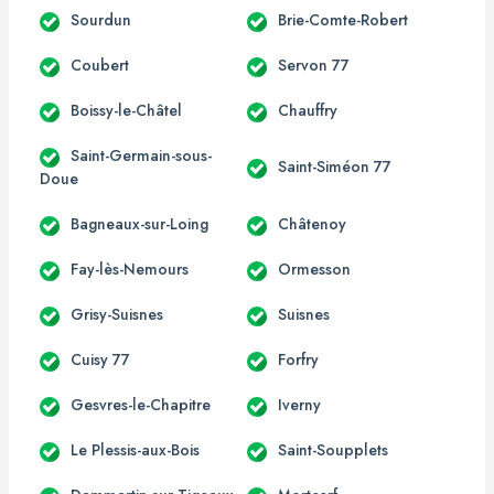
Sourdun
Brie-Comte-Robert
Coubert
Servon 77
Boissy-le-Châtel
Chauffry
Saint-Germain-sous-
Saint-Siméon 77
Doue
Bagneaux-sur-Loing
Châtenoy
Fay-lès-Nemours
Ormesson
Grisy-Suisnes
Suisnes
Cuisy 77
Forfry
Gesvres-le-Chapitre
Iverny
Le Plessis-aux-Bois
Saint-Soupplets