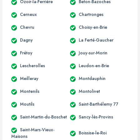
Ozoir-la-Ferrière
Beton-Bazoches
Cerneux
Chartronges
Chevru
Choisy-en-Brie
Dagny
La Ferté-Gaucher
Frétoy
Jouy-sur-Morin
Lescherolles
Leudon-en-Brie
Meilleray
Montdauphin
Montenils
Montolivet
Moutils
Saint-Barthélemy 77
Saint-Martin-du-Boschet
Sancy-lès-Provins
Saint-Mars-Vieux-
Boissise-le-Roi
Maisons