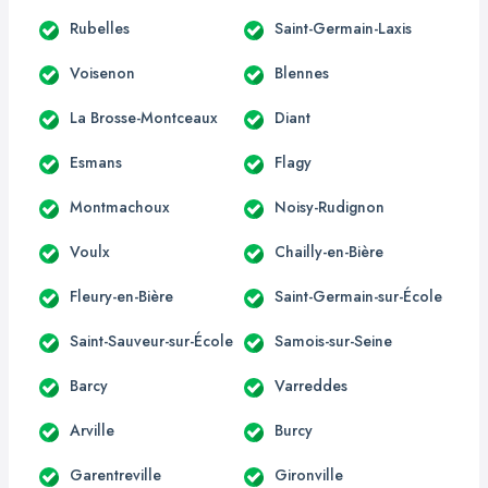
Rubelles
Saint-Germain-Laxis
Voisenon
Blennes
La Brosse-Montceaux
Diant
Esmans
Flagy
Montmachoux
Noisy-Rudignon
Voulx
Chailly-en-Bière
Fleury-en-Bière
Saint-Germain-sur-École
Saint-Sauveur-sur-École
Samois-sur-Seine
Barcy
Varreddes
Arville
Burcy
Garentreville
Gironville