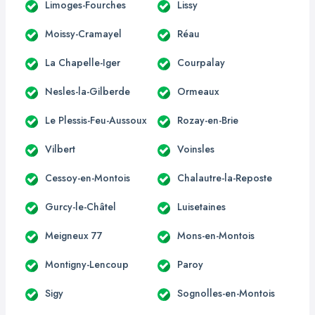
Limoges-Fourches
Lissy
Moissy-Cramayel
Réau
La Chapelle-Iger
Courpalay
Nesles-la-Gilberde
Ormeaux
Le Plessis-Feu-Aussoux
Rozay-en-Brie
Vilbert
Voinsles
Cessoy-en-Montois
Chalautre-la-Reposte
Gurcy-le-Châtel
Luisetaines
Meigneux 77
Mons-en-Montois
Montigny-Lencoup
Paroy
Sigy
Sognolles-en-Montois