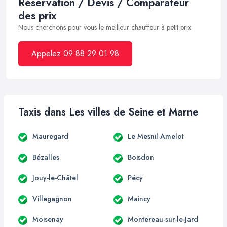
Réservation / Devis / Comparateur
des prix
Nous cherchons pour vous le meilleur chauffeur à petit prix
Appelez 09 88 29 01 98
Taxis dans Les villes de Seine et Marne
Mauregard
Le Mesnil-Amelot
Bézalles
Boisdon
Jouy-le-Châtel
Pécy
Villegagnon
Maincy
Moisenay
Montereau-sur-le-Jard