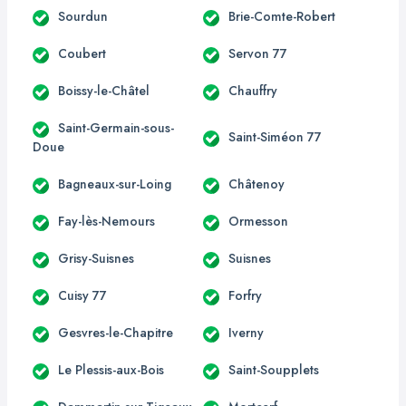
Sourdun
Brie-Comte-Robert
Coubert
Servon 77
Boissy-le-Châtel
Chauffry
Saint-Germain-sous-
Saint-Siméon 77
Doue
Bagneaux-sur-Loing
Châtenoy
Fay-lès-Nemours
Ormesson
Grisy-Suisnes
Suisnes
Cuisy 77
Forfry
Gesvres-le-Chapitre
Iverny
Le Plessis-aux-Bois
Saint-Soupplets