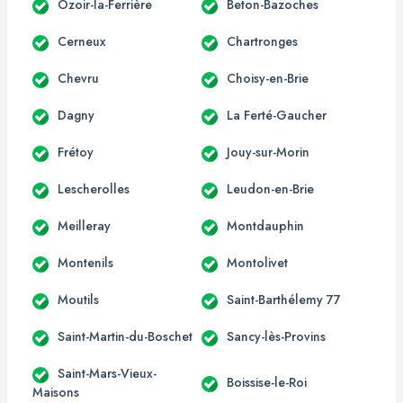
Ozoir-la-Ferrière
Beton-Bazoches
Cerneux
Chartronges
Chevru
Choisy-en-Brie
Dagny
La Ferté-Gaucher
Frétoy
Jouy-sur-Morin
Lescherolles
Leudon-en-Brie
Meilleray
Montdauphin
Montenils
Montolivet
Moutils
Saint-Barthélemy 77
Saint-Martin-du-Boschet
Sancy-lès-Provins
Saint-Mars-Vieux-
Boissise-le-Roi
Maisons