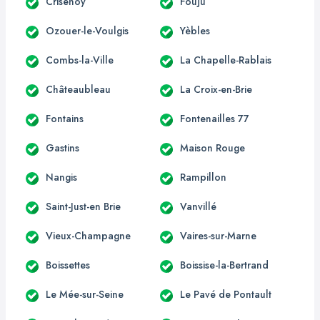
Crisenoy
Fouju
Ozouer-le-Voulgis
Yèbles
Combs-la-Ville
La Chapelle-Rablais
Châteaubleau
La Croix-en-Brie
Fontains
Fontenailles 77
Gastins
Maison Rouge
Nangis
Rampillon
Saint-Just-en Brie
Vanvillé
Vieux-Champagne
Vaires-sur-Marne
Boissettes
Boissise-la-Bertrand
Le Mée-sur-Seine
Le Pavé de Pontault