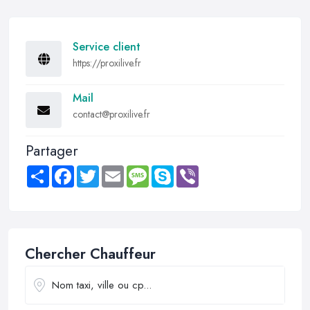
Service client
https://proxilive.fr
Mail
contact@proxilive.fr
Partager
Share
Facebook
Twitter
Email
Message
Skype
Viber
Chercher Chauffeur