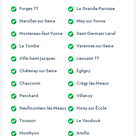
Forges 77
La Grande-Paroisse
Marolles-sur-Seine
Misy-sur-Yonne
Montereau-faut-Yonne
Saint-Germain-Laval
La Tombe
Varennes-sur-Seine
Ville-Saint-Jacques
Lieusaint 77
Châtenay-sur-Seine
Égligny
Chauconin
Crégy-lès-Meaux
Penchard
Villenoy
Neufmontiers-lès-Meaux
Noisy-sur-École
Tousson
Le Vaudoué
Monthyon
Amillis