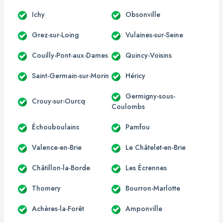
Ichy
Obsonville
Grez-sur-Loing
Vulaines-sur-Seine
Couilly-Pont-aux-Dames
Quincy-Voisins
Saint-Germain-sur-Morin
Héricy
Germigny-sous-
Crouy-sur-Ourcq
Coulombs
Échouboulains
Pamfou
Valence-en-Brie
Le Châtelet-en-Brie
Châtillon-la-Borde
Les Écrennes
Thomery
Bourron-Marlotte
Achères-la-Forêt
Amponville