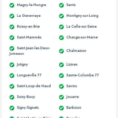
Magny-le-Hongre
Serris
La Genevraye
Montigny-sur-Loing
Roissy-en-Brie
La Celle-sur-Seine
Saint-Mammès
Changis-sur-Marne
Saint-Jean-les-Deux-
Chalmaison
Jumeaux
Jutigny
Lizines
Longueville 77
Sainte-Colombe 77
Saint-Loup-de Naud
Savins
Soisy-Bouy
Jouarre
Signy-Signets
Barbizon