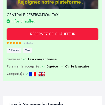
CENTRALE RESERVATION TAXI
Infos chauffeur
RÉSERVEZ CE CHAUFFEUR
5 étoiles
7 Places
Van
Services :
Taxi conventionné
Paiements acceptés :
Espèce
Carte bancaire
Langue(s) :
Taxi à Savigny-le-Temple