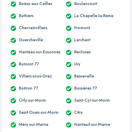
Boissy-aux-Cailles
Boulancourt
Buthiers
La Chapelle-la-Reine
Chevrainvilliers
Fromont
Guercheville
Larchant
Nanteau-sur-Essonnes
Recloses
Rumont 77
Ury
Villiers-sous-Grez
Bassevelle
Boitron 77
Bussières 77
Orly-sur-Morin
Saint-Cyr-sur-Morin
Saint-Ouen-sur-Morin
Citry
Méry-sur-Marne
Nanteuil-sur-Marne