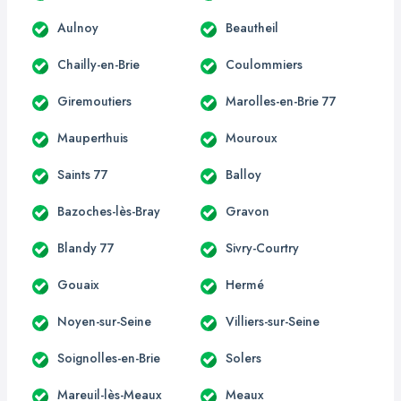
Aulnoy
Beautheil
Chailly-en-Brie
Coulommiers
Giremoutiers
Marolles-en-Brie 77
Mauperthuis
Mouroux
Saints 77
Balloy
Bazoches-lès-Bray
Gravon
Blandy 77
Sivry-Courtry
Gouaix
Hermé
Noyen-sur-Seine
Villiers-sur-Seine
Soignolles-en-Brie
Solers
Mareuil-lès-Meaux
Meaux