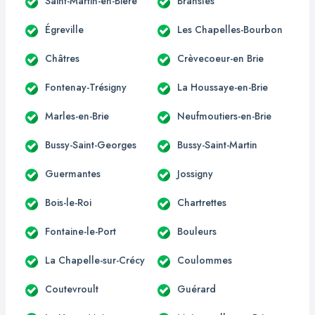
Saint-Martin-en-Bière
Bransles
Égreville
Les Chapelles-Bourbon
Châtres
Crèvecoeur-en Brie
Fontenay-Trésigny
La Houssaye-en-Brie
Marles-en-Brie
Neufmoutiers-en-Brie
Bussy-Saint-Georges
Bussy-Saint-Martin
Guermantes
Jossigny
Bois-le-Roi
Chartrettes
Fontaine-le-Port
Bouleurs
La Chapelle-sur-Crécy
Coulommes
Coutevroult
Guérard