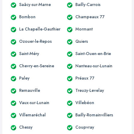
Saâcy-sur-Marne
Bailly-Carrois
Bombon
Champeaux 77
La Chapelle-Gauthier
Mormant
Ozouer-le-Repos
Quiers
Saint-Méry
Saint-Ouen-en-Brie
Chevry-en-Sereine
Nanteau-sur-Lunain
Paley
Préaux 77
Remauville
Treuzy-Levelay
Vaux-sur-Lunain
Villebéon
Villemaréchal
Bailly-Romainvilliers
Chessy
Coupvray