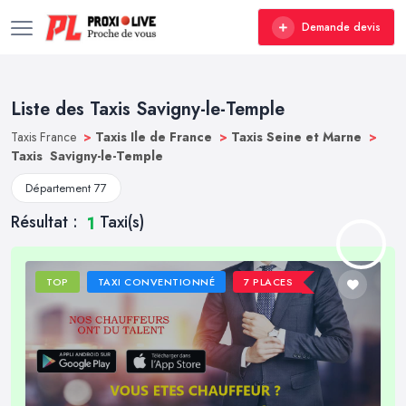
Demande devis
Liste des Taxis Savigny-le-Temple
Taxis France
>
Taxis Ile de France
>
Taxis Seine et Marne
>
Taxis Savigny-le-Temple
Département 77
Résultat :
Taxi(s)
1
TOP
TAXI CONVENTIONNÉ
7 PLACES