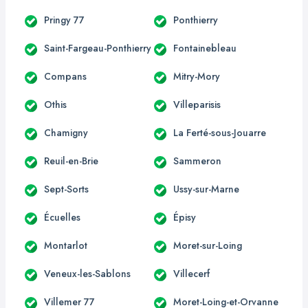
Pringy 77
Ponthierry
Saint-Fargeau-Ponthierry
Fontainebleau
Compans
Mitry-Mory
Othis
Villeparisis
Chamigny
La Ferté-sous-Jouarre
Reuil-en-Brie
Sammeron
Sept-Sorts
Ussy-sur-Marne
Écuelles
Épisy
Montarlot
Moret-sur-Loing
Veneux-les-Sablons
Villecerf
Villemer 77
Moret-Loing-et-Orvanne