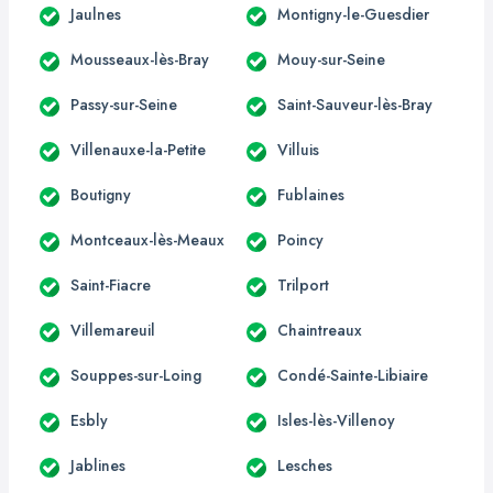
Jaulnes
Montigny-le-Guesdier
Mousseaux-lès-Bray
Mouy-sur-Seine
Passy-sur-Seine
Saint-Sauveur-lès-Bray
Villenauxe-la-Petite
Villuis
Boutigny
Fublaines
Montceaux-lès-Meaux
Poincy
Saint-Fiacre
Trilport
Villemareuil
Chaintreaux
Souppes-sur-Loing
Condé-Sainte-Libiaire
Esbly
Isles-lès-Villenoy
Jablines
Lesches