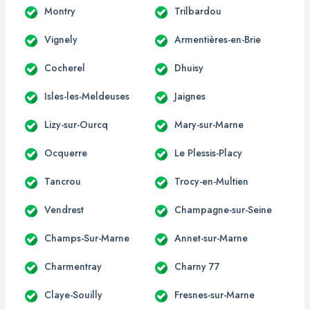
Montry
Trilbardou
Vignely
Armentières-en-Brie
Cocherel
Dhuisy
Isles-les-Meldeuses
Jaignes
Lizy-sur-Ourcq
Mary-sur-Marne
Ocquerre
Le Plessis-Placy
Tancrou
Trocy-en-Multien
Vendrest
Champagne-sur-Seine
Champs-Sur-Marne
Annet-sur-Marne
Charmentray
Charny 77
Claye-Souilly
Fresnes-sur-Marne