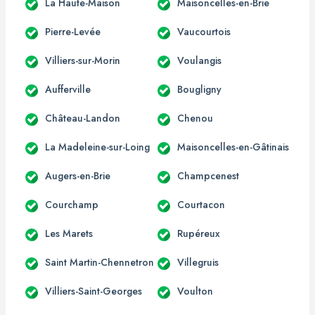
La Haute-Maison
Maisoncelles-en-Brie
Pierre-Levée
Vaucourtois
Villiers-sur-Morin
Voulangis
Aufferville
Bougligny
Château-Landon
Chenou
La Madeleine-sur-Loing
Maisoncelles-en-Gâtinais
Augers-en-Brie
Champcenest
Courchamp
Courtacon
Les Marets
Rupéreux
Saint Martin-Chennetron
Villegruis
Villiers-Saint-Georges
Voulton