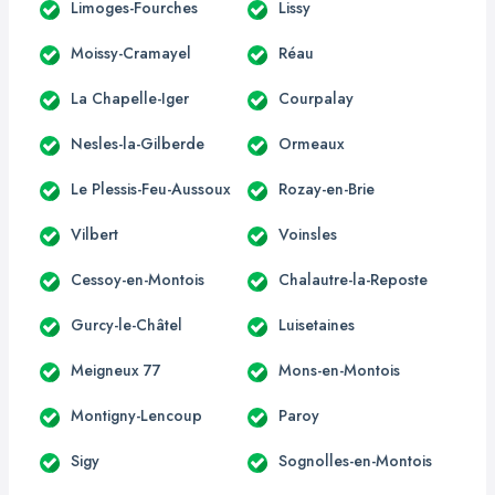
Limoges-Fourches
Lissy
Moissy-Cramayel
Réau
La Chapelle-Iger
Courpalay
Nesles-la-Gilberde
Ormeaux
Le Plessis-Feu-Aussoux
Rozay-en-Brie
Vilbert
Voinsles
Cessoy-en-Montois
Chalautre-la-Reposte
Gurcy-le-Châtel
Luisetaines
Meigneux 77
Mons-en-Montois
Montigny-Lencoup
Paroy
Sigy
Sognolles-en-Montois