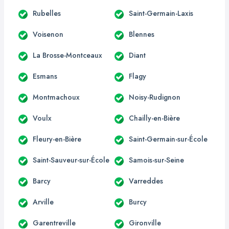
Rubelles
Saint-Germain-Laxis
Voisenon
Blennes
La Brosse-Montceaux
Diant
Esmans
Flagy
Montmachoux
Noisy-Rudignon
Voulx
Chailly-en-Bière
Fleury-en-Bière
Saint-Germain-sur-École
Saint-Sauveur-sur-École
Samois-sur-Seine
Barcy
Varreddes
Arville
Burcy
Garentreville
Gironville