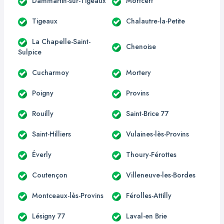
Dammartin-sur-Tigeaux
Mortcerf
Tigeaux
Chalautre-la-Petite
La Chapelle-Saint-
Chenoise
Sulpice
Cucharmoy
Mortery
Poigny
Provins
Rouilly
Saint-Brice 77
Saint-Hilliers
Vulaines-lès-Provins
Éverly
Thoury-Férottes
Coutençon
Villeneuve-les-Bordes
Montceaux-lès-Provins
Férolles-Attilly
Lésigny 77
Laval-en Brie