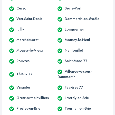
Cesson
Seine-Port
Vert-Saint-Denis
Dammartin-en-Goële
Juilly
Longperrier
Marchémoret
Moussy-le-Neuf
Moussy-le-Vieux
Nantouillet
Rouvres
Saint-Mard 77
Villeneuve-sous-
Thieux 77
Dammartin
Vinantes
Favières 77
Gretz-Armainvilliers
Liverdy-en-Brie
Presles-en-Brie
Tournan-en-Brie