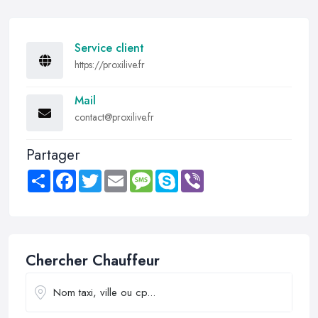
Service client
https://proxilive.fr
Mail
contact@proxilive.fr
Partager
Share
Facebook
Twitter
Email
Message
Skype
Viber
Chercher Chauffeur