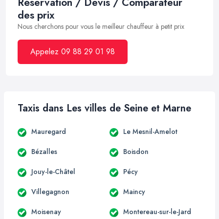
Réservation / Devis / Comparateur
des prix
Nous cherchons pour vous le meilleur chauffeur à petit prix
Appelez 09 88 29 01 98
Taxis dans Les villes de Seine et Marne
Mauregard
Le Mesnil-Amelot
Bézalles
Boisdon
Jouy-le-Châtel
Pécy
Villegagnon
Maincy
Moisenay
Montereau-sur-le-Jard