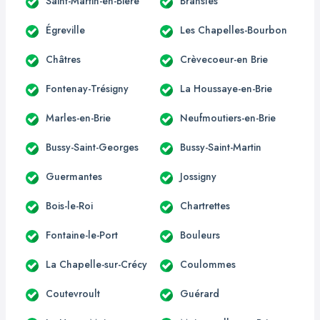
Saint-Martin-en-Bière
Bransles
Égreville
Les Chapelles-Bourbon
Châtres
Crèvecoeur-en Brie
Fontenay-Trésigny
La Houssaye-en-Brie
Marles-en-Brie
Neufmoutiers-en-Brie
Bussy-Saint-Georges
Bussy-Saint-Martin
Guermantes
Jossigny
Bois-le-Roi
Chartrettes
Fontaine-le-Port
Bouleurs
La Chapelle-sur-Crécy
Coulommes
Coutevroult
Guérard