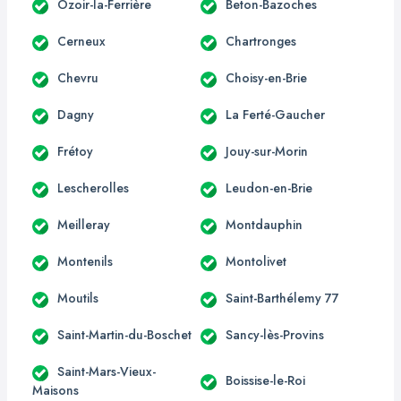
Ozoir-la-Ferrière
Beton-Bazoches
Cerneux
Chartronges
Chevru
Choisy-en-Brie
Dagny
La Ferté-Gaucher
Frétoy
Jouy-sur-Morin
Lescherolles
Leudon-en-Brie
Meilleray
Montdauphin
Montenils
Montolivet
Moutils
Saint-Barthélemy 77
Saint-Martin-du-Boschet
Sancy-lès-Provins
Saint-Mars-Vieux-
Boissise-le-Roi
Maisons