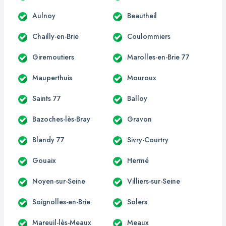
Aulnoy
Beautheil
Chailly-en-Brie
Coulommiers
Giremoutiers
Marolles-en-Brie 77
Mauperthuis
Mouroux
Saints 77
Balloy
Bazoches-lès-Bray
Gravon
Blandy 77
Sivry-Courtry
Gouaix
Hermé
Noyen-sur-Seine
Villiers-sur-Seine
Soignolles-en-Brie
Solers
Mareuil-lès-Meaux
Meaux