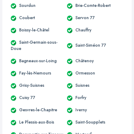
Sourdun
Brie-Comte-Robert
Coubert
Servon 77
Boissy-le-Châtel
Chauffry
Saint-Germain-sous-
Saint-Siméon 77
Doue
Bagneaux-sur-Loing
Châtenoy
Fay-lès-Nemours
Ormesson
Grisy-Suisnes
Suisnes
Cuisy 77
Forfry
Gesvres-le-Chapitre
Iverny
Le Plessis-aux-Bois
Saint-Soupplets