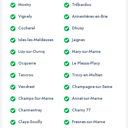
Montry
Trilbardou
Vignely
Armentières-en-Brie
Cocherel
Dhuisy
Isles-les-Meldeuses
Jaignes
Lizy-sur-Ourcq
Mary-sur-Marne
Ocquerre
Le Plessis-Placy
Tancrou
Trocy-en-Multien
Vendrest
Champagne-sur-Seine
Champs-Sur-Marne
Annet-sur-Marne
Charmentray
Charny 77
Claye-Souilly
Fresnes-sur-Marne