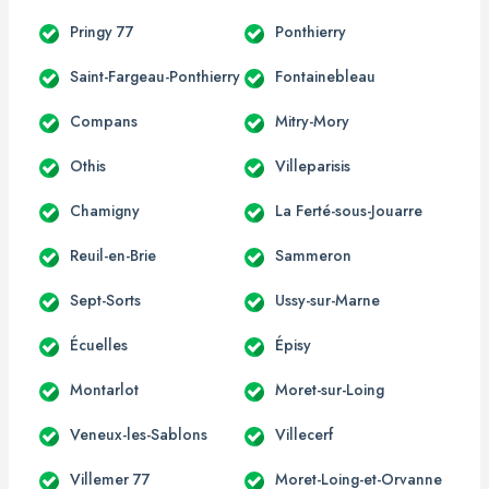
Pringy 77
Ponthierry
Saint-Fargeau-Ponthierry
Fontainebleau
Compans
Mitry-Mory
Othis
Villeparisis
Chamigny
La Ferté-sous-Jouarre
Reuil-en-Brie
Sammeron
Sept-Sorts
Ussy-sur-Marne
Écuelles
Épisy
Montarlot
Moret-sur-Loing
Veneux-les-Sablons
Villecerf
Villemer 77
Moret-Loing-et-Orvanne