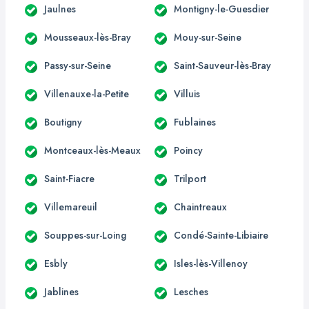
Jaulnes
Montigny-le-Guesdier
Mousseaux-lès-Bray
Mouy-sur-Seine
Passy-sur-Seine
Saint-Sauveur-lès-Bray
Villenauxe-la-Petite
Villuis
Boutigny
Fublaines
Montceaux-lès-Meaux
Poincy
Saint-Fiacre
Trilport
Villemareuil
Chaintreaux
Souppes-sur-Loing
Condé-Sainte-Libiaire
Esbly
Isles-lès-Villenoy
Jablines
Lesches