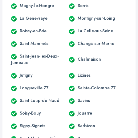
Magny-le-Hongre
Serris
La Genevraye
Montigny-sur-Loing
Roissy-en-Brie
La Celle-sur-Seine
Saint-Mammès
Changis-sur-Marne
Saint-Jean-les-Deux-
Chalmaison
Jumeaux
Jutigny
Lizines
Longueville 77
Sainte-Colombe 77
Saint-Loup-de Naud
Savins
Soisy-Bouy
Jouarre
Signy-Signets
Barbizon