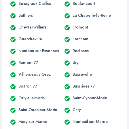
Boissy-aux-Cailles
Boulancourt
Buthiers
La Chapelle-la-Reine
Chevrainvilliers
Fromont
Guercheville
Larchant
Nanteau-sur-Essonnes
Recloses
Rumont 77
Ury
Villiers-sous-Grez
Bassevelle
Boitron 77
Bussières 77
Orly-sur-Morin
Saint-Cyr-sur-Morin
Saint-Ouen-sur-Morin
Citry
Méry-sur-Marne
Nanteuil-sur-Marne