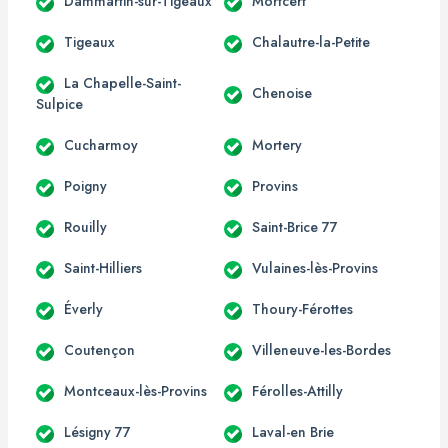
Dammartin-sur-Tigeaux
Mortcerf
Tigeaux
Chalautre-la-Petite
La Chapelle-Saint-
Chenoise
Sulpice
Cucharmoy
Mortery
Poigny
Provins
Rouilly
Saint-Brice 77
Saint-Hilliers
Vulaines-lès-Provins
Éverly
Thoury-Férottes
Coutençon
Villeneuve-les-Bordes
Montceaux-lès-Provins
Férolles-Attilly
Lésigny 77
Laval-en Brie