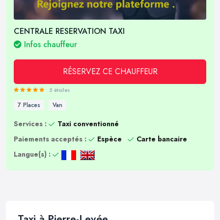
CENTRALE RESERVATION TAXI
Infos chauffeur
RÉSERVEZ CE CHAUFFEUR
5 étoiles
7 Places
Van
Services :
Taxi conventionné
Paiements acceptés :
Espèce
Carte bancaire
Langue(s) :
Taxi à Pierre-Levée