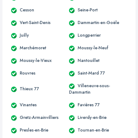
Cesson
Seine-Port
Vert-Saint-Denis
Dammartin-en-Goële
Juilly
Longperrier
Marchémoret
Moussy-le-Neuf
Moussy-le-Vieux
Nantouillet
Rouvres
Saint-Mard 77
Villeneuve-sous-
Thieux 77
Dammartin
Vinantes
Favières 77
Gretz-Armainvilliers
Liverdy-en-Brie
Presles-en-Brie
Tournan-en-Brie