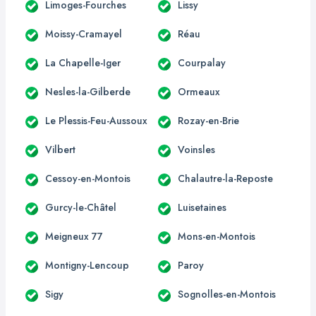
Limoges-Fourches
Lissy
Moissy-Cramayel
Réau
La Chapelle-Iger
Courpalay
Nesles-la-Gilberde
Ormeaux
Le Plessis-Feu-Aussoux
Rozay-en-Brie
Vilbert
Voinsles
Cessoy-en-Montois
Chalautre-la-Reposte
Gurcy-le-Châtel
Luisetaines
Meigneux 77
Mons-en-Montois
Montigny-Lencoup
Paroy
Sigy
Sognolles-en-Montois