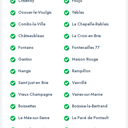
Crisenoy
Fouju
Ozouer-le-Voulgis
Yèbles
Combs-la-Ville
La Chapelle-Rablais
Châteaubleau
La Croix-en-Brie
Fontains
Fontenailles 77
Gastins
Maison Rouge
Nangis
Rampillon
Saint-Just-en Brie
Vanvillé
Vieux-Champagne
Vaires-sur-Marne
Boissettes
Boissise-la-Bertrand
Le Mée-sur-Seine
Le Pavé de Pontault