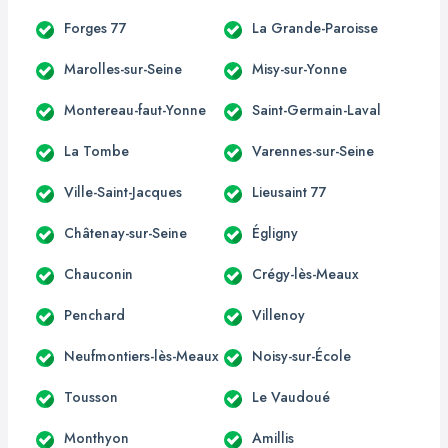
Forges 77
La Grande-Paroisse
Marolles-sur-Seine
Misy-sur-Yonne
Montereau-faut-Yonne
Saint-Germain-Laval
La Tombe
Varennes-sur-Seine
Ville-Saint-Jacques
Lieusaint 77
Châtenay-sur-Seine
Égligny
Chauconin
Crégy-lès-Meaux
Penchard
Villenoy
Neufmontiers-lès-Meaux
Noisy-sur-École
Tousson
Le Vaudoué
Monthyon
Amillis