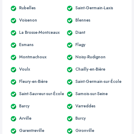
Rubelles
Saint-Germain-Laxis
Voisenon
Blennes
La Brosse-Montceaux
Diant
Esmans
Flagy
Montmachoux
Noisy-Rudignon
Voulx
Chailly-en-Bière
Fleury-en-Bière
Saint-Germain-sur-École
Saint-Sauveur-sur-École
Samois-sur-Seine
Barcy
Varreddes
Arville
Burcy
Garentreville
Gironville