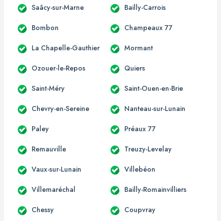
Saâcy-sur-Marne
Bailly-Carrois
Bombon
Champeaux 77
La Chapelle-Gauthier
Mormant
Ozouer-le-Repos
Quiers
Saint-Méry
Saint-Ouen-en-Brie
Chevry-en-Sereine
Nanteau-sur-Lunain
Paley
Préaux 77
Remauville
Treuzy-Levelay
Vaux-sur-Lunain
Villebéon
Villemaréchal
Bailly-Romainvilliers
Chessy
Coupvray