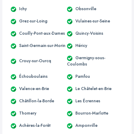
Ichy
Obsonville
Grez-sur-Loing
Vulaines-sur-Seine
Couilly-Pont-aux-Dames
Quincy-Voisins
Saint-Germain-sur-Morin
Héricy
Germigny-sous-
Crouy-sur-Ourcq
Coulombs
Échouboulains
Pamfou
Valence-en-Brie
Le Châtelet-en-Brie
Châtillon-la-Borde
Les Écrennes
Thomery
Bourron-Marlotte
Achères-la-Forêt
Amponville