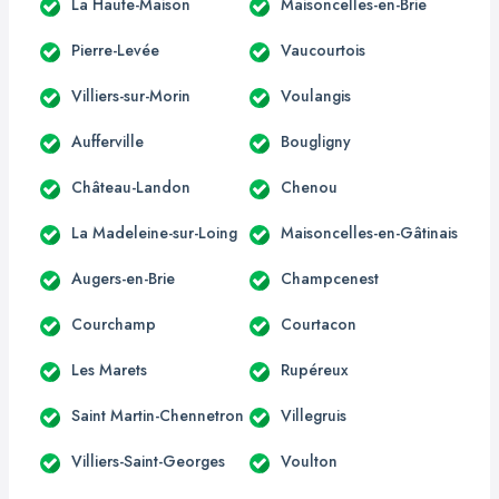
La Haute-Maison
Maisoncelles-en-Brie
Pierre-Levée
Vaucourtois
Villiers-sur-Morin
Voulangis
Aufferville
Bougligny
Château-Landon
Chenou
La Madeleine-sur-Loing
Maisoncelles-en-Gâtinais
Augers-en-Brie
Champcenest
Courchamp
Courtacon
Les Marets
Rupéreux
Saint Martin-Chennetron
Villegruis
Villiers-Saint-Georges
Voulton