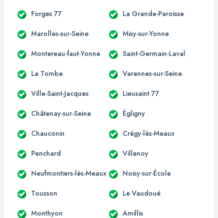
Forges 77
La Grande-Paroisse
Marolles-sur-Seine
Misy-sur-Yonne
Montereau-faut-Yonne
Saint-Germain-Laval
La Tombe
Varennes-sur-Seine
Ville-Saint-Jacques
Lieusaint 77
Châtenay-sur-Seine
Égligny
Chauconin
Crégy-lès-Meaux
Penchard
Villenoy
Neufmontiers-lès-Meaux
Noisy-sur-École
Tousson
Le Vaudoué
Monthyon
Amillis