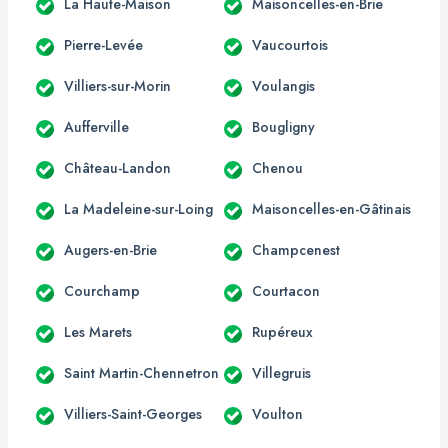
La Haute-Maison
Maisoncelles-en-Brie
Pierre-Levée
Vaucourtois
Villiers-sur-Morin
Voulangis
Aufferville
Bougligny
Château-Landon
Chenou
La Madeleine-sur-Loing
Maisoncelles-en-Gâtinais
Augers-en-Brie
Champcenest
Courchamp
Courtacon
Les Marets
Rupéreux
Saint Martin-Chennetron
Villegruis
Villiers-Saint-Georges
Voulton