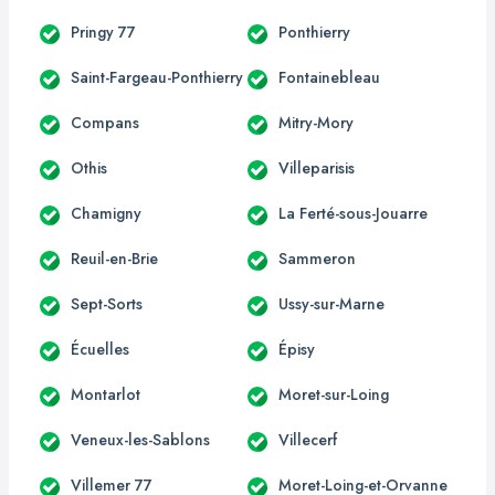
Pringy 77
Ponthierry
Saint-Fargeau-Ponthierry
Fontainebleau
Compans
Mitry-Mory
Othis
Villeparisis
Chamigny
La Ferté-sous-Jouarre
Reuil-en-Brie
Sammeron
Sept-Sorts
Ussy-sur-Marne
Écuelles
Épisy
Montarlot
Moret-sur-Loing
Veneux-les-Sablons
Villecerf
Villemer 77
Moret-Loing-et-Orvanne