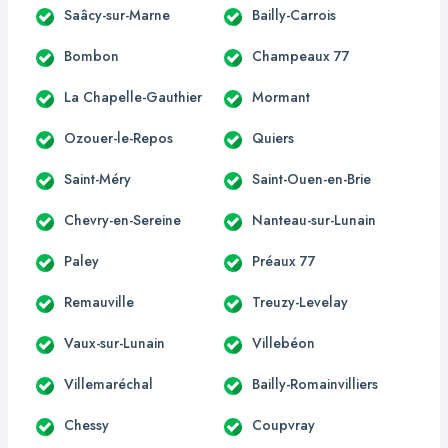
Saâcy-sur-Marne
Bailly-Carrois
Bombon
Champeaux 77
La Chapelle-Gauthier
Mormant
Ozouer-le-Repos
Quiers
Saint-Méry
Saint-Ouen-en-Brie
Chevry-en-Sereine
Nanteau-sur-Lunain
Paley
Préaux 77
Remauville
Treuzy-Levelay
Vaux-sur-Lunain
Villebéon
Villemaréchal
Bailly-Romainvilliers
Chessy
Coupvray