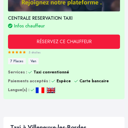
CENTRALE RESERVATION TAXI
Infos chauffeur
RÉSERVEZ CE CHAUFFEUR
5 étoiles
7 Places
Van
Services :
Taxi conventionné
Paiements acceptés :
Espèce
Carte bancaire
Langue(s) :
Taxi à Villeneuve-les-Bordes