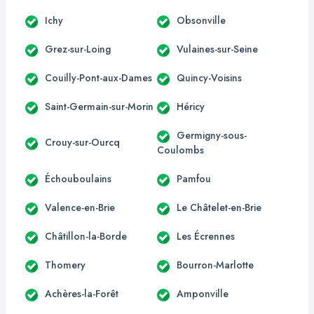
Ichy
Obsonville
Grez-sur-Loing
Vulaines-sur-Seine
Couilly-Pont-aux-Dames
Quincy-Voisins
Saint-Germain-sur-Morin
Héricy
Germigny-sous-
Crouy-sur-Ourcq
Coulombs
Échouboulains
Pamfou
Valence-en-Brie
Le Châtelet-en-Brie
Châtillon-la-Borde
Les Écrennes
Thomery
Bourron-Marlotte
Achères-la-Forêt
Amponville