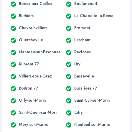
Boissy-aux-Cailles
Boulancourt
Buthiers
La Chapelle-la-Reine
Chevrainvilliers
Fromont
Guercheville
Larchant
Nanteau-sur-Essonnes
Recloses
Rumont 77
Ury
Villiers-sous-Grez
Bassevelle
Boitron 77
Bussières 77
Orly-sur-Morin
Saint-Cyr-sur-Morin
Saint-Ouen-sur-Morin
Citry
Méry-sur-Marne
Nanteuil-sur-Marne