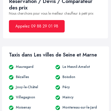
Réservation / Devis / Comparateur
des prix
Nous cherchons pour vous le meilleur chauffeur à petit prix
Appelez 09 88 29 01 98
Taxis dans Les villes de Seine et Marne
Mauregard
Le Mesnil-Amelot
Bézalles
Boisdon
Jouy-le-Châtel
Pécy
Villegagnon
Maincy
Moisenay
Montereau-sur-le-Jard