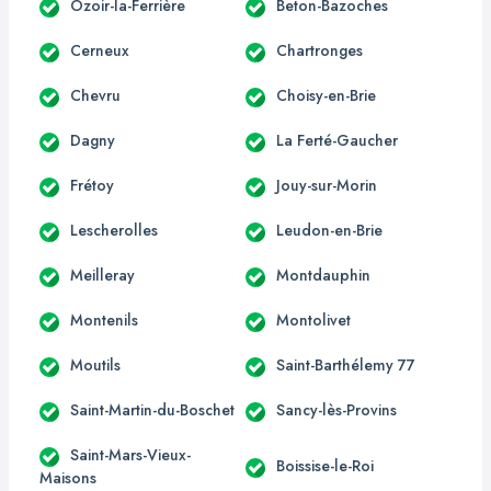
Ozoir-la-Ferrière
Beton-Bazoches
Cerneux
Chartronges
Chevru
Choisy-en-Brie
Dagny
La Ferté-Gaucher
Frétoy
Jouy-sur-Morin
Lescherolles
Leudon-en-Brie
Meilleray
Montdauphin
Montenils
Montolivet
Moutils
Saint-Barthélemy 77
Saint-Martin-du-Boschet
Sancy-lès-Provins
Saint-Mars-Vieux-
Boissise-le-Roi
Maisons