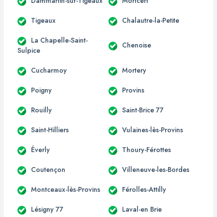
Dammartin-sur-Tigeaux
Mortcerf
Tigeaux
Chalautre-la-Petite
La Chapelle-Saint-
Chenoise
Sulpice
Cucharmoy
Mortery
Poigny
Provins
Rouilly
Saint-Brice 77
Saint-Hilliers
Vulaines-lès-Provins
Éverly
Thoury-Férottes
Coutençon
Villeneuve-les-Bordes
Montceaux-lès-Provins
Férolles-Attilly
Lésigny 77
Laval-en Brie