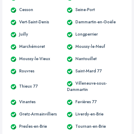
Cesson
Seine-Port
Vert-Saint-Denis
Dammartin-en-Goële
Juilly
Longperrier
Marchémoret
Moussy-le-Neuf
Moussy-le-Vieux
Nantouillet
Rouvres
Saint-Mard 77
Villeneuve-sous-
Thieux 77
Dammartin
Vinantes
Favières 77
Gretz-Armainvilliers
Liverdy-en-Brie
Presles-en-Brie
Tournan-en-Brie