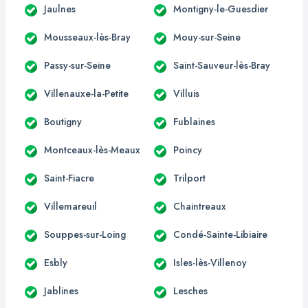
Jaulnes
Montigny-le-Guesdier
Mousseaux-lès-Bray
Mouy-sur-Seine
Passy-sur-Seine
Saint-Sauveur-lès-Bray
Villenauxe-la-Petite
Villuis
Boutigny
Fublaines
Montceaux-lès-Meaux
Poincy
Saint-Fiacre
Trilport
Villemareuil
Chaintreaux
Souppes-sur-Loing
Condé-Sainte-Libiaire
Esbly
Isles-lès-Villenoy
Jablines
Lesches