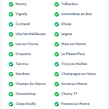
Montry
Trilbardou
Vignely
Armentières-en-Brie
Cocherel
Dhuisy
Isles-les-Meldeuses
Jaignes
Lizy-sur-Ourcq
Mary-sur-Marne
Ocquerre
Le Plessis-Placy
Tancrou
Trocy-en-Multien
Vendrest
Champagne-sur-Seine
Champs-Sur-Marne
Annet-sur-Marne
Charmentray
Charny 77
Claye-Souilly
Fresnes-sur-Marne