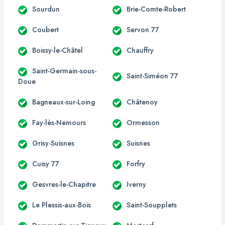
Sourdun
Brie-Comte-Robert
Coubert
Servon 77
Boissy-le-Châtel
Chauffry
Saint-Germain-sous-
Saint-Siméon 77
Doue
Bagneaux-sur-Loing
Châtenoy
Fay-lès-Nemours
Ormesson
Grisy-Suisnes
Suisnes
Cuisy 77
Forfry
Gesvres-le-Chapitre
Iverny
Le Plessis-aux-Bois
Saint-Soupplets