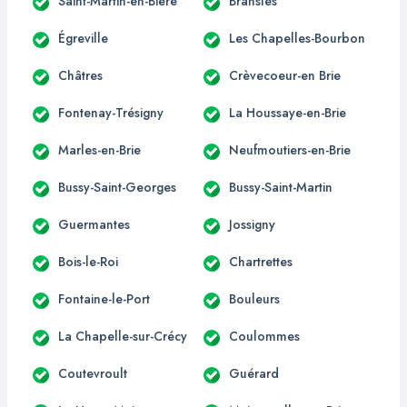
Saint-Martin-en-Bière
Bransles
Égreville
Les Chapelles-Bourbon
Châtres
Crèvecoeur-en Brie
Fontenay-Trésigny
La Houssaye-en-Brie
Marles-en-Brie
Neufmoutiers-en-Brie
Bussy-Saint-Georges
Bussy-Saint-Martin
Guermantes
Jossigny
Bois-le-Roi
Chartrettes
Fontaine-le-Port
Bouleurs
La Chapelle-sur-Crécy
Coulommes
Coutevroult
Guérard