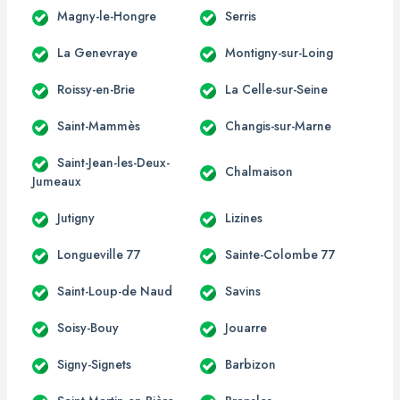
Magny-le-Hongre
Serris
La Genevraye
Montigny-sur-Loing
Roissy-en-Brie
La Celle-sur-Seine
Saint-Mammès
Changis-sur-Marne
Saint-Jean-les-Deux-
Chalmaison
Jumeaux
Jutigny
Lizines
Longueville 77
Sainte-Colombe 77
Saint-Loup-de Naud
Savins
Soisy-Bouy
Jouarre
Signy-Signets
Barbizon