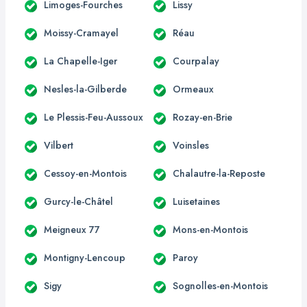
Limoges-Fourches
Lissy
Moissy-Cramayel
Réau
La Chapelle-Iger
Courpalay
Nesles-la-Gilberde
Ormeaux
Le Plessis-Feu-Aussoux
Rozay-en-Brie
Vilbert
Voinsles
Cessoy-en-Montois
Chalautre-la-Reposte
Gurcy-le-Châtel
Luisetaines
Meigneux 77
Mons-en-Montois
Montigny-Lencoup
Paroy
Sigy
Sognolles-en-Montois