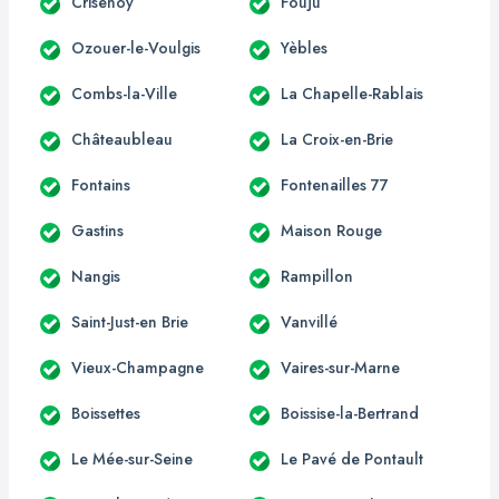
Crisenoy
Fouju
Ozouer-le-Voulgis
Yèbles
Combs-la-Ville
La Chapelle-Rablais
Châteaubleau
La Croix-en-Brie
Fontains
Fontenailles 77
Gastins
Maison Rouge
Nangis
Rampillon
Saint-Just-en Brie
Vanvillé
Vieux-Champagne
Vaires-sur-Marne
Boissettes
Boissise-la-Bertrand
Le Mée-sur-Seine
Le Pavé de Pontault