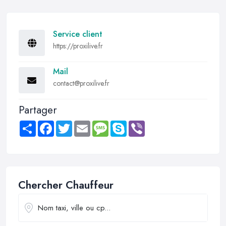
Service client
https://proxilive.fr
Mail
contact@proxilive.fr
Partager
Share
Facebook
Twitter
Email
Message
Skype
Viber
Chercher Chauffeur