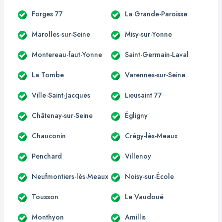
Forges 77
La Grande-Paroisse
Marolles-sur-Seine
Misy-sur-Yonne
Montereau-faut-Yonne
Saint-Germain-Laval
La Tombe
Varennes-sur-Seine
Ville-Saint-Jacques
Lieusaint 77
Châtenay-sur-Seine
Égligny
Chauconin
Crégy-lès-Meaux
Penchard
Villenoy
Neufmontiers-lès-Meaux
Noisy-sur-École
Tousson
Le Vaudoué
Monthyon
Amillis