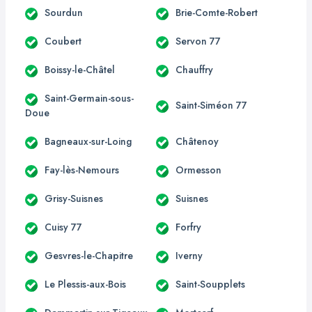
Sourdun
Brie-Comte-Robert
Coubert
Servon 77
Boissy-le-Châtel
Chauffry
Saint-Germain-sous-
Saint-Siméon 77
Doue
Bagneaux-sur-Loing
Châtenoy
Fay-lès-Nemours
Ormesson
Grisy-Suisnes
Suisnes
Cuisy 77
Forfry
Gesvres-le-Chapitre
Iverny
Le Plessis-aux-Bois
Saint-Soupplets