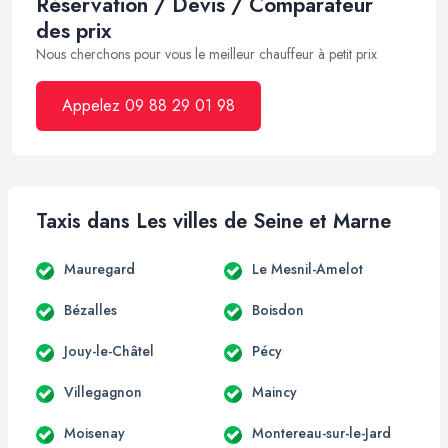
Réservation / Devis / Comparateur
des prix
Nous cherchons pour vous le meilleur chauffeur à petit prix
Appelez 09 88 29 01 98
Taxis dans Les villes de Seine et Marne
Mauregard
Le Mesnil-Amelot
Bézalles
Boisdon
Jouy-le-Châtel
Pécy
Villegagnon
Maincy
Moisenay
Montereau-sur-le-Jard