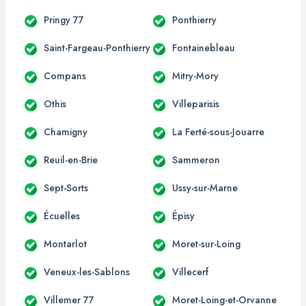
Pringy 77
Ponthierry
Saint-Fargeau-Ponthierry
Fontainebleau
Compans
Mitry-Mory
Othis
Villeparisis
Chamigny
La Ferté-sous-Jouarre
Reuil-en-Brie
Sammeron
Sept-Sorts
Ussy-sur-Marne
Écuelles
Épisy
Montarlot
Moret-sur-Loing
Veneux-les-Sablons
Villecerf
Villemer 77
Moret-Loing-et-Orvanne