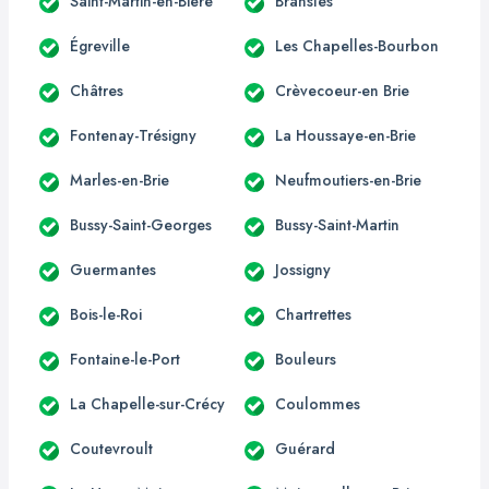
Saint-Martin-en-Bière
Bransles
Égreville
Les Chapelles-Bourbon
Châtres
Crèvecoeur-en Brie
Fontenay-Trésigny
La Houssaye-en-Brie
Marles-en-Brie
Neufmoutiers-en-Brie
Bussy-Saint-Georges
Bussy-Saint-Martin
Guermantes
Jossigny
Bois-le-Roi
Chartrettes
Fontaine-le-Port
Bouleurs
La Chapelle-sur-Crécy
Coulommes
Coutevroult
Guérard