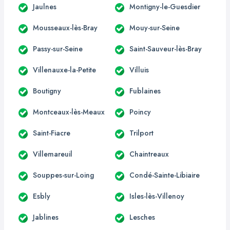
Jaulnes
Montigny-le-Guesdier
Mousseaux-lès-Bray
Mouy-sur-Seine
Passy-sur-Seine
Saint-Sauveur-lès-Bray
Villenauxe-la-Petite
Villuis
Boutigny
Fublaines
Montceaux-lès-Meaux
Poincy
Saint-Fiacre
Trilport
Villemareuil
Chaintreaux
Souppes-sur-Loing
Condé-Sainte-Libiaire
Esbly
Isles-lès-Villenoy
Jablines
Lesches