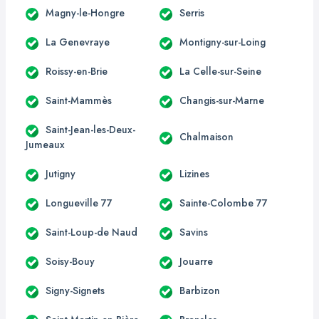
Magny-le-Hongre
Serris
La Genevraye
Montigny-sur-Loing
Roissy-en-Brie
La Celle-sur-Seine
Saint-Mammès
Changis-sur-Marne
Saint-Jean-les-Deux-
Chalmaison
Jumeaux
Jutigny
Lizines
Longueville 77
Sainte-Colombe 77
Saint-Loup-de Naud
Savins
Soisy-Bouy
Jouarre
Signy-Signets
Barbizon