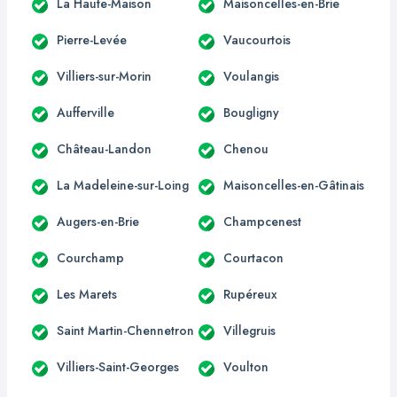
La Haute-Maison
Maisoncelles-en-Brie
Pierre-Levée
Vaucourtois
Villiers-sur-Morin
Voulangis
Aufferville
Bougligny
Château-Landon
Chenou
La Madeleine-sur-Loing
Maisoncelles-en-Gâtinais
Augers-en-Brie
Champcenest
Courchamp
Courtacon
Les Marets
Rupéreux
Saint Martin-Chennetron
Villegruis
Villiers-Saint-Georges
Voulton