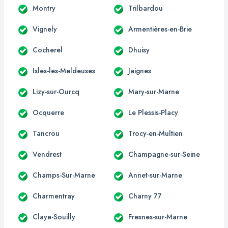
Montry
Trilbardou
Vignely
Armentières-en-Brie
Cocherel
Dhuisy
Isles-les-Meldeuses
Jaignes
Lizy-sur-Ourcq
Mary-sur-Marne
Ocquerre
Le Plessis-Placy
Tancrou
Trocy-en-Multien
Vendrest
Champagne-sur-Seine
Champs-Sur-Marne
Annet-sur-Marne
Charmentray
Charny 77
Claye-Souilly
Fresnes-sur-Marne