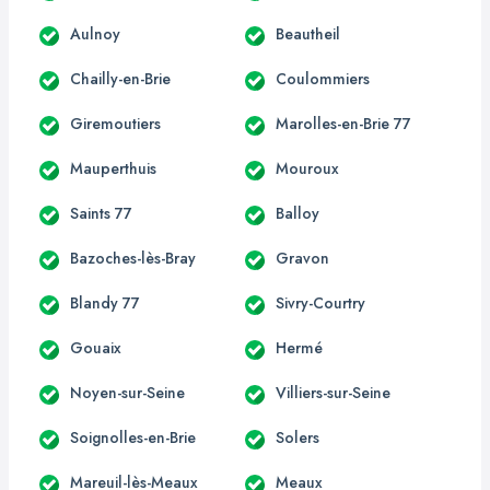
Aulnoy
Beautheil
Chailly-en-Brie
Coulommiers
Giremoutiers
Marolles-en-Brie 77
Mauperthuis
Mouroux
Saints 77
Balloy
Bazoches-lès-Bray
Gravon
Blandy 77
Sivry-Courtry
Gouaix
Hermé
Noyen-sur-Seine
Villiers-sur-Seine
Soignolles-en-Brie
Solers
Mareuil-lès-Meaux
Meaux