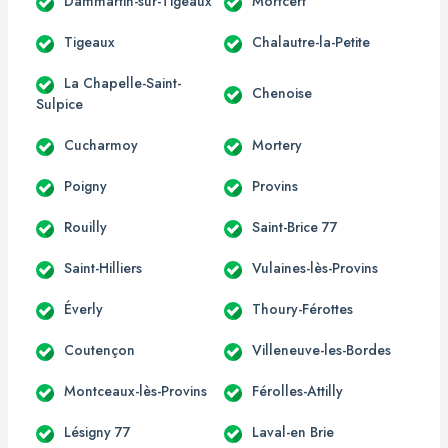
Dammartin-sur-Tigeaux
Mortcerf
Tigeaux
Chalautre-la-Petite
La Chapelle-Saint-
Chenoise
Sulpice
Cucharmoy
Mortery
Poigny
Provins
Rouilly
Saint-Brice 77
Saint-Hilliers
Vulaines-lès-Provins
Éverly
Thoury-Férottes
Coutençon
Villeneuve-les-Bordes
Montceaux-lès-Provins
Férolles-Attilly
Lésigny 77
Laval-en Brie