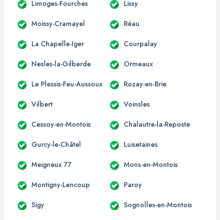
Limoges-Fourches
Lissy
Moissy-Cramayel
Réau
La Chapelle-Iger
Courpalay
Nesles-la-Gilberde
Ormeaux
Le Plessis-Feu-Aussoux
Rozay-en-Brie
Vilbert
Voinsles
Cessoy-en-Montois
Chalautre-la-Reposte
Gurcy-le-Châtel
Luisetaines
Meigneux 77
Mons-en-Montois
Montigny-Lencoup
Paroy
Sigy
Sognolles-en-Montois