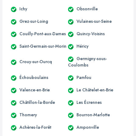
Ichy
Obsonville
Grez-sur-Loing
Vulaines-sur-Seine
Couilly-Pont-aux-Dames
Quincy-Voisins
Saint-Germain-sur-Morin
Héricy
Germigny-sous-
Crouy-sur-Ourcq
Coulombs
Échouboulains
Pamfou
Valence-en-Brie
Le Châtelet-en-Brie
Châtillon-la-Borde
Les Écrennes
Thomery
Bourron-Marlotte
Achères-la-Forêt
Amponville