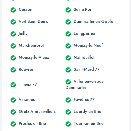
Cesson
Seine-Port
Vert-Saint-Denis
Dammartin-en-Goële
Juilly
Longperrier
Marchémoret
Moussy-le-Neuf
Moussy-le-Vieux
Nantouillet
Rouvres
Saint-Mard 77
Villeneuve-sous-
Thieux 77
Dammartin
Vinantes
Favières 77
Gretz-Armainvilliers
Liverdy-en-Brie
Presles-en-Brie
Tournan-en-Brie