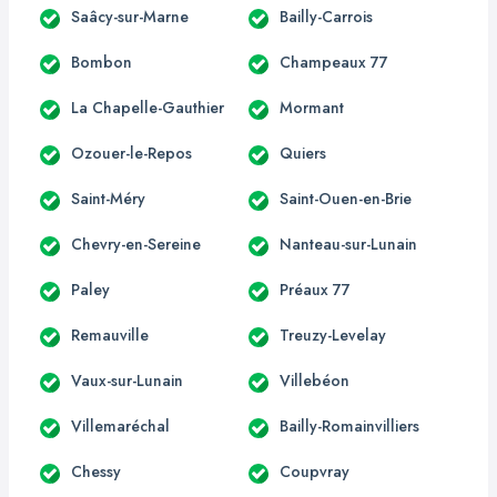
Saâcy-sur-Marne
Bailly-Carrois
Bombon
Champeaux 77
La Chapelle-Gauthier
Mormant
Ozouer-le-Repos
Quiers
Saint-Méry
Saint-Ouen-en-Brie
Chevry-en-Sereine
Nanteau-sur-Lunain
Paley
Préaux 77
Remauville
Treuzy-Levelay
Vaux-sur-Lunain
Villebéon
Villemaréchal
Bailly-Romainvilliers
Chessy
Coupvray