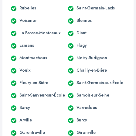
Rubelles
Saint-Germain-Laxis
Voisenon
Blennes
La Brosse-Montceaux
Diant
Esmans
Flagy
Montmachoux
Noisy-Rudignon
Voulx
Chailly-en-Bière
Fleury-en-Bière
Saint-Germain-sur-École
Saint-Sauveur-sur-École
Samois-sur-Seine
Barcy
Varreddes
Arville
Burcy
Garentreville
Gironville