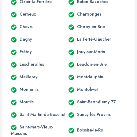
Ozoir-la-Ferrière
Beton-Bazoches
Cerneux
Chartronges
Chevru
Choisy-en-Brie
Dagny
La Ferté-Gaucher
Frétoy
Jouy-sur-Morin
Lescherolles
Leudon-en-Brie
Meilleray
Montdauphin
Montenils
Montolivet
Moutils
Saint-Barthélemy 77
Saint-Martin-du-Boschet
Sancy-lès-Provins
Saint-Mars-Vieux-
Boissise-le-Roi
Maisons