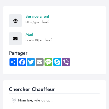
Service client
https://proxilive.fr
Mail
contact@proxilive.fr
Partager
Share
Facebook
Twitter
Email
Message
Skype
Viber
Chercher Chauffeur