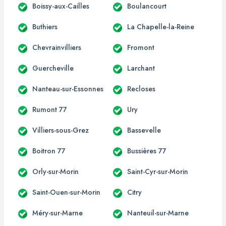
Boissy-aux-Cailles
Boulancourt
Buthiers
La Chapelle-la-Reine
Chevrainvilliers
Fromont
Guercheville
Larchant
Nanteau-sur-Essonnes
Recloses
Rumont 77
Ury
Villiers-sous-Grez
Bassevelle
Boitron 77
Bussières 77
Orly-sur-Morin
Saint-Cyr-sur-Morin
Saint-Ouen-sur-Morin
Citry
Méry-sur-Marne
Nanteuil-sur-Marne