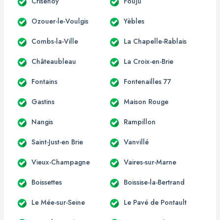
Crisenoy
Fouju
Ozouer-le-Voulgis
Yèbles
Combs-la-Ville
La Chapelle-Rablais
Châteaubleau
La Croix-en-Brie
Fontains
Fontenailles 77
Gastins
Maison Rouge
Nangis
Rampillon
Saint-Just-en Brie
Vanvillé
Vieux-Champagne
Vaires-sur-Marne
Boissettes
Boissise-la-Bertrand
Le Mée-sur-Seine
Le Pavé de Pontault