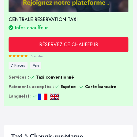
CENTRALE RESERVATION TAXI
Infos chauffeur
RÉSERVEZ CE CHAUFFEUR
5 étoiles
7 Places
Van
Services :
Taxi conventionné
Paiements acceptés :
Espèce
Carte bancaire
Langue(s) :
Taxi à Changis-sur-Marne