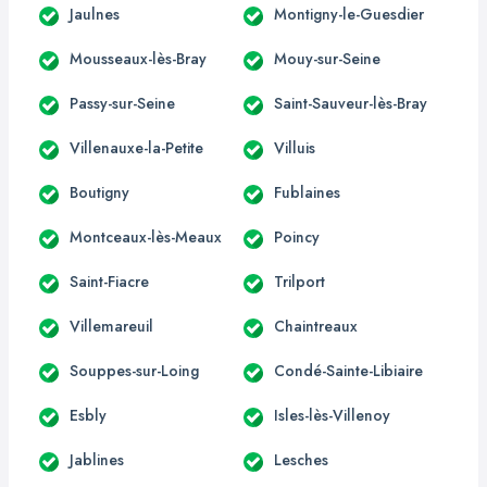
Jaulnes
Montigny-le-Guesdier
Mousseaux-lès-Bray
Mouy-sur-Seine
Passy-sur-Seine
Saint-Sauveur-lès-Bray
Villenauxe-la-Petite
Villuis
Boutigny
Fublaines
Montceaux-lès-Meaux
Poincy
Saint-Fiacre
Trilport
Villemareuil
Chaintreaux
Souppes-sur-Loing
Condé-Sainte-Libiaire
Esbly
Isles-lès-Villenoy
Jablines
Lesches