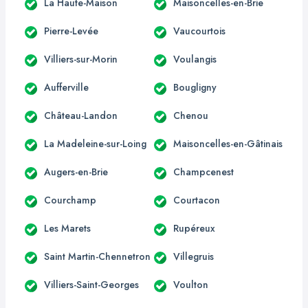
La Haute-Maison
Maisoncelles-en-Brie
Pierre-Levée
Vaucourtois
Villiers-sur-Morin
Voulangis
Aufferville
Bougligny
Château-Landon
Chenou
La Madeleine-sur-Loing
Maisoncelles-en-Gâtinais
Augers-en-Brie
Champcenest
Courchamp
Courtacon
Les Marets
Rupéreux
Saint Martin-Chennetron
Villegruis
Villiers-Saint-Georges
Voulton