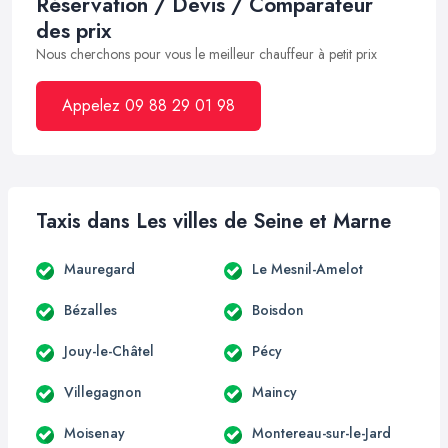
Réservation / Devis / Comparateur
des prix
Nous cherchons pour vous le meilleur chauffeur à petit prix
Appelez 09 88 29 01 98
Taxis dans Les villes de Seine et Marne
Mauregard
Le Mesnil-Amelot
Bézalles
Boisdon
Jouy-le-Châtel
Pécy
Villegagnon
Maincy
Moisenay
Montereau-sur-le-Jard