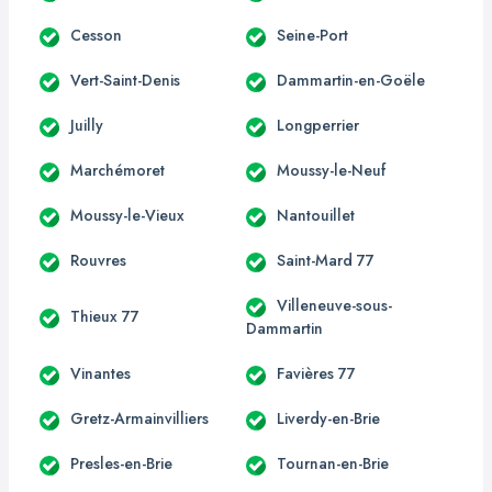
Cesson
Seine-Port
Vert-Saint-Denis
Dammartin-en-Goële
Juilly
Longperrier
Marchémoret
Moussy-le-Neuf
Moussy-le-Vieux
Nantouillet
Rouvres
Saint-Mard 77
Villeneuve-sous-
Thieux 77
Dammartin
Vinantes
Favières 77
Gretz-Armainvilliers
Liverdy-en-Brie
Presles-en-Brie
Tournan-en-Brie