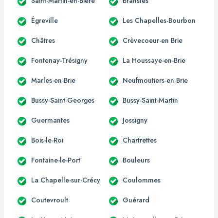
Saint-Martin-en-Bière
Bransles
Égreville
Les Chapelles-Bourbon
Châtres
Crèvecoeur-en Brie
Fontenay-Trésigny
La Houssaye-en-Brie
Marles-en-Brie
Neufmoutiers-en-Brie
Bussy-Saint-Georges
Bussy-Saint-Martin
Guermantes
Jossigny
Bois-le-Roi
Chartrettes
Fontaine-le-Port
Bouleurs
La Chapelle-sur-Crécy
Coulommes
Coutevroult
Guérard