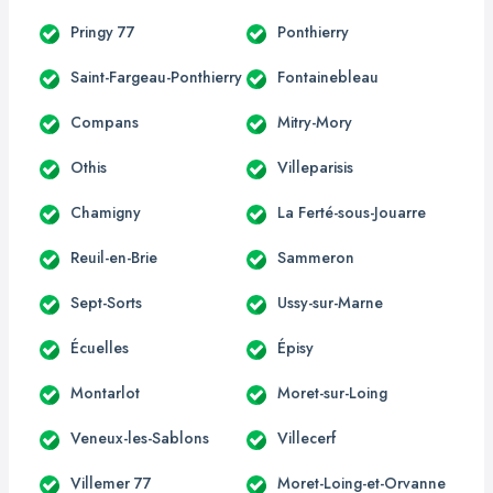
Pringy 77
Ponthierry
Saint-Fargeau-Ponthierry
Fontainebleau
Compans
Mitry-Mory
Othis
Villeparisis
Chamigny
La Ferté-sous-Jouarre
Reuil-en-Brie
Sammeron
Sept-Sorts
Ussy-sur-Marne
Écuelles
Épisy
Montarlot
Moret-sur-Loing
Veneux-les-Sablons
Villecerf
Villemer 77
Moret-Loing-et-Orvanne