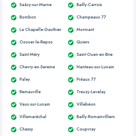
Saâcy-sur-Marne
Bailly-Carrois
Bombon
Champeaux 77
La Chapelle-Gauthier
Mormant
Ozouer-le-Repos
Quiers
Saint-Méry
Saint-Ouen-en-Brie
Chevry-en-Sereine
Nanteau-sur-Lunain
Paley
Préaux 77
Remauville
Treuzy-Levelay
Vaux-sur-Lunain
Villebéon
Villemaréchal
Bailly-Romainvilliers
Chessy
Coupvray