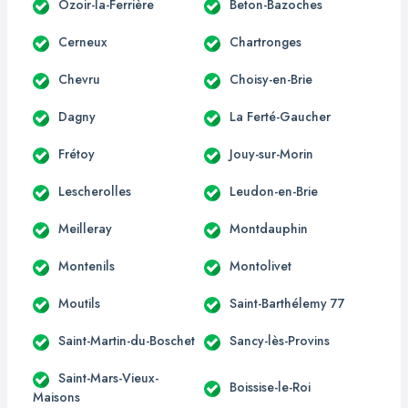
Ozoir-la-Ferrière
Beton-Bazoches
Cerneux
Chartronges
Chevru
Choisy-en-Brie
Dagny
La Ferté-Gaucher
Frétoy
Jouy-sur-Morin
Lescherolles
Leudon-en-Brie
Meilleray
Montdauphin
Montenils
Montolivet
Moutils
Saint-Barthélemy 77
Saint-Martin-du-Boschet
Sancy-lès-Provins
Saint-Mars-Vieux-
Boissise-le-Roi
Maisons