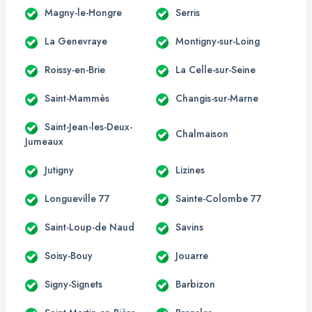
Magny-le-Hongre
Serris
La Genevraye
Montigny-sur-Loing
Roissy-en-Brie
La Celle-sur-Seine
Saint-Mammès
Changis-sur-Marne
Saint-Jean-les-Deux-
Chalmaison
Jumeaux
Jutigny
Lizines
Longueville 77
Sainte-Colombe 77
Saint-Loup-de Naud
Savins
Soisy-Bouy
Jouarre
Signy-Signets
Barbizon