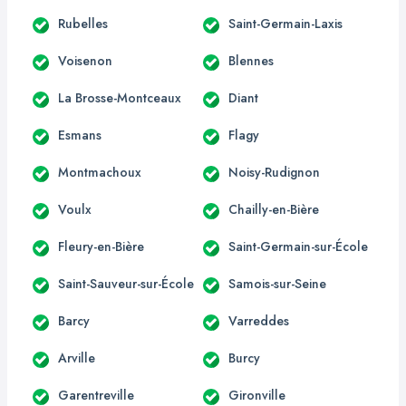
Rubelles
Saint-Germain-Laxis
Voisenon
Blennes
La Brosse-Montceaux
Diant
Esmans
Flagy
Montmachoux
Noisy-Rudignon
Voulx
Chailly-en-Bière
Fleury-en-Bière
Saint-Germain-sur-École
Saint-Sauveur-sur-École
Samois-sur-Seine
Barcy
Varreddes
Arville
Burcy
Garentreville
Gironville