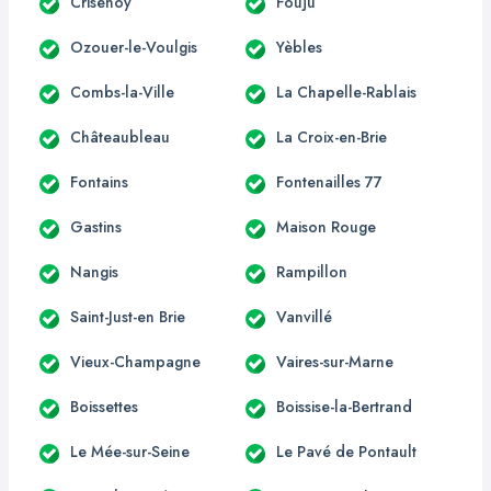
Crisenoy
Fouju
Ozouer-le-Voulgis
Yèbles
Combs-la-Ville
La Chapelle-Rablais
Châteaubleau
La Croix-en-Brie
Fontains
Fontenailles 77
Gastins
Maison Rouge
Nangis
Rampillon
Saint-Just-en Brie
Vanvillé
Vieux-Champagne
Vaires-sur-Marne
Boissettes
Boissise-la-Bertrand
Le Mée-sur-Seine
Le Pavé de Pontault