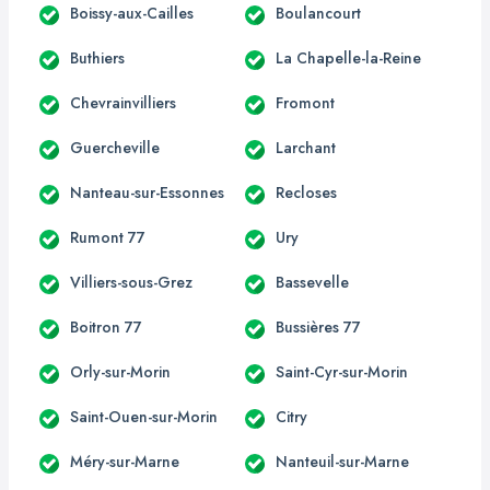
Boissy-aux-Cailles
Boulancourt
Buthiers
La Chapelle-la-Reine
Chevrainvilliers
Fromont
Guercheville
Larchant
Nanteau-sur-Essonnes
Recloses
Rumont 77
Ury
Villiers-sous-Grez
Bassevelle
Boitron 77
Bussières 77
Orly-sur-Morin
Saint-Cyr-sur-Morin
Saint-Ouen-sur-Morin
Citry
Méry-sur-Marne
Nanteuil-sur-Marne