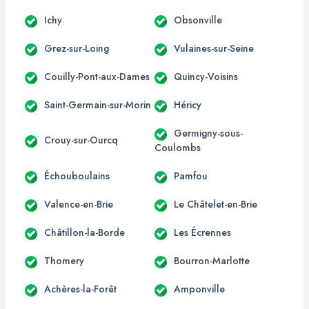
Ichy
Obsonville
Grez-sur-Loing
Vulaines-sur-Seine
Couilly-Pont-aux-Dames
Quincy-Voisins
Saint-Germain-sur-Morin
Héricy
Germigny-sous-
Crouy-sur-Ourcq
Coulombs
Échouboulains
Pamfou
Valence-en-Brie
Le Châtelet-en-Brie
Châtillon-la-Borde
Les Écrennes
Thomery
Bourron-Marlotte
Achères-la-Forêt
Amponville