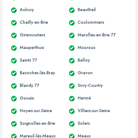
Aulnoy
Beautheil
Chailly-en-Brie
Coulommiers
Giremoutiers
Marolles-en-Brie 77
Mauperthuis
Mouroux
Saints 77
Balloy
Bazoches-lès-Bray
Gravon
Blandy 77
Sivry-Courtry
Gouaix
Hermé
Noyen-sur-Seine
Villiers-sur-Seine
Soignolles-en-Brie
Solers
Mareuil-lès-Meaux
Meaux