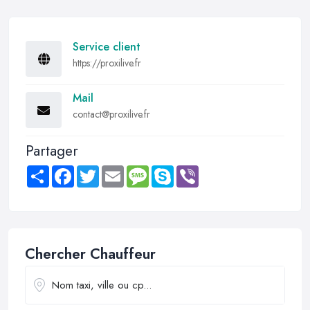
Service client
https://proxilive.fr
Mail
contact@proxilive.fr
Partager
Share
Facebook
Twitter
Email
Message
Skype
Viber
Chercher Chauffeur