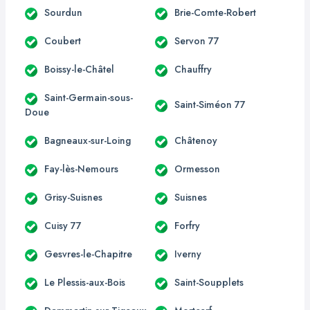
Sourdun
Brie-Comte-Robert
Coubert
Servon 77
Boissy-le-Châtel
Chauffry
Saint-Germain-sous-
Saint-Siméon 77
Doue
Bagneaux-sur-Loing
Châtenoy
Fay-lès-Nemours
Ormesson
Grisy-Suisnes
Suisnes
Cuisy 77
Forfry
Gesvres-le-Chapitre
Iverny
Le Plessis-aux-Bois
Saint-Soupplets