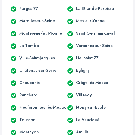
Forges 77
La Grande-Paroisse
Marolles-sur-Seine
Misy-sur-Yonne
Montereau-faut-Yonne
Saint-Germain-Laval
La Tombe
Varennes-sur-Seine
Ville-Saint-Jacques
Lieusaint 77
Châtenay-sur-Seine
Égligny
Chauconin
Crégy-lès-Meaux
Penchard
Villenoy
Neufmontiers-lès-Meaux
Noisy-sur-École
Tousson
Le Vaudoué
Monthyon
Amillis