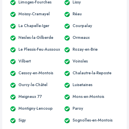
Limoges-Fourches
Lissy
Moissy-Cramayel
Réau
La Chapelle-Iger
Courpalay
Nesles-la-Gilberde
Ormeaux
Le Plessis-Feu-Aussoux
Rozay-en-Brie
Vilbert
Voinsles
Cessoy-en-Montois
Chalautre-la-Reposte
Gurcy-le-Châtel
Luisetaines
Meigneux 77
Mons-en-Montois
Montigny-Lencoup
Paroy
Sigy
Sognolles-en-Montois