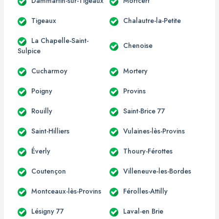
Dammartin-sur-Tigeaux
Mortcerf
Tigeaux
Chalautre-la-Petite
La Chapelle-Saint-
Chenoise
Sulpice
Cucharmoy
Mortery
Poigny
Provins
Rouilly
Saint-Brice 77
Saint-Hilliers
Vulaines-lès-Provins
Éverly
Thoury-Férottes
Coutençon
Villeneuve-les-Bordes
Montceaux-lès-Provins
Férolles-Attilly
Lésigny 77
Laval-en Brie