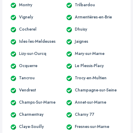
Montry
Trilbardou
Vignely
Armentières-en-Brie
Cocherel
Dhuisy
Isles-les-Meldeuses
Jaignes
Lizy-sur-Ourcq
Mary-sur-Marne
Ocquerre
Le Plessis-Placy
Tancrou
Trocy-en-Multien
Vendrest
Champagne-sur-Seine
Champs-Sur-Marne
Annet-sur-Marne
Charmentray
Charny 77
Claye-Souilly
Fresnes-sur-Marne