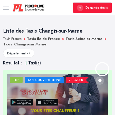
Demande devis
Liste des Taxis Changis-sur-Marne
Taxis France
>
Taxis Ile de France
>
Taxis Seine et Marne
>
Taxis Changis-sur-Marne
Département 77
Résultat :
Taxi(s)
1
TOP
TAXI CONVENTIONNÉ
7 PLACES