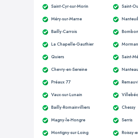
Saint-Cyr-sur-Morin
Saint-O
Méry-sur-Marne
Nanteui
Bailly-Carrois
Bombo
La Chapelle-Gauthier
Morman
Quiers
Saint-M
Chevry-en-Sereine
Nanteau
Préaux 77
Remauvi
Vaux-sur-Lunain
Villebé
Bailly-Romainvilliers
Chessy
Magny-le-Hongre
Serris
Montigny-sur-Loing
Roissy-e