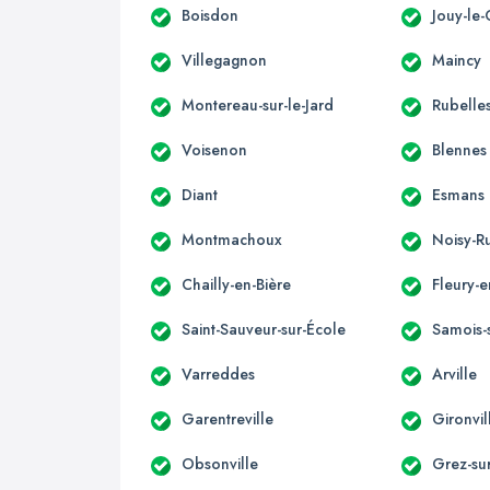
Boisdon
Jouy-le-
Villegagnon
Maincy
Montereau-sur-le-Jard
Rubelle
Voisenon
Blennes
Diant
Esmans
Montmachoux
Noisy-R
Chailly-en-Bière
Fleury-e
Saint-Sauveur-sur-École
Samois-
Varreddes
Arville
Garentreville
Gironvil
Obsonville
Grez-su