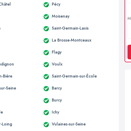
Châtel
Pécy
Moisenay
Me
s
Saint-Germain-Laxis
La Brosse-Montceaux
Flagy
udignon
Voulx
n-Bière
Saint-Germain-sur-École
sur-Seine
Barcy
Burcy
le
Ichy
r-Loing
Vulaines-sur-Seine