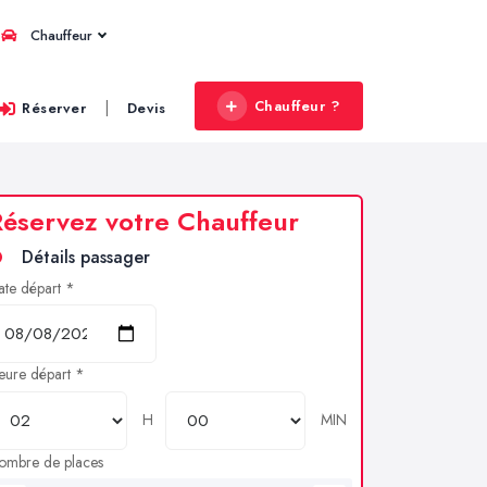
Chauffeur
Chauffeur ?
|
Réserver
Devis
éservez votre Chauffeur
Détails passager
ate départ *
eure départ *
H
MIN
ombre de places