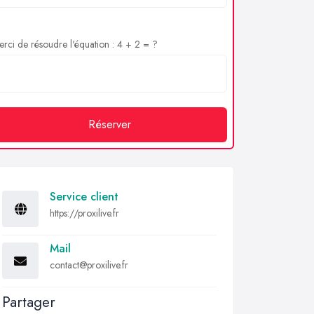
rci de résoudre l'équation : 4 + 2 = ?
Réserver
Service client
https://proxilive.fr
Mail
contact@proxilive.fr
Partager