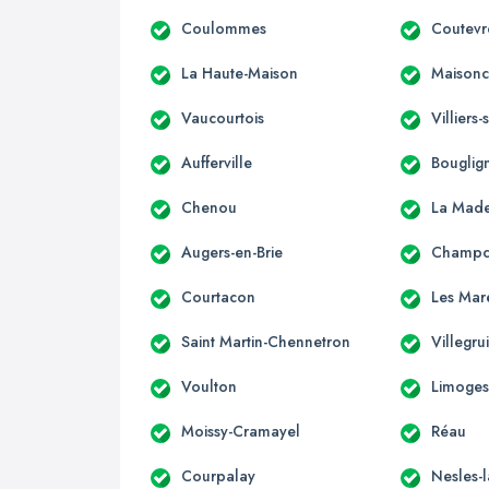
Coulommes
Coutevr
La Haute-Maison
Maisonce
Vaucourtois
Villiers
Aufferville
Bouglig
Chenou
La Made
Augers-en-Brie
Champc
Courtacon
Les Mar
Saint Martin-Chennetron
Villegru
Voulton
Limoges
Moissy-Cramayel
Réau
Courpalay
Nesles-