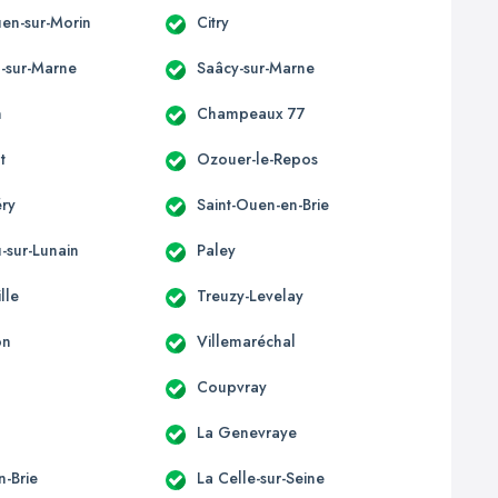
uen-sur-Morin
Citry
l-sur-Marne
Saâcy-sur-Marne
n
Champeaux 77
t
Ozouer-le-Repos
éry
Saint-Ouen-en-Brie
-sur-Lunain
Paley
lle
Treuzy-Levelay
on
Villemaréchal
Coupvray
La Genevraye
n-Brie
La Celle-sur-Seine