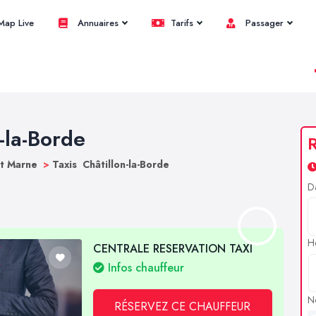
ap Live
Annuaires
Tarifs
Passager
n-la-Borde
R
et Marne
>
Taxis Châtillon-la-Borde
D
H
CENTRALE RESERVATION TAXI
Infos chauffeur
N
RÉSERVEZ CE CHAUFFEUR