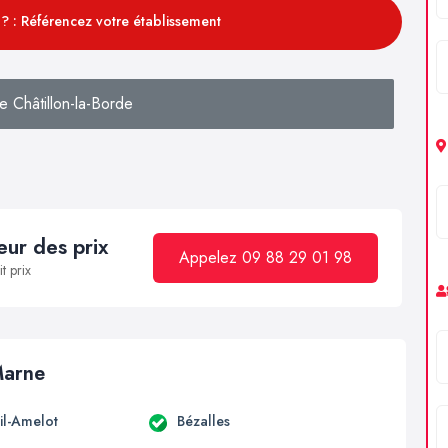
? : Référencez votre établissement
 Châtillon-la-Borde
ur des prix
Appelez 09 88 29 01 98
t prix
Marne
il-Amelot
Bézalles