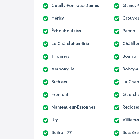
Couilly-Pont-aux-Dames
Quincy-
Héricy
Crouy-s
Échouboulains
Pamfou
Le Châtelet-en-Brie
Châtillo
Thomery
Bourron
Amponville
Boissy-a
Buthiers
La Chap
Fromont
Guerche
Nanteau-sur-Essonnes
Reclose
Ury
Villiers
Boitron 77
Bussière