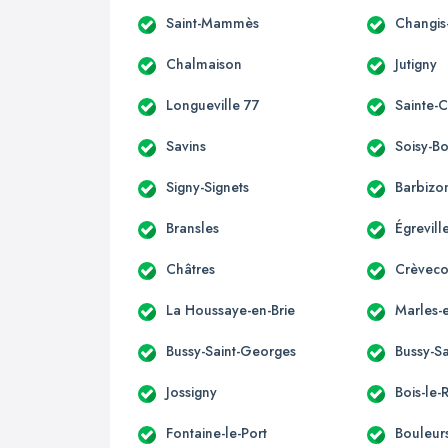
Saint-Mammès
Changis
Chalmaison
Jutigny
Longueville 77
Sainte-
Savins
Soisy-B
Signy-Signets
Barbizo
Bransles
Égrevill
Châtres
Crèveco
La Houssaye-en-Brie
Marles-e
Bussy-Saint-Georges
Bussy-Sa
Jossigny
Bois-le-
Fontaine-le-Port
Bouleur