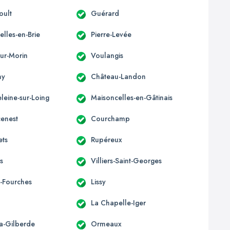
oult
Guérard
lles-en-Brie
Pierre-Levée
-sur-Morin
Voulangis
ny
Château-Landon
leine-sur-Loing
Maisoncelles-en-Gâtinais
enest
Courchamp
ets
Rupéreux
is
Villiers-Saint-Georges
-Fourches
Lissy
La Chapelle-Iger
la-Gilberde
Ormeaux