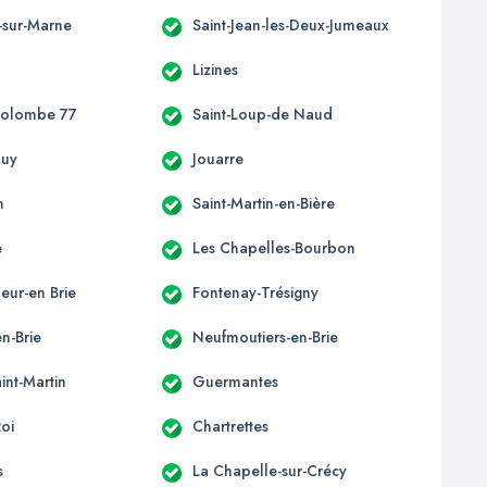
-sur-Marne
Saint-Jean-les-Deux-Jumeaux
Lizines
Colombe 77
Saint-Loup-de Naud
ouy
Jouarre
n
Saint-Martin-en-Bière
e
Les Chapelles-Bourbon
eur-en Brie
Fontenay-Trésigny
n-Brie
Neufmoutiers-en-Brie
int-Martin
Guermantes
Roi
Chartrettes
s
La Chapelle-sur-Crécy