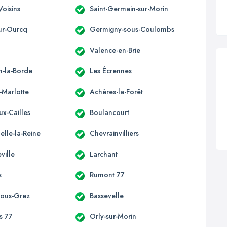
Voisins
Saint-Germain-sur-Morin
ur-Ourcq
Germigny-sous-Coulombs
Valence-en-Brie
n-la-Borde
Les Écrennes
-Marlotte
Achères-la-Forêt
ux-Cailles
Boulancourt
elle-la-Reine
Chevrainvilliers
ville
Larchant
s
Rumont 77
-sous-Grez
Bassevelle
s 77
Orly-sur-Morin