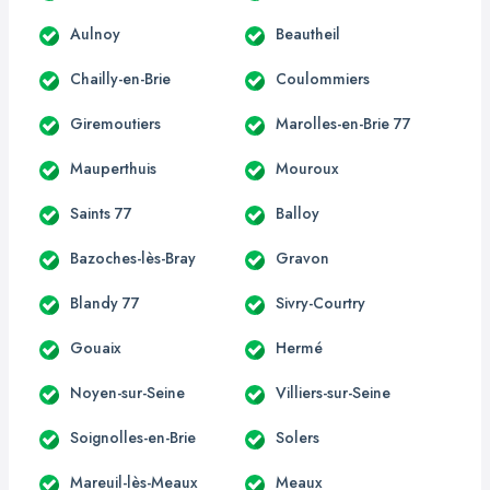
Aulnoy
Beautheil
Chailly-en-Brie
Coulommiers
Giremoutiers
Marolles-en-Brie 77
Mauperthuis
Mouroux
Saints 77
Balloy
Bazoches-lès-Bray
Gravon
Blandy 77
Sivry-Courtry
Gouaix
Hermé
Noyen-sur-Seine
Villiers-sur-Seine
Soignolles-en-Brie
Solers
Mareuil-lès-Meaux
Meaux