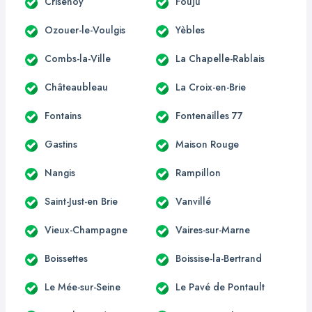
Crisenoy
Fouju
Ozouer-le-Voulgis
Yèbles
Combs-la-Ville
La Chapelle-Rablais
Châteaubleau
La Croix-en-Brie
Fontains
Fontenailles 77
Gastins
Maison Rouge
Nangis
Rampillon
Saint-Just-en Brie
Vanvillé
Vieux-Champagne
Vaires-sur-Marne
Boissettes
Boissise-la-Bertrand
Le Mée-sur-Seine
Le Pavé de Pontault