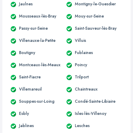
Jaulnes
Montigny-le-Guesdier
Mousseaux-lès-Bray
Mouy-sur-Seine
Passy-sur-Seine
Saint-Sauveur-lès-Bray
Villenauxe-la-Petite
Villuis
Boutigny
Fublaines
Montceaux-lès-Meaux
Poincy
Saint-Fiacre
Trilport
Villemareuil
Chaintreaux
Souppes-sur-Loing
Condé-Sainte-Libiaire
Esbly
Isles-lès-Villenoy
Jablines
Lesches