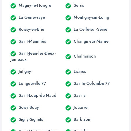
Magny-le-Hongre
Serris
La Genevraye
Montigny-sur-Loing
Roissy-en-Brie
La Celle-sur-Seine
Saint-Mammès
Changis-sur-Marne
Saint-Jean-les-Deux-
Chalmaison
Jumeaux
Jutigny
Lizines
Longueville 77
Sainte-Colombe 77
Saint-Loup-de Naud
Savins
Soisy-Bouy
Jouarre
Signy-Signets
Barbizon