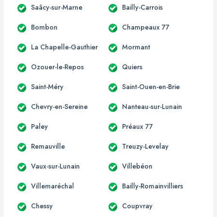
Saâcy-sur-Marne
Bailly-Carrois
Bombon
Champeaux 77
La Chapelle-Gauthier
Mormant
Ozouer-le-Repos
Quiers
Saint-Méry
Saint-Ouen-en-Brie
Chevry-en-Sereine
Nanteau-sur-Lunain
Paley
Préaux 77
Remauville
Treuzy-Levelay
Vaux-sur-Lunain
Villebéon
Villemaréchal
Bailly-Romainvilliers
Chessy
Coupvray