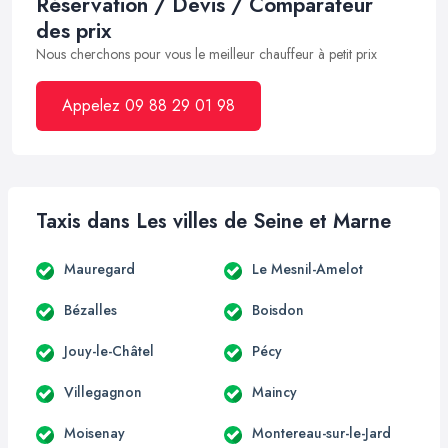
Réservation / Devis / Comparateur
des prix
Nous cherchons pour vous le meilleur chauffeur à petit prix
Appelez 09 88 29 01 98
Taxis dans Les villes de Seine et Marne
Mauregard
Le Mesnil-Amelot
Bézalles
Boisdon
Jouy-le-Châtel
Pécy
Villegagnon
Maincy
Moisenay
Montereau-sur-le-Jard