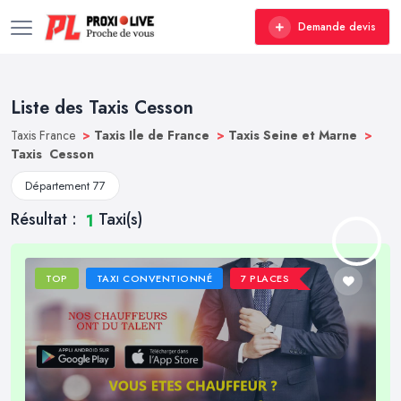
Demande devis
Liste des Taxis Cesson
Taxis France
>
Taxis Ile de France
>
Taxis Seine et Marne
>
Taxis Cesson
Département 77
Résultat :
Taxi(s)
1
TOP
TAXI CONVENTIONNÉ
7 PLACES