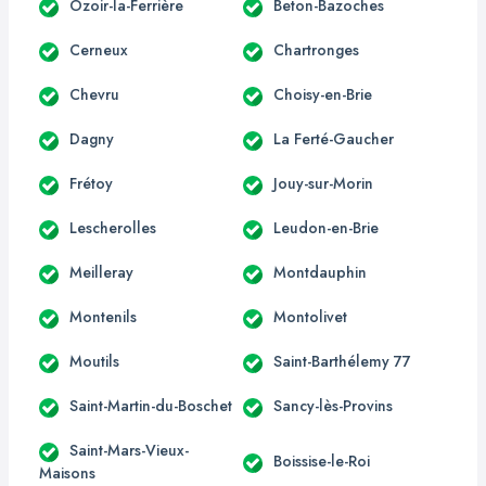
Ozoir-la-Ferrière
Beton-Bazoches
Cerneux
Chartronges
Chevru
Choisy-en-Brie
Dagny
La Ferté-Gaucher
Frétoy
Jouy-sur-Morin
Lescherolles
Leudon-en-Brie
Meilleray
Montdauphin
Montenils
Montolivet
Moutils
Saint-Barthélemy 77
Saint-Martin-du-Boschet
Sancy-lès-Provins
Saint-Mars-Vieux-
Boissise-le-Roi
Maisons