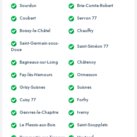
Sourdun
Brie-Comte-Robert
Coubert
Servon 77
Boissy-le-Châtel
Chauffry
Saint-Germain-sous-
Saint-Siméon 77
Doue
Bagneaux-sur-Loing
Châtenoy
Fay-lès-Nemours
Ormesson
Grisy-Suisnes
Suisnes
Cuisy 77
Forfry
Gesvres-le-Chapitre
Iverny
Le Plessis-aux-Bois
Saint-Soupplets