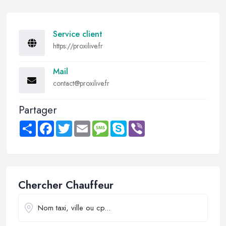
Service client
https://proxilive.fr
Mail
contact@proxilive.fr
Partager
Share
Facebook
Twitter
Email
Message
Skype
Viber
Chercher Chauffeur