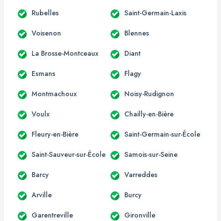
Rubelles
Saint-Germain-Laxis
Voisenon
Blennes
La Brosse-Montceaux
Diant
Esmans
Flagy
Montmachoux
Noisy-Rudignon
Voulx
Chailly-en-Bière
Fleury-en-Bière
Saint-Germain-sur-École
Saint-Sauveur-sur-École
Samois-sur-Seine
Barcy
Varreddes
Arville
Burcy
Garentreville
Gironville