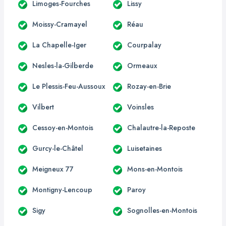
Limoges-Fourches
Lissy
Moissy-Cramayel
Réau
La Chapelle-Iger
Courpalay
Nesles-la-Gilberde
Ormeaux
Le Plessis-Feu-Aussoux
Rozay-en-Brie
Vilbert
Voinsles
Cessoy-en-Montois
Chalautre-la-Reposte
Gurcy-le-Châtel
Luisetaines
Meigneux 77
Mons-en-Montois
Montigny-Lencoup
Paroy
Sigy
Sognolles-en-Montois