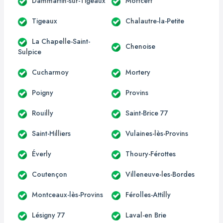
Dammartin-sur-Tigeaux
Mortcerf
Tigeaux
Chalautre-la-Petite
La Chapelle-Saint-
Chenoise
Sulpice
Cucharmoy
Mortery
Poigny
Provins
Rouilly
Saint-Brice 77
Saint-Hilliers
Vulaines-lès-Provins
Éverly
Thoury-Férottes
Coutençon
Villeneuve-les-Bordes
Montceaux-lès-Provins
Férolles-Attilly
Lésigny 77
Laval-en Brie