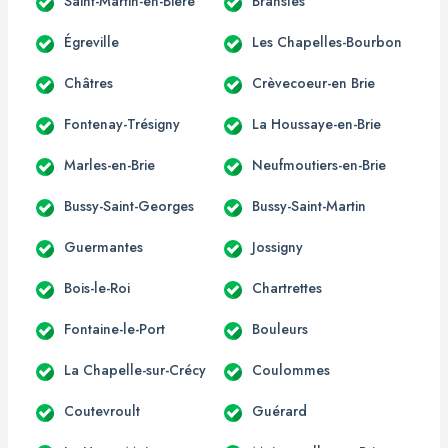
Saint-Martin-en-Bière
Bransles
Égreville
Les Chapelles-Bourbon
Châtres
Crèvecoeur-en Brie
Fontenay-Trésigny
La Houssaye-en-Brie
Marles-en-Brie
Neufmoutiers-en-Brie
Bussy-Saint-Georges
Bussy-Saint-Martin
Guermantes
Jossigny
Bois-le-Roi
Chartrettes
Fontaine-le-Port
Bouleurs
La Chapelle-sur-Crécy
Coulommes
Coutevroult
Guérard