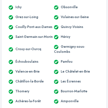
Ichy
Obsonville
Grez-sur-Loing
Vulaines-sur-Seine
Couilly-Pont-aux-Dames
Quincy-Voisins
Saint-Germain-sur-Morin
Héricy
Germigny-sous-
Crouy-sur-Ourcq
Coulombs
Échouboulains
Pamfou
Valence-en-Brie
Le Châtelet-en-Brie
Châtillon-la-Borde
Les Écrennes
Thomery
Bourron-Marlotte
Achères-la-Forêt
Amponville