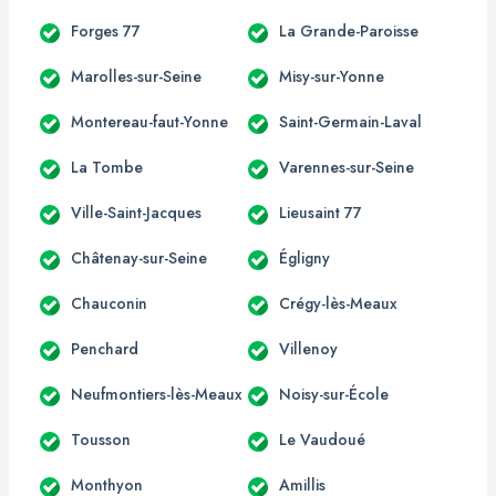
Forges 77
La Grande-Paroisse
Marolles-sur-Seine
Misy-sur-Yonne
Montereau-faut-Yonne
Saint-Germain-Laval
La Tombe
Varennes-sur-Seine
Ville-Saint-Jacques
Lieusaint 77
Châtenay-sur-Seine
Égligny
Chauconin
Crégy-lès-Meaux
Penchard
Villenoy
Neufmontiers-lès-Meaux
Noisy-sur-École
Tousson
Le Vaudoué
Monthyon
Amillis