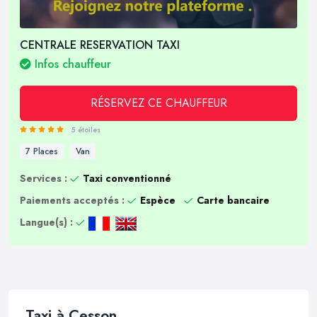
CENTRALE RESERVATION TAXI
Infos chauffeur
RÉSERVEZ CE CHAUFFEUR
5 étoiles
7 Places
Van
Services :
Taxi conventionné
Paiements acceptés :
Espèce
Carte bancaire
Langue(s) :
Taxi à Cesson