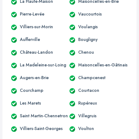
La Haute-Maison
Maisoncelles-en-Brie
Pierre-Levée
Vaucourtois
Villiers-sur-Morin
Voulangis
Aufferville
Bougligny
Château-Landon
Chenou
La Madeleine-sur-Loing
Maisoncelles-en-Gâtinais
Augers-en-Brie
Champcenest
Courchamp
Courtacon
Les Marets
Rupéreux
Saint Martin-Chennetron
Villegruis
Villiers-Saint-Georges
Voulton