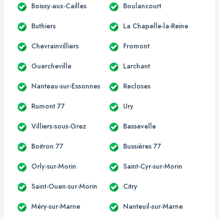
Boissy-aux-Cailles
Boulancourt
Buthiers
La Chapelle-la-Reine
Chevrainvilliers
Fromont
Guercheville
Larchant
Nanteau-sur-Essonnes
Recloses
Rumont 77
Ury
Villiers-sous-Grez
Bassevelle
Boitron 77
Bussières 77
Orly-sur-Morin
Saint-Cyr-sur-Morin
Saint-Ouen-sur-Morin
Citry
Méry-sur-Marne
Nanteuil-sur-Marne