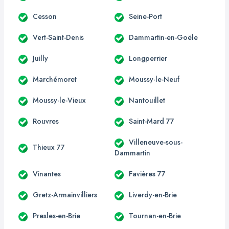
Cesson
Seine-Port
Vert-Saint-Denis
Dammartin-en-Goële
Juilly
Longperrier
Marchémoret
Moussy-le-Neuf
Moussy-le-Vieux
Nantouillet
Rouvres
Saint-Mard 77
Villeneuve-sous-
Thieux 77
Dammartin
Vinantes
Favières 77
Gretz-Armainvilliers
Liverdy-en-Brie
Presles-en-Brie
Tournan-en-Brie