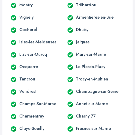
Montry
Trilbardou
Vignely
Armentières-en-Brie
Cocherel
Dhuisy
Isles-les-Meldeuses
Jaignes
Lizy-sur-Ourcq
Mary-sur-Marne
Ocquerre
Le Plessis-Placy
Tancrou
Trocy-en-Multien
Vendrest
Champagne-sur-Seine
Champs-Sur-Marne
Annet-sur-Marne
Charmentray
Charny 77
Claye-Souilly
Fresnes-sur-Marne