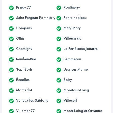
Pringy 77
Ponthierry
Saint-Fargeau-Ponthierry
Fontainebleau
Compans
Mitry-Mory
Othis
Villeparisis
Chamigny
La Ferté-sous-Jouarre
Reuil-en-Brie
Sammeron
Sept-Sorts
Ussy-sur-Marne
Écuelles
Épisy
Montarlot
Moret-sur-Loing
Veneux-les-Sablons
Villecerf
Villemer 77
Moret-Loing-et-Orvanne