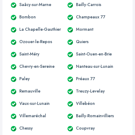
Saâcy-sur-Marne
Bailly-Carrois
Bombon
Champeaux 77
La Chapelle-Gauthier
Mormant
Ozouer-le-Repos
Quiers
Saint-Méry
Saint-Ouen-en-Brie
Chevry-en-Sereine
Nanteau-sur-Lunain
Paley
Préaux 77
Remauville
Treuzy-Levelay
Vaux-sur-Lunain
Villebéon
Villemaréchal
Bailly-Romainvilliers
Chessy
Coupvray