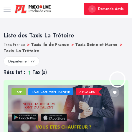
Demande devis
Liste des Taxis La Trétoire
Taxis France
>
Taxis Ile de France
>
Taxis Seine et Marne
>
Taxis La Trétoire
Département 77
Résultat :
Taxi(s)
1
TOP
TAXI CONVENTIONNÉ
7 PLACES