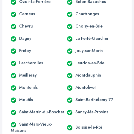
Ozoir-la-Ferrière
Beton-Bazoches
Cerneux
Chartronges
Chevru
Choisy-en-Brie
Dagny
La Ferté-Gaucher
Frétoy
Jouy-sur-Morin
Lescherolles
Leudon-en-Brie
Meilleray
Montdauphin
Montenils
Montolivet
Moutils
Saint-Barthélemy 77
Saint-Martin-du-Boschet
Sancy-lès-Provins
Saint-Mars-Vieux-
Boissise-le-Roi
Maisons