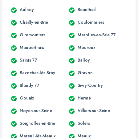
Aulnoy
Beautheil
Chailly-en-Brie
Coulommiers
Giremoutiers
Marolles-en-Brie 77
Mauperthuis
Mouroux
Saints 77
Balloy
Bazoches-lès-Bray
Gravon
Blandy 77
Sivry-Courtry
Gouaix
Hermé
Noyen-sur-Seine
Villiers-sur-Seine
Soignolles-en-Brie
Solers
Mareuil-lès-Meaux
Meaux