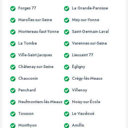
Forges 77
La Grande-Paroisse
Marolles-sur-Seine
Misy-sur-Yonne
Montereau-faut-Yonne
Saint-Germain-Laval
La Tombe
Varennes-sur-Seine
Ville-Saint-Jacques
Lieusaint 77
Châtenay-sur-Seine
Égligny
Chauconin
Crégy-lès-Meaux
Penchard
Villenoy
Neufmontiers-lès-Meaux
Noisy-sur-École
Tousson
Le Vaudoué
Monthyon
Amillis