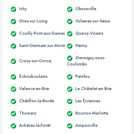
Ichy
Obsonville
Grez-sur-Loing
Vulaines-sur-Seine
Couilly-Pont-aux-Dames
Quincy-Voisins
Saint-Germain-sur-Morin
Héricy
Germigny-sous-
Crouy-sur-Ourcq
Coulombs
Échouboulains
Pamfou
Valence-en-Brie
Le Châtelet-en-Brie
Châtillon-la-Borde
Les Écrennes
Thomery
Bourron-Marlotte
Achères-la-Forêt
Amponville