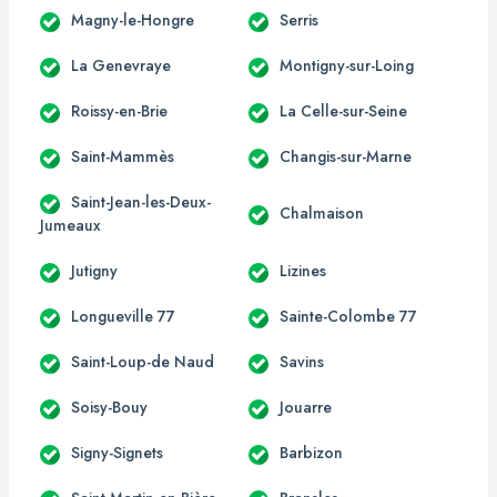
Magny-le-Hongre
Serris
La Genevraye
Montigny-sur-Loing
Roissy-en-Brie
La Celle-sur-Seine
Saint-Mammès
Changis-sur-Marne
Saint-Jean-les-Deux-
Chalmaison
Jumeaux
Jutigny
Lizines
Longueville 77
Sainte-Colombe 77
Saint-Loup-de Naud
Savins
Soisy-Bouy
Jouarre
Signy-Signets
Barbizon