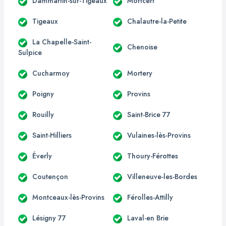
Dammartin-sur-Tigeaux
Mortcerf
Tigeaux
Chalautre-la-Petite
La Chapelle-Saint-
Chenoise
Sulpice
Cucharmoy
Mortery
Poigny
Provins
Rouilly
Saint-Brice 77
Saint-Hilliers
Vulaines-lès-Provins
Éverly
Thoury-Férottes
Coutençon
Villeneuve-les-Bordes
Montceaux-lès-Provins
Férolles-Attilly
Lésigny 77
Laval-en Brie