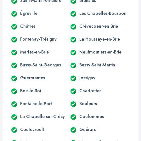
Saint-Martin-en-Bière
Bransles
Égreville
Les Chapelles-Bourbon
Châtres
Crèvecoeur-en Brie
Fontenay-Trésigny
La Houssaye-en-Brie
Marles-en-Brie
Neufmoutiers-en-Brie
Bussy-Saint-Georges
Bussy-Saint-Martin
Guermantes
Jossigny
Bois-le-Roi
Chartrettes
Fontaine-le-Port
Bouleurs
La Chapelle-sur-Crécy
Coulommes
Coutevroult
Guérard