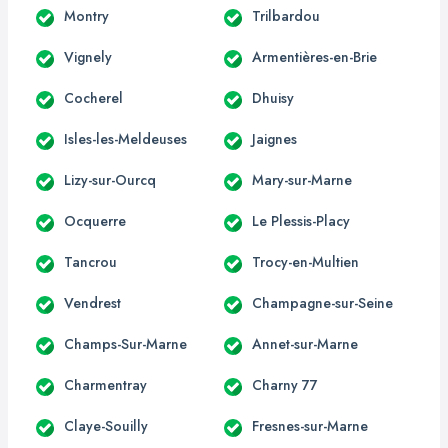
Montry
Trilbardou
Vignely
Armentières-en-Brie
Cocherel
Dhuisy
Isles-les-Meldeuses
Jaignes
Lizy-sur-Ourcq
Mary-sur-Marne
Ocquerre
Le Plessis-Placy
Tancrou
Trocy-en-Multien
Vendrest
Champagne-sur-Seine
Champs-Sur-Marne
Annet-sur-Marne
Charmentray
Charny 77
Claye-Souilly
Fresnes-sur-Marne