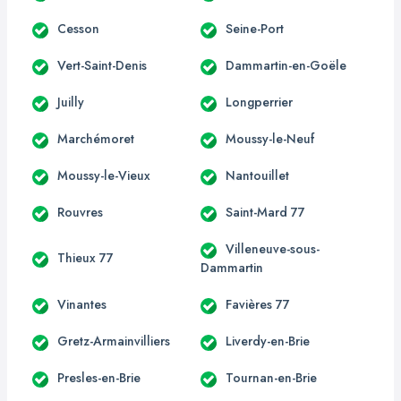
Cesson
Seine-Port
Vert-Saint-Denis
Dammartin-en-Goële
Juilly
Longperrier
Marchémoret
Moussy-le-Neuf
Moussy-le-Vieux
Nantouillet
Rouvres
Saint-Mard 77
Villeneuve-sous-
Thieux 77
Dammartin
Vinantes
Favières 77
Gretz-Armainvilliers
Liverdy-en-Brie
Presles-en-Brie
Tournan-en-Brie