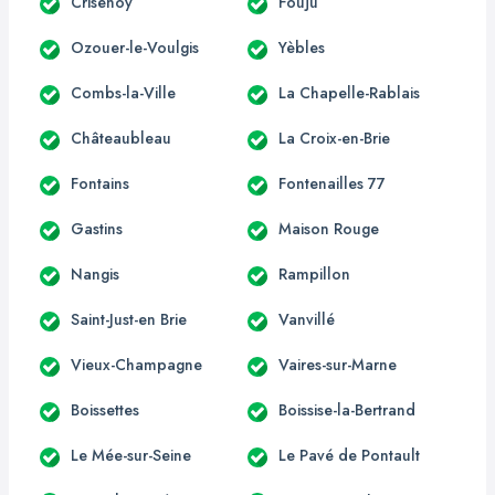
Crisenoy
Fouju
Ozouer-le-Voulgis
Yèbles
Combs-la-Ville
La Chapelle-Rablais
Châteaubleau
La Croix-en-Brie
Fontains
Fontenailles 77
Gastins
Maison Rouge
Nangis
Rampillon
Saint-Just-en Brie
Vanvillé
Vieux-Champagne
Vaires-sur-Marne
Boissettes
Boissise-la-Bertrand
Le Mée-sur-Seine
Le Pavé de Pontault