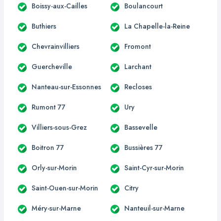
Boissy-aux-Cailles
Boulancourt
Buthiers
La Chapelle-la-Reine
Chevrainvilliers
Fromont
Guercheville
Larchant
Nanteau-sur-Essonnes
Recloses
Rumont 77
Ury
Villiers-sous-Grez
Bassevelle
Boitron 77
Bussières 77
Orly-sur-Morin
Saint-Cyr-sur-Morin
Saint-Ouen-sur-Morin
Citry
Méry-sur-Marne
Nanteuil-sur-Marne