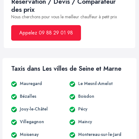
Réservation / Devis / Comparateur
des prix
Nous cherchons pour vous le meilleur chauffeur à petit prix
Appelez 09 88 29 01 98
Taxis dans Les villes de Seine et Marne
Mauregard
Le Mesnil-Amelot
Bézalles
Boisdon
Jouy-le-Châtel
Pécy
Villegagnon
Maincy
Moisenay
Montereau-sur-le-Jard