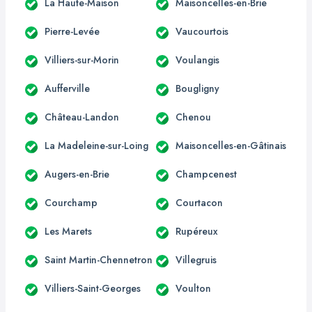
La Haute-Maison
Maisoncelles-en-Brie
Pierre-Levée
Vaucourtois
Villiers-sur-Morin
Voulangis
Aufferville
Bougligny
Château-Landon
Chenou
La Madeleine-sur-Loing
Maisoncelles-en-Gâtinais
Augers-en-Brie
Champcenest
Courchamp
Courtacon
Les Marets
Rupéreux
Saint Martin-Chennetron
Villegruis
Villiers-Saint-Georges
Voulton