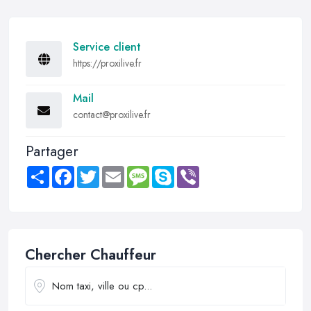
Service client
https://proxilive.fr
Mail
contact@proxilive.fr
Partager
Share
Facebook
Twitter
Email
Message
Skype
Viber
Chercher Chauffeur