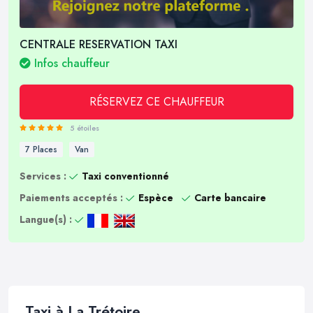
CENTRALE RESERVATION TAXI
Infos chauffeur
RÉSERVEZ CE CHAUFFEUR
5 étoiles
7 Places
Van
Services :
Taxi conventionné
Paiements acceptés :
Espèce
Carte bancaire
Langue(s) :
Taxi à La Trétoire