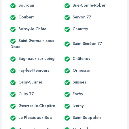
Sourdun
Brie-Comte-Robert
Coubert
Servon 77
Boissy-le-Châtel
Chauffry
Saint-Germain-sous-
Saint-Siméon 77
Doue
Bagneaux-sur-Loing
Châtenoy
Fay-lès-Nemours
Ormesson
Grisy-Suisnes
Suisnes
Cuisy 77
Forfry
Gesvres-le-Chapitre
Iverny
Le Plessis-aux-Bois
Saint-Soupplets