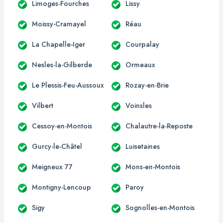
Limoges-Fourches
Lissy
Moissy-Cramayel
Réau
La Chapelle-Iger
Courpalay
Nesles-la-Gilberde
Ormeaux
Le Plessis-Feu-Aussoux
Rozay-en-Brie
Vilbert
Voinsles
Cessoy-en-Montois
Chalautre-la-Reposte
Gurcy-le-Châtel
Luisetaines
Meigneux 77
Mons-en-Montois
Montigny-Lencoup
Paroy
Sigy
Sognolles-en-Montois