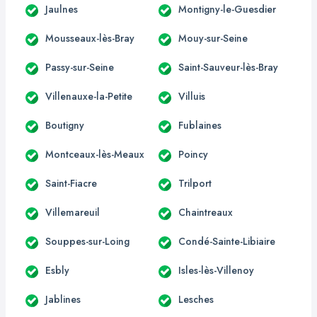
Jaulnes
Montigny-le-Guesdier
Mousseaux-lès-Bray
Mouy-sur-Seine
Passy-sur-Seine
Saint-Sauveur-lès-Bray
Villenauxe-la-Petite
Villuis
Boutigny
Fublaines
Montceaux-lès-Meaux
Poincy
Saint-Fiacre
Trilport
Villemareuil
Chaintreaux
Souppes-sur-Loing
Condé-Sainte-Libiaire
Esbly
Isles-lès-Villenoy
Jablines
Lesches