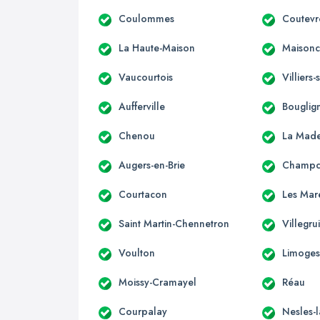
Coulommes
Coutevr
La Haute-Maison
Maisonce
Vaucourtois
Villiers
Aufferville
Bouglig
Chenou
La Made
Augers-en-Brie
Champc
Courtacon
Les Mar
Saint Martin-Chennetron
Villegru
Voulton
Limoges
Moissy-Cramayel
Réau
Courpalay
Nesles-