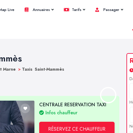
ap Live
Annuaires
Tarifs
Passager
Mammès
R
et Marne
>
Taxis Saint-Mammès
D
H
CENTRALE RESERVATION TAXI
Infos chauffeur
N
RÉSERVEZ CE CHAUFFEUR