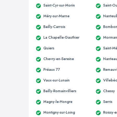
Saint-Cyr-sur-Morin
Saint-O
Méry-sur-Marne
Nanteui
Bailly-Carrois
Bombo
La Chapelle-Gauthier
Morman
Quiers
Saint-M
Chevry-en-Sereine
Nanteau
Préaux 77
Remauvi
Vaux-sur-Lunain
Villebé
Bailly-Romainvilliers
Chessy
Magny-le-Hongre
Serris
Montigny-sur-Loing
Roissy-e