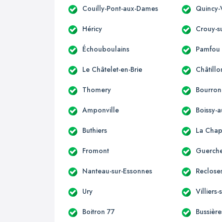
Couilly-Pont-aux-Dames
Quincy-
Héricy
Crouy-s
Échouboulains
Pamfou
Le Châtelet-en-Brie
Châtillo
Thomery
Bourron
Amponville
Boissy-a
Buthiers
La Chap
Fromont
Guerche
Nanteau-sur-Essonnes
Reclose
Ury
Villiers
Boitron 77
Bussière