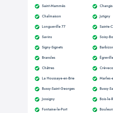
Saint-Mammès
Changis
Chalmaison
Jutigny
Longueville 77
Sainte-
Savins
Soisy-B
Signy-Signets
Barbizo
Bransles
Égrevill
Châtres
Crèveco
La Houssaye-en-Brie
Marles-e
Bussy-Saint-Georges
Bussy-Sa
Jossigny
Bois-le-
Fontaine-le-Port
Bouleur