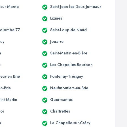
-sur-Marne
Saint-Jean-les-Deux-Jumeaux
Lizines
Colombe 77
Saint-Loup-de Naud
ouy
Jouarre
n
Saint-Martin-en-Bière
e
Les Chapelles-Bourbon
eur-en Brie
Fontenay-Trésigny
n-Brie
Neufmoutiers-en-Brie
int-Martin
Guermantes
Roi
Chartrettes
s
La Chapelle-sur-Crécy