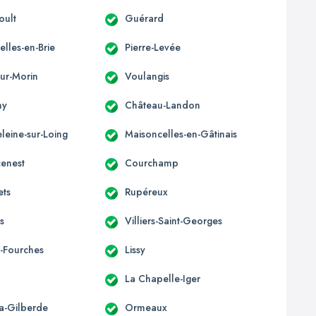
oult
Guérard
lles-en-Brie
Pierre-Levée
-sur-Morin
Voulangis
ny
Château-Landon
leine-sur-Loing
Maisoncelles-en-Gâtinais
enest
Courchamp
ets
Rupéreux
is
Villiers-Saint-Georges
-Fourches
Lissy
La Chapelle-Iger
la-Gilberde
Ormeaux