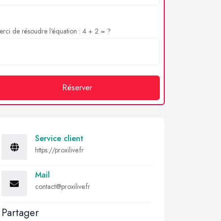
rci de résoudre l'équation : 4 + 2 = ?
Réserver
Service client
https://proxilive.fr
Mail
contact@proxilive.fr
Partager