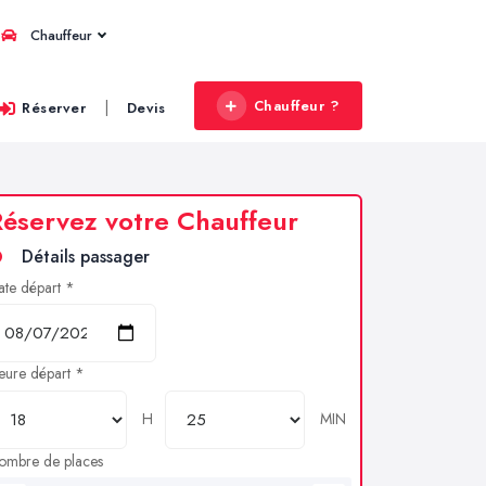
Chauffeur
Chauffeur ?
|
Réserver
Devis
éservez votre Chauffeur
Détails passager
ate départ *
eure départ *
H
MIN
ombre de places