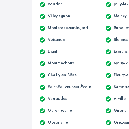
Boisdon
Jouy-le-
Villegagnon
Maincy
Montereau-sur-le-Jard
Rubelle
Voisenon
Blennes
Diant
Esmans
Montmachoux
Noisy-R
Chailly-en-Bière
Fleury-e
Saint-Sauveur-sur-École
Samois-
Varreddes
Arville
Garentreville
Gironvil
Obsonville
Grez-su