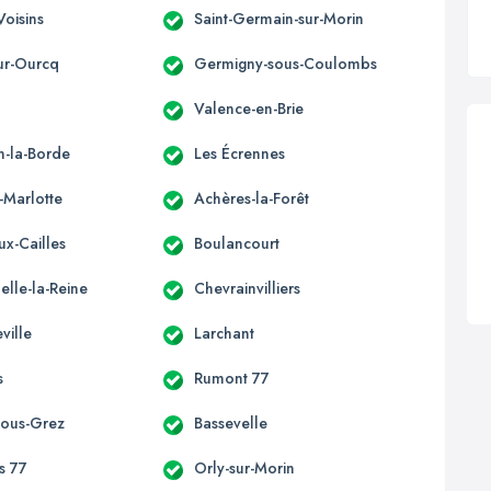
Voisins
Saint-Germain-sur-Morin
ur-Ourcq
Germigny-sous-Coulombs
Valence-en-Brie
n-la-Borde
Les Écrennes
-Marlotte
Achères-la-Forêt
ux-Cailles
Boulancourt
elle-la-Reine
Chevrainvilliers
ville
Larchant
s
Rumont 77
-sous-Grez
Bassevelle
s 77
Orly-sur-Morin