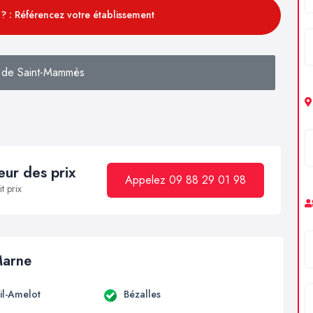
? : Référencez votre établissement
 de Saint-Mammès
ur des prix
Appelez 09 88 29 01 98
t prix
Marne
il-Amelot
Bézalles