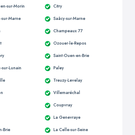
uen-sur-Morin
Citry
l-sur-Marne
Saâcy-sur-Marne
n
Champeaux 77
t
Ozouer-le-Repos
éry
Saint-Ouen-en-Brie
-sur-Lunain
Paley
lle
Treuzy-Levelay
on
Villemaréchal
Coupvray
La Genevraye
n-Brie
La Celle-sur-Seine