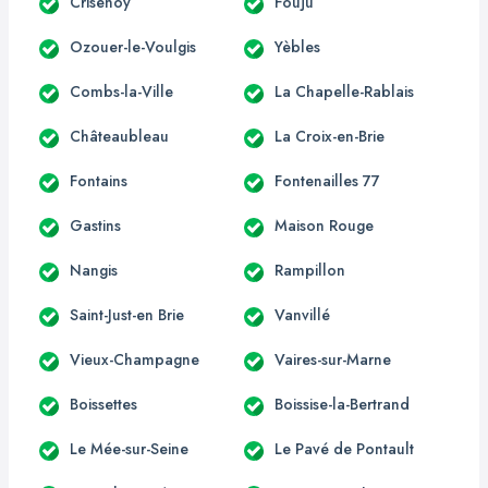
Crisenoy
Fouju
Ozouer-le-Voulgis
Yèbles
Combs-la-Ville
La Chapelle-Rablais
Châteaubleau
La Croix-en-Brie
Fontains
Fontenailles 77
Gastins
Maison Rouge
Nangis
Rampillon
Saint-Just-en Brie
Vanvillé
Vieux-Champagne
Vaires-sur-Marne
Boissettes
Boissise-la-Bertrand
Le Mée-sur-Seine
Le Pavé de Pontault