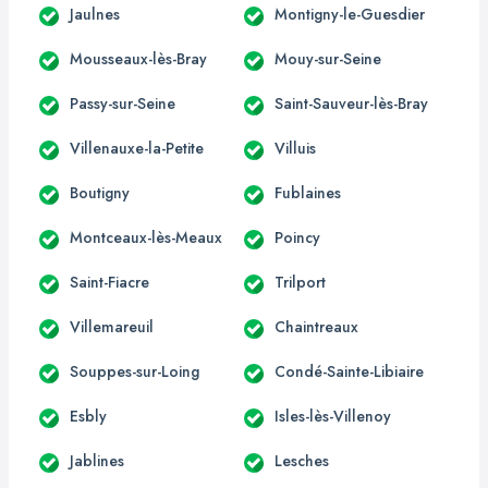
Jaulnes
Montigny-le-Guesdier
Mousseaux-lès-Bray
Mouy-sur-Seine
Passy-sur-Seine
Saint-Sauveur-lès-Bray
Villenauxe-la-Petite
Villuis
Boutigny
Fublaines
Montceaux-lès-Meaux
Poincy
Saint-Fiacre
Trilport
Villemareuil
Chaintreaux
Souppes-sur-Loing
Condé-Sainte-Libiaire
Esbly
Isles-lès-Villenoy
Jablines
Lesches