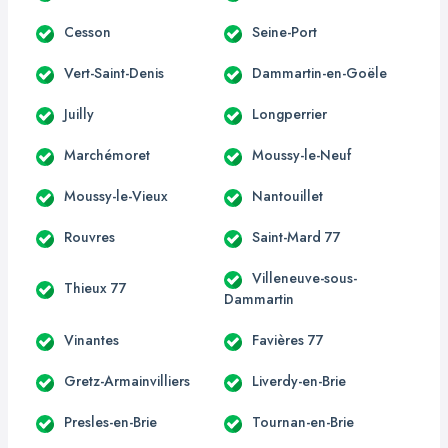
Cesson
Seine-Port
Vert-Saint-Denis
Dammartin-en-Goële
Juilly
Longperrier
Marchémoret
Moussy-le-Neuf
Moussy-le-Vieux
Nantouillet
Rouvres
Saint-Mard 77
Villeneuve-sous-
Thieux 77
Dammartin
Vinantes
Favières 77
Gretz-Armainvilliers
Liverdy-en-Brie
Presles-en-Brie
Tournan-en-Brie