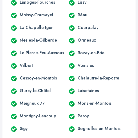
Limoges-Fourches
Lissy
Moissy-Cramayel
Réau
La Chapelle-Iger
Courpalay
Nesles-la-Gilberde
Ormeaux
Le Plessis-Feu-Aussoux
Rozay-en-Brie
Vilbert
Voinsles
Cessoy-en-Montois
Chalautre-la-Reposte
Gurcy-le-Châtel
Luisetaines
Meigneux 77
Mons-en-Montois
Montigny-Lencoup
Paroy
Sigy
Sognolles-en-Montois