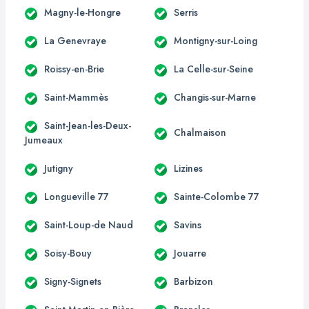
Magny-le-Hongre
Serris
La Genevraye
Montigny-sur-Loing
Roissy-en-Brie
La Celle-sur-Seine
Saint-Mammès
Changis-sur-Marne
Saint-Jean-les-Deux-
Chalmaison
Jumeaux
Jutigny
Lizines
Longueville 77
Sainte-Colombe 77
Saint-Loup-de Naud
Savins
Soisy-Bouy
Jouarre
Signy-Signets
Barbizon