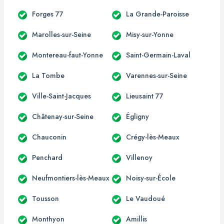
Forges 77
La Grande-Paroisse
Marolles-sur-Seine
Misy-sur-Yonne
Montereau-faut-Yonne
Saint-Germain-Laval
La Tombe
Varennes-sur-Seine
Ville-Saint-Jacques
Lieusaint 77
Châtenay-sur-Seine
Égligny
Chauconin
Crégy-lès-Meaux
Penchard
Villenoy
Neufmontiers-lès-Meaux
Noisy-sur-École
Tousson
Le Vaudoué
Monthyon
Amillis