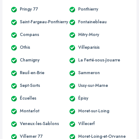
Pringy 77
Ponthierry
Saint-Fargeau-Ponthierry
Fontainebleau
Compans
Mitry-Mory
Othis
Villeparisis
Chamigny
La Ferté-sous-Jouarre
Reuil-en-Brie
Sammeron
Sept-Sorts
Ussy-sur-Marne
Écuelles
Épisy
Montarlot
Moret-sur-Loing
Veneux-les-Sablons
Villecerf
Villemer 77
Moret-Loing-et-Orvanne