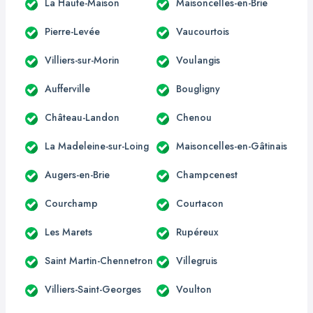
La Haute-Maison
Maisoncelles-en-Brie
Pierre-Levée
Vaucourtois
Villiers-sur-Morin
Voulangis
Aufferville
Bougligny
Château-Landon
Chenou
La Madeleine-sur-Loing
Maisoncelles-en-Gâtinais
Augers-en-Brie
Champcenest
Courchamp
Courtacon
Les Marets
Rupéreux
Saint Martin-Chennetron
Villegruis
Villiers-Saint-Georges
Voulton