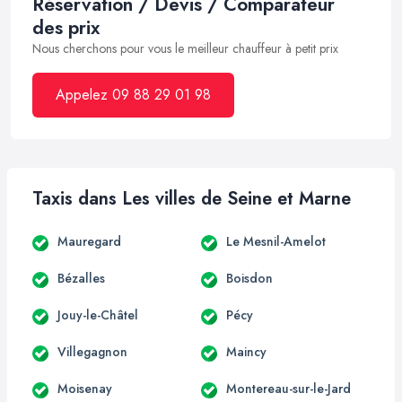
Réservation / Devis / Comparateur
des prix
Nous cherchons pour vous le meilleur chauffeur à petit prix
Appelez 09 88 29 01 98
Taxis dans Les villes de Seine et Marne
Mauregard
Le Mesnil-Amelot
Bézalles
Boisdon
Jouy-le-Châtel
Pécy
Villegagnon
Maincy
Moisenay
Montereau-sur-le-Jard