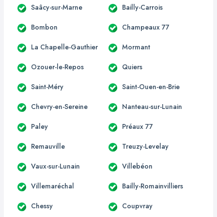
Saâcy-sur-Marne
Bailly-Carrois
Bombon
Champeaux 77
La Chapelle-Gauthier
Mormant
Ozouer-le-Repos
Quiers
Saint-Méry
Saint-Ouen-en-Brie
Chevry-en-Sereine
Nanteau-sur-Lunain
Paley
Préaux 77
Remauville
Treuzy-Levelay
Vaux-sur-Lunain
Villebéon
Villemaréchal
Bailly-Romainvilliers
Chessy
Coupvray