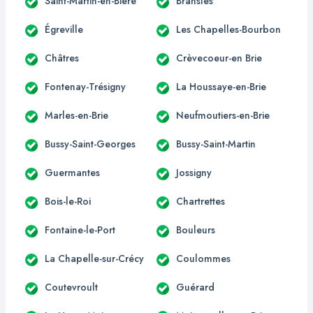
Saint-Martin-en-Bière
Bransles
Égreville
Les Chapelles-Bourbon
Châtres
Crèvecoeur-en Brie
Fontenay-Trésigny
La Houssaye-en-Brie
Marles-en-Brie
Neufmoutiers-en-Brie
Bussy-Saint-Georges
Bussy-Saint-Martin
Guermantes
Jossigny
Bois-le-Roi
Chartrettes
Fontaine-le-Port
Bouleurs
La Chapelle-sur-Crécy
Coulommes
Coutevroult
Guérard