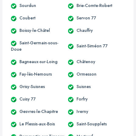
Sourdun
Brie-Comte-Robert
Coubert
Servon 77
Boissy-le-Châtel
Chauffry
Saint-Germain-sous-
Saint-Siméon 77
Doue
Bagneaux-sur-Loing
Châtenoy
Fay-lès-Nemours
Ormesson
Grisy-Suisnes
Suisnes
Cuisy 77
Forfry
Gesvres-le-Chapitre
Iverny
Le Plessis-aux-Bois
Saint-Soupplets