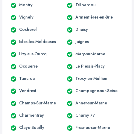
Montry
Trilbardou
Vignely
Armentières-en-Brie
Cocherel
Dhuisy
Isles-les-Meldeuses
Jaignes
Lizy-sur-Ourcq
Mary-sur-Marne
Ocquerre
Le Plessis-Placy
Tancrou
Trocy-en-Multien
Vendrest
Champagne-sur-Seine
Champs-Sur-Marne
Annet-sur-Marne
Charmentray
Charny 77
Claye-Souilly
Fresnes-sur-Marne