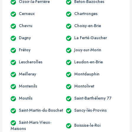
Ozoir-la-Ferrière
Beton-Bazoches
Cerneux
Chartronges
Chevru
Choisy-en-Brie
Dagny
La Ferté-Gaucher
Frétoy
Jouy-sur-Morin
Lescherolles
Leudon-en-Brie
Meilleray
Montdauphin
Montenils
Montolivet
Moutils
Saint-Barthélemy 77
Saint-Martin-du-Boschet
Sancy-lès-Provins
Saint-Mars-Vieux-
Boissise-le-Roi
Maisons