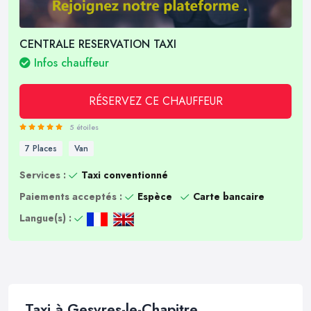
CENTRALE RESERVATION TAXI
Infos chauffeur
RÉSERVEZ CE CHAUFFEUR
5 étoiles
7 Places
Van
Services :
Taxi conventionné
Paiements acceptés :
Espèce
Carte bancaire
Langue(s) :
Taxi à Gesvres-le-Chapitre