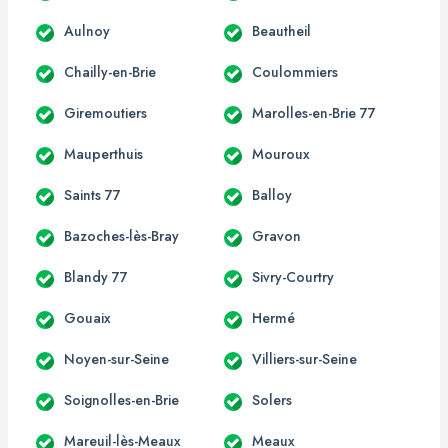
Aulnoy
Beautheil
Chailly-en-Brie
Coulommiers
Giremoutiers
Marolles-en-Brie 77
Mauperthuis
Mouroux
Saints 77
Balloy
Bazoches-lès-Bray
Gravon
Blandy 77
Sivry-Courtry
Gouaix
Hermé
Noyen-sur-Seine
Villiers-sur-Seine
Soignolles-en-Brie
Solers
Mareuil-lès-Meaux
Meaux