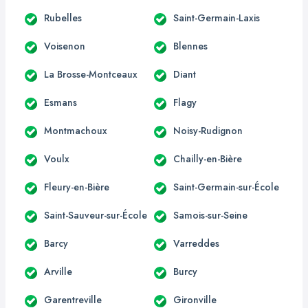
Rubelles
Saint-Germain-Laxis
Voisenon
Blennes
La Brosse-Montceaux
Diant
Esmans
Flagy
Montmachoux
Noisy-Rudignon
Voulx
Chailly-en-Bière
Fleury-en-Bière
Saint-Germain-sur-École
Saint-Sauveur-sur-École
Samois-sur-Seine
Barcy
Varreddes
Arville
Burcy
Garentreville
Gironville