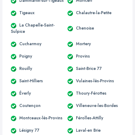
Dammartin-sur-Tigeaux
Mortcerf
Tigeaux
Chalautre-la-Petite
La Chapelle-Saint-
Chenoise
Sulpice
Cucharmoy
Mortery
Poigny
Provins
Rouilly
Saint-Brice 77
Saint-Hilliers
Vulaines-lès-Provins
Éverly
Thoury-Férottes
Coutençon
Villeneuve-les-Bordes
Montceaux-lès-Provins
Férolles-Attilly
Lésigny 77
Laval-en Brie