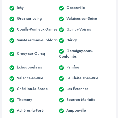
Ichy
Obsonville
Grez-sur-Loing
Vulaines-sur-Seine
Couilly-Pont-aux-Dames
Quincy-Voisins
Saint-Germain-sur-Morin
Héricy
Germigny-sous-
Crouy-sur-Ourcq
Coulombs
Échouboulains
Pamfou
Valence-en-Brie
Le Châtelet-en-Brie
Châtillon-la-Borde
Les Écrennes
Thomery
Bourron-Marlotte
Achères-la-Forêt
Amponville