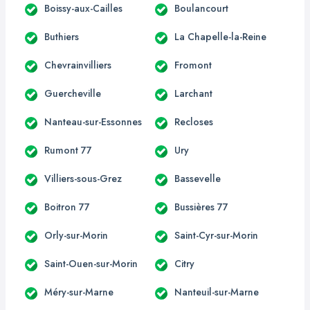
Boissy-aux-Cailles
Boulancourt
Buthiers
La Chapelle-la-Reine
Chevrainvilliers
Fromont
Guercheville
Larchant
Nanteau-sur-Essonnes
Recloses
Rumont 77
Ury
Villiers-sous-Grez
Bassevelle
Boitron 77
Bussières 77
Orly-sur-Morin
Saint-Cyr-sur-Morin
Saint-Ouen-sur-Morin
Citry
Méry-sur-Marne
Nanteuil-sur-Marne