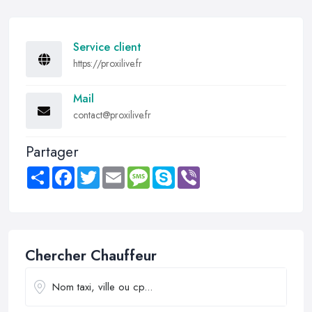
Service client
https://proxilive.fr
Mail
contact@proxilive.fr
Partager
Share
Facebook
Twitter
Email
Message
Skype
Viber
Chercher Chauffeur