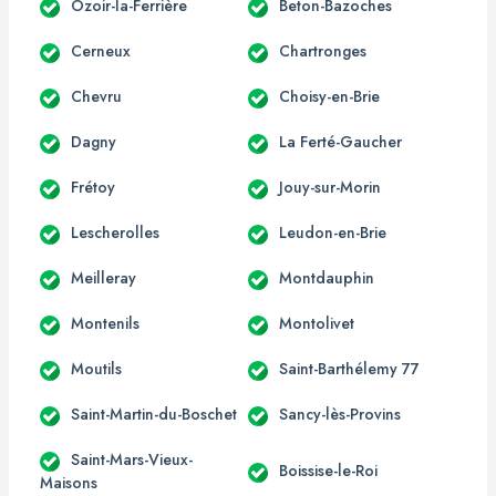
Ozoir-la-Ferrière
Beton-Bazoches
Cerneux
Chartronges
Chevru
Choisy-en-Brie
Dagny
La Ferté-Gaucher
Frétoy
Jouy-sur-Morin
Lescherolles
Leudon-en-Brie
Meilleray
Montdauphin
Montenils
Montolivet
Moutils
Saint-Barthélemy 77
Saint-Martin-du-Boschet
Sancy-lès-Provins
Saint-Mars-Vieux-
Boissise-le-Roi
Maisons