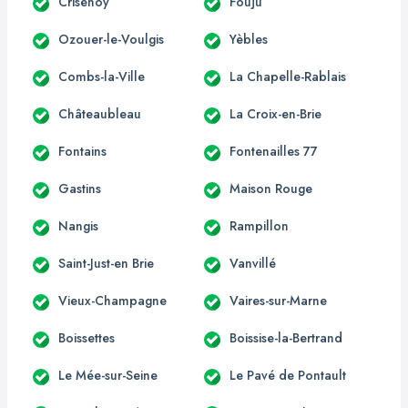
Crisenoy
Fouju
Ozouer-le-Voulgis
Yèbles
Combs-la-Ville
La Chapelle-Rablais
Châteaubleau
La Croix-en-Brie
Fontains
Fontenailles 77
Gastins
Maison Rouge
Nangis
Rampillon
Saint-Just-en Brie
Vanvillé
Vieux-Champagne
Vaires-sur-Marne
Boissettes
Boissise-la-Bertrand
Le Mée-sur-Seine
Le Pavé de Pontault