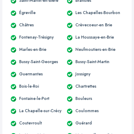
Saint-Martin-en-Bière
Bransles
Égreville
Les Chapelles-Bourbon
Châtres
Crèvecoeur-en Brie
Fontenay-Trésigny
La Houssaye-en-Brie
Marles-en-Brie
Neufmoutiers-en-Brie
Bussy-Saint-Georges
Bussy-Saint-Martin
Guermantes
Jossigny
Bois-le-Roi
Chartrettes
Fontaine-le-Port
Bouleurs
La Chapelle-sur-Crécy
Coulommes
Coutevroult
Guérard