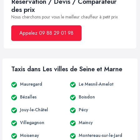
Réservation / Devis / Comparateur
des prix
Nous cherchons pour vous le meilleur chauffeur à petit prix
Appelez 09 88 29 01 98
Taxis dans Les villes de Seine et Marne
Mauregard
Le Mesnil-Amelot
Bézalles
Boisdon
Jouy-le-Châtel
Pécy
Villegagnon
Maincy
Moisenay
Montereau-sur-le-Jard