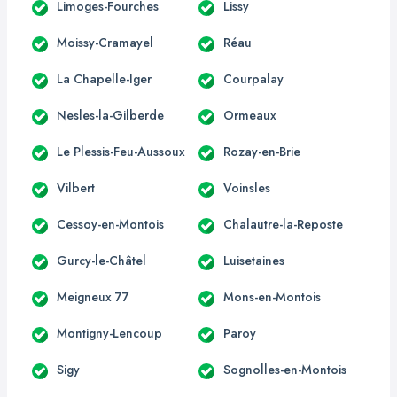
Limoges-Fourches
Lissy
Moissy-Cramayel
Réau
La Chapelle-Iger
Courpalay
Nesles-la-Gilberde
Ormeaux
Le Plessis-Feu-Aussoux
Rozay-en-Brie
Vilbert
Voinsles
Cessoy-en-Montois
Chalautre-la-Reposte
Gurcy-le-Châtel
Luisetaines
Meigneux 77
Mons-en-Montois
Montigny-Lencoup
Paroy
Sigy
Sognolles-en-Montois