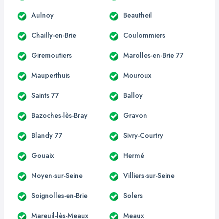
Aulnoy
Beautheil
Chailly-en-Brie
Coulommiers
Giremoutiers
Marolles-en-Brie 77
Mauperthuis
Mouroux
Saints 77
Balloy
Bazoches-lès-Bray
Gravon
Blandy 77
Sivry-Courtry
Gouaix
Hermé
Noyen-sur-Seine
Villiers-sur-Seine
Soignolles-en-Brie
Solers
Mareuil-lès-Meaux
Meaux