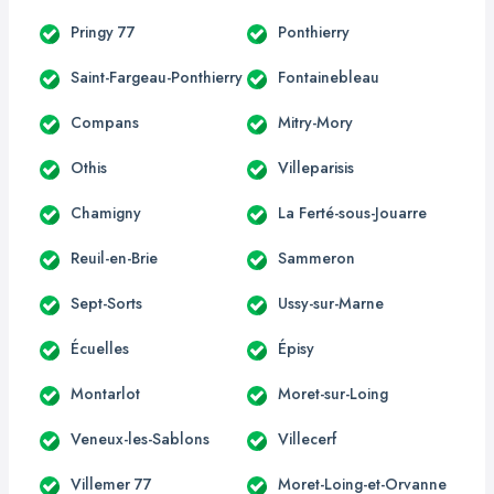
Pringy 77
Ponthierry
Saint-Fargeau-Ponthierry
Fontainebleau
Compans
Mitry-Mory
Othis
Villeparisis
Chamigny
La Ferté-sous-Jouarre
Reuil-en-Brie
Sammeron
Sept-Sorts
Ussy-sur-Marne
Écuelles
Épisy
Montarlot
Moret-sur-Loing
Veneux-les-Sablons
Villecerf
Villemer 77
Moret-Loing-et-Orvanne