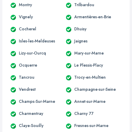
Montry
Trilbardou
Vignely
Armentières-en-Brie
Cocherel
Dhuisy
Isles-les-Meldeuses
Jaignes
Lizy-sur-Ourcq
Mary-sur-Marne
Ocquerre
Le Plessis-Placy
Tancrou
Trocy-en-Multien
Vendrest
Champagne-sur-Seine
Champs-Sur-Marne
Annet-sur-Marne
Charmentray
Charny 77
Claye-Souilly
Fresnes-sur-Marne