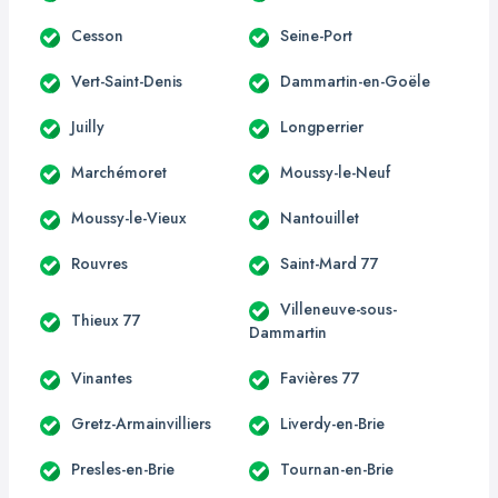
Cesson
Seine-Port
Vert-Saint-Denis
Dammartin-en-Goële
Juilly
Longperrier
Marchémoret
Moussy-le-Neuf
Moussy-le-Vieux
Nantouillet
Rouvres
Saint-Mard 77
Villeneuve-sous-
Thieux 77
Dammartin
Vinantes
Favières 77
Gretz-Armainvilliers
Liverdy-en-Brie
Presles-en-Brie
Tournan-en-Brie