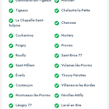
Dammartin-sur-Tigeaux
Mortcerf
Tigeaux
Chalautre-la-Petite
La Chapelle-Saint-
Chenoise
Sulpice
Cucharmoy
Mortery
Poigny
Provins
Rouilly
Saint-Brice 77
Saint-Hilliers
Vulaines-lès-Provins
Éverly
Thoury-Férottes
Coutençon
Villeneuve-les-Bordes
Montceaux-lès-Provins
Férolles-Attilly
Lésigny 77
Laval-en Brie