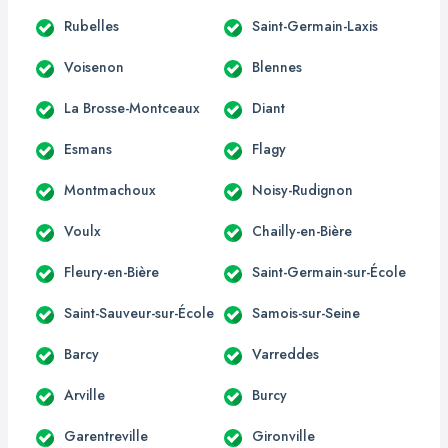
Rubelles
Saint-Germain-Laxis
Voisenon
Blennes
La Brosse-Montceaux
Diant
Esmans
Flagy
Montmachoux
Noisy-Rudignon
Voulx
Chailly-en-Bière
Fleury-en-Bière
Saint-Germain-sur-École
Saint-Sauveur-sur-École
Samois-sur-Seine
Barcy
Varreddes
Arville
Burcy
Garentreville
Gironville