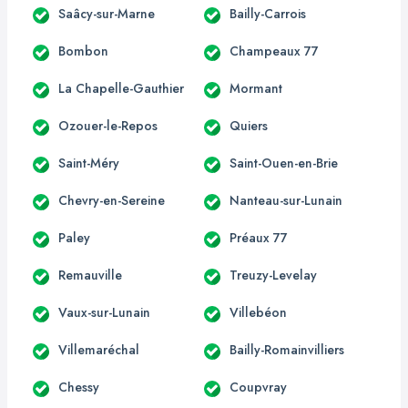
Saâcy-sur-Marne
Bailly-Carrois
Bombon
Champeaux 77
La Chapelle-Gauthier
Mormant
Ozouer-le-Repos
Quiers
Saint-Méry
Saint-Ouen-en-Brie
Chevry-en-Sereine
Nanteau-sur-Lunain
Paley
Préaux 77
Remauville
Treuzy-Levelay
Vaux-sur-Lunain
Villebéon
Villemaréchal
Bailly-Romainvilliers
Chessy
Coupvray