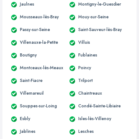
Jaulnes
Montigny-le-Guesdier
Mousseaux-lès-Bray
Mouy-sur-Seine
Passy-sur-Seine
Saint-Sauveur-lès-Bray
Villenauxe-la-Petite
Villuis
Boutigny
Fublaines
Montceaux-lès-Meaux
Poincy
Saint-Fiacre
Trilport
Villemareuil
Chaintreaux
Souppes-sur-Loing
Condé-Sainte-Libiaire
Esbly
Isles-lès-Villenoy
Jablines
Lesches