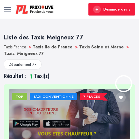
Demande devis
Liste des Taxis Meigneux 77
Taxis France
>
Taxis Ile de France
>
Taxis Seine et Marne
>
Taxis Meigneux 77
Département 77
Résultat :
Taxi(s)
1
TOP
TAXI CONVENTIONNÉ
7 PLACES