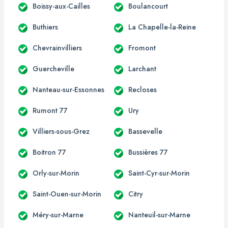
Boissy-aux-Cailles
Boulancourt
Buthiers
La Chapelle-la-Reine
Chevrainvilliers
Fromont
Guercheville
Larchant
Nanteau-sur-Essonnes
Recloses
Rumont 77
Ury
Villiers-sous-Grez
Bassevelle
Boitron 77
Bussières 77
Orly-sur-Morin
Saint-Cyr-sur-Morin
Saint-Ouen-sur-Morin
Citry
Méry-sur-Marne
Nanteuil-sur-Marne