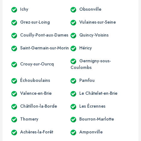
Ichy
Obsonville
Grez-sur-Loing
Vulaines-sur-Seine
Couilly-Pont-aux-Dames
Quincy-Voisins
Saint-Germain-sur-Morin
Héricy
Germigny-sous-
Crouy-sur-Ourcq
Coulombs
Échouboulains
Pamfou
Valence-en-Brie
Le Châtelet-en-Brie
Châtillon-la-Borde
Les Écrennes
Thomery
Bourron-Marlotte
Achères-la-Forêt
Amponville