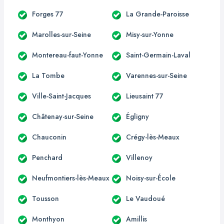
Forges 77
La Grande-Paroisse
Marolles-sur-Seine
Misy-sur-Yonne
Montereau-faut-Yonne
Saint-Germain-Laval
La Tombe
Varennes-sur-Seine
Ville-Saint-Jacques
Lieusaint 77
Châtenay-sur-Seine
Égligny
Chauconin
Crégy-lès-Meaux
Penchard
Villenoy
Neufmontiers-lès-Meaux
Noisy-sur-École
Tousson
Le Vaudoué
Monthyon
Amillis