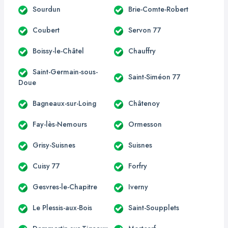
Sourdun
Brie-Comte-Robert
Coubert
Servon 77
Boissy-le-Châtel
Chauffry
Saint-Germain-sous-
Saint-Siméon 77
Doue
Bagneaux-sur-Loing
Châtenoy
Fay-lès-Nemours
Ormesson
Grisy-Suisnes
Suisnes
Cuisy 77
Forfry
Gesvres-le-Chapitre
Iverny
Le Plessis-aux-Bois
Saint-Soupplets