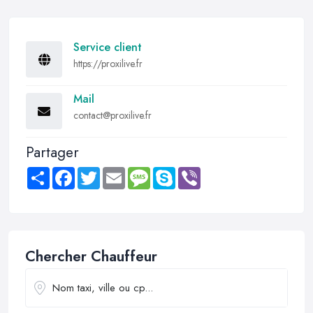
Service client
https://proxilive.fr
Mail
contact@proxilive.fr
Partager
Share
Facebook
Twitter
Email
Message
Skype
Viber
Chercher Chauffeur