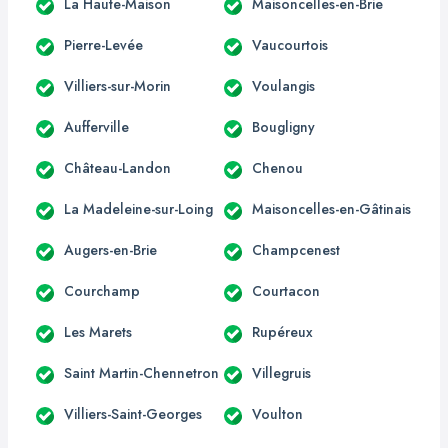
La Haute-Maison
Maisoncelles-en-Brie
Pierre-Levée
Vaucourtois
Villiers-sur-Morin
Voulangis
Aufferville
Bougligny
Château-Landon
Chenou
La Madeleine-sur-Loing
Maisoncelles-en-Gâtinais
Augers-en-Brie
Champcenest
Courchamp
Courtacon
Les Marets
Rupéreux
Saint Martin-Chennetron
Villegruis
Villiers-Saint-Georges
Voulton