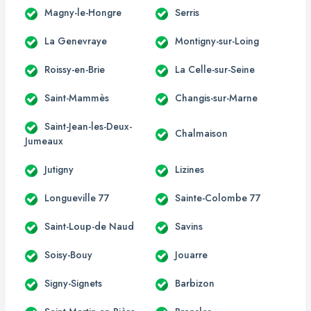
Magny-le-Hongre
Serris
La Genevraye
Montigny-sur-Loing
Roissy-en-Brie
La Celle-sur-Seine
Saint-Mammès
Changis-sur-Marne
Saint-Jean-les-Deux-
Chalmaison
Jumeaux
Jutigny
Lizines
Longueville 77
Sainte-Colombe 77
Saint-Loup-de Naud
Savins
Soisy-Bouy
Jouarre
Signy-Signets
Barbizon