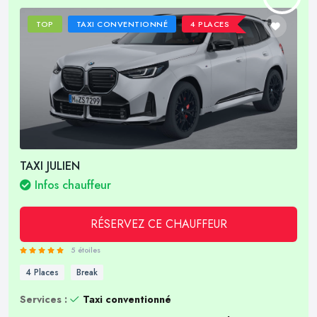
TOP
TAXI CONVENTIONNÉ
4 PLACES
TAXI JULIEN
Infos chauffeur
RÉSERVEZ CE CHAUFFEUR
5 étoiles
4 Places
Break
Services :
Taxi conventionné