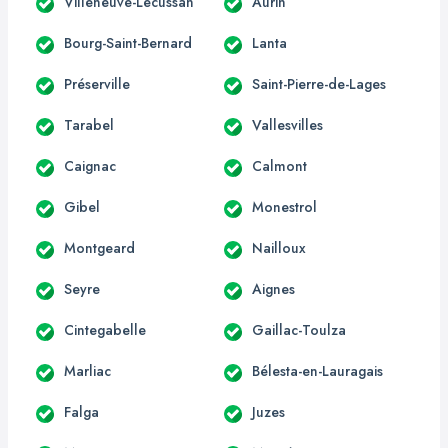
Villeneuve-Lécussan
Aurin
Bourg-Saint-Bernard
Lanta
Préserville
Saint-Pierre-de-Lages
Tarabel
Vallesvilles
Caignac
Calmont
Gibel
Monestrol
Montgeard
Nailloux
Seyre
Aignes
Cintegabelle
Gaillac-Toulza
Marliac
Bélesta-en-Lauragais
Falga
Juzes