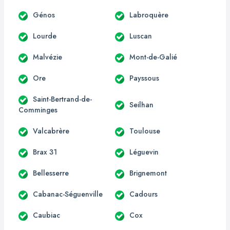
Génos
Labroquère
Lourde
Luscan
Malvézie
Mont-de-Galié
Ore
Payssous
Saint-Bertrand-de-
Seilhan
Comminges
Valcabrère
Toulouse
Brax 31
Léguevin
Bellesserre
Brignemont
Cabanac-Séguenville
Cadours
Caubiac
Cox