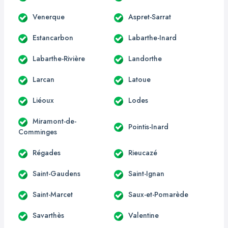
Venerque
Aspret-Sarrat
Estancarbon
Labarthe-Inard
Labarthe-Rivière
Landorthe
Larcan
Latoue
Liéoux
Lodes
Miramont-de-
Pointis-Inard
Comminges
Régades
Rieucazé
Saint-Gaudens
Saint-Ignan
Saint-Marcet
Saux-et-Pomarède
Savarthès
Valentine