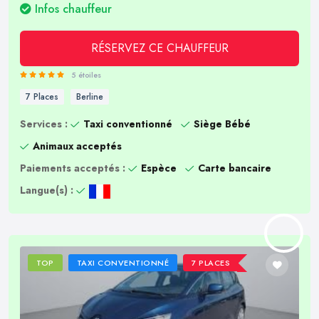
Infos chauffeur
RÉSERVEZ CE CHAUFFEUR
5 étoiles
7 Places
Berline
Services :
Taxi conventionné
Siège Bébé
Animaux acceptés
Paiements acceptés :
Espèce
Carte bancaire
Langue(s) :
TOP
TAXI CONVENTIONNÉ
7 PLACES