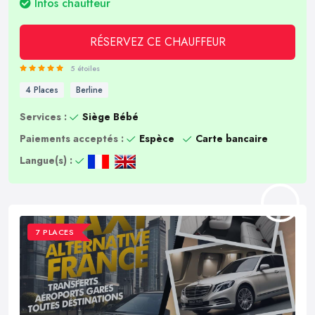
Infos chauffeur
RÉSERVEZ CE CHAUFFEUR
5 étoiles
4 Places
Berline
Services :
Siège Bébé
Paiements acceptés :
Espèce
Carte bancaire
Langue(s) :
7 PLACES