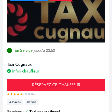
En Service
jusqu'à 23:59
Taxi Cugnaux
Infos chauffeur
RÉSERVEZ CE CHAUFFEUR
5 étoiles
4 Places
Berline
Services :
Taxi conventionné