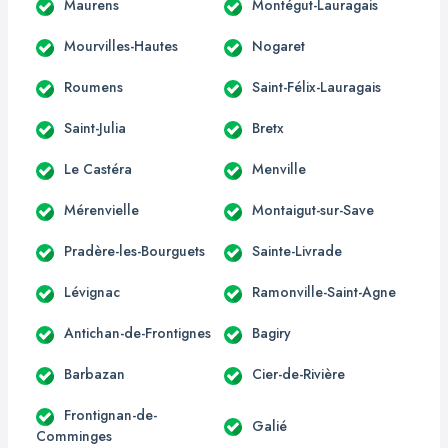
Maurens
Montégut-Lauragais
Mourvilles-Hautes
Nogaret
Roumens
Saint-Félix-Lauragais
Saint-Julia
Bretx
Le Castéra
Menville
Mérenvielle
Montaigut-sur-Save
Pradère-les-Bourguets
Sainte-Livrade
Lévignac
Ramonville-Saint-Agne
Antichan-de-Frontignes
Bagiry
Barbazan
Cier-de-Rivière
Frontignan-de-
Galié
Comminges