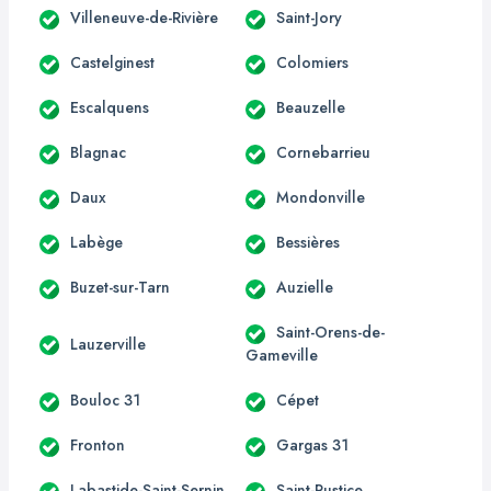
Villeneuve-de-Rivière
Saint-Jory
Castelginest
Colomiers
Escalquens
Beauzelle
Blagnac
Cornebarrieu
Daux
Mondonville
Labège
Bessières
Buzet-sur-Tarn
Auzielle
Saint-Orens-de-
Lauzerville
Gameville
Bouloc 31
Cépet
Fronton
Gargas 31
Labastide-Saint-Sernin
Saint-Rustice