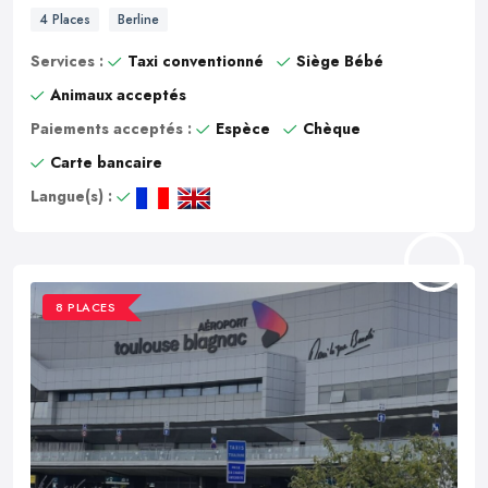
4 Places
Berline
Services :
Taxi conventionné
Siège Bébé
Animaux acceptés
Paiements acceptés :
Espèce
Chèque
Carte bancaire
Langue(s) :
8 PLACES