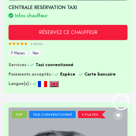
CENTRALE RESERVATION TAXI
Infos chauffeur
RÉSERVEZ CE CHAUFFEUR
5 étoiles
7 Places
Van
Services :
Taxi conventionné
Paiements acceptés :
Espèce
Carte bancaire
Langue(s) :
TOP
TAXI CONVENTIONNÉ
4 PLACES