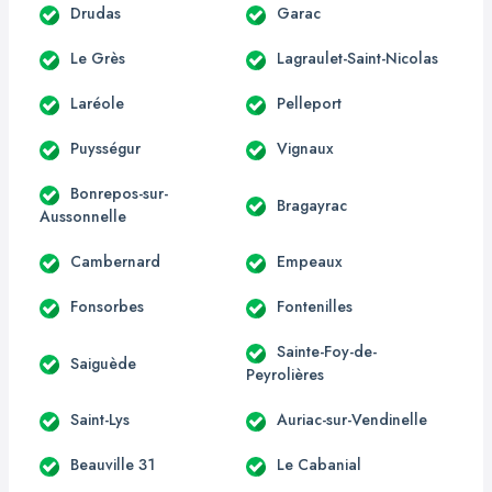
Drudas
Garac
Le Grès
Lagraulet-Saint-Nicolas
Laréole
Pelleport
Puysségur
Vignaux
Bonrepos-sur-
Bragayrac
Aussonnelle
Cambernard
Empeaux
Fonsorbes
Fontenilles
Sainte-Foy-de-
Saiguède
Peyrolières
Saint-Lys
Auriac-sur-Vendinelle
Beauville 31
Le Cabanial