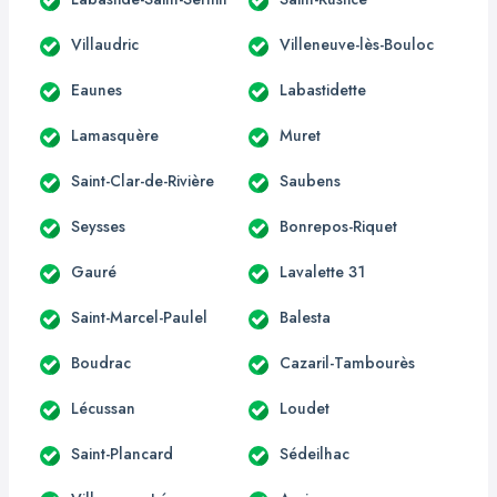
Villaudric
Villeneuve-lès-Bouloc
Eaunes
Labastidette
Lamasquère
Muret
Saint-Clar-de-Rivière
Saubens
Seysses
Bonrepos-Riquet
Gauré
Lavalette 31
Saint-Marcel-Paulel
Balesta
Boudrac
Cazaril-Tambourès
Lécussan
Loudet
Saint-Plancard
Sédeilhac