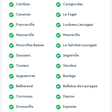
Cambiac
Caragoudes
Caraman
Le Faget
Francarville
Loubens-Lauragais
Mascarville
Maureville
Mourvilles-Basses
La Salvetat-Lauragais
Saussens
Segreville
Toutens
Vendine
Ayguesvives
Baziège
Belberaud
Belbèze-de-Lauragais
Corronsac
Deyme
Donneville
Espanès