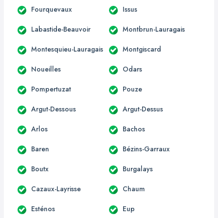
Fourquevaux
Issus
Labastide-Beauvoir
Montbrun-Lauragais
Montesquieu-Lauragais
Montgiscard
Noueilles
Odars
Pompertuzat
Pouze
Argut-Dessous
Argut-Dessus
Arlos
Bachos
Baren
Bézins-Garraux
Boutx
Burgalays
Cazaux-Layrisse
Chaum
Esténos
Eup