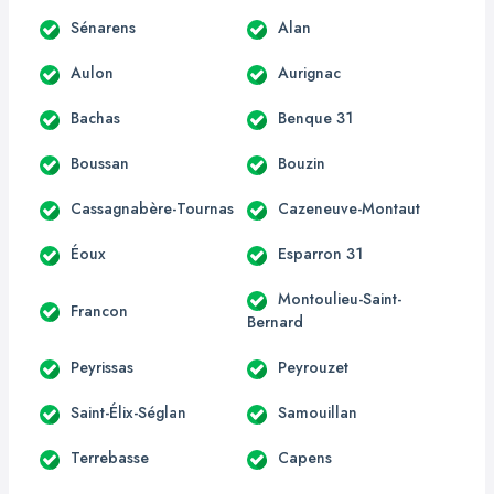
Sénarens
Alan
Aulon
Aurignac
Bachas
Benque 31
Boussan
Bouzin
Cassagnabère-Tournas
Cazeneuve-Montaut
Éoux
Esparron 31
Montoulieu-Saint-
Francon
Bernard
Peyrissas
Peyrouzet
Saint-Élix-Séglan
Samouillan
Terrebasse
Capens