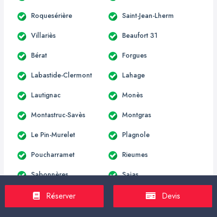
Roquesérière
Saint-Jean-Lherm
Villariès
Beaufort 31
Bérat
Forgues
Labastide-Clermont
Lahage
Lautignac
Monès
Montastruc-Savès
Montgras
Le Pin-Murelet
Plagnole
Poucharramet
Rieumes
Sabonnères
Sajas
Savères
Arnaud-Guilhem
Réserver
Devis
Auzas
Beauchalot