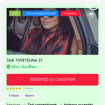
TOP
TAXI CONVENTIONNÉ
4 PLACES
TAXI TSVETELINA 31
Infos chauffeur
RÉSERVEZ CE CHAUFFEUR
5 étoiles
4 Places
Berline
Services :
Taxi conventionné
Animaux acceptés