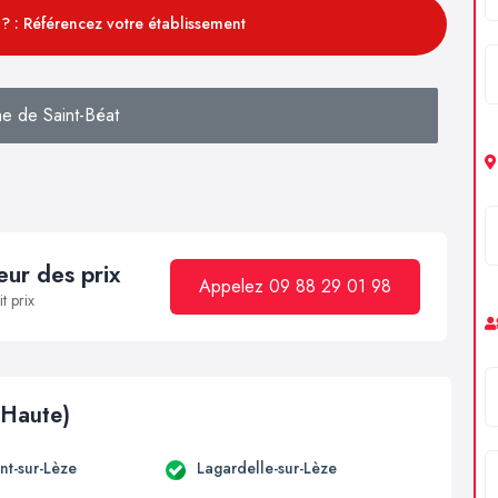
? : Référencez votre établissement
e de Saint-Béat
ur des prix
Appelez 09 88 29 01 98
t prix
(Haute)
t-sur-Lèze
Lagardelle-sur-Lèze