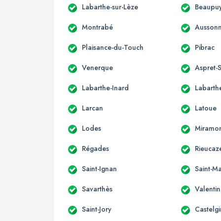
Labarthe-sur-Lèze
Beaupuy
Montrabé
Ausson
Plaisance-du-Touch
Pibrac
Venerque
Aspret-S
Labarthe-Inard
Labarthe
Larcan
Latoue
Lodes
Miramo
Régades
Rieucaz
Saint-Ignan
Saint-Ma
Savarthès
Valenti
Saint-Jory
Castelgi