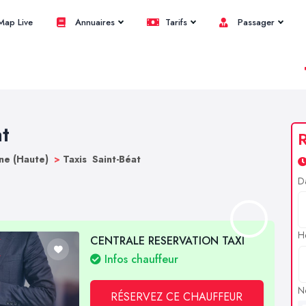
ap Live
Annuaires
Tarifs
Passager
at
R
ne (Haute)
>
Taxis Saint-Béat
D
H
CENTRALE RESERVATION TAXI
Infos chauffeur
N
RÉSERVEZ CE CHAUFFEUR