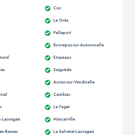
c
Cox
Le Grès
Pelleport
Bonrepos-sur-Aussonnelle
nard
Empeaux
les
Saiguède
s
Auriac-sur-Vendinelle
nial
Cambiac
n
Le Faget
-Lauragais
Mascarville
les-Basses
La Salvetat-Lauragais