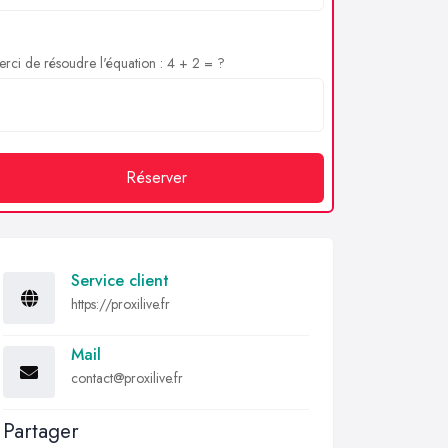
rci de résoudre l'équation : 4 + 2 = ?
Réserver
Service client
https://proxilive.fr
Mail
contact@proxilive.fr
Partager