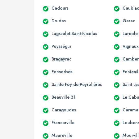
Cadours
Caubia
Drudas
Garac
Lagraulet-Saint-Nicolas
Laréole
Puysségur
Vignaux
Bragayrac
Camber
Fonsorbes
Fontenil
Sainte-Foy-de-Peyrolières
Saint-Ly
Beauville 31
Le Caba
Caragoudes
Carama
Francarville
Loubens
Maureville
Mourvil