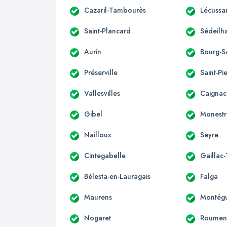
Cazaril-Tambourès
Lécussa
Saint-Plancard
Sédeilh
Aurin
Bourg-S
Préserville
Saint-Pi
Vallesvilles
Caignac
Gibel
Monestr
Nailloux
Seyre
Cintegabelle
Gaillac
Bélesta-en-Lauragais
Falga
Maurens
Montégu
Nogaret
Roumen