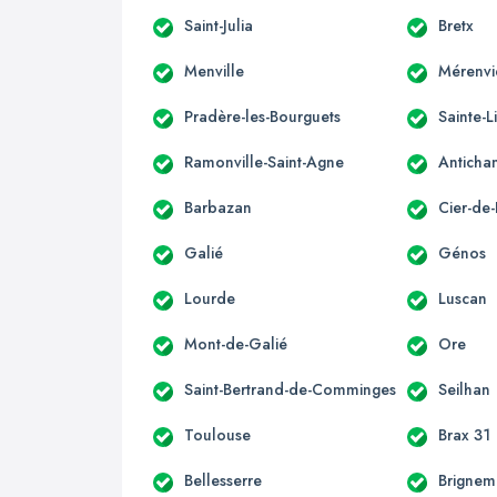
Saint-Julia
Bretx
Menville
Mérenvi
Pradère-les-Bourguets
Sainte-L
Ramonville-Saint-Agne
Anticha
Barbazan
Cier-de-
Galié
Génos
Lourde
Luscan
Mont-de-Galié
Ore
Saint-Bertrand-de-Comminges
Seilhan
Toulouse
Brax 31
Bellesserre
Brignem