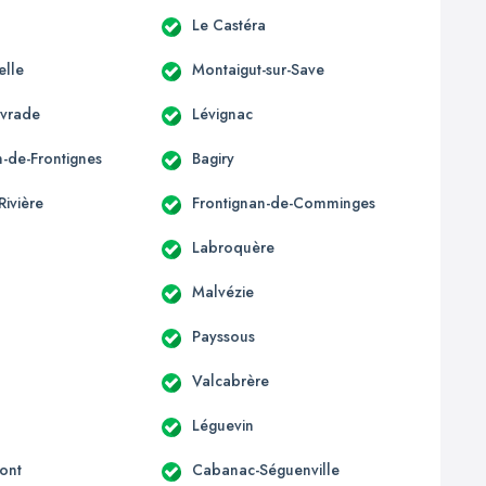
Le Castéra
elle
Montaigut-sur-Save
ivrade
Lévignac
n-de-Frontignes
Bagiry
Rivière
Frontignan-de-Comminges
Labroquère
Malvézie
Payssous
Valcabrère
Léguevin
ont
Cabanac-Séguenville