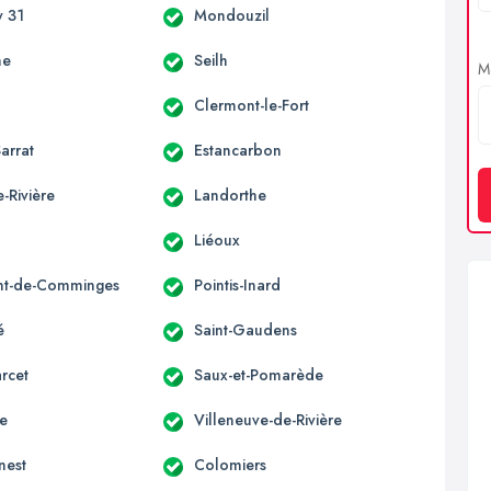
 31
Mondouzil
ne
Seilh
Me
Clermont-le-Fort
arrat
Estancarbon
-Rivière
Landorthe
Liéoux
nt-de-Comminges
Pointis-Inard
é
Saint-Gaudens
rcet
Saux-et-Pomarède
ne
Villeneuve-de-Rivière
nest
Colomiers