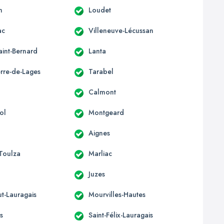
n
Loudet
ac
Villeneuve-Lécussan
aint-Bernard
Lanta
erre-de-Lages
Tarabel
Calmont
ol
Montgeard
Aignes
-Toulza
Marliac
Juzes
t-Lauragais
Mourvilles-Hautes
s
Saint-Félix-Lauragais