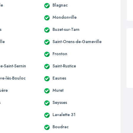
le
Blagnac
Mondonville
s
Buzet-sur-Tarn
lle
Saint-Orens-de-Gameville
Fronton
e-Saint-Sernin
Saint-Rustice
uve-lès-Bouloc
Eaunes
uère
Muret
s
Seysses
Lavalette 31
Boudrac