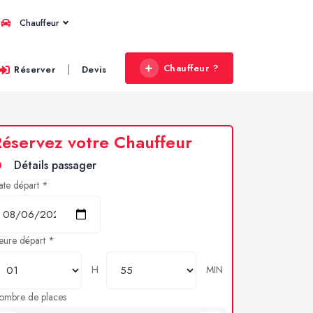
Chauffeur
Chauffeur ?
|
Réserver
Devis
éservez votre Chauffeur
Détails passager
ate départ *
eure départ *
H
MIN
ombre de places