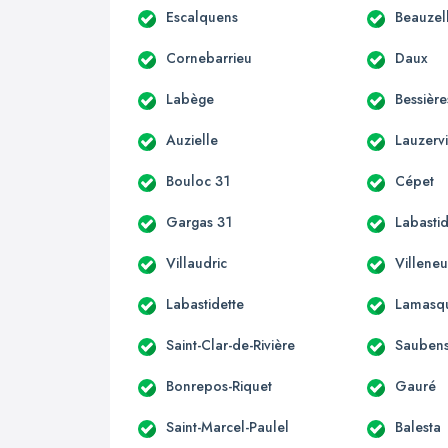
Escalquens
Beauzel
Cornebarrieu
Daux
Labège
Bessière
Auzielle
Lauzervi
Bouloc 31
Cépet
Gargas 31
Labastid
Villaudric
Villene
Labastidette
Lamasq
Saint-Clar-de-Rivière
Sauben
Bonrepos-Riquet
Gauré
Saint-Marcel-Paulel
Balesta