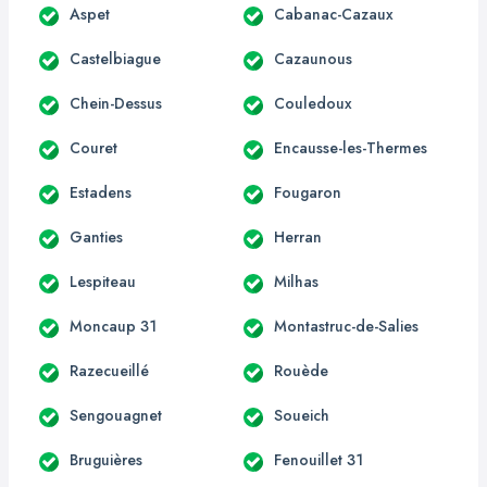
Aspet
Cabanac-Cazaux
Castelbiague
Cazaunous
Chein-Dessus
Couledoux
Couret
Encausse-les-Thermes
Estadens
Fougaron
Ganties
Herran
Lespiteau
Milhas
Moncaup 31
Montastruc-de-Salies
Razecueillé
Rouède
Sengouagnet
Soueich
Bruguières
Fenouillet 31