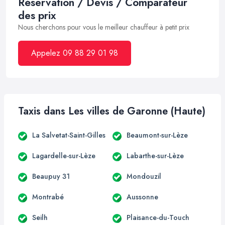
Réservation / Devis / Comparateur
des prix
Nous cherchons pour vous le meilleur chauffeur à petit prix
Appelez 09 88 29 01 98
Taxis dans Les villes de Garonne (Haute)
La Salvetat-Saint-Gilles
Beaumont-sur-Lèze
Lagardelle-sur-Lèze
Labarthe-sur-Lèze
Beaupuy 31
Mondouzil
Montrabé
Aussonne
Seilh
Plaisance-du-Touch