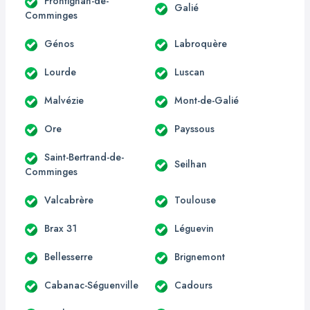
Frontignan-de-
Galié
Comminges
Génos
Labroquère
Lourde
Luscan
Malvézie
Mont-de-Galié
Ore
Payssous
Saint-Bertrand-de-
Seilhan
Comminges
Valcabrère
Toulouse
Brax 31
Léguevin
Bellesserre
Brignemont
Cabanac-Séguenville
Cadours