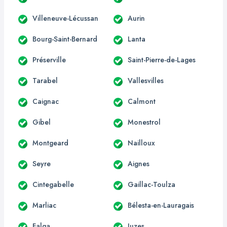
Villeneuve-Lécussan
Aurin
Bourg-Saint-Bernard
Lanta
Préserville
Saint-Pierre-de-Lages
Tarabel
Vallesvilles
Caignac
Calmont
Gibel
Monestrol
Montgeard
Nailloux
Seyre
Aignes
Cintegabelle
Gaillac-Toulza
Marliac
Bélesta-en-Lauragais
Falga
Juzes