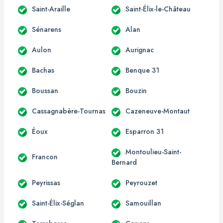
Saint-Araille
Saint-Élix-le-Château
Sénarens
Alan
Aulon
Aurignac
Bachas
Benque 31
Boussan
Bouzin
Cassagnabère-Tournas
Cazeneuve-Montaut
Éoux
Esparron 31
Montoulieu-Saint-
Francon
Bernard
Peyrissas
Peyrouzet
Saint-Élix-Séglan
Samouillan