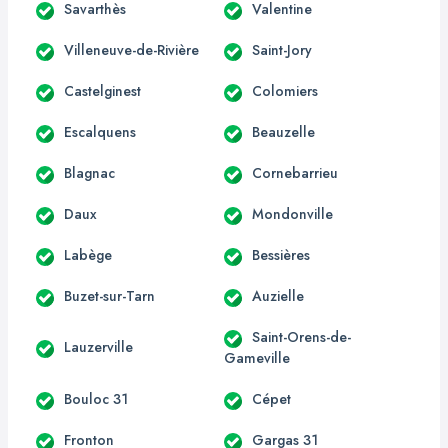
Savarthès
Valentine
Villeneuve-de-Rivière
Saint-Jory
Castelginest
Colomiers
Escalquens
Beauzelle
Blagnac
Cornebarrieu
Daux
Mondonville
Labège
Bessières
Buzet-sur-Tarn
Auzielle
Saint-Orens-de-
Lauzerville
Gameville
Bouloc 31
Cépet
Fronton
Gargas 31