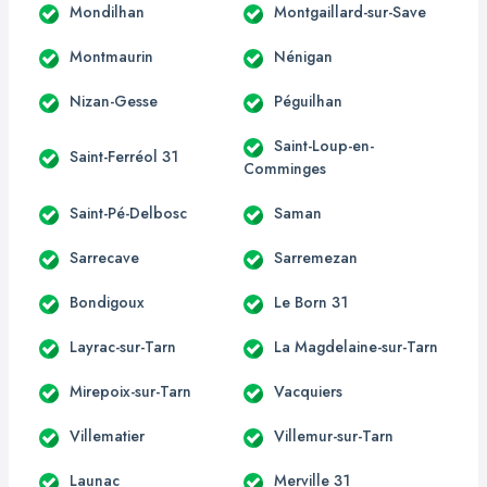
Mondilhan
Montgaillard-sur-Save
Montmaurin
Nénigan
Nizan-Gesse
Péguilhan
Saint-Loup-en-
Saint-Ferréol 31
Comminges
Saint-Pé-Delbosc
Saman
Sarrecave
Sarremezan
Bondigoux
Le Born 31
Layrac-sur-Tarn
La Magdelaine-sur-Tarn
Mirepoix-sur-Tarn
Vacquiers
Villematier
Villemur-sur-Tarn
Launac
Merville 31