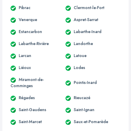
Pibrac
Clermont-le-Fort
Venerque
Aspret-Sarrat
Estancarbon
Labarthe-Inard
Labarthe-Rivière
Landorthe
Larcan
Latoue
Liéoux
Lodes
Miramont-de-
Pointis-Inard
Comminges
Régades
Rieucazé
Saint-Gaudens
Saint-Ignan
Saint-Marcet
Saux-et-Pomarède