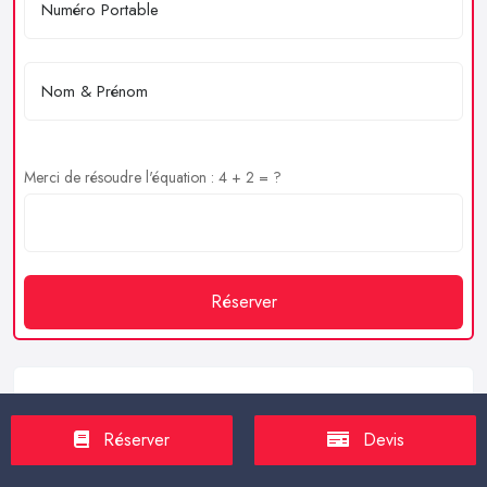
Merci de résoudre l'équation : 4 + 2 = ?
Réserver
Service client
Réserver
Devis
https://proxilive.fr