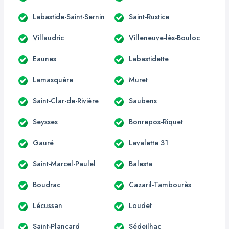
Labastide-Saint-Sernin
Saint-Rustice
Villaudric
Villeneuve-lès-Bouloc
Eaunes
Labastidette
Lamasquère
Muret
Saint-Clar-de-Rivière
Saubens
Seysses
Bonrepos-Riquet
Gauré
Lavalette 31
Saint-Marcel-Paulel
Balesta
Boudrac
Cazaril-Tambourès
Lécussan
Loudet
Saint-Plancard
Sédeilhac