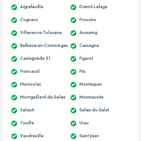
Aigrefeuille
Drémil-Lafage
Cugnaux
Frouzins
Villeneuve-Tolosane
Ausseing
Belbèze-en-Comminges
Cassagne
Castagnède 31
Figarol
Francazal
His
Marsoulas
Montespan
Montgaillard-de-Salies
Montsaunès
Saleich
Salies-du-Salat
Touille
Urau
Vaudreuille
Saint-Jean