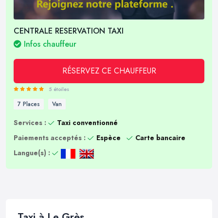
CENTRALE RESERVATION TAXI
Infos chauffeur
RÉSERVEZ CE CHAUFFEUR
5 étoiles
7 Places
Van
Services :
Taxi conventionné
Paiements acceptés :
Espèce
Carte bancaire
Langue(s) :
Taxi à Le Grès