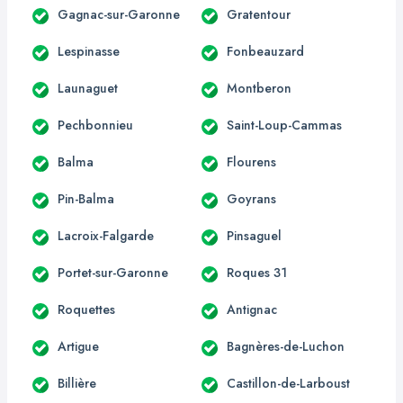
Gagnac-sur-Garonne
Gratentour
Lespinasse
Fonbeauzard
Launaguet
Montberon
Pechbonnieu
Saint-Loup-Cammas
Balma
Flourens
Pin-Balma
Goyrans
Lacroix-Falgarde
Pinsaguel
Portet-sur-Garonne
Roques 31
Roquettes
Antignac
Artigue
Bagnères-de-Luchon
Billière
Castillon-de-Larboust