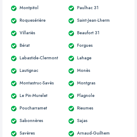
Montpitol
Paulhac 31
Roquesérière
Saint-Jean-Lherm
Villariès
Beaufort 31
Bérat
Forgues
Labastide-Clermont
Lahage
Lautignac
Monès
Montastruc-Savès
Montgras
Le Pin-Murelet
Plagnole
Poucharramet
Rieumes
Sabonnères
Sajas
Savères
Arnaud-Guilhem