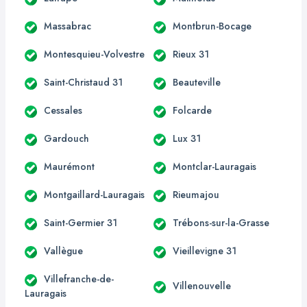
Massabrac
Montbrun-Bocage
Montesquieu-Volvestre
Rieux 31
Saint-Christaud 31
Beauteville
Cessales
Folcarde
Gardouch
Lux 31
Maurémont
Montclar-Lauragais
Montgaillard-Lauragais
Rieumajou
Saint-Germier 31
Trébons-sur-la-Grasse
Vallègue
Vieillevigne 31
Villefranche-de-
Villenouvelle
Lauragais