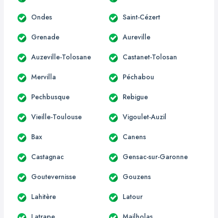
Ondes
Saint-Cézert
Grenade
Aureville
Auzeville-Tolosane
Castanet-Tolosan
Mervilla
Péchabou
Pechbusque
Rebigue
Vieille-Toulouse
Vigoulet-Auzil
Bax
Canens
Castagnac
Gensac-sur-Garonne
Goutevernisse
Gouzens
Lahitère
Latour
Latrape
Mailholas