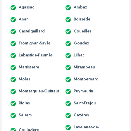
Agassac
Ambax
Anan
Boissède
Castelgaillard
Coueilles
Frontignan-Savès
Goudex
Labastide-Paumès
Lilhac
Martisserre
Mirambeau
Molas
Montbernard
Montesquieu-Guittaut
Puymaurin
Riolas
Saint-Frajou
Salerm
Cazères
Lavelanet-de-
Couladère