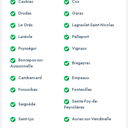
Caubiac
Cox
Drudas
Garac
Le Grès
Lagraulet-Saint-Nicolas
Laréole
Pelleport
Puysségur
Vignaux
Bonrepos-sur-
Bragayrac
Aussonnelle
Cambernard
Empeaux
Fonsorbes
Fontenilles
Sainte-Foy-de-
Saiguède
Peyrolières
Saint-Lys
Auriac-sur-Vendinelle