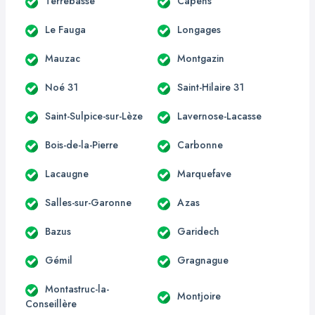
Terrebasse
Capens
Le Fauga
Longages
Mauzac
Montgazin
Noé 31
Saint-Hilaire 31
Saint-Sulpice-sur-Lèze
Lavernose-Lacasse
Bois-de-la-Pierre
Carbonne
Lacaugne
Marquefave
Salles-sur-Garonne
Azas
Bazus
Garidech
Gémil
Gragnague
Montastruc-la-
Montjoire
Conseillère