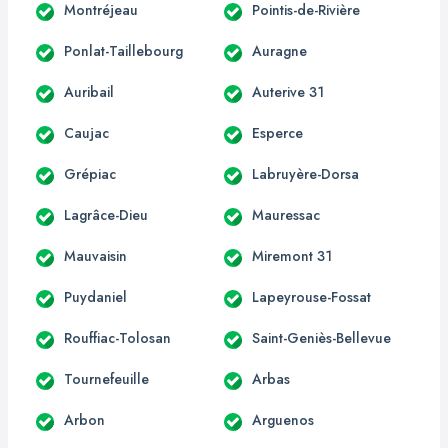
Montréjeau
Pointis-de-Rivière
Ponlat-Taillebourg
Auragne
Auribail
Auterive 31
Caujac
Esperce
Grépiac
Labruyère-Dorsa
Lagrâce-Dieu
Mauressac
Mauvaisin
Miremont 31
Puydaniel
Lapeyrouse-Fossat
Rouffiac-Tolosan
Saint-Geniès-Bellevue
Tournefeuille
Arbas
Arbon
Arguenos