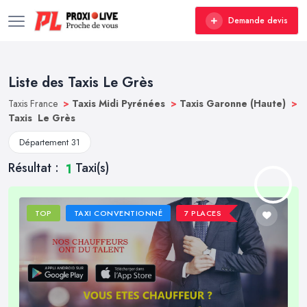
Demande devis
Liste des Taxis Le Grès
Taxis France
>
Taxis Midi Pyrénées
>
Taxis Garonne (Haute)
>
Taxis Le Grès
Département 31
Résultat :
Taxi(s)
1
TOP
TAXI CONVENTIONNÉ
7 PLACES