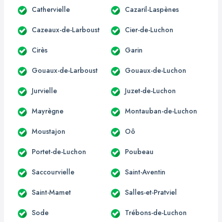
Cathervielle
Cazaril-Laspènes
Cazeaux-de-Larboust
Cier-de-Luchon
Cirès
Garin
Gouaux-de-Larboust
Gouaux-de-Luchon
Jurvielle
Juzet-de-Luchon
Mayrègne
Montauban-de-Luchon
Moustajon
Oô
Portet-de-Luchon
Poubeau
Saccourvielle
Saint-Aventin
Saint-Mamet
Salles-et-Pratviel
Sode
Trébons-de-Luchon