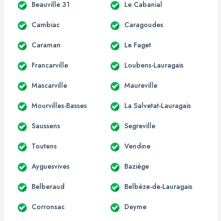
Beauville 31
Le Cabanial
Cambiac
Caragoudes
Caraman
Le Faget
Francarville
Loubens-Lauragais
Mascarville
Maureville
Mourvilles-Basses
La Salvetat-Lauragais
Saussens
Segreville
Toutens
Vendine
Ayguesvives
Baziège
Belberaud
Belbèze-de-Lauragais
Corronsac
Deyme