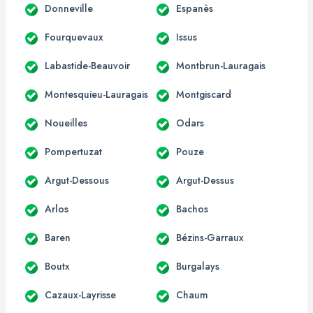
Donneville
Espanès
Fourquevaux
Issus
Labastide-Beauvoir
Montbrun-Lauragais
Montesquieu-Lauragais
Montgiscard
Noueilles
Odars
Pompertuzat
Pouze
Argut-Dessous
Argut-Dessus
Arlos
Bachos
Baren
Bézins-Garraux
Boutx
Burgalays
Cazaux-Layrisse
Chaum