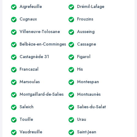
Aigrefeuille
Drémil-Lafage
Cugnaux
Frouzins
Villeneuve-Tolosane
Ausseing
Belbèze-en-Comminges
Cassagne
Castagnède 31
Figarol
Francazal
His
Marsoulas
Montespan
Montgaillard-de-Salies
Montsaunès
Saleich
Salies-du-Salat
Touille
Urau
Vaudreuille
Saint-Jean