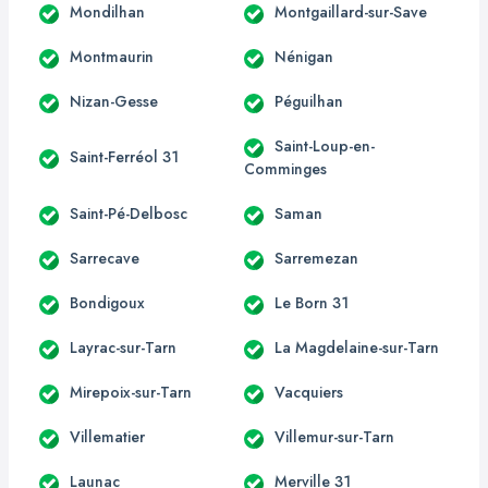
Mondilhan
Montgaillard-sur-Save
Montmaurin
Nénigan
Nizan-Gesse
Péguilhan
Saint-Loup-en-
Saint-Ferréol 31
Comminges
Saint-Pé-Delbosc
Saman
Sarrecave
Sarremezan
Bondigoux
Le Born 31
Layrac-sur-Tarn
La Magdelaine-sur-Tarn
Mirepoix-sur-Tarn
Vacquiers
Villematier
Villemur-sur-Tarn
Launac
Merville 31