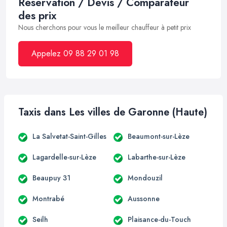
Réservation / Devis / Comparateur
des prix
Nous cherchons pour vous le meilleur chauffeur à petit prix
Appelez 09 88 29 01 98
Taxis dans Les villes de Garonne (Haute)
La Salvetat-Saint-Gilles
Beaumont-sur-Lèze
Lagardelle-sur-Lèze
Labarthe-sur-Lèze
Beaupuy 31
Mondouzil
Montrabé
Aussonne
Seilh
Plaisance-du-Touch