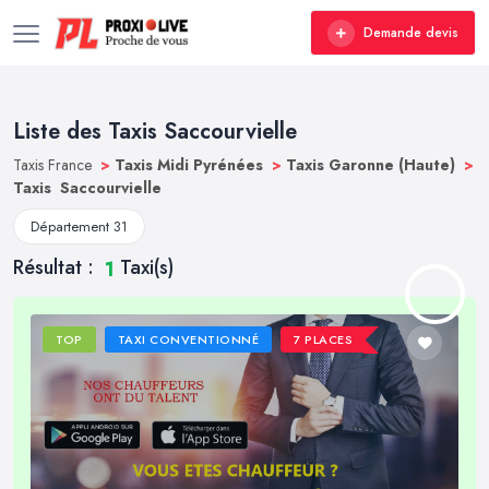
Demande devis
Liste des Taxis Saccourvielle
Taxis France
>
Taxis Midi Pyrénées
>
Taxis Garonne (Haute)
>
Taxis Saccourvielle
Département 31
Résultat :
Taxi(s)
1
TOP
TAXI CONVENTIONNÉ
7 PLACES