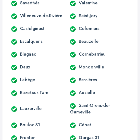
Savarthès
Valentine
Villeneuve-de-Rivière
Saint-Jory
Castelginest
Colomiers
Escalquens
Beauzelle
Blagnac
Cornebarrieu
Daux
Mondonville
Labège
Bessières
Buzet-sur-Tarn
Auzielle
Saint-Orens-de-
Lauzerville
Gameville
Bouloc 31
Cépet
Fronton
Gargas 31