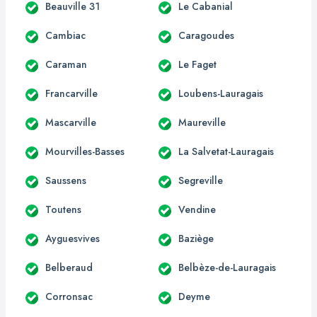
Beauville 31
Le Cabanial
Cambiac
Caragoudes
Caraman
Le Faget
Francarville
Loubens-Lauragais
Mascarville
Maureville
Mourvilles-Basses
La Salvetat-Lauragais
Saussens
Segreville
Toutens
Vendine
Ayguesvives
Baziège
Belberaud
Belbèze-de-Lauragais
Corronsac
Deyme