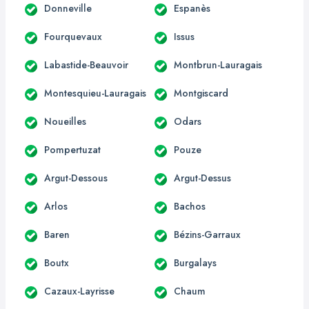
Donneville
Espanès
Fourquevaux
Issus
Labastide-Beauvoir
Montbrun-Lauragais
Montesquieu-Lauragais
Montgiscard
Noueilles
Odars
Pompertuzat
Pouze
Argut-Dessous
Argut-Dessus
Arlos
Bachos
Baren
Bézins-Garraux
Boutx
Burgalays
Cazaux-Layrisse
Chaum