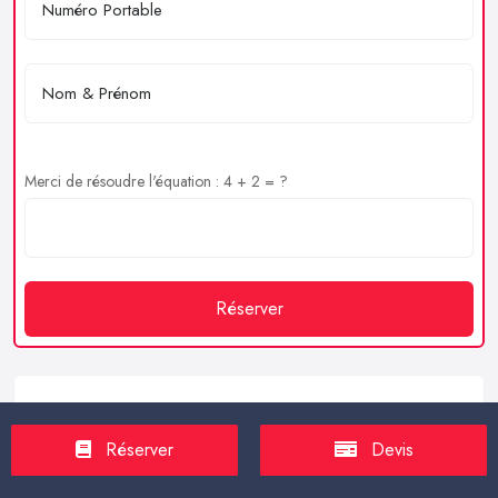
Merci de résoudre l'équation : 4 + 2 = ?
Réserver
Service client
Réserver
Devis
https://proxilive.fr