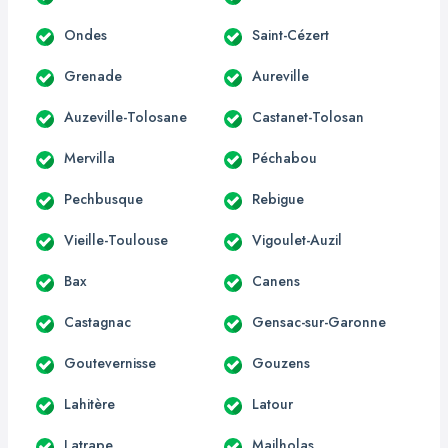
Ondes
Saint-Cézert
Grenade
Aureville
Auzeville-Tolosane
Castanet-Tolosan
Mervilla
Péchabou
Pechbusque
Rebigue
Vieille-Toulouse
Vigoulet-Auzil
Bax
Canens
Castagnac
Gensac-sur-Garonne
Goutevernisse
Gouzens
Lahitère
Latour
Latrape
Mailholas