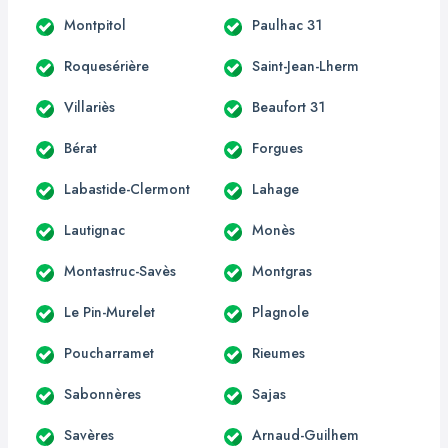
Montpitol
Paulhac 31
Roquesérière
Saint-Jean-Lherm
Villariès
Beaufort 31
Bérat
Forgues
Labastide-Clermont
Lahage
Lautignac
Monès
Montastruc-Savès
Montgras
Le Pin-Murelet
Plagnole
Poucharramet
Rieumes
Sabonnères
Sajas
Savères
Arnaud-Guilhem