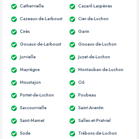
Cathervielle
Cazaril-Laspènes
Cazeaux-de-Larboust
Cier-de-Luchon
Cirès
Garin
Gouaux-de-Larboust
Gouaux-de-Luchon
Jurvielle
Juzet-de-Luchon
Mayrègne
Montauban-de-Luchon
Moustajon
Oô
Portet-de-Luchon
Poubeau
Saccourvielle
Saint-Aventin
Saint-Mamet
Salles-et-Pratviel
Sode
Trébons-de-Luchon