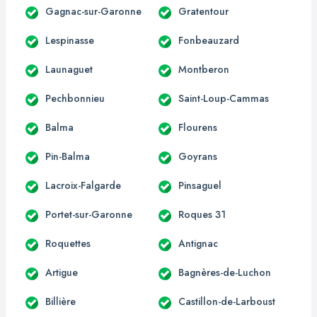
Gagnac-sur-Garonne
Gratentour
Lespinasse
Fonbeauzard
Launaguet
Montberon
Pechbonnieu
Saint-Loup-Cammas
Balma
Flourens
Pin-Balma
Goyrans
Lacroix-Falgarde
Pinsaguel
Portet-sur-Garonne
Roques 31
Roquettes
Antignac
Artigue
Bagnères-de-Luchon
Billière
Castillon-de-Larboust