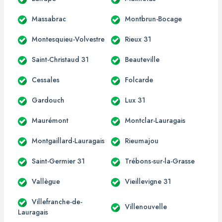
Massabrac
Montbrun-Bocage
Montesquieu-Volvestre
Rieux 31
Saint-Christaud 31
Beauteville
Cessales
Folcarde
Gardouch
Lux 31
Maurémont
Montclar-Lauragais
Montgaillard-Lauragais
Rieumajou
Saint-Germier 31
Trébons-sur-la-Grasse
Vallègue
Vieillevigne 31
Villefranche-de-
Villenouvelle
Lauragais