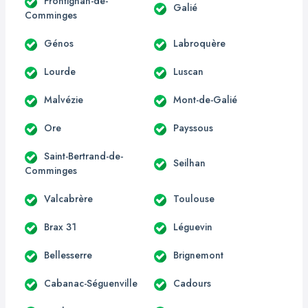
Frontignan-de-
Galié
Comminges
Génos
Labroquère
Lourde
Luscan
Malvézie
Mont-de-Galié
Ore
Payssous
Saint-Bertrand-de-
Seilhan
Comminges
Valcabrère
Toulouse
Brax 31
Léguevin
Bellesserre
Brignemont
Cabanac-Séguenville
Cadours