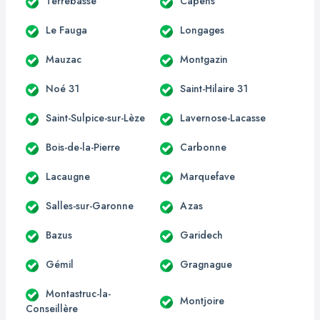
Terrebasse
Capens
Le Fauga
Longages
Mauzac
Montgazin
Noé 31
Saint-Hilaire 31
Saint-Sulpice-sur-Lèze
Lavernose-Lacasse
Bois-de-la-Pierre
Carbonne
Lacaugne
Marquefave
Salles-sur-Garonne
Azas
Bazus
Garidech
Gémil
Gragnague
Montastruc-la-
Montjoire
Conseillère