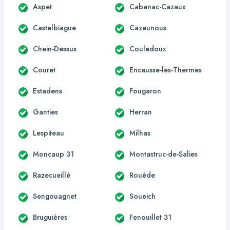
Aspet
Cabanac-Cazaux
Castelbiague
Cazaunous
Chein-Dessus
Couledoux
Couret
Encausse-les-Thermes
Estadens
Fougaron
Ganties
Herran
Lespiteau
Milhas
Moncaup 31
Montastruc-de-Salies
Razecueillé
Rouède
Sengouagnet
Soueich
Bruguières
Fenouillet 31