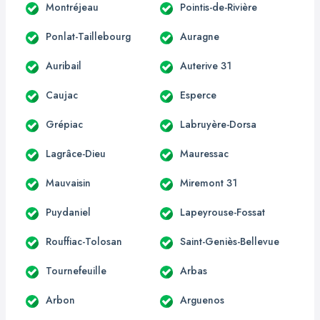
Montréjeau
Pointis-de-Rivière
Ponlat-Taillebourg
Auragne
Auribail
Auterive 31
Caujac
Esperce
Grépiac
Labruyère-Dorsa
Lagrâce-Dieu
Mauressac
Mauvaisin
Miremont 31
Puydaniel
Lapeyrouse-Fossat
Rouffiac-Tolosan
Saint-Geniès-Bellevue
Tournefeuille
Arbas
Arbon
Arguenos