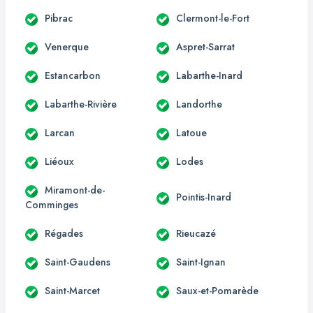
Pibrac
Clermont-le-Fort
Venerque
Aspret-Sarrat
Estancarbon
Labarthe-Inard
Labarthe-Rivière
Landorthe
Larcan
Latoue
Liéoux
Lodes
Miramont-de-
Pointis-Inard
Comminges
Régades
Rieucazé
Saint-Gaudens
Saint-Ignan
Saint-Marcet
Saux-et-Pomarède