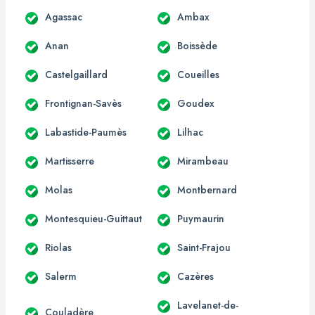
Agassac
Ambax
Anan
Boissède
Castelgaillard
Coueilles
Frontignan-Savès
Goudex
Labastide-Paumès
Lilhac
Martisserre
Mirambeau
Molas
Montbernard
Montesquieu-Guittaut
Puymaurin
Riolas
Saint-Frajou
Salerm
Cazères
Lavelanet-de-
Couladère