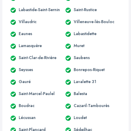
Labastide-Saint-Sernin
Saint-Rustice
Villaudric
Villeneuve-lès-Bouloc
Eaunes
Labastidette
Lamasquère
Muret
Saint-Clar-de-Rivière
Saubens
Seysses
Bonrepos-Riquet
Gauré
Lavalette 31
Saint-Marcel-Paulel
Balesta
Boudrac
Cazaril-Tambourès
Lécussan
Loudet
Saint-Plancard
Sédeilhac