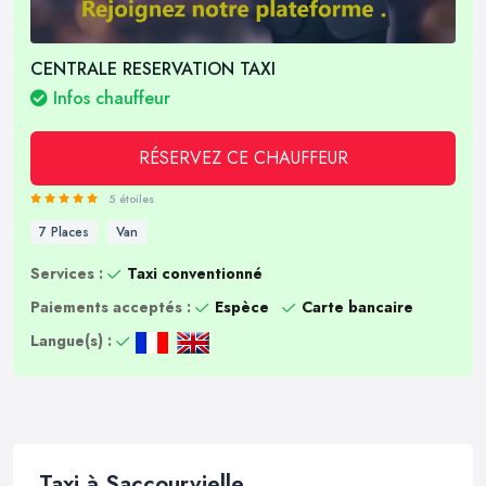
CENTRALE RESERVATION TAXI
Infos chauffeur
RÉSERVEZ CE CHAUFFEUR
5 étoiles
7 Places
Van
Services :
Taxi conventionné
Paiements acceptés :
Espèce
Carte bancaire
Langue(s) :
Taxi à Saccourvielle