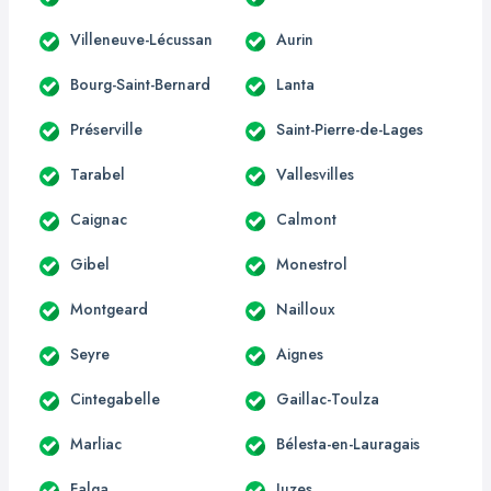
Villeneuve-Lécussan
Aurin
Bourg-Saint-Bernard
Lanta
Préserville
Saint-Pierre-de-Lages
Tarabel
Vallesvilles
Caignac
Calmont
Gibel
Monestrol
Montgeard
Nailloux
Seyre
Aignes
Cintegabelle
Gaillac-Toulza
Marliac
Bélesta-en-Lauragais
Falga
Juzes