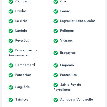
Caubiac
Cox
Drudas
Garac
Le Grès
Lagraulet-Saint-Nicolas
Laréole
Pelleport
Puysségur
Vignaux
Bonrepos-sur-
Bragayrac
Aussonnelle
Cambernard
Empeaux
Fonsorbes
Fontenilles
Sainte-Foy-de-
Saiguède
Peyrolières
Saint-Lys
Auriac-sur-Vendinelle