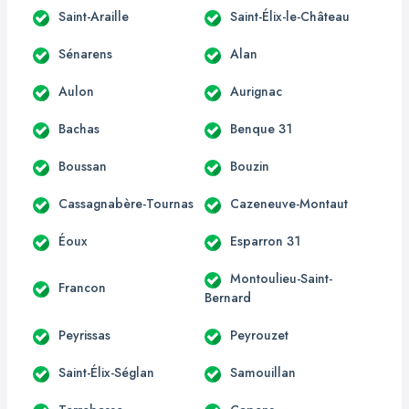
Saint-Araille
Saint-Élix-le-Château
Sénarens
Alan
Aulon
Aurignac
Bachas
Benque 31
Boussan
Bouzin
Cassagnabère-Tournas
Cazeneuve-Montaut
Éoux
Esparron 31
Montoulieu-Saint-
Francon
Bernard
Peyrissas
Peyrouzet
Saint-Élix-Séglan
Samouillan