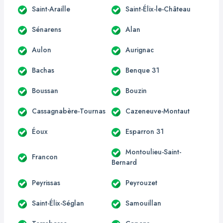
Saint-Araille
Saint-Élix-le-Château
Sénarens
Alan
Aulon
Aurignac
Bachas
Benque 31
Boussan
Bouzin
Cassagnabère-Tournas
Cazeneuve-Montaut
Éoux
Esparron 31
Montoulieu-Saint-
Francon
Bernard
Peyrissas
Peyrouzet
Saint-Élix-Séglan
Samouillan