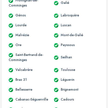
Frontignan-de-
Galié
Comminges
Génos
Labroquère
Lourde
Luscan
Malvézie
Mont-de-Galié
Ore
Payssous
Saint-Bertrand-de-
Seilhan
Comminges
Valcabrère
Toulouse
Brax 31
Léguevin
Bellesserre
Brignemont
Cabanac-Séguenville
Cadours