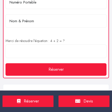
Merci de résoudre l'équation : 4 + 2 = ?
Réserver
Service client
Réserver
Devis
https://proxilive.fr