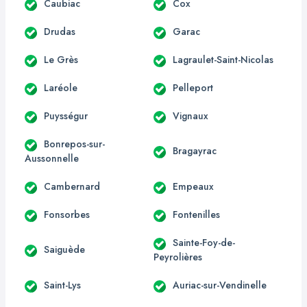
Caubiac
Cox
Drudas
Garac
Le Grès
Lagraulet-Saint-Nicolas
Laréole
Pelleport
Puysségur
Vignaux
Bonrepos-sur-
Bragayrac
Aussonnelle
Cambernard
Empeaux
Fonsorbes
Fontenilles
Sainte-Foy-de-
Saiguède
Peyrolières
Saint-Lys
Auriac-sur-Vendinelle