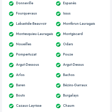
Donneville
Espanès
Fourquevaux
Issus
Labastide-Beauvoir
Montbrun-Lauragais
Montesquieu-Lauragais
Montgiscard
Noueilles
Odars
Pompertuzat
Pouze
Argut-Dessous
Argut-Dessus
Arlos
Bachos
Baren
Bézins-Garraux
Boutx
Burgalays
Cazaux-Layrisse
Chaum