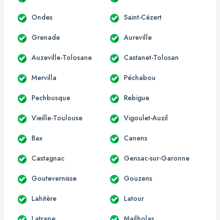
Ondes
Saint-Cézert
Grenade
Aureville
Auzeville-Tolosane
Castanet-Tolosan
Mervilla
Péchabou
Pechbusque
Rebigue
Vieille-Toulouse
Vigoulet-Auzil
Bax
Canens
Castagnac
Gensac-sur-Garonne
Goutevernisse
Gouzens
Lahitère
Latour
Latrape
Mailholas