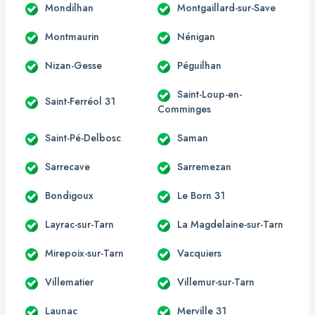
Mondilhan
Montgaillard-sur-Save
Montmaurin
Nénigan
Nizan-Gesse
Péguilhan
Saint-Loup-en-
Saint-Ferréol 31
Comminges
Saint-Pé-Delbosc
Saman
Sarrecave
Sarremezan
Bondigoux
Le Born 31
Layrac-sur-Tarn
La Magdelaine-sur-Tarn
Mirepoix-sur-Tarn
Vacquiers
Villematier
Villemur-sur-Tarn
Launac
Merville 31