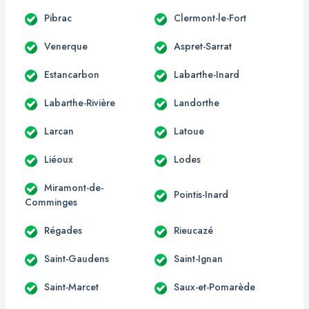
Pibrac
Clermont-le-Fort
Venerque
Aspret-Sarrat
Estancarbon
Labarthe-Inard
Labarthe-Rivière
Landorthe
Larcan
Latoue
Liéoux
Lodes
Miramont-de-
Pointis-Inard
Comminges
Régades
Rieucazé
Saint-Gaudens
Saint-Ignan
Saint-Marcet
Saux-et-Pomarède