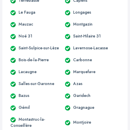
Terrebasse
Capens
Le Fauga
Longages
Mauzac
Montgazin
Noé 31
Saint-Hilaire 31
Saint-Sulpice-sur-Lèze
Lavernose-Lacasse
Bois-de-la-Pierre
Carbonne
Lacaugne
Marquefave
Salles-sur-Garonne
Azas
Bazus
Garidech
Gémil
Gragnague
Montastruc-la-
Montjoire
Conseillère