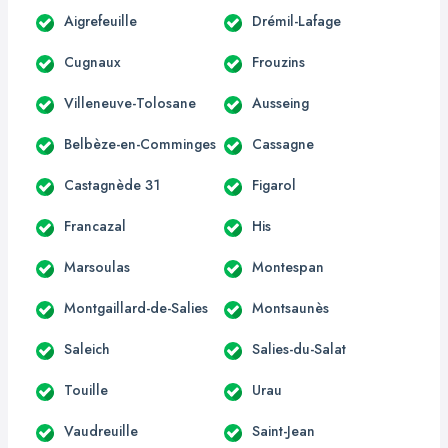
Aigrefeuille
Drémil-Lafage
Cugnaux
Frouzins
Villeneuve-Tolosane
Ausseing
Belbèze-en-Comminges
Cassagne
Castagnède 31
Figarol
Francazal
His
Marsoulas
Montespan
Montgaillard-de-Salies
Montsaunès
Saleich
Salies-du-Salat
Touille
Urau
Vaudreuille
Saint-Jean