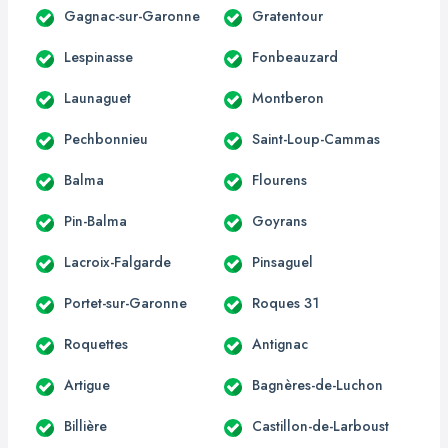
Gagnac-sur-Garonne
Gratentour
Lespinasse
Fonbeauzard
Launaguet
Montberon
Pechbonnieu
Saint-Loup-Cammas
Balma
Flourens
Pin-Balma
Goyrans
Lacroix-Falgarde
Pinsaguel
Portet-sur-Garonne
Roques 31
Roquettes
Antignac
Artigue
Bagnères-de-Luchon
Billière
Castillon-de-Larboust