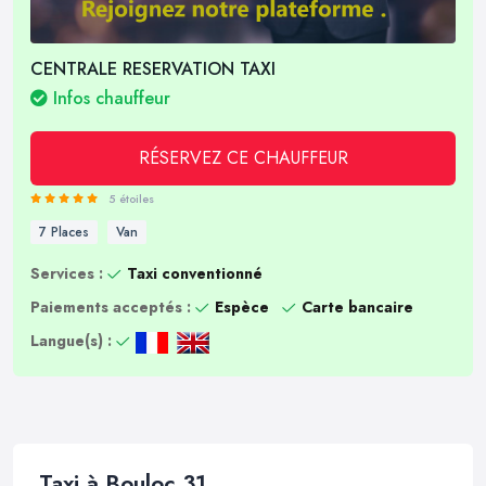
CENTRALE RESERVATION TAXI
Infos chauffeur
RÉSERVEZ CE CHAUFFEUR
5 étoiles
7 Places
Van
Services :
Taxi conventionné
Paiements acceptés :
Espèce
Carte bancaire
Langue(s) :
Taxi à Bouloc 31