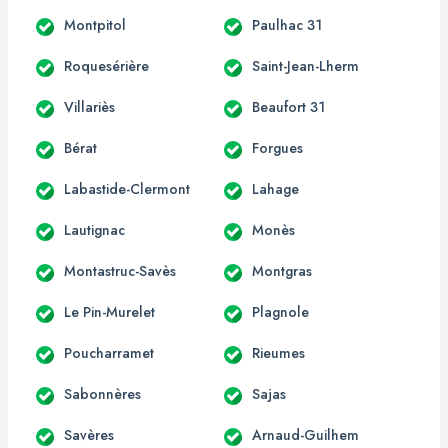
Montpitol
Paulhac 31
Roquesérière
Saint-Jean-Lherm
Villariès
Beaufort 31
Bérat
Forgues
Labastide-Clermont
Lahage
Lautignac
Monès
Montastruc-Savès
Montgras
Le Pin-Murelet
Plagnole
Poucharramet
Rieumes
Sabonnères
Sajas
Savères
Arnaud-Guilhem