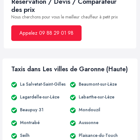
Réservation / Devis / Comparateur
des prix
Nous cherchons pour vous le meilleur chauffeur à petit prix
Appelez 09 88 29 01 98
Taxis dans Les villes de Garonne (Haute)
La Salvetat-Saint-Gilles
Beaumont-sur-Lèze
Lagardelle-sur-Lèze
Labarthe-sur-Lèze
Beaupuy 31
Mondouzil
Montrabé
Aussonne
Seilh
Plaisance-du-Touch