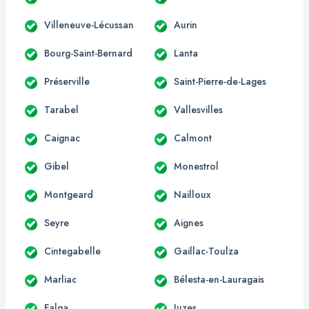
Villeneuve-Lécussan
Aurin
Bourg-Saint-Bernard
Lanta
Préserville
Saint-Pierre-de-Lages
Tarabel
Vallesvilles
Caignac
Calmont
Gibel
Monestrol
Montgeard
Nailloux
Seyre
Aignes
Cintegabelle
Gaillac-Toulza
Marliac
Bélesta-en-Lauragais
Falga
Juzes