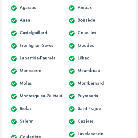
Agassac
Ambax
Anan
Boissède
Castelgaillard
Coueilles
Frontignan-Savès
Goudex
Labastide-Paumès
Lilhac
Martisserre
Mirambeau
Molas
Montbernard
Montesquieu-Guittaut
Puymaurin
Riolas
Saint-Frajou
Salerm
Cazères
Lavelanet-de-
Couladère