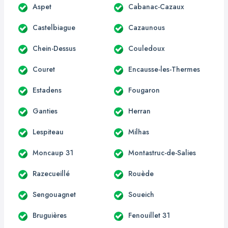
Aspet
Cabanac-Cazaux
Castelbiague
Cazaunous
Chein-Dessus
Couledoux
Couret
Encausse-les-Thermes
Estadens
Fougaron
Ganties
Herran
Lespiteau
Milhas
Moncaup 31
Montastruc-de-Salies
Razecueillé
Rouède
Sengouagnet
Soueich
Bruguières
Fenouillet 31