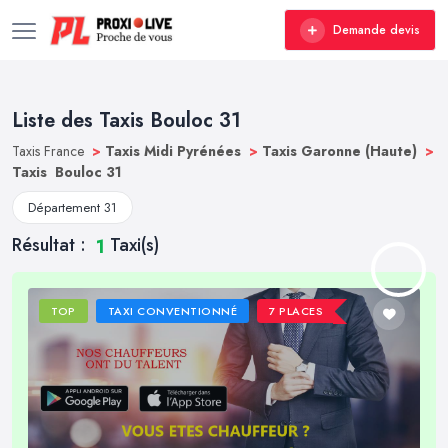
Demande devis
Liste des Taxis Bouloc 31
Taxis France
>
Taxis Midi Pyrénées
>
Taxis Garonne (Haute)
>
Taxis Bouloc 31
Département 31
Résultat :
Taxi(s)
1
TOP
TAXI CONVENTIONNÉ
7 PLACES