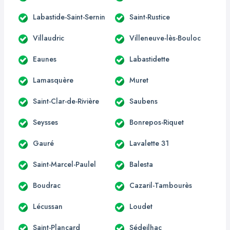
Labastide-Saint-Sernin
Saint-Rustice
Villaudric
Villeneuve-lès-Bouloc
Eaunes
Labastidette
Lamasquère
Muret
Saint-Clar-de-Rivière
Saubens
Seysses
Bonrepos-Riquet
Gauré
Lavalette 31
Saint-Marcel-Paulel
Balesta
Boudrac
Cazaril-Tambourès
Lécussan
Loudet
Saint-Plancard
Sédeilhac