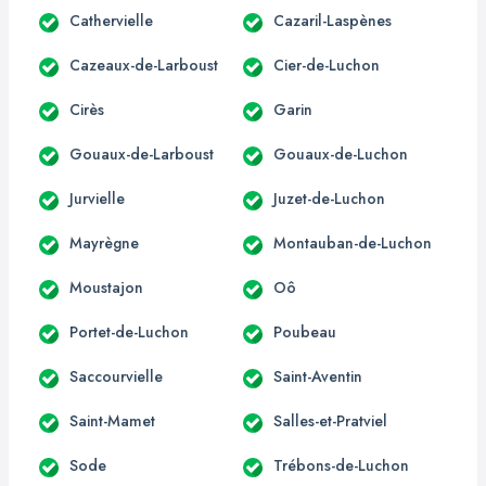
Cathervielle
Cazaril-Laspènes
Cazeaux-de-Larboust
Cier-de-Luchon
Cirès
Garin
Gouaux-de-Larboust
Gouaux-de-Luchon
Jurvielle
Juzet-de-Luchon
Mayrègne
Montauban-de-Luchon
Moustajon
Oô
Portet-de-Luchon
Poubeau
Saccourvielle
Saint-Aventin
Saint-Mamet
Salles-et-Pratviel
Sode
Trébons-de-Luchon