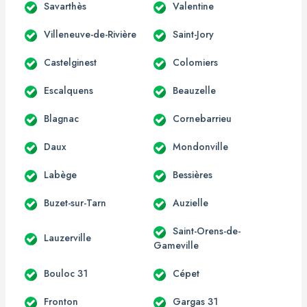
Savarthès
Valentine
Villeneuve-de-Rivière
Saint-Jory
Castelginest
Colomiers
Escalquens
Beauzelle
Blagnac
Cornebarrieu
Daux
Mondonville
Labège
Bessières
Buzet-sur-Tarn
Auzielle
Saint-Orens-de-
Lauzerville
Gameville
Bouloc 31
Cépet
Fronton
Gargas 31