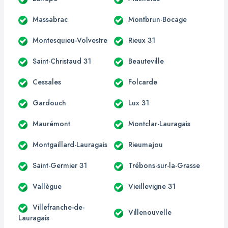
Massabrac
Montbrun-Bocage
Montesquieu-Volvestre
Rieux 31
Saint-Christaud 31
Beauteville
Cessales
Folcarde
Gardouch
Lux 31
Maurémont
Montclar-Lauragais
Montgaillard-Lauragais
Rieumajou
Saint-Germier 31
Trébons-sur-la-Grasse
Vallègue
Vieillevigne 31
Villefranche-de-
Villenouvelle
Lauragais