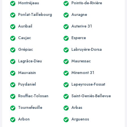
Montréjeau
Pointis-de-Rivière
Ponlat-Taillebourg
Auragne
Auribail
Auterive 31
Caujac
Esperce
Grépiac
Labruyère-Dorsa
Lagrâce-Dieu
Mauressac
Mauvaisin
Miremont 31
Puydaniel
Lapeyrouse-Fossat
Rouffiac-Tolosan
Saint-Geniès-Bellevue
Tournefeuille
Arbas
Arbon
Arguenos