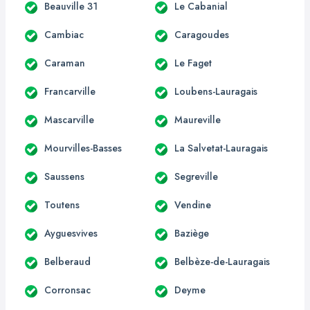
Beauville 31
Le Cabanial
Cambiac
Caragoudes
Caraman
Le Faget
Francarville
Loubens-Lauragais
Mascarville
Maureville
Mourvilles-Basses
La Salvetat-Lauragais
Saussens
Segreville
Toutens
Vendine
Ayguesvives
Baziège
Belberaud
Belbèze-de-Lauragais
Corronsac
Deyme