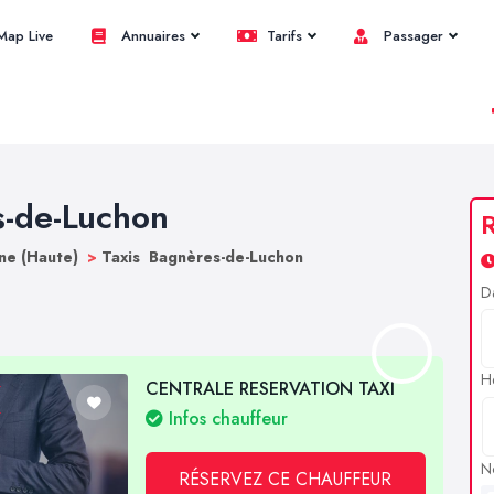
ap Live
Annuaires
Tarifs
Passager
s-de-Luchon
R
ne (Haute)
>
Taxis Bagnères-de-Luchon
D
H
CENTRALE RESERVATION TAXI
Infos chauffeur
N
RÉSERVEZ CE CHAUFFEUR