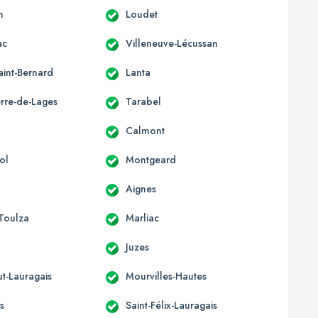
n
Loudet
ac
Villeneuve-Lécussan
aint-Bernard
Lanta
erre-de-Lages
Tarabel
Calmont
ol
Montgeard
Aignes
-Toulza
Marliac
Juzes
t-Lauragais
Mourvilles-Hautes
s
Saint-Félix-Lauragais