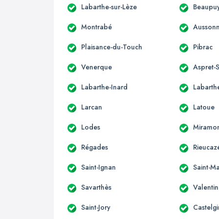
Labarthe-sur-Lèze
Beaupuy
Montrabé
Ausson
Plaisance-du-Touch
Pibrac
Venerque
Aspret-S
Labarthe-Inard
Labarthe
Larcan
Latoue
Lodes
Miramo
Régades
Rieucaz
Saint-Ignan
Saint-Ma
Savarthès
Valenti
Saint-Jory
Castelgi