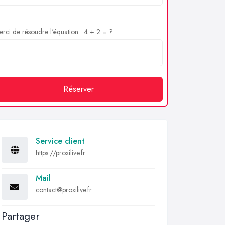
rci de résoudre l'équation : 4 + 2 = ?
Réserver
Service client
https://proxilive.fr
Mail
contact@proxilive.fr
Partager