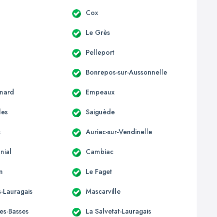
c
Cox
Le Grès
Pelleport
Bonrepos-sur-Aussonnelle
nard
Empeaux
les
Saiguède
s
Auriac-sur-Vendinelle
nial
Cambiac
n
Le Faget
-Lauragais
Mascarville
les-Basses
La Salvetat-Lauragais