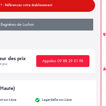
? : Référencez votre établissement
 Bagnères-de-Luchon
ur des prix
Appelez 09 88 29 01 98
t prix
(Haute)
t-sur-Lèze
Lagardelle-sur-Lèze