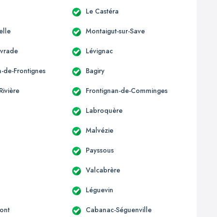
Le Castéra
elle
Montaigut-sur-Save
ivrade
Lévignac
n-de-Frontignes
Bagiry
Rivière
Frontignan-de-Comminges
Labroquère
Malvézie
Payssous
Valcabrère
Léguevin
ont
Cabanac-Séguenville