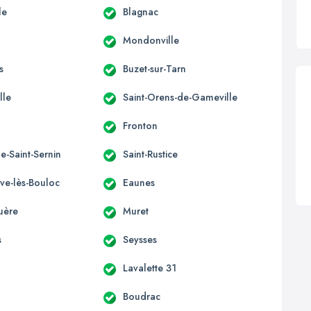
le
Blagnac
Mondonville
s
Buzet-sur-Tarn
lle
Saint-Orens-de-Gameville
Fronton
e-Saint-Sernin
Saint-Rustice
uve-lès-Bouloc
Eaunes
uère
Muret
s
Seysses
Lavalette 31
Boudrac