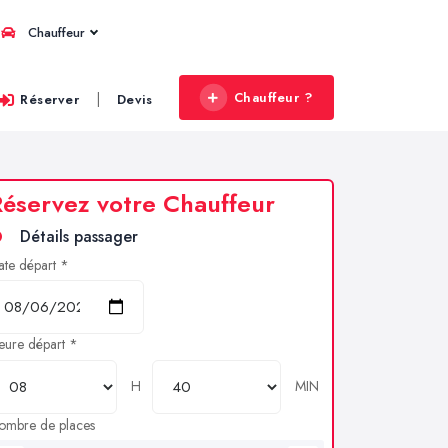
Chauffeur
Chauffeur ?
|
Réserver
Devis
éservez votre Chauffeur
Détails passager
ate départ *
eure départ *
H
MIN
ombre de places