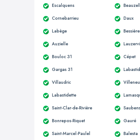
Escalquens
Beauzel
Cornebarrieu
Daux
Labège
Bessière
Auzielle
Lauzervi
Bouloc 31
Cépet
Gargas 31
Labastid
Villaudric
Villene
Labastidette
Lamasq
Saint-Clar-de-Rivière
Sauben
Bonrepos-Riquet
Gauré
Saint-Marcel-Paulel
Balesta