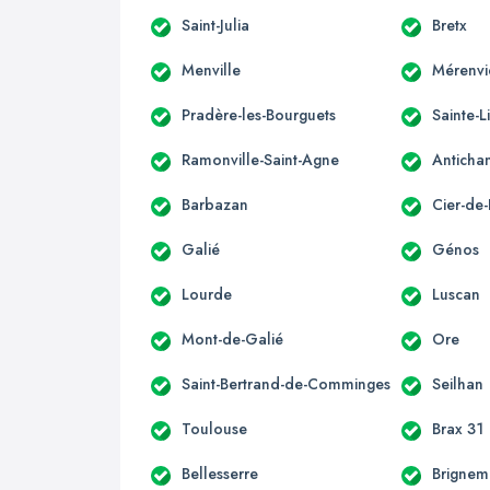
Saint-Julia
Bretx
Menville
Mérenvi
Pradère-les-Bourguets
Sainte-L
Ramonville-Saint-Agne
Anticha
Barbazan
Cier-de-
Galié
Génos
Lourde
Luscan
Mont-de-Galié
Ore
Saint-Bertrand-de-Comminges
Seilhan
Toulouse
Brax 31
Bellesserre
Brignem