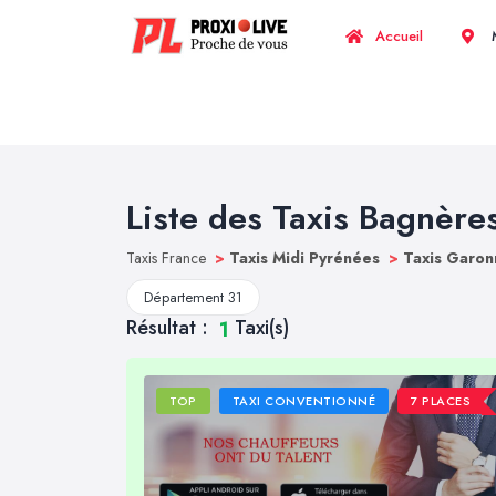
Accueil
M
Liste des Taxis Bagnère
Taxis France
>
Taxis Midi Pyrénées
>
Taxis Garon
Département 31
Résultat :
Taxi(s)
1
TOP
TAXI CONVENTIONNÉ
7 PLACES