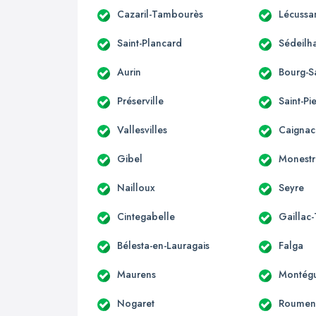
Cazaril-Tambourès
Lécussa
Saint-Plancard
Sédeilh
Aurin
Bourg-S
Préserville
Saint-Pi
Vallesvilles
Caignac
Gibel
Monestr
Nailloux
Seyre
Cintegabelle
Gaillac
Bélesta-en-Lauragais
Falga
Maurens
Montégu
Nogaret
Roumen