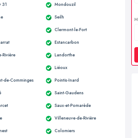
 31
Mondouzil
ne
Seilh
Me
Clermont-le-Fort
arrat
Estancarbon
-Rivière
Landorthe
Liéoux
nt-de-Comminges
Pointis-Inard
é
Saint-Gaudens
rcet
Saux-et-Pomarède
ne
Villeneuve-de-Rivière
nest
Colomiers