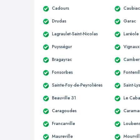
Cadours
Caubia
Drudas
Garac
Lagraulet-Saint-Nicolas
Laréole
Puysségur
Vignaux
Bragayrac
Camber
Fonsorbes
Fontenil
Sainte-Foy-de-Peyrolières
Saint-Ly
Beauville 31
Le Caba
Caragoudes
Carama
Francarville
Loubens
Maureville
Mourvil