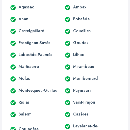
Agassac
Ambax
Anan
Boissède
Castelgaillard
Coueilles
Frontignan-Savès
Goudex
Labastide-Paumès
Lilhac
Martisserre
Mirambeau
Molas
Montbernard
Montesquieu-Guittaut
Puymaurin
Riolas
Saint-Frajou
Salerm
Cazères
Lavelanet-de-
Couladère