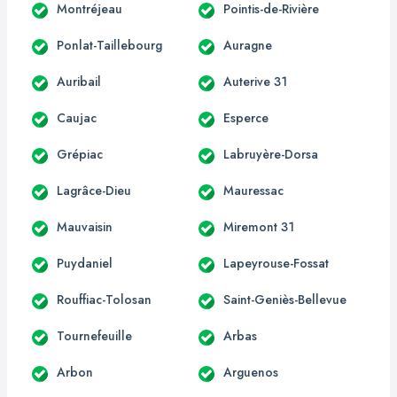
Montréjeau
Pointis-de-Rivière
Ponlat-Taillebourg
Auragne
Auribail
Auterive 31
Caujac
Esperce
Grépiac
Labruyère-Dorsa
Lagrâce-Dieu
Mauressac
Mauvaisin
Miremont 31
Puydaniel
Lapeyrouse-Fossat
Rouffiac-Tolosan
Saint-Geniès-Bellevue
Tournefeuille
Arbas
Arbon
Arguenos