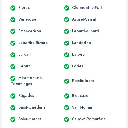
Pibrac
Clermont-le-Fort
Venerque
Aspret-Sarrat
Estancarbon
Labarthe-Inard
Labarthe-Rivière
Landorthe
Larcan
Latoue
Liéoux
Lodes
Miramont-de-
Pointis-Inard
Comminges
Régades
Rieucazé
Saint-Gaudens
Saint-Ignan
Saint-Marcet
Saux-et-Pomarède