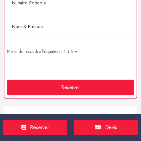
Merci de résoudre l'équation : 4 + 2 = ?
Réserver
Service client
Réserver
Devis
https://proxilive.fr