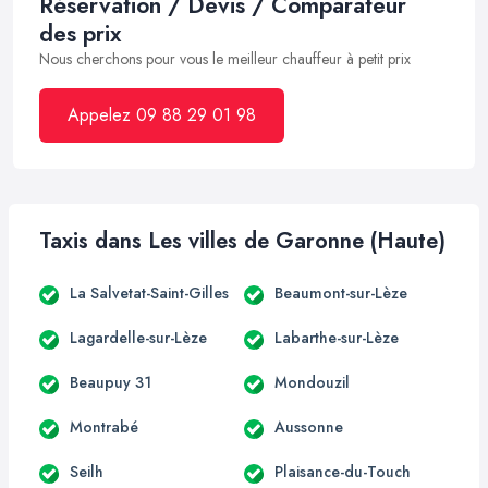
Réservation / Devis / Comparateur
des prix
Nous cherchons pour vous le meilleur chauffeur à petit prix
Appelez 09 88 29 01 98
Taxis dans Les villes de Garonne (Haute)
La Salvetat-Saint-Gilles
Beaumont-sur-Lèze
Lagardelle-sur-Lèze
Labarthe-sur-Lèze
Beaupuy 31
Mondouzil
Montrabé
Aussonne
Seilh
Plaisance-du-Touch