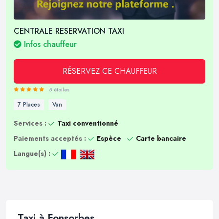
CENTRALE RESERVATION TAXI
Infos chauffeur
RÉSERVEZ CE CHAUFFEUR
5 étoiles
7 Places
Van
Services :
Taxi conventionné
Paiements acceptés :
Espèce
Carte bancaire
Langue(s) :
Taxi à Fonsorbes