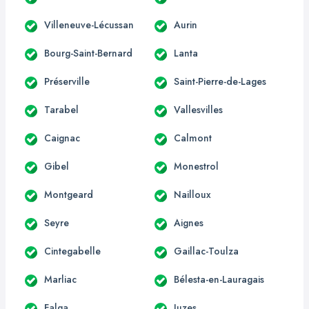
Villeneuve-Lécussan
Aurin
Bourg-Saint-Bernard
Lanta
Préserville
Saint-Pierre-de-Lages
Tarabel
Vallesvilles
Caignac
Calmont
Gibel
Monestrol
Montgeard
Nailloux
Seyre
Aignes
Cintegabelle
Gaillac-Toulza
Marliac
Bélesta-en-Lauragais
Falga
Juzes