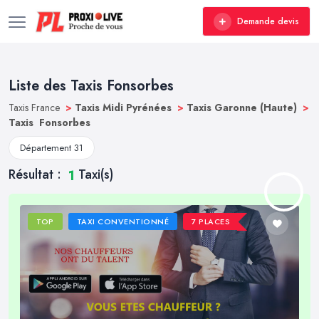
Demande devis
Liste des Taxis Fonsorbes
Taxis France
>
Taxis Midi Pyrénées
>
Taxis Garonne (Haute)
>
Taxis Fonsorbes
Département 31
Résultat :
Taxi(s)
1
TOP
TAXI CONVENTIONNÉ
7 PLACES