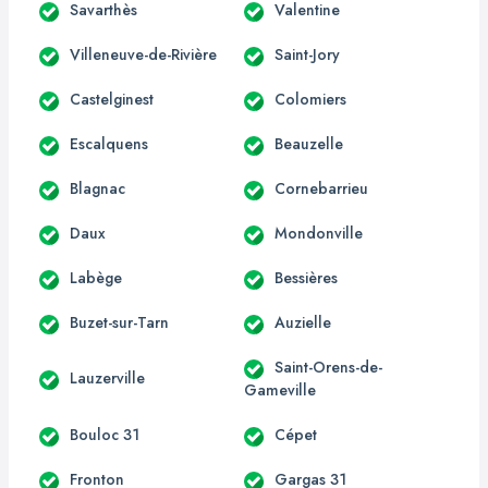
Savarthès
Valentine
Villeneuve-de-Rivière
Saint-Jory
Castelginest
Colomiers
Escalquens
Beauzelle
Blagnac
Cornebarrieu
Daux
Mondonville
Labège
Bessières
Buzet-sur-Tarn
Auzielle
Saint-Orens-de-
Lauzerville
Gameville
Bouloc 31
Cépet
Fronton
Gargas 31