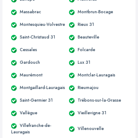
Massabrac
Montbrun-Bocage
Montesquieu-Volvestre
Rieux 31
Saint-Christaud 31
Beauteville
Cessales
Folcarde
Gardouch
Lux 31
Maurémont
Montclar-Lauragais
Montgaillard-Lauragais
Rieumajou
Saint-Germier 31
Trébons-sur-la-Grasse
Vallègue
Vieillevigne 31
Villefranche-de-
Villenouvelle
Lauragais