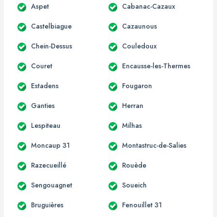
Aspet
Cabanac-Cazaux
Castelbiague
Cazaunous
Chein-Dessus
Couledoux
Couret
Encausse-les-Thermes
Estadens
Fougaron
Ganties
Herran
Lespiteau
Milhas
Moncaup 31
Montastruc-de-Salies
Razecueillé
Rouède
Sengouagnet
Soueich
Bruguières
Fenouillet 31