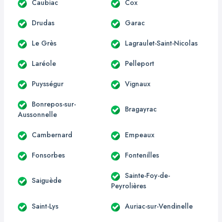
Caubiac
Cox
Drudas
Garac
Le Grès
Lagraulet-Saint-Nicolas
Laréole
Pelleport
Puysségur
Vignaux
Bonrepos-sur-
Bragayrac
Aussonnelle
Cambernard
Empeaux
Fonsorbes
Fontenilles
Sainte-Foy-de-
Saiguède
Peyrolières
Saint-Lys
Auriac-sur-Vendinelle