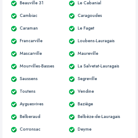
Beauville 31
Le Cabanial
Cambiac
Caragoudes
Caraman
Le Faget
Francarville
Loubens-Lauragais
Mascarville
Maureville
Mourvilles-Basses
La Salvetat-Lauragais
Saussens
Segreville
Toutens
Vendine
Ayguesvives
Baziège
Belberaud
Belbèze-de-Lauragais
Corronsac
Deyme