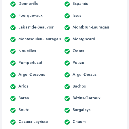
Donneville
Espanès
Fourquevaux
Issus
Labastide-Beauvoir
Montbrun-Lauragais
Montesquieu-Lauragais
Montgiscard
Noueilles
Odars
Pompertuzat
Pouze
Argut-Dessous
Argut-Dessus
Arlos
Bachos
Baren
Bézins-Garraux
Boutx
Burgalays
Cazaux-Layrisse
Chaum