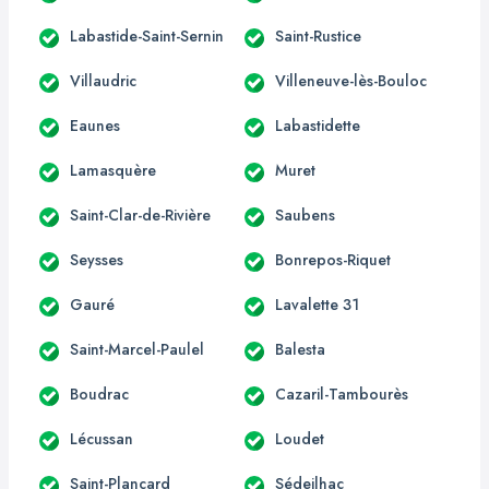
Labastide-Saint-Sernin
Saint-Rustice
Villaudric
Villeneuve-lès-Bouloc
Eaunes
Labastidette
Lamasquère
Muret
Saint-Clar-de-Rivière
Saubens
Seysses
Bonrepos-Riquet
Gauré
Lavalette 31
Saint-Marcel-Paulel
Balesta
Boudrac
Cazaril-Tambourès
Lécussan
Loudet
Saint-Plancard
Sédeilhac