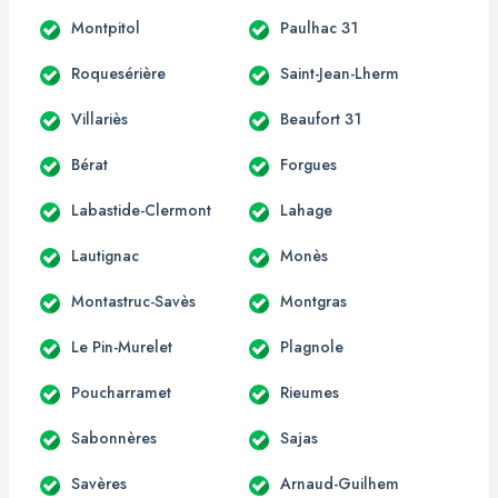
Montpitol
Paulhac 31
Roquesérière
Saint-Jean-Lherm
Villariès
Beaufort 31
Bérat
Forgues
Labastide-Clermont
Lahage
Lautignac
Monès
Montastruc-Savès
Montgras
Le Pin-Murelet
Plagnole
Poucharramet
Rieumes
Sabonnères
Sajas
Savères
Arnaud-Guilhem