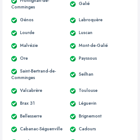
Frontignan-de-
Galié
Comminges
Génos
Labroquère
Lourde
Luscan
Malvézie
Mont-de-Galié
Ore
Payssous
Saint-Bertrand-de-
Seilhan
Comminges
Valcabrère
Toulouse
Brax 31
Léguevin
Bellesserre
Brignemont
Cabanac-Séguenville
Cadours