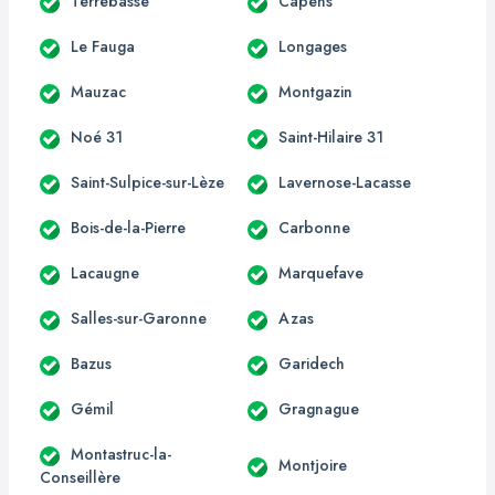
Terrebasse
Capens
Le Fauga
Longages
Mauzac
Montgazin
Noé 31
Saint-Hilaire 31
Saint-Sulpice-sur-Lèze
Lavernose-Lacasse
Bois-de-la-Pierre
Carbonne
Lacaugne
Marquefave
Salles-sur-Garonne
Azas
Bazus
Garidech
Gémil
Gragnague
Montastruc-la-
Montjoire
Conseillère