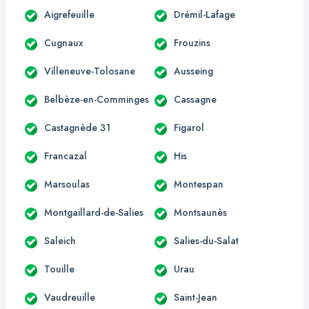
Aigrefeuille
Drémil-Lafage
Cugnaux
Frouzins
Villeneuve-Tolosane
Ausseing
Belbèze-en-Comminges
Cassagne
Castagnède 31
Figarol
Francazal
His
Marsoulas
Montespan
Montgaillard-de-Salies
Montsaunès
Saleich
Salies-du-Salat
Touille
Urau
Vaudreuille
Saint-Jean