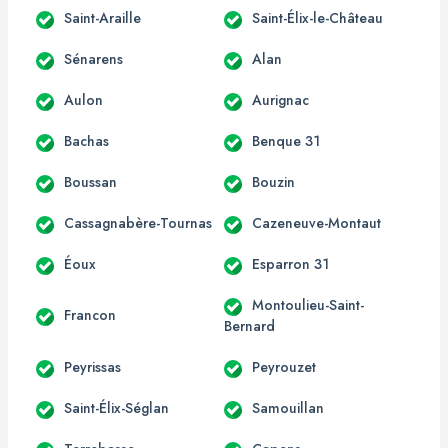
Saint-Araille
Saint-Élix-le-Château
Sénarens
Alan
Aulon
Aurignac
Bachas
Benque 31
Boussan
Bouzin
Cassagnabère-Tournas
Cazeneuve-Montaut
Éoux
Esparron 31
Montoulieu-Saint-
Francon
Bernard
Peyrissas
Peyrouzet
Saint-Élix-Séglan
Samouillan