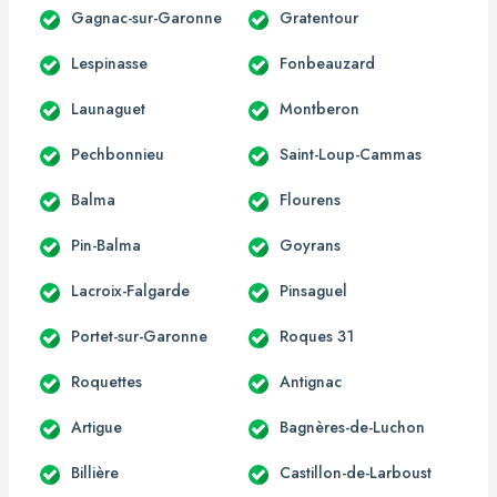
Gagnac-sur-Garonne
Gratentour
Lespinasse
Fonbeauzard
Launaguet
Montberon
Pechbonnieu
Saint-Loup-Cammas
Balma
Flourens
Pin-Balma
Goyrans
Lacroix-Falgarde
Pinsaguel
Portet-sur-Garonne
Roques 31
Roquettes
Antignac
Artigue
Bagnères-de-Luchon
Billière
Castillon-de-Larboust