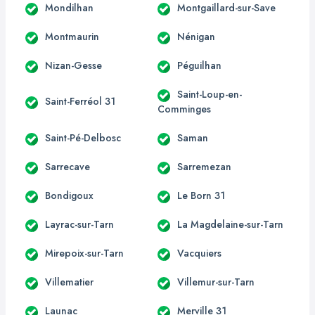
Mondilhan
Montgaillard-sur-Save
Montmaurin
Nénigan
Nizan-Gesse
Péguilhan
Saint-Loup-en-
Saint-Ferréol 31
Comminges
Saint-Pé-Delbosc
Saman
Sarrecave
Sarremezan
Bondigoux
Le Born 31
Layrac-sur-Tarn
La Magdelaine-sur-Tarn
Mirepoix-sur-Tarn
Vacquiers
Villematier
Villemur-sur-Tarn
Launac
Merville 31