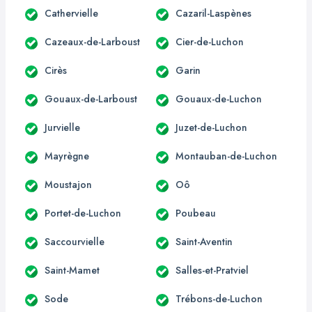
Cathervielle
Cazaril-Laspènes
Cazeaux-de-Larboust
Cier-de-Luchon
Cirès
Garin
Gouaux-de-Larboust
Gouaux-de-Luchon
Jurvielle
Juzet-de-Luchon
Mayrègne
Montauban-de-Luchon
Moustajon
Oô
Portet-de-Luchon
Poubeau
Saccourvielle
Saint-Aventin
Saint-Mamet
Salles-et-Pratviel
Sode
Trébons-de-Luchon