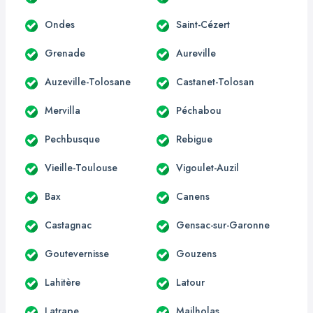
Ondes
Saint-Cézert
Grenade
Aureville
Auzeville-Tolosane
Castanet-Tolosan
Mervilla
Péchabou
Pechbusque
Rebigue
Vieille-Toulouse
Vigoulet-Auzil
Bax
Canens
Castagnac
Gensac-sur-Garonne
Goutevernisse
Gouzens
Lahitère
Latour
Latrape
Mailholas