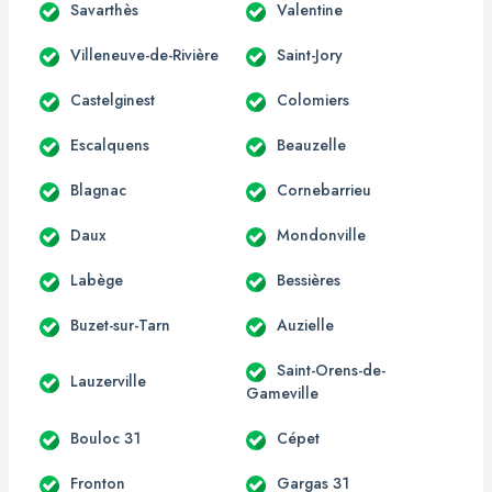
Savarthès
Valentine
Villeneuve-de-Rivière
Saint-Jory
Castelginest
Colomiers
Escalquens
Beauzelle
Blagnac
Cornebarrieu
Daux
Mondonville
Labège
Bessières
Buzet-sur-Tarn
Auzielle
Saint-Orens-de-
Lauzerville
Gameville
Bouloc 31
Cépet
Fronton
Gargas 31