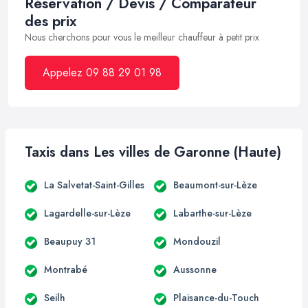
Réservation / Devis / Comparateur
des prix
Nous cherchons pour vous le meilleur chauffeur à petit prix
Appelez 09 88 29 01 98
Taxis dans Les villes de Garonne (Haute)
La Salvetat-Saint-Gilles
Beaumont-sur-Lèze
Lagardelle-sur-Lèze
Labarthe-sur-Lèze
Beaupuy 31
Mondouzil
Montrabé
Aussonne
Seilh
Plaisance-du-Touch