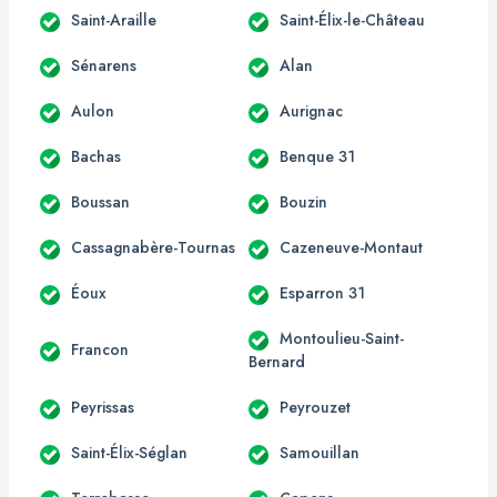
Saint-Araille
Saint-Élix-le-Château
Sénarens
Alan
Aulon
Aurignac
Bachas
Benque 31
Boussan
Bouzin
Cassagnabère-Tournas
Cazeneuve-Montaut
Éoux
Esparron 31
Montoulieu-Saint-
Francon
Bernard
Peyrissas
Peyrouzet
Saint-Élix-Séglan
Samouillan