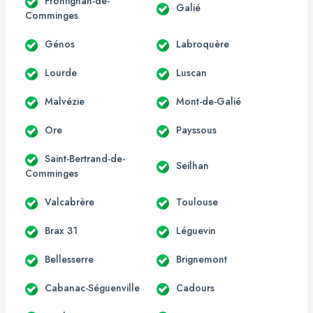
Frontignan-de-
Galié
Comminges
Génos
Labroquère
Lourde
Luscan
Malvézie
Mont-de-Galié
Ore
Payssous
Saint-Bertrand-de-
Seilhan
Comminges
Valcabrère
Toulouse
Brax 31
Léguevin
Bellesserre
Brignemont
Cabanac-Séguenville
Cadours