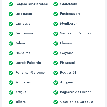
Gagnac-sur-Garonne
Gratentour
Lespinasse
Fonbeauzard
Launaguet
Montberon
Pechbonnieu
Saint-Loup-Cammas
Balma
Flourens
Pin-Balma
Goyrans
Lacroix-Falgarde
Pinsaguel
Portet-sur-Garonne
Roques 31
Roquettes
Antignac
Artigue
Bagnères-de-Luchon
Billière
Castillon-de-Larboust