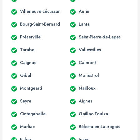
Villeneuve-Lécussan
Aurin
Bourg-Saint-Bernard
Lanta
Préserville
Saint-Pierre-de-Lages
Tarabel
Vallesvilles
Caignac
Calmont
Gibel
Monestrol
Montgeard
Nailloux
Seyre
Aignes
Cintegabelle
Gaillac-Toulza
Marliac
Bélesta-en-Lauragais
Falga
Juzes