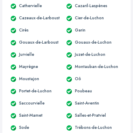
Cathervielle
Cazaril-Laspènes
Cazeaux-de-Larboust
Cier-de-Luchon
Cirès
Garin
Gouaux-de-Larboust
Gouaux-de-Luchon
Jurvielle
Juzet-de-Luchon
Mayrègne
Montauban-de-Luchon
Moustajon
Oô
Portet-de-Luchon
Poubeau
Saccourvielle
Saint-Aventin
Saint-Mamet
Salles-et-Pratviel
Sode
Trébons-de-Luchon