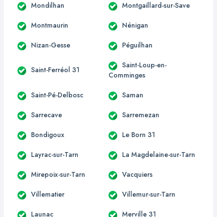
Mondilhan
Montgaillard-sur-Save
Montmaurin
Nénigan
Nizan-Gesse
Péguilhan
Saint-Loup-en-
Saint-Ferréol 31
Comminges
Saint-Pé-Delbosc
Saman
Sarrecave
Sarremezan
Bondigoux
Le Born 31
Layrac-sur-Tarn
La Magdelaine-sur-Tarn
Mirepoix-sur-Tarn
Vacquiers
Villematier
Villemur-sur-Tarn
Launac
Merville 31