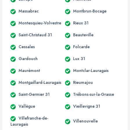
Massabrac
Montbrun-Bocage
Montesquieu-Volvestre
Rieux 31
Saint-Christaud 31
Beauteville
Cessales
Folcarde
Gardouch
Lux 31
Maurémont
Montclar-Lauragais
Montgaillard-Lauragais
Rieumajou
Saint-Germier 31
Trébons-sur-la-Grasse
Vallègue
Vieillevigne 31
Villefranche-de-
Villenouvelle
Lauragais