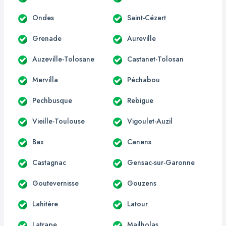
Ondes
Saint-Cézert
Grenade
Aureville
Auzeville-Tolosane
Castanet-Tolosan
Mervilla
Péchabou
Pechbusque
Rebigue
Vieille-Toulouse
Vigoulet-Auzil
Bax
Canens
Castagnac
Gensac-sur-Garonne
Goutevernisse
Gouzens
Lahitère
Latour
Latrape
Mailholas