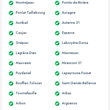
Montréjeau
Pointis-de-Rivière
Ponlat-Taillebourg
Auragne
Auribail
Auterive 31
Caujac
Esperce
Grépiac
Labruyère-Dorsa
Lagrâce-Dieu
Mauressac
Mauvaisin
Miremont 31
Puydaniel
Lapeyrouse-Fossat
Rouffiac-Tolosan
Saint-Geniès-Bellevue
Tournefeuille
Arbas
Arbon
Arguenos