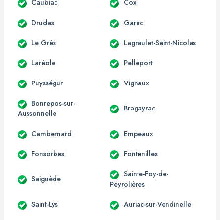
Caubiac
Cox
Drudas
Garac
Le Grès
Lagraulet-Saint-Nicolas
Laréole
Pelleport
Puysségur
Vignaux
Bonrepos-sur-
Bragayrac
Aussonnelle
Cambernard
Empeaux
Fonsorbes
Fontenilles
Sainte-Foy-de-
Saiguède
Peyrolières
Saint-Lys
Auriac-sur-Vendinelle