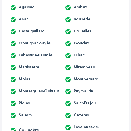
Agassac
Ambax
Anan
Boissède
Castelgaillard
Coueilles
Frontignan-Savès
Goudex
Labastide-Paumès
Lilhac
Martisserre
Mirambeau
Molas
Montbernard
Montesquieu-Guittaut
Puymaurin
Riolas
Saint-Frajou
Salerm
Cazères
Lavelanet-de-
Couladère