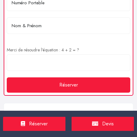
Merci de résoudre l'équation : 4 + 2 = ?
Réserver
Service client
Réserver
Devis
https://proxilive.fr