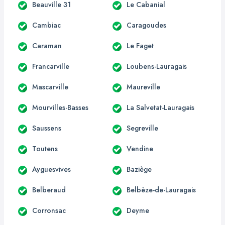
Beauville 31
Le Cabanial
Cambiac
Caragoudes
Caraman
Le Faget
Francarville
Loubens-Lauragais
Mascarville
Maureville
Mourvilles-Basses
La Salvetat-Lauragais
Saussens
Segreville
Toutens
Vendine
Ayguesvives
Baziège
Belberaud
Belbèze-de-Lauragais
Corronsac
Deyme