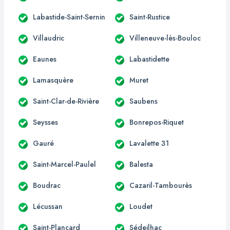
Labastide-Saint-Sernin
Saint-Rustice
Villaudric
Villeneuve-lès-Bouloc
Eaunes
Labastidette
Lamasquère
Muret
Saint-Clar-de-Rivière
Saubens
Seysses
Bonrepos-Riquet
Gauré
Lavalette 31
Saint-Marcel-Paulel
Balesta
Boudrac
Cazaril-Tambourès
Lécussan
Loudet
Saint-Plancard
Sédeilhac