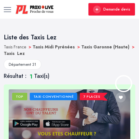
Demande devis
Liste des Taxis Lez
Taxis France
>
Taxis Midi Pyrénées
>
Taxis Garonne (Haute)
>
Taxis Lez
Département 31
Résultat :
Taxi(s)
1
TOP
TAXI CONVENTIONNÉ
7 PLACES