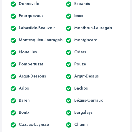
Donneville
Espanès
Fourquevaux
Issus
Labastide-Beauvoir
Montbrun-Lauragais
Montesquieu-Lauragais
Montgiscard
Noueilles
Odars
Pompertuzat
Pouze
Argut-Dessous
Argut-Dessus
Arlos
Bachos
Baren
Bézins-Garraux
Boutx
Burgalays
Cazaux-Layrisse
Chaum