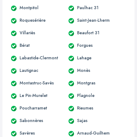
Montpitol
Paulhac 31
Roquesérière
Saint-Jean-Lherm
Villariès
Beaufort 31
Bérat
Forgues
Labastide-Clermont
Lahage
Lautignac
Monès
Montastruc-Savès
Montgras
Le Pin-Murelet
Plagnole
Poucharramet
Rieumes
Sabonnères
Sajas
Savères
Arnaud-Guilhem