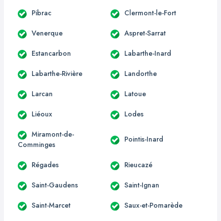
Pibrac
Clermont-le-Fort
Venerque
Aspret-Sarrat
Estancarbon
Labarthe-Inard
Labarthe-Rivière
Landorthe
Larcan
Latoue
Liéoux
Lodes
Miramont-de-
Pointis-Inard
Comminges
Régades
Rieucazé
Saint-Gaudens
Saint-Ignan
Saint-Marcet
Saux-et-Pomarède