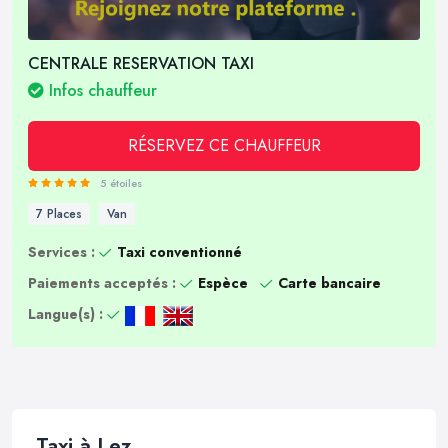
CENTRALE RESERVATION TAXI
Infos chauffeur
RÉSERVEZ CE CHAUFFEUR
5 étoiles
7 Places
Van
Services :
Taxi conventionné
Paiements acceptés :
Espèce
Carte bancaire
Langue(s) :
Taxi à Lez