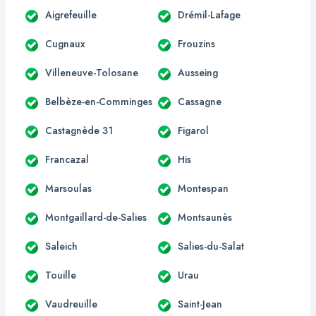
Aigrefeuille
Drémil-Lafage
Cugnaux
Frouzins
Villeneuve-Tolosane
Ausseing
Belbèze-en-Comminges
Cassagne
Castagnède 31
Figarol
Francazal
His
Marsoulas
Montespan
Montgaillard-de-Salies
Montsaunès
Saleich
Salies-du-Salat
Touille
Urau
Vaudreuille
Saint-Jean