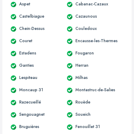
Aspet
Cabanac-Cazaux
Castelbiague
Cazaunous
Chein-Dessus
Couledoux
Couret
Encausse-les-Thermes
Estadens
Fougaron
Ganties
Herran
Lespiteau
Milhas
Moncaup 31
Montastruc-de-Salies
Razecueillé
Rouède
Sengouagnet
Soueich
Bruguières
Fenouillet 31