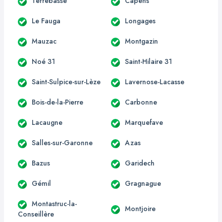
Terrebasse
Capens
Le Fauga
Longages
Mauzac
Montgazin
Noé 31
Saint-Hilaire 31
Saint-Sulpice-sur-Lèze
Lavernose-Lacasse
Bois-de-la-Pierre
Carbonne
Lacaugne
Marquefave
Salles-sur-Garonne
Azas
Bazus
Garidech
Gémil
Gragnague
Montastruc-la-
Montjoire
Conseillère