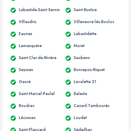
Labastide-Saint-Sernin
Saint-Rustice
Villaudric
Villeneuve-lès-Bouloc
Eaunes
Labastidette
Lamasquère
Muret
Saint-Clar-de-Rivière
Saubens
Seysses
Bonrepos-Riquet
Gauré
Lavalette 31
Saint-Marcel-Paulel
Balesta
Boudrac
Cazaril-Tambourès
Lécussan
Loudet
Saint-Plancard
Sédeilhac