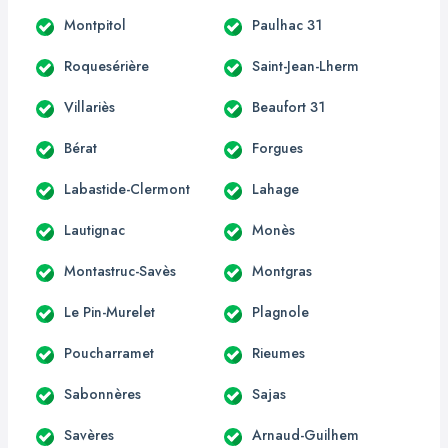
Montpitol
Paulhac 31
Roquesérière
Saint-Jean-Lherm
Villariès
Beaufort 31
Bérat
Forgues
Labastide-Clermont
Lahage
Lautignac
Monès
Montastruc-Savès
Montgras
Le Pin-Murelet
Plagnole
Poucharramet
Rieumes
Sabonnères
Sajas
Savères
Arnaud-Guilhem