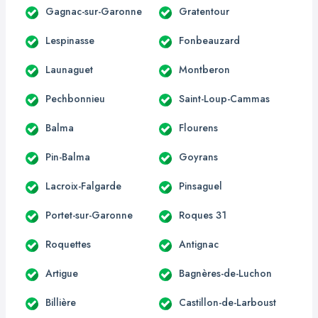
Gagnac-sur-Garonne
Gratentour
Lespinasse
Fonbeauzard
Launaguet
Montberon
Pechbonnieu
Saint-Loup-Cammas
Balma
Flourens
Pin-Balma
Goyrans
Lacroix-Falgarde
Pinsaguel
Portet-sur-Garonne
Roques 31
Roquettes
Antignac
Artigue
Bagnères-de-Luchon
Billière
Castillon-de-Larboust