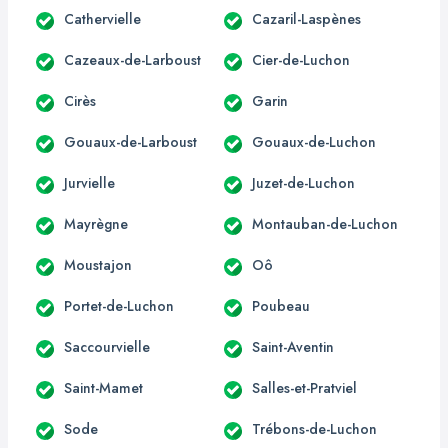
Cathervielle
Cazaril-Laspènes
Cazeaux-de-Larboust
Cier-de-Luchon
Cirès
Garin
Gouaux-de-Larboust
Gouaux-de-Luchon
Jurvielle
Juzet-de-Luchon
Mayrègne
Montauban-de-Luchon
Moustajon
Oô
Portet-de-Luchon
Poubeau
Saccourvielle
Saint-Aventin
Saint-Mamet
Salles-et-Pratviel
Sode
Trébons-de-Luchon