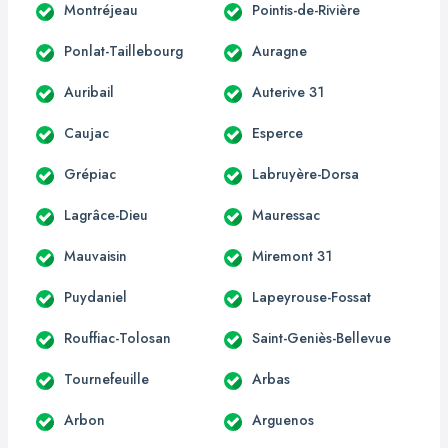
Montréjeau
Pointis-de-Rivière
Ponlat-Taillebourg
Auragne
Auribail
Auterive 31
Caujac
Esperce
Grépiac
Labruyère-Dorsa
Lagrâce-Dieu
Mauressac
Mauvaisin
Miremont 31
Puydaniel
Lapeyrouse-Fossat
Rouffiac-Tolosan
Saint-Geniès-Bellevue
Tournefeuille
Arbas
Arbon
Arguenos