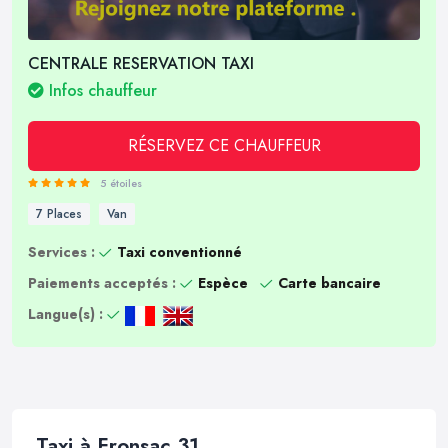
CENTRALE RESERVATION TAXI
Infos chauffeur
RÉSERVEZ CE CHAUFFEUR
5 étoiles
7 Places
Van
Services :
Taxi conventionné
Paiements acceptés :
Espèce
Carte bancaire
Langue(s) :
Taxi à Fronsac 31