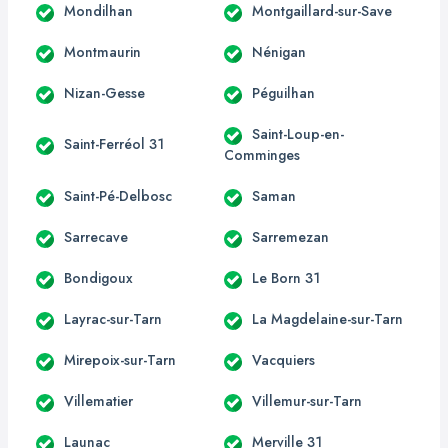
Mondilhan
Montgaillard-sur-Save
Montmaurin
Nénigan
Nizan-Gesse
Péguilhan
Saint-Loup-en-
Saint-Ferréol 31
Comminges
Saint-Pé-Delbosc
Saman
Sarrecave
Sarremezan
Bondigoux
Le Born 31
Layrac-sur-Tarn
La Magdelaine-sur-Tarn
Mirepoix-sur-Tarn
Vacquiers
Villematier
Villemur-sur-Tarn
Launac
Merville 31