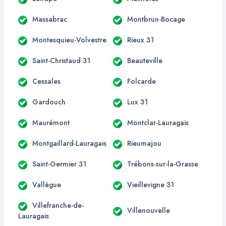
Massabrac
Montbrun-Bocage
Montesquieu-Volvestre
Rieux 31
Saint-Christaud 31
Beauteville
Cessales
Folcarde
Gardouch
Lux 31
Maurémont
Montclar-Lauragais
Montgaillard-Lauragais
Rieumajou
Saint-Germier 31
Trébons-sur-la-Grasse
Vallègue
Vieillevigne 31
Villefranche-de-
Villenouvelle
Lauragais