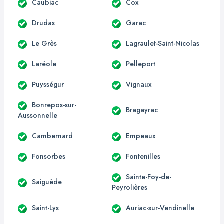
Caubiac
Cox
Drudas
Garac
Le Grès
Lagraulet-Saint-Nicolas
Laréole
Pelleport
Puysségur
Vignaux
Bonrepos-sur-
Bragayrac
Aussonnelle
Cambernard
Empeaux
Fonsorbes
Fontenilles
Sainte-Foy-de-
Saiguède
Peyrolières
Saint-Lys
Auriac-sur-Vendinelle