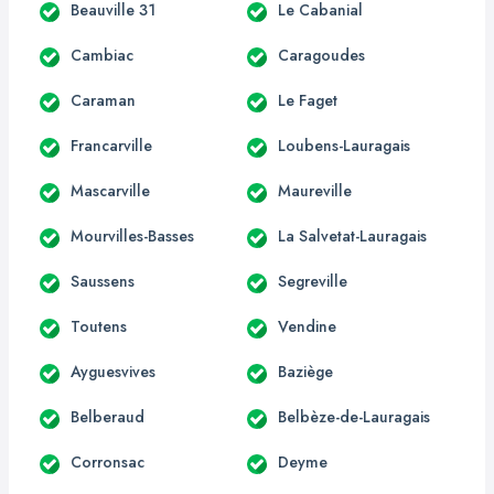
Beauville 31
Le Cabanial
Cambiac
Caragoudes
Caraman
Le Faget
Francarville
Loubens-Lauragais
Mascarville
Maureville
Mourvilles-Basses
La Salvetat-Lauragais
Saussens
Segreville
Toutens
Vendine
Ayguesvives
Baziège
Belberaud
Belbèze-de-Lauragais
Corronsac
Deyme