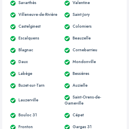
Savarthès
Valentine
Villeneuve-de-Rivière
Saint-Jory
Castelginest
Colomiers
Escalquens
Beauzelle
Blagnac
Cornebarrieu
Daux
Mondonville
Labège
Bessières
Buzet-sur-Tarn
Auzielle
Saint-Orens-de-
Lauzerville
Gameville
Bouloc 31
Cépet
Fronton
Gargas 31