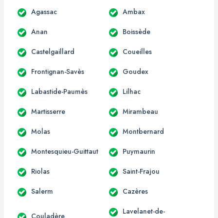
Agassac
Ambax
Anan
Boissède
Castelgaillard
Coueilles
Frontignan-Savès
Goudex
Labastide-Paumès
Lilhac
Martisserre
Mirambeau
Molas
Montbernard
Montesquieu-Guittaut
Puymaurin
Riolas
Saint-Frajou
Salerm
Cazères
Lavelanet-de-
Couladère