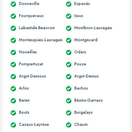
Donneville
Espanès
Fourquevaux
Issus
Labastide-Beauvoir
Montbrun-Lauragais
Montesquieu-Lauragais
Montgiscard
Noueilles
Odars
Pompertuzat
Pouze
Argut-Dessous
Argut-Dessus
Arlos
Bachos
Baren
Bézins-Garraux
Boutx
Burgalays
Cazaux-Layrisse
Chaum