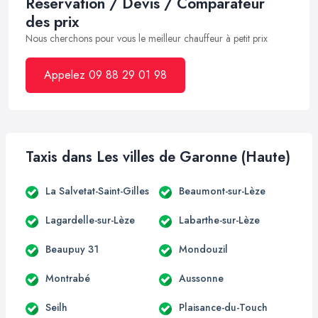
Réservation / Devis / Comparateur
des prix
Nous cherchons pour vous le meilleur chauffeur à petit prix
Appelez 09 88 29 01 98
Taxis dans Les villes de Garonne (Haute)
La Salvetat-Saint-Gilles
Beaumont-sur-Lèze
Lagardelle-sur-Lèze
Labarthe-sur-Lèze
Beaupuy 31
Mondouzil
Montrabé
Aussonne
Seilh
Plaisance-du-Touch