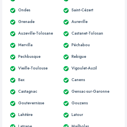
Ondes
Saint-Cézert
Grenade
Aureville
Auzeville-Tolosane
Castanet-Tolosan
Mervilla
Péchabou
Pechbusque
Rebigue
Vieille-Toulouse
Vigoulet-Auzil
Bax
Canens
Castagnac
Gensac-sur-Garonne
Goutevernisse
Gouzens
Lahitère
Latour
Latrape
Mailholas