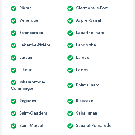
Pibrac
Clermont-le-Fort
Venerque
Aspret-Sarrat
Estancarbon
Labarthe-Inard
Labarthe-Rivière
Landorthe
Larcan
Latoue
Liéoux
Lodes
Miramont-de-
Pointis-Inard
Comminges
Régades
Rieucazé
Saint-Gaudens
Saint-Ignan
Saint-Marcet
Saux-et-Pomarède