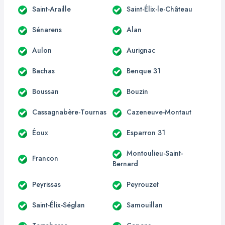
Saint-Araille
Saint-Élix-le-Château
Sénarens
Alan
Aulon
Aurignac
Bachas
Benque 31
Boussan
Bouzin
Cassagnabère-Tournas
Cazeneuve-Montaut
Éoux
Esparron 31
Montoulieu-Saint-
Francon
Bernard
Peyrissas
Peyrouzet
Saint-Élix-Séglan
Samouillan