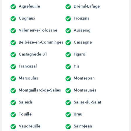
Aigrefeuille
Drémil-Lafage
Cugnaux
Frouzins
Villeneuve-Tolosane
Ausseing
Belbèze-en-Comminges
Cassagne
Castagnède 31
Figarol
Francazal
His
Marsoulas
Montespan
Montgaillard-de-Salies
Montsaunès
Saleich
Salies-du-Salat
Touille
Urau
Vaudreuille
Saint-Jean