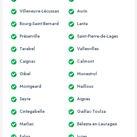
Villeneuve-Lécussan
Aurin
Bourg-Saint-Bernard
Lanta
Préserville
Saint-Pierre-de-Lages
Tarabel
Vallesvilles
Caignac
Calmont
Gibel
Monestrol
Montgeard
Nailloux
Seyre
Aignes
Cintegabelle
Gaillac-Toulza
Marliac
Bélesta-en-Lauragais
Falga
Juzes