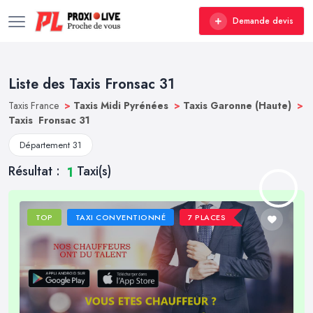
Demande devis
Liste des Taxis Fronsac 31
Taxis France
>
Taxis Midi Pyrénées
>
Taxis Garonne (Haute)
>
Taxis Fronsac 31
Département 31
Résultat :
Taxi(s)
1
TOP
TAXI CONVENTIONNÉ
7 PLACES