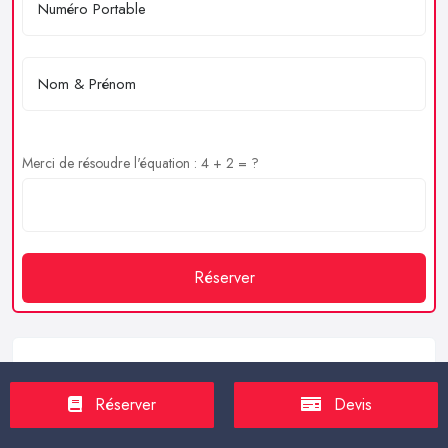
Merci de résoudre l'équation : 4 + 2 = ?
Réserver
Service client
Réserver
Devis
https://proxilive.fr