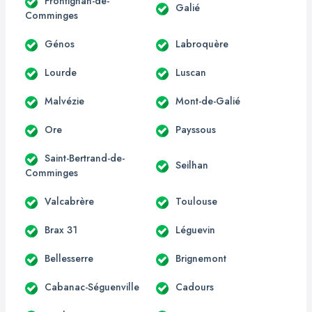
Frontignan-de-
Galié
Comminges
Génos
Labroquère
Lourde
Luscan
Malvézie
Mont-de-Galié
Ore
Payssous
Saint-Bertrand-de-
Seilhan
Comminges
Valcabrère
Toulouse
Brax 31
Léguevin
Bellesserre
Brignemont
Cabanac-Séguenville
Cadours