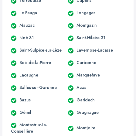
Terrebasse
Capens
Le Fauga
Longages
Mauzac
Montgazin
Noé 31
Saint-Hilaire 31
Saint-Sulpice-sur-Lèze
Lavernose-Lacasse
Bois-de-la-Pierre
Carbonne
Lacaugne
Marquefave
Salles-sur-Garonne
Azas
Bazus
Garidech
Gémil
Gragnague
Montastruc-la-
Montjoire
Conseillère