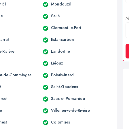
 31
Mondouzil
ne
Seilh
Me
Clermont-le-Fort
arrat
Estancarbon
-Rivière
Landorthe
Liéoux
nt-de-Comminges
Pointis-Inard
é
Saint-Gaudens
rcet
Saux-et-Pomarède
ne
Villeneuve-de-Rivière
nest
Colomiers