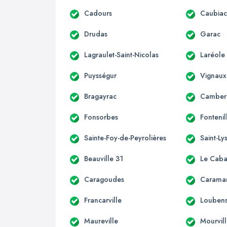
Cadours
Caubia
Drudas
Garac
Lagraulet-Saint-Nicolas
Laréole
Puysségur
Vignaux
Bragayrac
Camber
Fonsorbes
Fontenil
Sainte-Foy-de-Peyrolières
Saint-Ly
Beauville 31
Le Caba
Caragoudes
Carama
Francarville
Loubens
Maureville
Mourvil