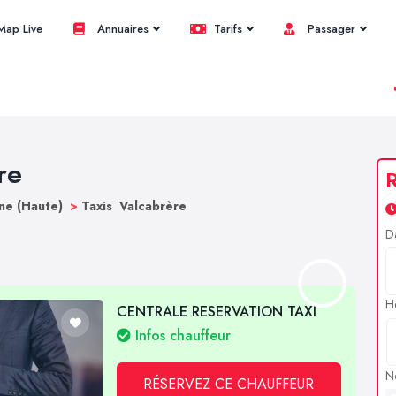
ap Live
Annuaires
Tarifs
Passager
re
R
ne (Haute)
>
Taxis Valcabrère
D
H
CENTRALE RESERVATION TAXI
Infos chauffeur
N
RÉSERVEZ CE CHAUFFEUR