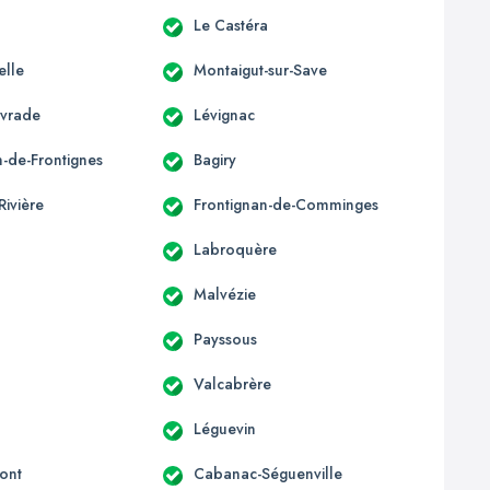
Le Castéra
elle
Montaigut-sur-Save
ivrade
Lévignac
n-de-Frontignes
Bagiry
Rivière
Frontignan-de-Comminges
Labroquère
Malvézie
Payssous
Valcabrère
Léguevin
ont
Cabanac-Séguenville