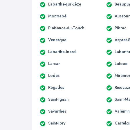
Labarthe-sur-Lèze
Beaupuy
Montrabé
Ausson
Plaisance-du-Touch
Pibrac
Venerque
Aspret-S
Labarthe-Inard
Labarthe
Larcan
Latoue
Lodes
Miramo
Régades
Rieucaz
Saint-Ignan
Saint-Ma
Savarthès
Valenti
Saint-Jory
Castelgi