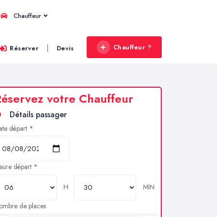
Chauffeur
Chauffeur ?
|
Réserver
Devis
éservez votre Chauffeur
Détails passager
ate départ *
eure départ *
H
MIN
ombre de places