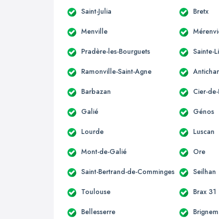
Saint-Julia
Bretx
Menville
Mérenvi
Pradère-les-Bourguets
Sainte-L
Ramonville-Saint-Agne
Anticha
Barbazan
Cier-de-
Galié
Génos
Lourde
Luscan
Mont-de-Galié
Ore
Saint-Bertrand-de-Comminges
Seilhan
Toulouse
Brax 31
Bellesserre
Brignem