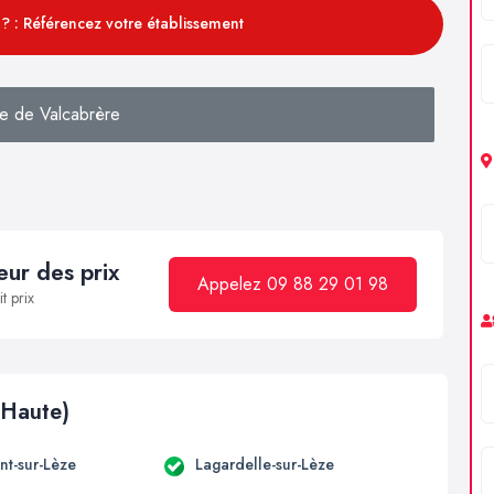
? : Référencez votre établissement
e de Valcabrère
ur des prix
Appelez 09 88 29 01 98
t prix
(Haute)
t-sur-Lèze
Lagardelle-sur-Lèze