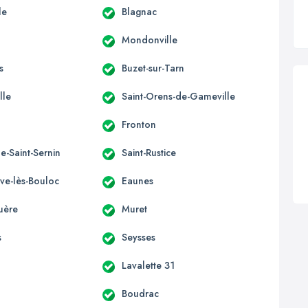
le
Blagnac
Mondonville
s
Buzet-sur-Tarn
lle
Saint-Orens-de-Gameville
Fronton
e-Saint-Sernin
Saint-Rustice
uve-lès-Bouloc
Eaunes
uère
Muret
s
Seysses
Lavalette 31
Boudrac