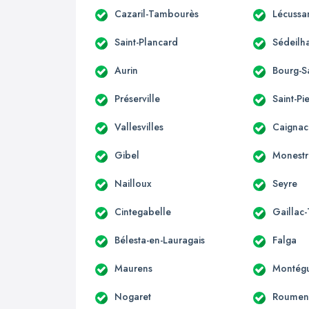
Cazaril-Tambourès
Lécussa
Saint-Plancard
Sédeilh
Aurin
Bourg-S
Préserville
Saint-Pi
Vallesvilles
Caignac
Gibel
Monestr
Nailloux
Seyre
Cintegabelle
Gaillac
Bélesta-en-Lauragais
Falga
Maurens
Montégu
Nogaret
Roumen