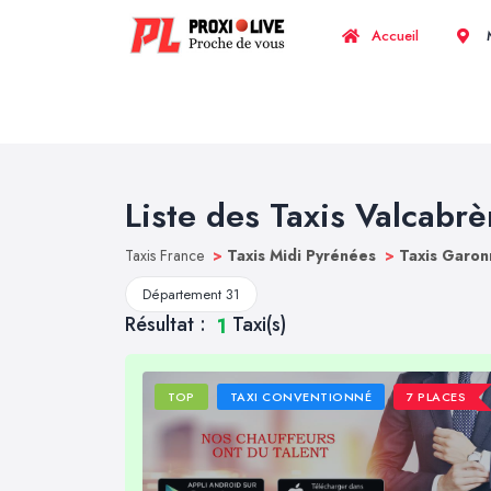
Accueil
M
Liste des Taxis Valcabrè
Taxis France
>
Taxis Midi Pyrénées
>
Taxis Garon
Département 31
Résultat :
Taxi(s)
1
TOP
TAXI CONVENTIONNÉ
7 PLACES