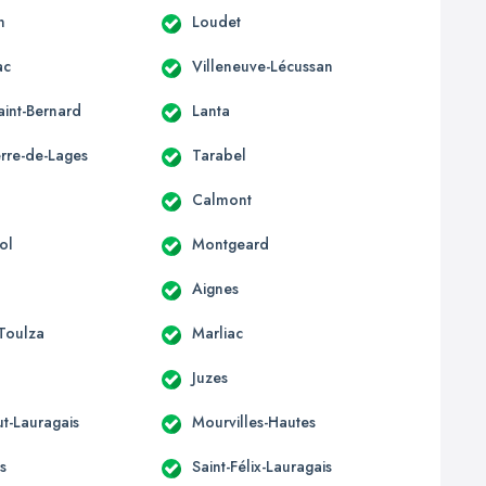
n
Loudet
ac
Villeneuve-Lécussan
aint-Bernard
Lanta
erre-de-Lages
Tarabel
Calmont
ol
Montgeard
Aignes
-Toulza
Marliac
Juzes
t-Lauragais
Mourvilles-Hautes
s
Saint-Félix-Lauragais