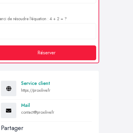
rci de résoudre l'équation : 4 + 2 = ?
Réserver
Service client
https://proxilive.fr
Mail
contact@proxilive.fr
Partager