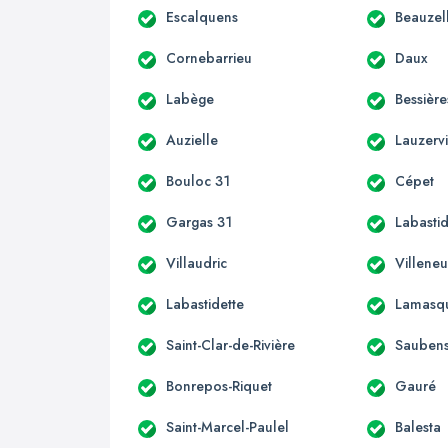
Escalquens
Beauzel
Cornebarrieu
Daux
Labège
Bessière
Auzielle
Lauzervi
Bouloc 31
Cépet
Gargas 31
Labastid
Villaudric
Villene
Labastidette
Lamasq
Saint-Clar-de-Rivière
Sauben
Bonrepos-Riquet
Gauré
Saint-Marcel-Paulel
Balesta