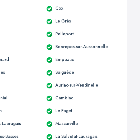
c
Cox
Le Grès
Pelleport
Bonrepos-sur-Aussonnelle
nard
Empeaux
les
Saiguède
s
Auriac-sur-Vendinelle
nial
Cambiac
n
Le Faget
-Lauragais
Mascarville
les-Basses
La Salvetat-Lauragais