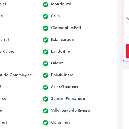
 31
Mondouzil
ne
Seilh
Me
Clermont-le-Fort
arrat
Estancarbon
-Rivière
Landorthe
Liéoux
nt-de-Comminges
Pointis-Inard
é
Saint-Gaudens
rcet
Saux-et-Pomarède
ne
Villeneuve-de-Rivière
nest
Colomiers