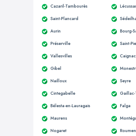
Cazaril-Tambourès
Lécussa
Saint-Plancard
Sédeilh
Aurin
Bourg-S
Préserville
Saint-Pi
Vallesvilles
Caignac
Gibel
Monestr
Nailloux
Seyre
Cintegabelle
Gaillac
Bélesta-en-Lauragais
Falga
Maurens
Montégu
Nogaret
Roumen