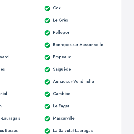
c
Cox
Le Grès
Pelleport
Bonrepos-sur-Aussonnelle
nard
Empeaux
les
Saiguède
s
Auriac-sur-Vendinelle
nial
Cambiac
n
Le Faget
-Lauragais
Mascarville
les-Basses
La Salvetat-Lauragais