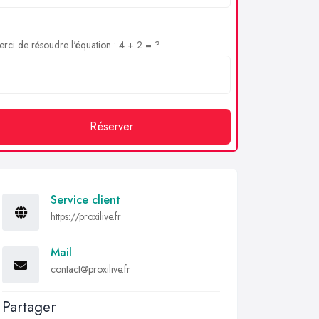
rci de résoudre l'équation : 4 + 2 = ?
Réserver
Service client
https://proxilive.fr
Mail
contact@proxilive.fr
Partager