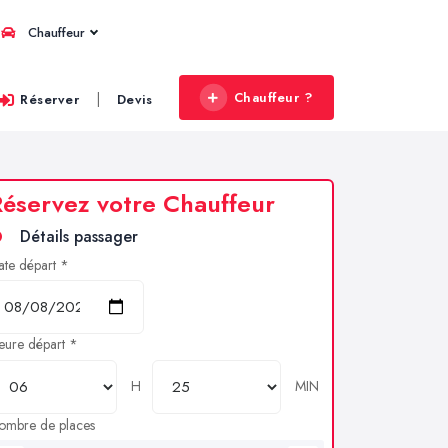
Chauffeur
Chauffeur ?
|
Réserver
Devis
éservez votre Chauffeur
Détails passager
ate départ *
eure départ *
H
MIN
ombre de places