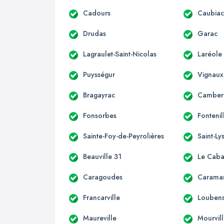
Cadours
Caubia
Drudas
Garac
Lagraulet-Saint-Nicolas
Laréole
Puysségur
Vignaux
Bragayrac
Camber
Fonsorbes
Fontenil
Sainte-Foy-de-Peyrolières
Saint-Ly
Beauville 31
Le Caba
Caragoudes
Carama
Francarville
Loubens
Maureville
Mourvil