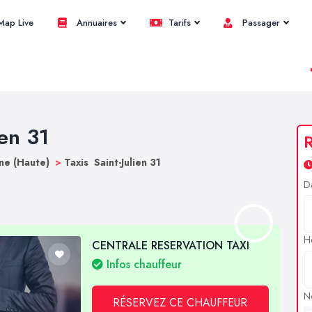
ap Live
Annuaires
Tarifs
Passager
ien 31
R
ne (Haute)
>
Taxis Saint-Julien 31
D
H
CENTRALE RESERVATION TAXI
Infos chauffeur
N
RÉSERVEZ CE CHAUFFEUR