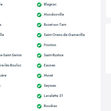
le
Blagnac
Mondonville
s
Buzet-sur-Tarn
lle
Saint-Orens-de-Gameville
Fronton
e-Saint-Sernin
Saint-Rustice
uve-lès-Bouloc
Eaunes
uère
Muret
s
Seysses
Lavalette 31
Boudrac