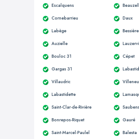
Escalquens
Beauzel
Cornebarrieu
Daux
Labège
Bessière
Auzielle
Lauzervi
Bouloc 31
Cépet
Gargas 31
Labastid
Villaudric
Villene
Labastidette
Lamasq
Saint-Clar-de-Rivière
Sauben
Bonrepos-Riquet
Gauré
Saint-Marcel-Paulel
Balesta