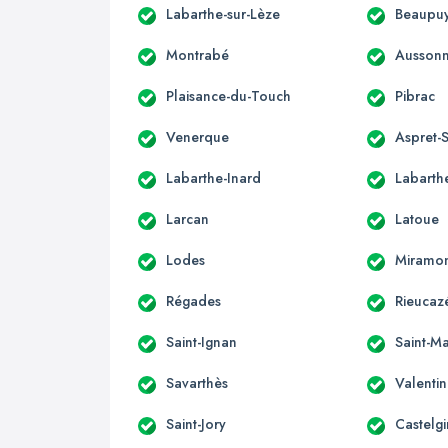
Labarthe-sur-Lèze
Beaupuy
Montrabé
Ausson
Plaisance-du-Touch
Pibrac
Venerque
Aspret-S
Labarthe-Inard
Labarthe
Larcan
Latoue
Lodes
Miramo
Régades
Rieucaz
Saint-Ignan
Saint-Ma
Savarthès
Valenti
Saint-Jory
Castelgi