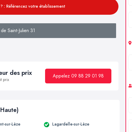
? : Référencez votre établissement
de Saint-Julien 31
ur des prix
Appelez 09 88 29 01 98
t prix
(Haute)
t-sur-Lèze
Lagardelle-sur-Lèze