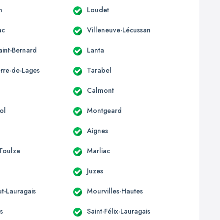
n
Loudet
ac
Villeneuve-Lécussan
aint-Bernard
Lanta
erre-de-Lages
Tarabel
Calmont
ol
Montgeard
Aignes
-Toulza
Marliac
Juzes
t-Lauragais
Mourvilles-Hautes
s
Saint-Félix-Lauragais