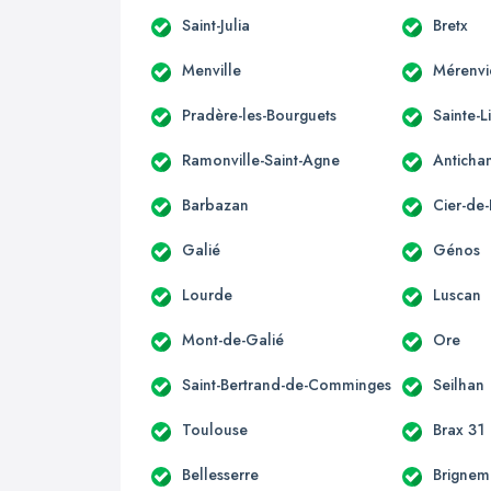
Saint-Julia
Bretx
Menville
Mérenvi
Pradère-les-Bourguets
Sainte-L
Ramonville-Saint-Agne
Anticha
Barbazan
Cier-de-
Galié
Génos
Lourde
Luscan
Mont-de-Galié
Ore
Saint-Bertrand-de-Comminges
Seilhan
Toulouse
Brax 31
Bellesserre
Brignem