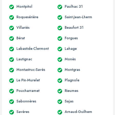
Montpitol
Paulhac 31
Roquesérière
Saint-Jean-Lherm
Villariès
Beaufort 31
Bérat
Forgues
Labastide-Clermont
Lahage
Lautignac
Monès
Montastruc-Savès
Montgras
Le Pin-Murelet
Plagnole
Poucharramet
Rieumes
Sabonnères
Sajas
Savères
Arnaud-Guilhem