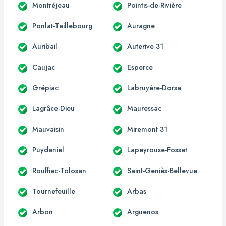
Montréjeau
Pointis-de-Rivière
Ponlat-Taillebourg
Auragne
Auribail
Auterive 31
Caujac
Esperce
Grépiac
Labruyère-Dorsa
Lagrâce-Dieu
Mauressac
Mauvaisin
Miremont 31
Puydaniel
Lapeyrouse-Fossat
Rouffiac-Tolosan
Saint-Geniès-Bellevue
Tournefeuille
Arbas
Arbon
Arguenos