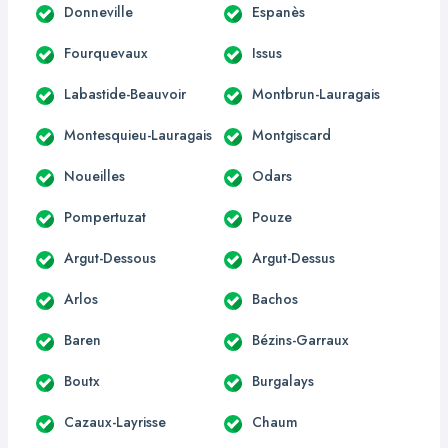
Donneville
Espanès
Fourquevaux
Issus
Labastide-Beauvoir
Montbrun-Lauragais
Montesquieu-Lauragais
Montgiscard
Noueilles
Odars
Pompertuzat
Pouze
Argut-Dessous
Argut-Dessus
Arlos
Bachos
Baren
Bézins-Garraux
Boutx
Burgalays
Cazaux-Layrisse
Chaum