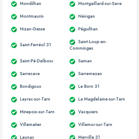
Mondilhan
Montgaillard-sur-Save
Montmaurin
Nénigan
Nizan-Gesse
Péguilhan
Saint-Loup-en-
Saint-Ferréol 31
Comminges
Saint-Pé-Delbosc
Saman
Sarrecave
Sarremezan
Bondigoux
Le Born 31
Layrac-sur-Tarn
La Magdelaine-sur-Tarn
Mirepoix-sur-Tarn
Vacquiers
Villematier
Villemur-sur-Tarn
Launac
Merville 31