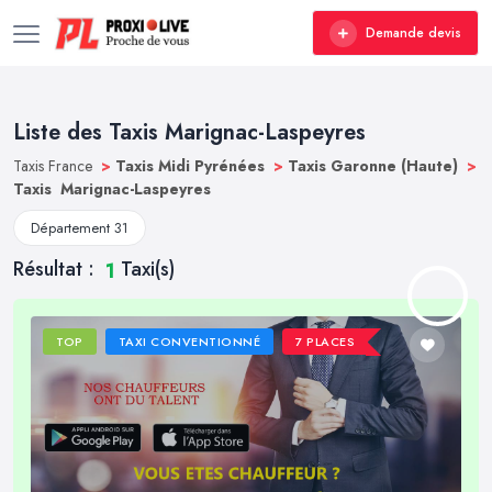
Demande devis
Liste des Taxis Marignac-Laspeyres
Taxis France
>
Taxis Midi Pyrénées
>
Taxis Garonne (Haute)
>
Taxis Marignac-Laspeyres
Département 31
Résultat :
Taxi(s)
1
TOP
TAXI CONVENTIONNÉ
7 PLACES