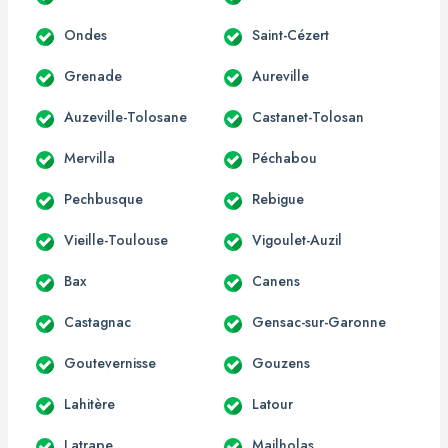
Ondes
Saint-Cézert
Grenade
Aureville
Auzeville-Tolosane
Castanet-Tolosan
Mervilla
Péchabou
Pechbusque
Rebigue
Vieille-Toulouse
Vigoulet-Auzil
Bax
Canens
Castagnac
Gensac-sur-Garonne
Goutevernisse
Gouzens
Lahitère
Latour
Latrape
Mailholas