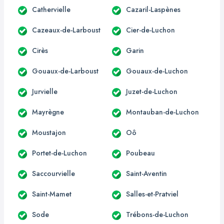
Cathervielle
Cazaril-Laspènes
Cazeaux-de-Larboust
Cier-de-Luchon
Cirès
Garin
Gouaux-de-Larboust
Gouaux-de-Luchon
Jurvielle
Juzet-de-Luchon
Mayrègne
Montauban-de-Luchon
Moustajon
Oô
Portet-de-Luchon
Poubeau
Saccourvielle
Saint-Aventin
Saint-Mamet
Salles-et-Pratviel
Sode
Trébons-de-Luchon