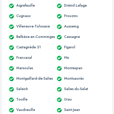
Aigrefeuille
Drémil-Lafage
Cugnaux
Frouzins
Villeneuve-Tolosane
Ausseing
Belbèze-en-Comminges
Cassagne
Castagnède 31
Figarol
Francazal
His
Marsoulas
Montespan
Montgaillard-de-Salies
Montsaunès
Saleich
Salies-du-Salat
Touille
Urau
Vaudreuille
Saint-Jean