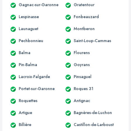
Gagnac-sur-Garonne
Gratentour
Lespinasse
Fonbeauzard
Launaguet
Montberon
Pechbonnieu
Saint-Loup-Cammas
Balma
Flourens
Pin-Balma
Goyrans
Lacroix-Falgarde
Pinsaguel
Portet-sur-Garonne
Roques 31
Roquettes
Antignac
Artigue
Bagnères-de-Luchon
Billière
Castillon-de-Larboust