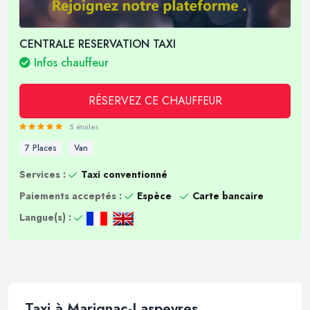
CENTRALE RESERVATION TAXI
Infos chauffeur
RÉSERVEZ CE CHAUFFEUR
5 étoiles
7 Places
Van
Services :
Taxi conventionné
Paiements acceptés :
Espèce
Carte bancaire
Langue(s) :
Taxi à Marignac-Laspeyres