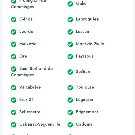
Frontignan-de-
Galié
Comminges
Génos
Labroquère
Lourde
Luscan
Malvézie
Mont-de-Galié
Ore
Payssous
Saint-Bertrand-de-
Seilhan
Comminges
Valcabrère
Toulouse
Brax 31
Léguevin
Bellesserre
Brignemont
Cabanac-Séguenville
Cadours