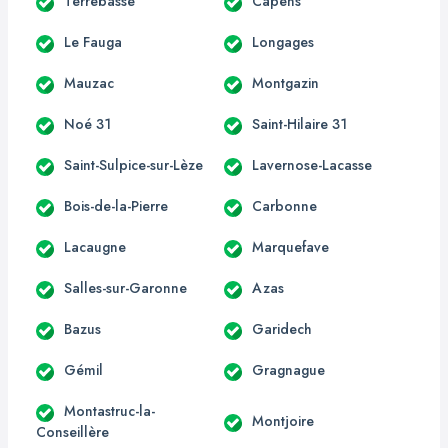
Terrebasse
Capens
Le Fauga
Longages
Mauzac
Montgazin
Noé 31
Saint-Hilaire 31
Saint-Sulpice-sur-Lèze
Lavernose-Lacasse
Bois-de-la-Pierre
Carbonne
Lacaugne
Marquefave
Salles-sur-Garonne
Azas
Bazus
Garidech
Gémil
Gragnague
Montastruc-la-
Montjoire
Conseillère