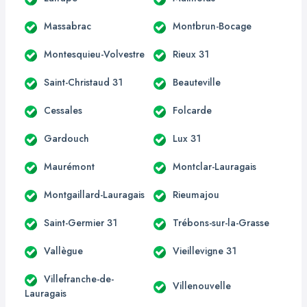
Massabrac
Montbrun-Bocage
Montesquieu-Volvestre
Rieux 31
Saint-Christaud 31
Beauteville
Cessales
Folcarde
Gardouch
Lux 31
Maurémont
Montclar-Lauragais
Montgaillard-Lauragais
Rieumajou
Saint-Germier 31
Trébons-sur-la-Grasse
Vallègue
Vieillevigne 31
Villefranche-de-
Villenouvelle
Lauragais