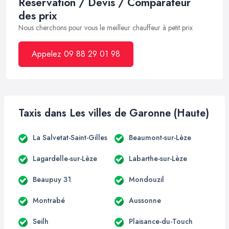
Réservation / Devis / Comparateur
des prix
Nous cherchons pour vous le meilleur chauffeur à petit prix
Appelez 09 88 29 01 98
Taxis dans Les villes de Garonne (Haute)
La Salvetat-Saint-Gilles
Beaumont-sur-Lèze
Lagardelle-sur-Lèze
Labarthe-sur-Lèze
Beaupuy 31
Mondouzil
Montrabé
Aussonne
Seilh
Plaisance-du-Touch