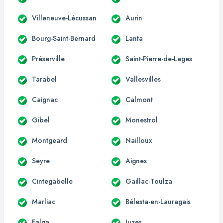
Villeneuve-Lécussan
Aurin
Bourg-Saint-Bernard
Lanta
Préserville
Saint-Pierre-de-Lages
Tarabel
Vallesvilles
Caignac
Calmont
Gibel
Monestrol
Montgeard
Nailloux
Seyre
Aignes
Cintegabelle
Gaillac-Toulza
Marliac
Bélesta-en-Lauragais
Falga
Juzes