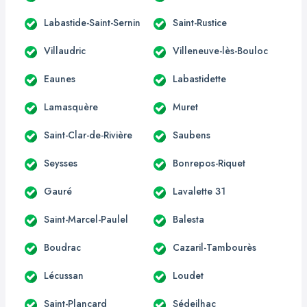
Labastide-Saint-Sernin
Saint-Rustice
Villaudric
Villeneuve-lès-Bouloc
Eaunes
Labastidette
Lamasquère
Muret
Saint-Clar-de-Rivière
Saubens
Seysses
Bonrepos-Riquet
Gauré
Lavalette 31
Saint-Marcel-Paulel
Balesta
Boudrac
Cazaril-Tambourès
Lécussan
Loudet
Saint-Plancard
Sédeilhac