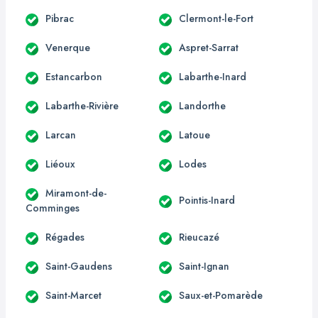
Pibrac
Clermont-le-Fort
Venerque
Aspret-Sarrat
Estancarbon
Labarthe-Inard
Labarthe-Rivière
Landorthe
Larcan
Latoue
Liéoux
Lodes
Miramont-de-
Pointis-Inard
Comminges
Régades
Rieucazé
Saint-Gaudens
Saint-Ignan
Saint-Marcet
Saux-et-Pomarède