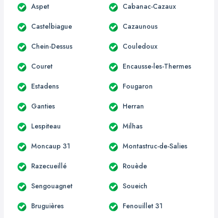
Aspet
Cabanac-Cazaux
Castelbiague
Cazaunous
Chein-Dessus
Couledoux
Couret
Encausse-les-Thermes
Estadens
Fougaron
Ganties
Herran
Lespiteau
Milhas
Moncaup 31
Montastruc-de-Salies
Razecueillé
Rouède
Sengouagnet
Soueich
Bruguières
Fenouillet 31