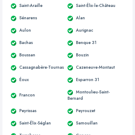
Saint-Araille
Saint-Élix-le-Château
Sénarens
Alan
Aulon
Aurignac
Bachas
Benque 31
Boussan
Bouzin
Cassagnabère-Tournas
Cazeneuve-Montaut
Éoux
Esparron 31
Montoulieu-Saint-
Francon
Bernard
Peyrissas
Peyrouzet
Saint-Élix-Séglan
Samouillan