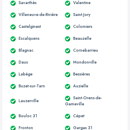
Savarthès
Valentine
Villeneuve-de-Rivière
Saint-Jory
Castelginest
Colomiers
Escalquens
Beauzelle
Blagnac
Cornebarrieu
Daux
Mondonville
Labège
Bessières
Buzet-sur-Tarn
Auzielle
Saint-Orens-de-
Lauzerville
Gameville
Bouloc 31
Cépet
Fronton
Gargas 31