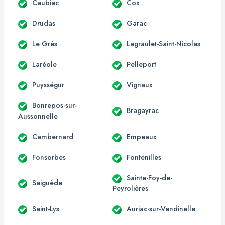
Caubiac
Cox
Drudas
Garac
Le Grès
Lagraulet-Saint-Nicolas
Laréole
Pelleport
Puysségur
Vignaux
Bonrepos-sur-
Bragayrac
Aussonnelle
Cambernard
Empeaux
Fonsorbes
Fontenilles
Sainte-Foy-de-
Saiguède
Peyrolières
Saint-Lys
Auriac-sur-Vendinelle