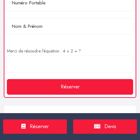
Merci de résoudre l'équation : 4 + 2 = ?
Réserver
Service client
Réserver
Devis
https://proxilive.fr