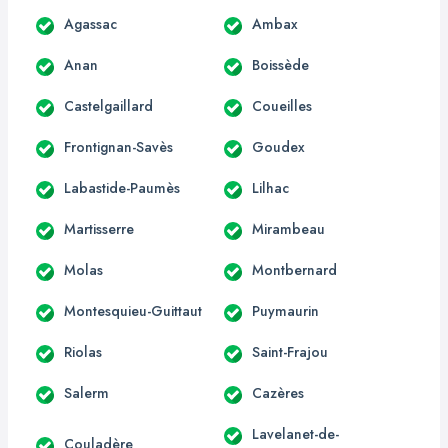
Agassac
Ambax
Anan
Boissède
Castelgaillard
Coueilles
Frontignan-Savès
Goudex
Labastide-Paumès
Lilhac
Martisserre
Mirambeau
Molas
Montbernard
Montesquieu-Guittaut
Puymaurin
Riolas
Saint-Frajou
Salerm
Cazères
Lavelanet-de-
Couladère