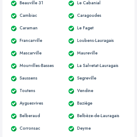
Beauville 31
Le Cabanial
Cambiac
Caragoudes
Caraman
Le Faget
Francarville
Loubens-Lauragais
Mascarville
Maureville
Mourvilles-Basses
La Salvetat-Lauragais
Saussens
Segreville
Toutens
Vendine
Ayguesvives
Baziège
Belberaud
Belbèze-de-Lauragais
Corronsac
Deyme