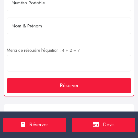
Merci de résoudre l'équation : 4 + 2 = ?
Réserver
Service client
Réserver
Devis
https://proxilive.fr