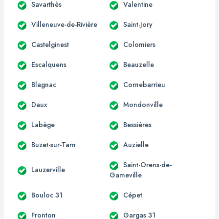
Savarthès
Valentine
Villeneuve-de-Rivière
Saint-Jory
Castelginest
Colomiers
Escalquens
Beauzelle
Blagnac
Cornebarrieu
Daux
Mondonville
Labège
Bessières
Buzet-sur-Tarn
Auzielle
Saint-Orens-de-
Lauzerville
Gameville
Bouloc 31
Cépet
Fronton
Gargas 31