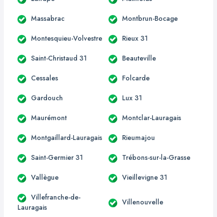
Massabrac
Montbrun-Bocage
Montesquieu-Volvestre
Rieux 31
Saint-Christaud 31
Beauteville
Cessales
Folcarde
Gardouch
Lux 31
Maurémont
Montclar-Lauragais
Montgaillard-Lauragais
Rieumajou
Saint-Germier 31
Trébons-sur-la-Grasse
Vallègue
Vieillevigne 31
Villefranche-de-
Villenouvelle
Lauragais