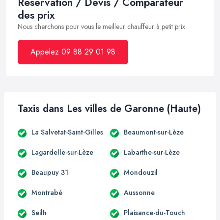
Réservation / Devis / Comparateur
des prix
Nous cherchons pour vous le meilleur chauffeur à petit prix
Appelez 09 88 29 01 98
Taxis dans Les villes de Garonne (Haute)
La Salvetat-Saint-Gilles
Beaumont-sur-Lèze
Lagardelle-sur-Lèze
Labarthe-sur-Lèze
Beaupuy 31
Mondouzil
Montrabé
Aussonne
Seilh
Plaisance-du-Touch