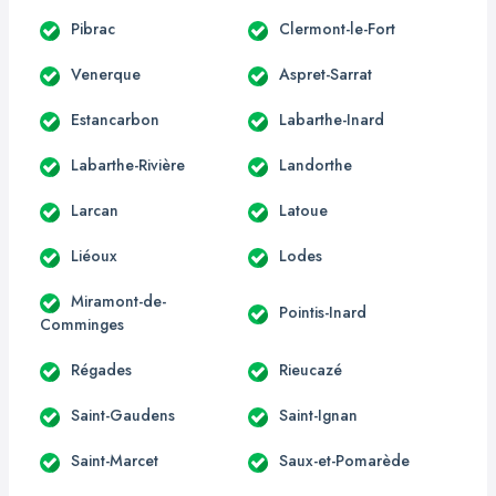
Pibrac
Clermont-le-Fort
Venerque
Aspret-Sarrat
Estancarbon
Labarthe-Inard
Labarthe-Rivière
Landorthe
Larcan
Latoue
Liéoux
Lodes
Miramont-de-
Pointis-Inard
Comminges
Régades
Rieucazé
Saint-Gaudens
Saint-Ignan
Saint-Marcet
Saux-et-Pomarède