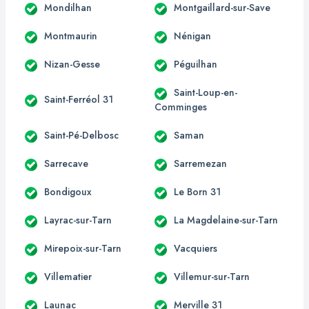
Mondilhan
Montgaillard-sur-Save
Montmaurin
Nénigan
Nizan-Gesse
Péguilhan
Saint-Loup-en-
Saint-Ferréol 31
Comminges
Saint-Pé-Delbosc
Saman
Sarrecave
Sarremezan
Bondigoux
Le Born 31
Layrac-sur-Tarn
La Magdelaine-sur-Tarn
Mirepoix-sur-Tarn
Vacquiers
Villematier
Villemur-sur-Tarn
Launac
Merville 31