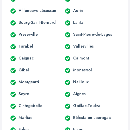
Villeneuve-Lécussan
Aurin
Bourg-Saint-Bernard
Lanta
Préserville
Saint-Pierre-de-Lages
Tarabel
Vallesvilles
Caignac
Calmont
Gibel
Monestrol
Montgeard
Nailloux
Seyre
Aignes
Cintegabelle
Gaillac-Toulza
Marliac
Bélesta-en-Lauragais
Falga
Juzes