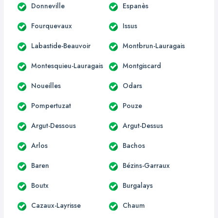
Donneville
Espanès
Fourquevaux
Issus
Labastide-Beauvoir
Montbrun-Lauragais
Montesquieu-Lauragais
Montgiscard
Noueilles
Odars
Pompertuzat
Pouze
Argut-Dessous
Argut-Dessus
Arlos
Bachos
Baren
Bézins-Garraux
Boutx
Burgalays
Cazaux-Layrisse
Chaum