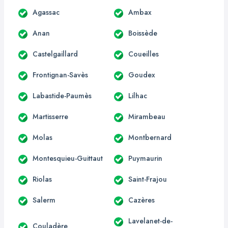
Agassac
Ambax
Anan
Boissède
Castelgaillard
Coueilles
Frontignan-Savès
Goudex
Labastide-Paumès
Lilhac
Martisserre
Mirambeau
Molas
Montbernard
Montesquieu-Guittaut
Puymaurin
Riolas
Saint-Frajou
Salerm
Cazères
Lavelanet-de-
Couladère