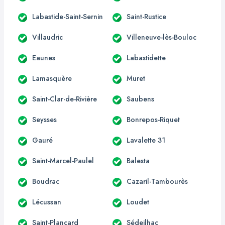
Labastide-Saint-Sernin
Saint-Rustice
Villaudric
Villeneuve-lès-Bouloc
Eaunes
Labastidette
Lamasquère
Muret
Saint-Clar-de-Rivière
Saubens
Seysses
Bonrepos-Riquet
Gauré
Lavalette 31
Saint-Marcel-Paulel
Balesta
Boudrac
Cazaril-Tambourès
Lécussan
Loudet
Saint-Plancard
Sédeilhac