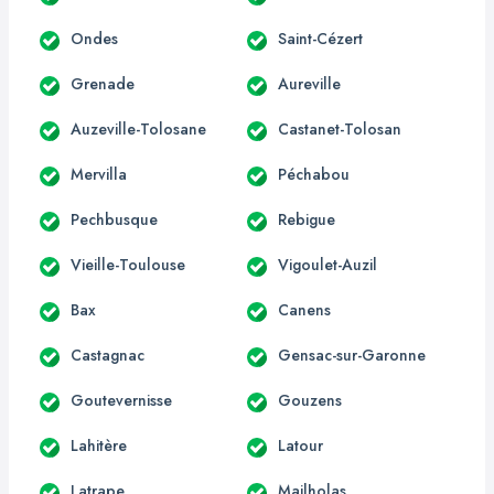
Ondes
Saint-Cézert
Grenade
Aureville
Auzeville-Tolosane
Castanet-Tolosan
Mervilla
Péchabou
Pechbusque
Rebigue
Vieille-Toulouse
Vigoulet-Auzil
Bax
Canens
Castagnac
Gensac-sur-Garonne
Goutevernisse
Gouzens
Lahitère
Latour
Latrape
Mailholas