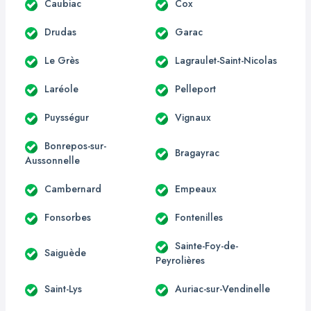
Caubiac
Cox
Drudas
Garac
Le Grès
Lagraulet-Saint-Nicolas
Laréole
Pelleport
Puysségur
Vignaux
Bonrepos-sur-
Bragayrac
Aussonnelle
Cambernard
Empeaux
Fonsorbes
Fontenilles
Sainte-Foy-de-
Saiguède
Peyrolières
Saint-Lys
Auriac-sur-Vendinelle