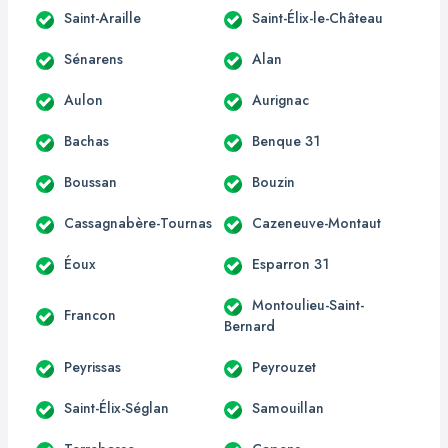
Saint-Araille
Saint-Élix-le-Château
Sénarens
Alan
Aulon
Aurignac
Bachas
Benque 31
Boussan
Bouzin
Cassagnabère-Tournas
Cazeneuve-Montaut
Éoux
Esparron 31
Montoulieu-Saint-
Francon
Bernard
Peyrissas
Peyrouzet
Saint-Élix-Séglan
Samouillan