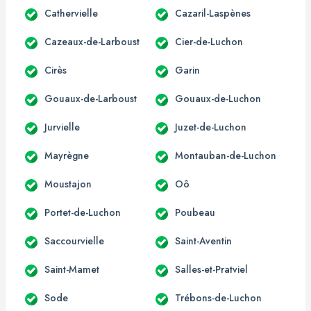
Cathervielle
Cazaril-Laspènes
Cazeaux-de-Larboust
Cier-de-Luchon
Cirès
Garin
Gouaux-de-Larboust
Gouaux-de-Luchon
Jurvielle
Juzet-de-Luchon
Mayrègne
Montauban-de-Luchon
Moustajon
Oô
Portet-de-Luchon
Poubeau
Saccourvielle
Saint-Aventin
Saint-Mamet
Salles-et-Pratviel
Sode
Trébons-de-Luchon