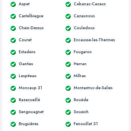
Aspet
Cabanac-Cazaux
Castelbiague
Cazaunous
Chein-Dessus
Couledoux
Couret
Encausse-les-Thermes
Estadens
Fougaron
Ganties
Herran
Lespiteau
Milhas
Moncaup 31
Montastruc-de-Salies
Razecueillé
Rouède
Sengouagnet
Soueich
Bruguières
Fenouillet 31