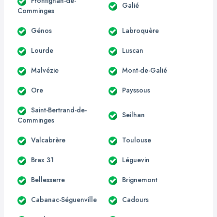
Frontignan-de-
Galié
Comminges
Génos
Labroquère
Lourde
Luscan
Malvézie
Mont-de-Galié
Ore
Payssous
Saint-Bertrand-de-
Seilhan
Comminges
Valcabrère
Toulouse
Brax 31
Léguevin
Bellesserre
Brignemont
Cabanac-Séguenville
Cadours