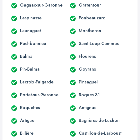
Gagnac-sur-Garonne
Gratentour
Lespinasse
Fonbeauzard
Launaguet
Montberon
Pechbonnieu
Saint-Loup-Cammas
Balma
Flourens
Pin-Balma
Goyrans
Lacroix-Falgarde
Pinsaguel
Portet-sur-Garonne
Roques 31
Roquettes
Antignac
Artigue
Bagnères-de-Luchon
Billière
Castillon-de-Larboust