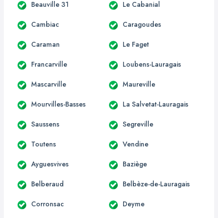
Beauville 31
Le Cabanial
Cambiac
Caragoudes
Caraman
Le Faget
Francarville
Loubens-Lauragais
Mascarville
Maureville
Mourvilles-Basses
La Salvetat-Lauragais
Saussens
Segreville
Toutens
Vendine
Ayguesvives
Baziège
Belberaud
Belbèze-de-Lauragais
Corronsac
Deyme