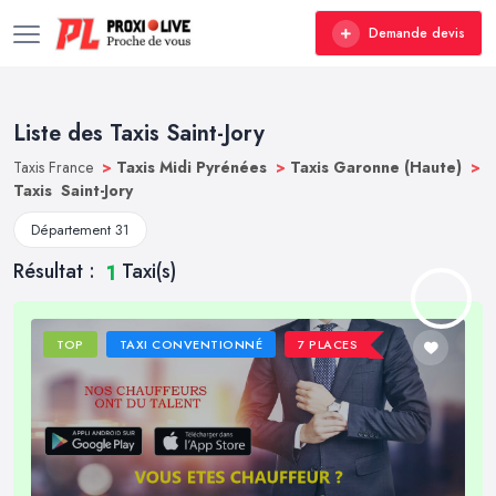
Demande devis
Liste des Taxis Saint-Jory
Taxis France
>
Taxis Midi Pyrénées
>
Taxis Garonne (Haute)
>
Taxis Saint-Jory
Département 31
Résultat :
Taxi(s)
1
TOP
TAXI CONVENTIONNÉ
7 PLACES