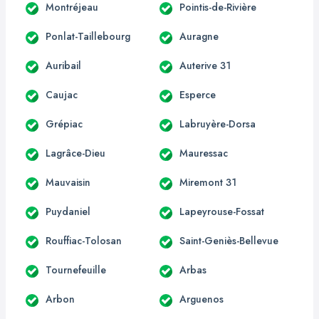
Montréjeau
Pointis-de-Rivière
Ponlat-Taillebourg
Auragne
Auribail
Auterive 31
Caujac
Esperce
Grépiac
Labruyère-Dorsa
Lagrâce-Dieu
Mauressac
Mauvaisin
Miremont 31
Puydaniel
Lapeyrouse-Fossat
Rouffiac-Tolosan
Saint-Geniès-Bellevue
Tournefeuille
Arbas
Arbon
Arguenos