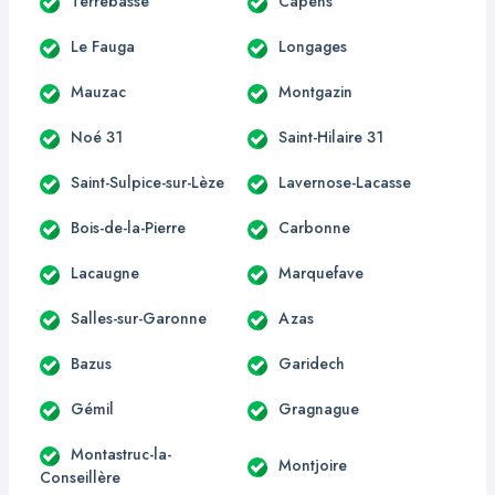
Terrebasse
Capens
Le Fauga
Longages
Mauzac
Montgazin
Noé 31
Saint-Hilaire 31
Saint-Sulpice-sur-Lèze
Lavernose-Lacasse
Bois-de-la-Pierre
Carbonne
Lacaugne
Marquefave
Salles-sur-Garonne
Azas
Bazus
Garidech
Gémil
Gragnague
Montastruc-la-
Montjoire
Conseillère