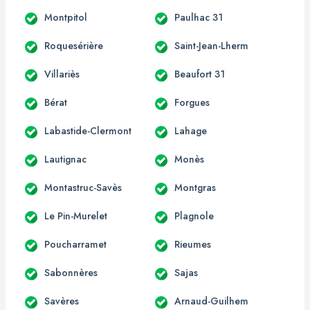
Montpitol
Paulhac 31
Roquesérière
Saint-Jean-Lherm
Villariès
Beaufort 31
Bérat
Forgues
Labastide-Clermont
Lahage
Lautignac
Monès
Montastruc-Savès
Montgras
Le Pin-Murelet
Plagnole
Poucharramet
Rieumes
Sabonnères
Sajas
Savères
Arnaud-Guilhem