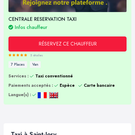
CENTRALE RESERVATION TAXI
Infos chauffeur
RÉSERVEZ CE CHAUFFEUR
5 étoiles
7 Places
Van
Services :
Taxi conventionné
Paiements acceptés :
Espèce
Carte bancaire
Langue(s) :
Taxi à Saint-Jory