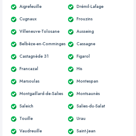
Aigrefeuille
Drémil-Lafage
Cugnaux
Frouzins
Villeneuve-Tolosane
Ausseing
Belbèze-en-Comminges
Cassagne
Castagnède 31
Figarol
Francazal
His
Marsoulas
Montespan
Montgaillard-de-Salies
Montsaunès
Saleich
Salies-du-Salat
Touille
Urau
Vaudreuille
Saint-Jean