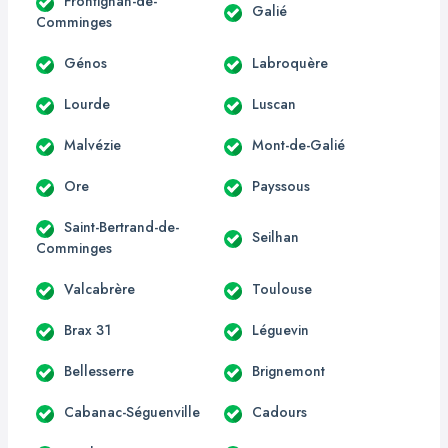
Frontignan-de-
Galié
Comminges
Génos
Labroquère
Lourde
Luscan
Malvézie
Mont-de-Galié
Ore
Payssous
Saint-Bertrand-de-
Seilhan
Comminges
Valcabrère
Toulouse
Brax 31
Léguevin
Bellesserre
Brignemont
Cabanac-Séguenville
Cadours