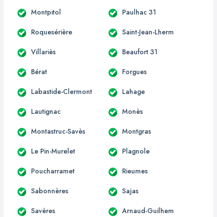
Montpitol
Paulhac 31
Roquesérière
Saint-Jean-Lherm
Villariès
Beaufort 31
Bérat
Forgues
Labastide-Clermont
Lahage
Lautignac
Monès
Montastruc-Savès
Montgras
Le Pin-Murelet
Plagnole
Poucharramet
Rieumes
Sabonnères
Sajas
Savères
Arnaud-Guilhem