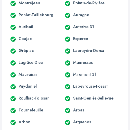
Montréjeau
Pointis-de-Rivière
Ponlat-Taillebourg
Auragne
Auribail
Auterive 31
Caujac
Esperce
Grépiac
Labruyère-Dorsa
Lagrâce-Dieu
Mauressac
Mauvaisin
Miremont 31
Puydaniel
Lapeyrouse-Fossat
Rouffiac-Tolosan
Saint-Geniès-Bellevue
Tournefeuille
Arbas
Arbon
Arguenos