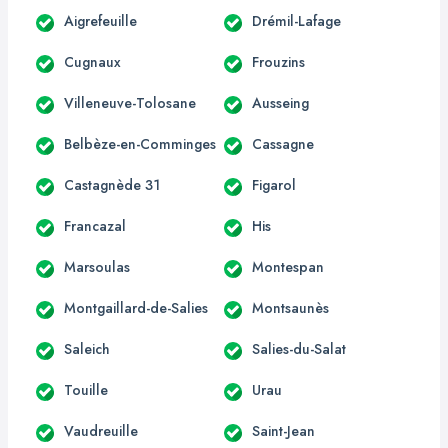
Aigrefeuille
Drémil-Lafage
Cugnaux
Frouzins
Villeneuve-Tolosane
Ausseing
Belbèze-en-Comminges
Cassagne
Castagnède 31
Figarol
Francazal
His
Marsoulas
Montespan
Montgaillard-de-Salies
Montsaunès
Saleich
Salies-du-Salat
Touille
Urau
Vaudreuille
Saint-Jean