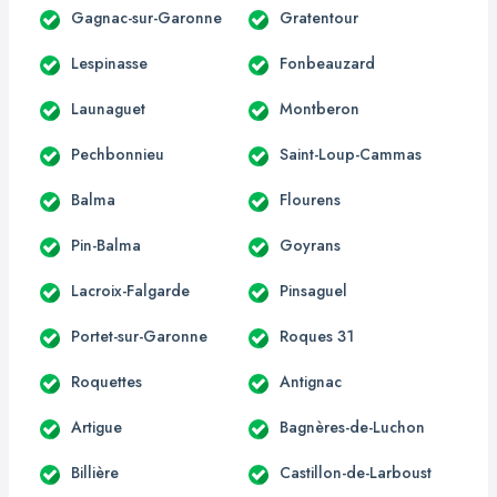
Gagnac-sur-Garonne
Gratentour
Lespinasse
Fonbeauzard
Launaguet
Montberon
Pechbonnieu
Saint-Loup-Cammas
Balma
Flourens
Pin-Balma
Goyrans
Lacroix-Falgarde
Pinsaguel
Portet-sur-Garonne
Roques 31
Roquettes
Antignac
Artigue
Bagnères-de-Luchon
Billière
Castillon-de-Larboust