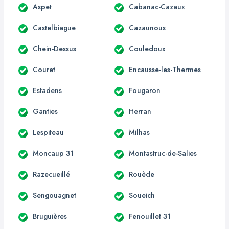
Aspet
Cabanac-Cazaux
Castelbiague
Cazaunous
Chein-Dessus
Couledoux
Couret
Encausse-les-Thermes
Estadens
Fougaron
Ganties
Herran
Lespiteau
Milhas
Moncaup 31
Montastruc-de-Salies
Razecueillé
Rouède
Sengouagnet
Soueich
Bruguières
Fenouillet 31