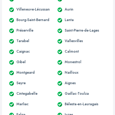
Villeneuve-Lécussan
Aurin
Bourg-Saint-Bernard
Lanta
Préserville
Saint-Pierre-de-Lages
Tarabel
Vallesvilles
Caignac
Calmont
Gibel
Monestrol
Montgeard
Nailloux
Seyre
Aignes
Cintegabelle
Gaillac-Toulza
Marliac
Bélesta-en-Lauragais
Falga
Juzes