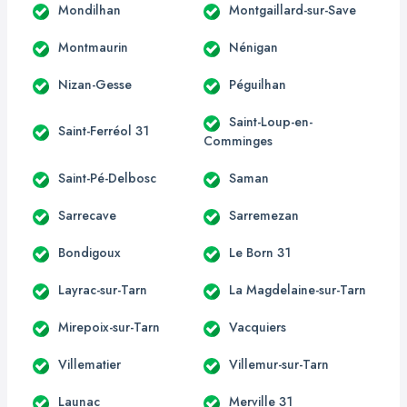
Mondilhan
Montgaillard-sur-Save
Montmaurin
Nénigan
Nizan-Gesse
Péguilhan
Saint-Loup-en-
Saint-Ferréol 31
Comminges
Saint-Pé-Delbosc
Saman
Sarrecave
Sarremezan
Bondigoux
Le Born 31
Layrac-sur-Tarn
La Magdelaine-sur-Tarn
Mirepoix-sur-Tarn
Vacquiers
Villematier
Villemur-sur-Tarn
Launac
Merville 31