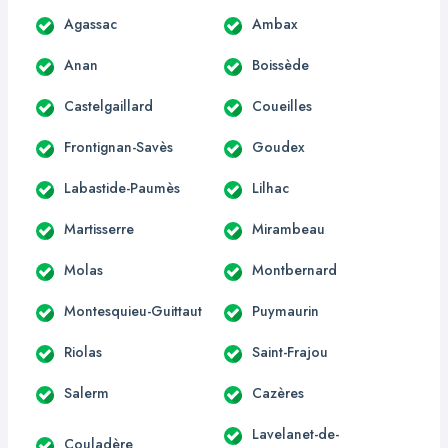
Agassac
Ambax
Anan
Boissède
Castelgaillard
Coueilles
Frontignan-Savès
Goudex
Labastide-Paumès
Lilhac
Martisserre
Mirambeau
Molas
Montbernard
Montesquieu-Guittaut
Puymaurin
Riolas
Saint-Frajou
Salerm
Cazères
Lavelanet-de-
Couladère