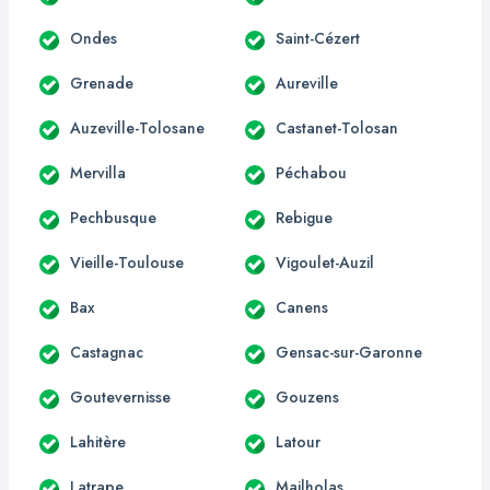
Ondes
Saint-Cézert
Grenade
Aureville
Auzeville-Tolosane
Castanet-Tolosan
Mervilla
Péchabou
Pechbusque
Rebigue
Vieille-Toulouse
Vigoulet-Auzil
Bax
Canens
Castagnac
Gensac-sur-Garonne
Goutevernisse
Gouzens
Lahitère
Latour
Latrape
Mailholas