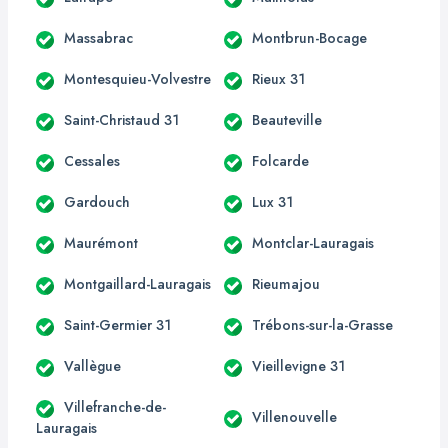
Massabrac
Montbrun-Bocage
Montesquieu-Volvestre
Rieux 31
Saint-Christaud 31
Beauteville
Cessales
Folcarde
Gardouch
Lux 31
Maurémont
Montclar-Lauragais
Montgaillard-Lauragais
Rieumajou
Saint-Germier 31
Trébons-sur-la-Grasse
Vallègue
Vieillevigne 31
Villefranche-de-
Villenouvelle
Lauragais