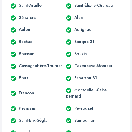
Saint-Araille
Saint-Élix-le-Château
Sénarens
Alan
Aulon
Aurignac
Bachas
Benque 31
Boussan
Bouzin
Cassagnabère-Tournas
Cazeneuve-Montaut
Éoux
Esparron 31
Montoulieu-Saint-
Francon
Bernard
Peyrissas
Peyrouzet
Saint-Élix-Séglan
Samouillan