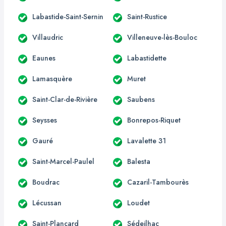
Labastide-Saint-Sernin
Saint-Rustice
Villaudric
Villeneuve-lès-Bouloc
Eaunes
Labastidette
Lamasquère
Muret
Saint-Clar-de-Rivière
Saubens
Seysses
Bonrepos-Riquet
Gauré
Lavalette 31
Saint-Marcel-Paulel
Balesta
Boudrac
Cazaril-Tambourès
Lécussan
Loudet
Saint-Plancard
Sédeilhac