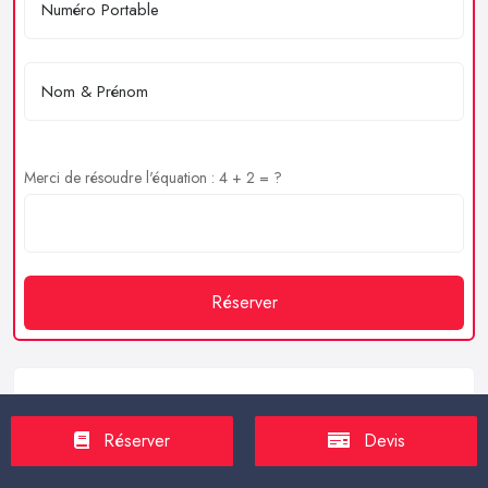
Merci de résoudre l'équation : 4 + 2 = ?
Réserver
Service client
Réserver
Devis
https://proxilive.fr