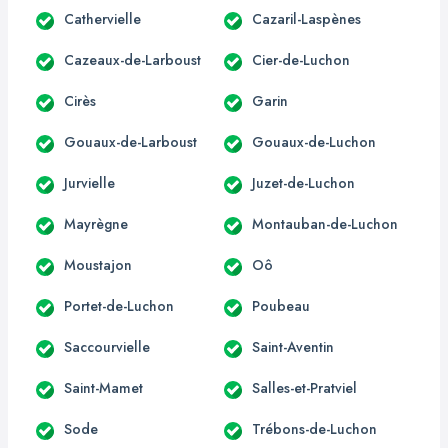
Cathervielle
Cazaril-Laspènes
Cazeaux-de-Larboust
Cier-de-Luchon
Cirès
Garin
Gouaux-de-Larboust
Gouaux-de-Luchon
Jurvielle
Juzet-de-Luchon
Mayrègne
Montauban-de-Luchon
Moustajon
Oô
Portet-de-Luchon
Poubeau
Saccourvielle
Saint-Aventin
Saint-Mamet
Salles-et-Pratviel
Sode
Trébons-de-Luchon