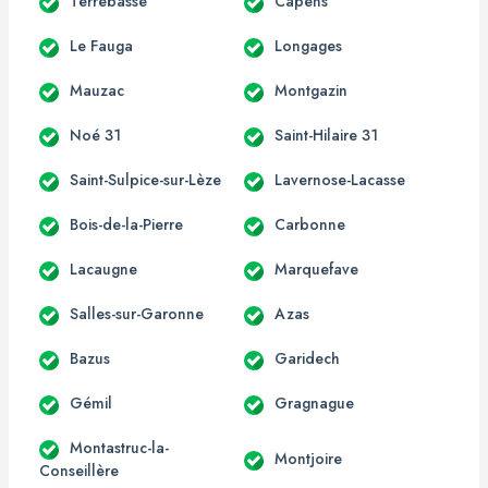
Terrebasse
Capens
Le Fauga
Longages
Mauzac
Montgazin
Noé 31
Saint-Hilaire 31
Saint-Sulpice-sur-Lèze
Lavernose-Lacasse
Bois-de-la-Pierre
Carbonne
Lacaugne
Marquefave
Salles-sur-Garonne
Azas
Bazus
Garidech
Gémil
Gragnague
Montastruc-la-
Montjoire
Conseillère