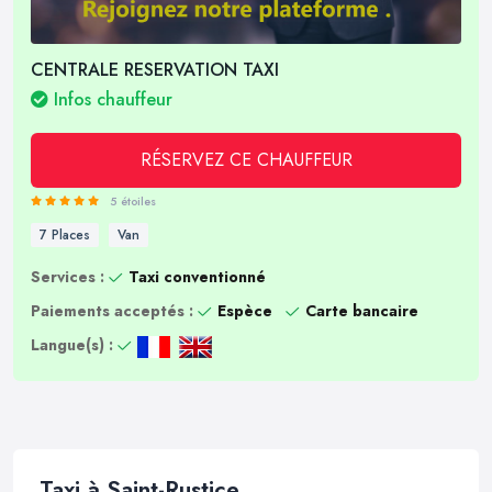
CENTRALE RESERVATION TAXI
Infos chauffeur
RÉSERVEZ CE CHAUFFEUR
5 étoiles
7 Places
Van
Services :
Taxi conventionné
Paiements acceptés :
Espèce
Carte bancaire
Langue(s) :
Taxi à Saint-Rustice