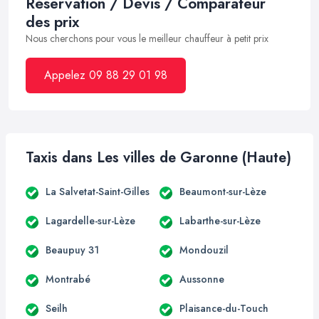
Réservation / Devis / Comparateur
des prix
Nous cherchons pour vous le meilleur chauffeur à petit prix
Appelez 09 88 29 01 98
Taxis dans Les villes de Garonne (Haute)
La Salvetat-Saint-Gilles
Beaumont-sur-Lèze
Lagardelle-sur-Lèze
Labarthe-sur-Lèze
Beaupuy 31
Mondouzil
Montrabé
Aussonne
Seilh
Plaisance-du-Touch