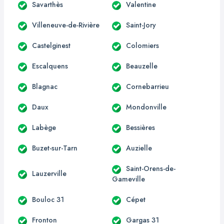
Savarthès
Valentine
Villeneuve-de-Rivière
Saint-Jory
Castelginest
Colomiers
Escalquens
Beauzelle
Blagnac
Cornebarrieu
Daux
Mondonville
Labège
Bessières
Buzet-sur-Tarn
Auzielle
Saint-Orens-de-
Lauzerville
Gameville
Bouloc 31
Cépet
Fronton
Gargas 31