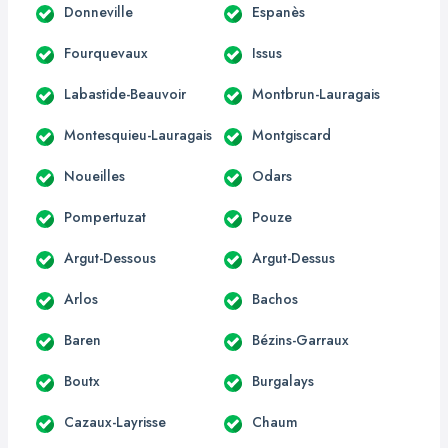
Donneville
Espanès
Fourquevaux
Issus
Labastide-Beauvoir
Montbrun-Lauragais
Montesquieu-Lauragais
Montgiscard
Noueilles
Odars
Pompertuzat
Pouze
Argut-Dessous
Argut-Dessus
Arlos
Bachos
Baren
Bézins-Garraux
Boutx
Burgalays
Cazaux-Layrisse
Chaum