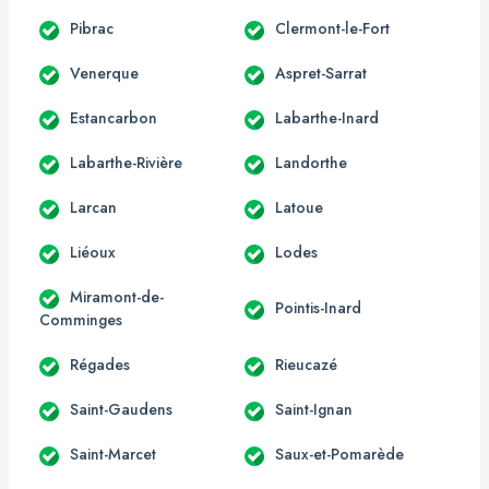
Pibrac
Clermont-le-Fort
Venerque
Aspret-Sarrat
Estancarbon
Labarthe-Inard
Labarthe-Rivière
Landorthe
Larcan
Latoue
Liéoux
Lodes
Miramont-de-
Pointis-Inard
Comminges
Régades
Rieucazé
Saint-Gaudens
Saint-Ignan
Saint-Marcet
Saux-et-Pomarède