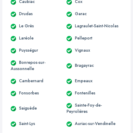
Caubiac
Cox
Drudas
Garac
Le Grès
Lagraulet-Saint-Nicolas
Laréole
Pelleport
Puysségur
Vignaux
Bonrepos-sur-
Bragayrac
Aussonnelle
Cambernard
Empeaux
Fonsorbes
Fontenilles
Sainte-Foy-de-
Saiguède
Peyrolières
Saint-Lys
Auriac-sur-Vendinelle