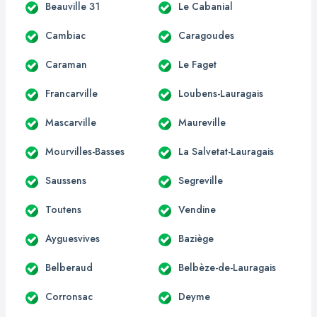
Beauville 31
Le Cabanial
Cambiac
Caragoudes
Caraman
Le Faget
Francarville
Loubens-Lauragais
Mascarville
Maureville
Mourvilles-Basses
La Salvetat-Lauragais
Saussens
Segreville
Toutens
Vendine
Ayguesvives
Baziège
Belberaud
Belbèze-de-Lauragais
Corronsac
Deyme