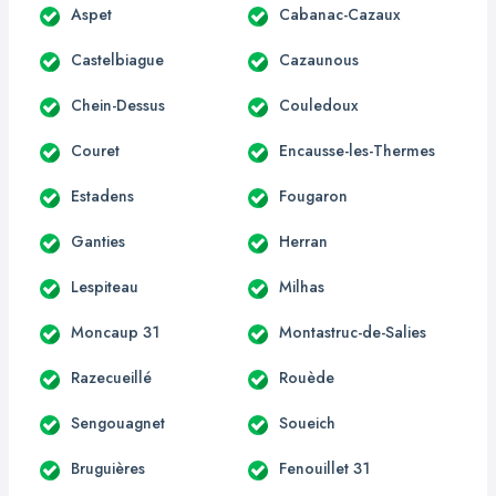
Aspet
Cabanac-Cazaux
Castelbiague
Cazaunous
Chein-Dessus
Couledoux
Couret
Encausse-les-Thermes
Estadens
Fougaron
Ganties
Herran
Lespiteau
Milhas
Moncaup 31
Montastruc-de-Salies
Razecueillé
Rouède
Sengouagnet
Soueich
Bruguières
Fenouillet 31