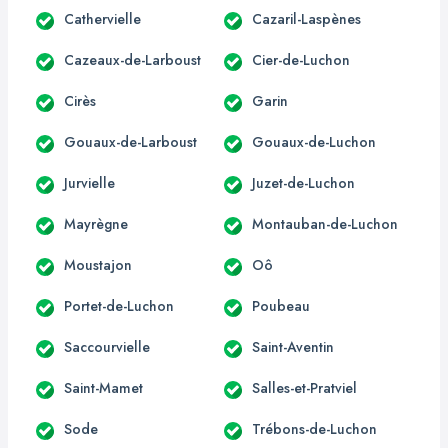
Cathervielle
Cazaril-Laspènes
Cazeaux-de-Larboust
Cier-de-Luchon
Cirès
Garin
Gouaux-de-Larboust
Gouaux-de-Luchon
Jurvielle
Juzet-de-Luchon
Mayrègne
Montauban-de-Luchon
Moustajon
Oô
Portet-de-Luchon
Poubeau
Saccourvielle
Saint-Aventin
Saint-Mamet
Salles-et-Pratviel
Sode
Trébons-de-Luchon