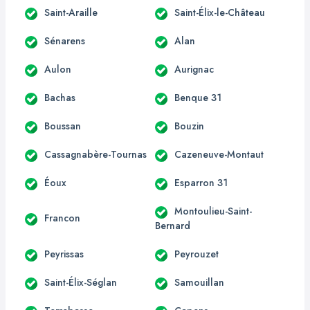
Saint-Araille
Saint-Élix-le-Château
Sénarens
Alan
Aulon
Aurignac
Bachas
Benque 31
Boussan
Bouzin
Cassagnabère-Tournas
Cazeneuve-Montaut
Éoux
Esparron 31
Montoulieu-Saint-
Francon
Bernard
Peyrissas
Peyrouzet
Saint-Élix-Séglan
Samouillan