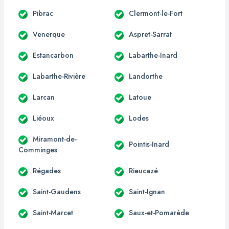
Pibrac
Clermont-le-Fort
Venerque
Aspret-Sarrat
Estancarbon
Labarthe-Inard
Labarthe-Rivière
Landorthe
Larcan
Latoue
Liéoux
Lodes
Miramont-de-
Pointis-Inard
Comminges
Régades
Rieucazé
Saint-Gaudens
Saint-Ignan
Saint-Marcet
Saux-et-Pomarède