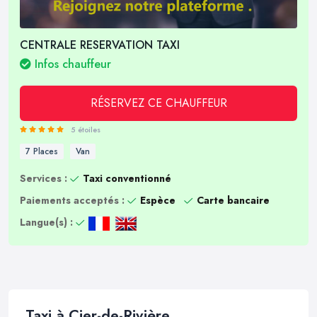
CENTRALE RESERVATION TAXI
Infos chauffeur
RÉSERVEZ CE CHAUFFEUR
5 étoiles
7 Places
Van
Services :
Taxi conventionné
Paiements acceptés :
Espèce
Carte bancaire
Langue(s) :
Taxi à Cier-de-Rivière