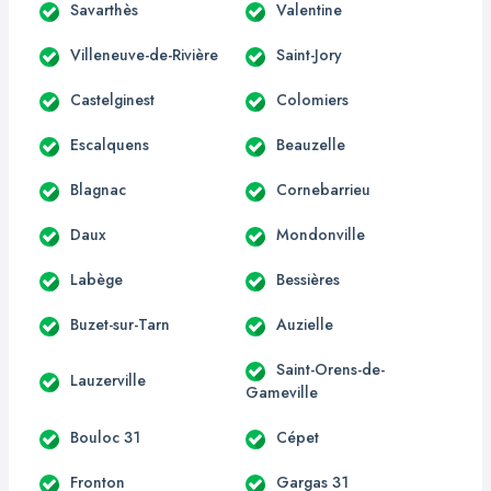
Savarthès
Valentine
Villeneuve-de-Rivière
Saint-Jory
Castelginest
Colomiers
Escalquens
Beauzelle
Blagnac
Cornebarrieu
Daux
Mondonville
Labège
Bessières
Buzet-sur-Tarn
Auzielle
Saint-Orens-de-
Lauzerville
Gameville
Bouloc 31
Cépet
Fronton
Gargas 31