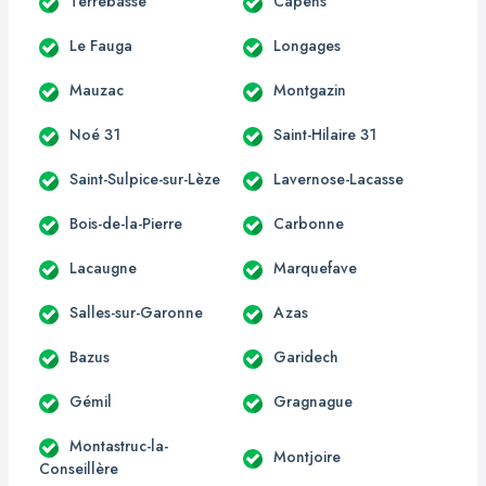
Terrebasse
Capens
Le Fauga
Longages
Mauzac
Montgazin
Noé 31
Saint-Hilaire 31
Saint-Sulpice-sur-Lèze
Lavernose-Lacasse
Bois-de-la-Pierre
Carbonne
Lacaugne
Marquefave
Salles-sur-Garonne
Azas
Bazus
Garidech
Gémil
Gragnague
Montastruc-la-
Montjoire
Conseillère