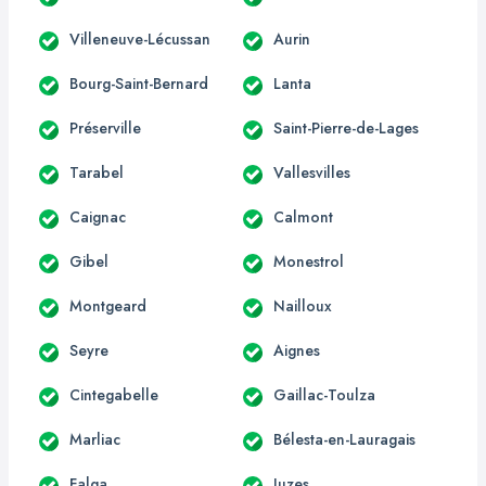
Villeneuve-Lécussan
Aurin
Bourg-Saint-Bernard
Lanta
Préserville
Saint-Pierre-de-Lages
Tarabel
Vallesvilles
Caignac
Calmont
Gibel
Monestrol
Montgeard
Nailloux
Seyre
Aignes
Cintegabelle
Gaillac-Toulza
Marliac
Bélesta-en-Lauragais
Falga
Juzes