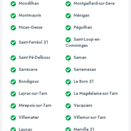
Mondilhan
Montgaillard-sur-Save
Montmaurin
Nénigan
Nizan-Gesse
Péguilhan
Saint-Loup-en-
Saint-Ferréol 31
Comminges
Saint-Pé-Delbosc
Saman
Sarrecave
Sarremezan
Bondigoux
Le Born 31
Layrac-sur-Tarn
La Magdelaine-sur-Tarn
Mirepoix-sur-Tarn
Vacquiers
Villematier
Villemur-sur-Tarn
Launac
Merville 31