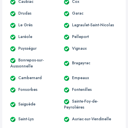
Caubiac
Cox
Drudas
Garac
Le Grès
Lagraulet-Saint-Nicolas
Laréole
Pelleport
Puysségur
Vignaux
Bonrepos-sur-
Bragayrac
Aussonnelle
Cambernard
Empeaux
Fonsorbes
Fontenilles
Sainte-Foy-de-
Saiguède
Peyrolières
Saint-Lys
Auriac-sur-Vendinelle