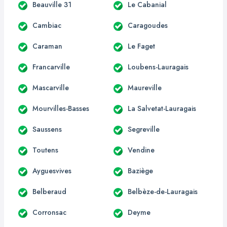
Beauville 31
Le Cabanial
Cambiac
Caragoudes
Caraman
Le Faget
Francarville
Loubens-Lauragais
Mascarville
Maureville
Mourvilles-Basses
La Salvetat-Lauragais
Saussens
Segreville
Toutens
Vendine
Ayguesvives
Baziège
Belberaud
Belbèze-de-Lauragais
Corronsac
Deyme