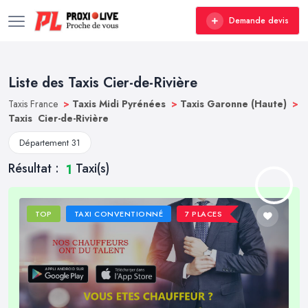
Demande devis
Liste des Taxis Cier-de-Rivière
Taxis France
>
Taxis Midi Pyrénées
>
Taxis Garonne (Haute)
>
Taxis Cier-de-Rivière
Département 31
Résultat :
Taxi(s)
1
TOP
TAXI CONVENTIONNÉ
7 PLACES