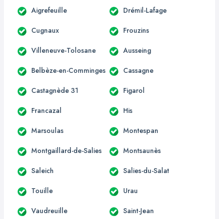
Aigrefeuille
Drémil-Lafage
Cugnaux
Frouzins
Villeneuve-Tolosane
Ausseing
Belbèze-en-Comminges
Cassagne
Castagnède 31
Figarol
Francazal
His
Marsoulas
Montespan
Montgaillard-de-Salies
Montsaunès
Saleich
Salies-du-Salat
Touille
Urau
Vaudreuille
Saint-Jean