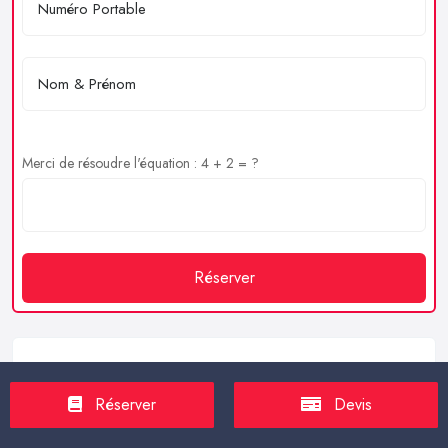
Merci de résoudre l'équation : 4 + 2 = ?
Réserver
Service client
Réserver
Devis
https://proxilive.fr