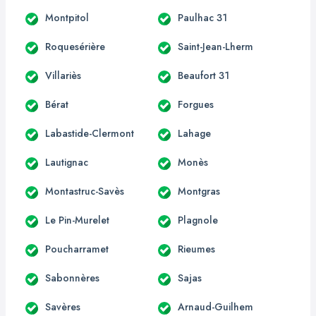
Montpitol
Paulhac 31
Roquesérière
Saint-Jean-Lherm
Villariès
Beaufort 31
Bérat
Forgues
Labastide-Clermont
Lahage
Lautignac
Monès
Montastruc-Savès
Montgras
Le Pin-Murelet
Plagnole
Poucharramet
Rieumes
Sabonnères
Sajas
Savères
Arnaud-Guilhem