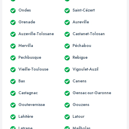
Ondes
Saint-Cézert
Grenade
Aureville
Auzeville-Tolosane
Castanet-Tolosan
Mervilla
Péchabou
Pechbusque
Rebigue
Vieille-Toulouse
Vigoulet-Auzil
Bax
Canens
Castagnac
Gensac-sur-Garonne
Goutevernisse
Gouzens
Lahitère
Latour
Latrape
Mailholas