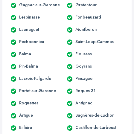
Gagnac-sur-Garonne
Gratentour
Lespinasse
Fonbeauzard
Launaguet
Montberon
Pechbonnieu
Saint-Loup-Cammas
Balma
Flourens
Pin-Balma
Goyrans
Lacroix-Falgarde
Pinsaguel
Portet-sur-Garonne
Roques 31
Roquettes
Antignac
Artigue
Bagnères-de-Luchon
Billière
Castillon-de-Larboust