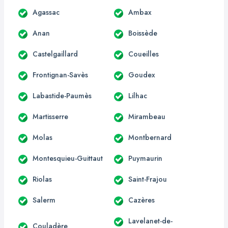
Agassac
Ambax
Anan
Boissède
Castelgaillard
Coueilles
Frontignan-Savès
Goudex
Labastide-Paumès
Lilhac
Martisserre
Mirambeau
Molas
Montbernard
Montesquieu-Guittaut
Puymaurin
Riolas
Saint-Frajou
Salerm
Cazères
Lavelanet-de-
Couladère