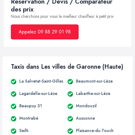
Réservation / Devis / Comparateur
des prix
Nous cherchons pour vous le meilleur chauffeur à petit prix
Appelez 09 88 29 01 98
Taxis dans Les villes de Garonne (Haute)
La Salvetat-Saint-Gilles
Beaumont-sur-Lèze
Lagardelle-sur-Lèze
Labarthe-sur-Lèze
Beaupuy 31
Mondouzil
Montrabé
Aussonne
Seilh
Plaisance-du-Touch