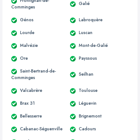
Frontignan-de-
Galié
Comminges
Génos
Labroquère
Lourde
Luscan
Malvézie
Mont-de-Galié
Ore
Payssous
Saint-Bertrand-de-
Seilhan
Comminges
Valcabrère
Toulouse
Brax 31
Léguevin
Bellesserre
Brignemont
Cabanac-Séguenville
Cadours