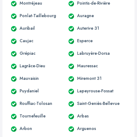
Montréjeau
Pointis-de-Rivière
Ponlat-Taillebourg
Auragne
Auribail
Auterive 31
Caujac
Esperce
Grépiac
Labruyère-Dorsa
Lagrâce-Dieu
Mauressac
Mauvaisin
Miremont 31
Puydaniel
Lapeyrouse-Fossat
Rouffiac-Tolosan
Saint-Geniès-Bellevue
Tournefeuille
Arbas
Arbon
Arguenos