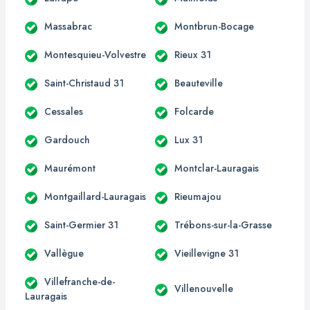
Massabrac
Montbrun-Bocage
Montesquieu-Volvestre
Rieux 31
Saint-Christaud 31
Beauteville
Cessales
Folcarde
Gardouch
Lux 31
Maurémont
Montclar-Lauragais
Montgaillard-Lauragais
Rieumajou
Saint-Germier 31
Trébons-sur-la-Grasse
Vallègue
Vieillevigne 31
Villefranche-de-
Villenouvelle
Lauragais