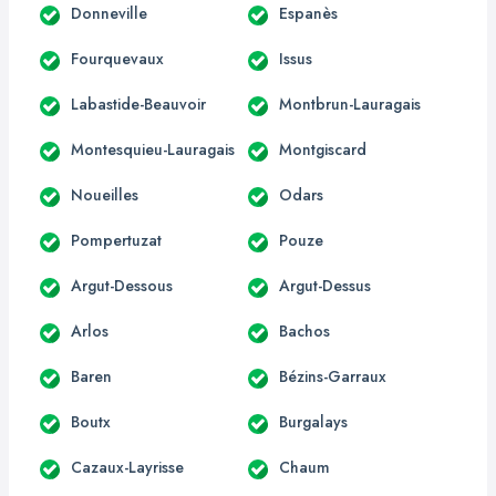
Donneville
Espanès
Fourquevaux
Issus
Labastide-Beauvoir
Montbrun-Lauragais
Montesquieu-Lauragais
Montgiscard
Noueilles
Odars
Pompertuzat
Pouze
Argut-Dessous
Argut-Dessus
Arlos
Bachos
Baren
Bézins-Garraux
Boutx
Burgalays
Cazaux-Layrisse
Chaum