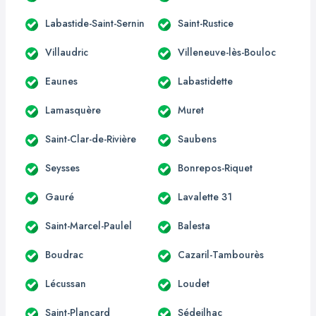
Labastide-Saint-Sernin
Saint-Rustice
Villaudric
Villeneuve-lès-Bouloc
Eaunes
Labastidette
Lamasquère
Muret
Saint-Clar-de-Rivière
Saubens
Seysses
Bonrepos-Riquet
Gauré
Lavalette 31
Saint-Marcel-Paulel
Balesta
Boudrac
Cazaril-Tambourès
Lécussan
Loudet
Saint-Plancard
Sédeilhac