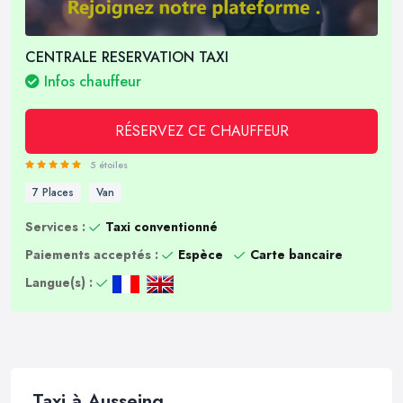
CENTRALE RESERVATION TAXI
Infos chauffeur
RÉSERVEZ CE CHAUFFEUR
5 étoiles
7 Places
Van
Services :
Taxi conventionné
Paiements acceptés :
Espèce
Carte bancaire
Langue(s) :
Taxi à Ausseing