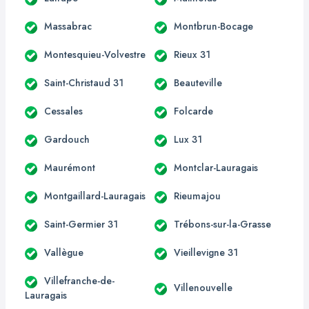
Massabrac
Montbrun-Bocage
Montesquieu-Volvestre
Rieux 31
Saint-Christaud 31
Beauteville
Cessales
Folcarde
Gardouch
Lux 31
Maurémont
Montclar-Lauragais
Montgaillard-Lauragais
Rieumajou
Saint-Germier 31
Trébons-sur-la-Grasse
Vallègue
Vieillevigne 31
Villefranche-de-
Villenouvelle
Lauragais