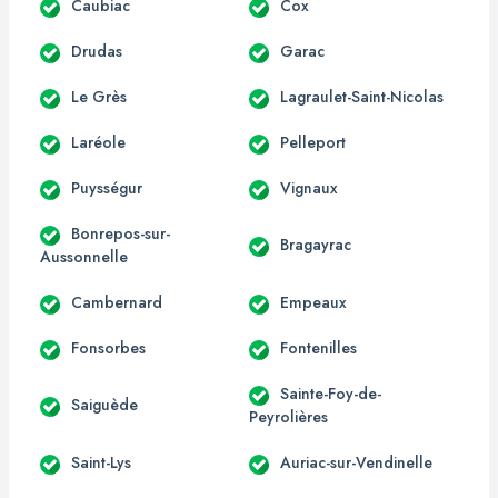
Caubiac
Cox
Drudas
Garac
Le Grès
Lagraulet-Saint-Nicolas
Laréole
Pelleport
Puysségur
Vignaux
Bonrepos-sur-
Bragayrac
Aussonnelle
Cambernard
Empeaux
Fonsorbes
Fontenilles
Sainte-Foy-de-
Saiguède
Peyrolières
Saint-Lys
Auriac-sur-Vendinelle