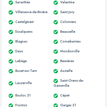
Savarthès
Valentine
Villeneuve-de-Rivière
Saint-Jory
Castelginest
Colomiers
Escalquens
Beauzelle
Blagnac
Cornebarrieu
Daux
Mondonville
Labège
Bessières
Buzet-sur-Tarn
Auzielle
Saint-Orens-de-
Lauzerville
Gameville
Bouloc 31
Cépet
Fronton
Gargas 31