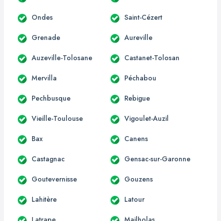
Ondes
Saint-Cézert
Grenade
Aureville
Auzeville-Tolosane
Castanet-Tolosan
Mervilla
Péchabou
Pechbusque
Rebigue
Vieille-Toulouse
Vigoulet-Auzil
Bax
Canens
Castagnac
Gensac-sur-Garonne
Goutevernisse
Gouzens
Lahitère
Latour
Latrape
Mailholas