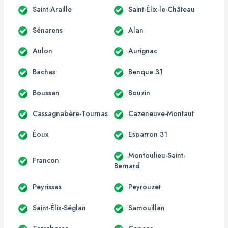
Saint-Araille
Saint-Élix-le-Château
Sénarens
Alan
Aulon
Aurignac
Bachas
Benque 31
Boussan
Bouzin
Cassagnabère-Tournas
Cazeneuve-Montaut
Éoux
Esparron 31
Montoulieu-Saint-
Francon
Bernard
Peyrissas
Peyrouzet
Saint-Élix-Séglan
Samouillan