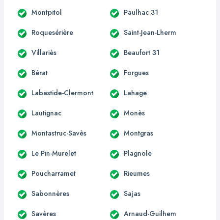
Montpitol
Paulhac 31
Roquesérière
Saint-Jean-Lherm
Villariès
Beaufort 31
Bérat
Forgues
Labastide-Clermont
Lahage
Lautignac
Monès
Montastruc-Savès
Montgras
Le Pin-Murelet
Plagnole
Poucharramet
Rieumes
Sabonnères
Sajas
Savères
Arnaud-Guilhem