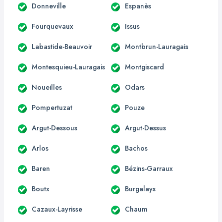
Donneville
Espanès
Fourquevaux
Issus
Labastide-Beauvoir
Montbrun-Lauragais
Montesquieu-Lauragais
Montgiscard
Noueilles
Odars
Pompertuzat
Pouze
Argut-Dessous
Argut-Dessus
Arlos
Bachos
Baren
Bézins-Garraux
Boutx
Burgalays
Cazaux-Layrisse
Chaum