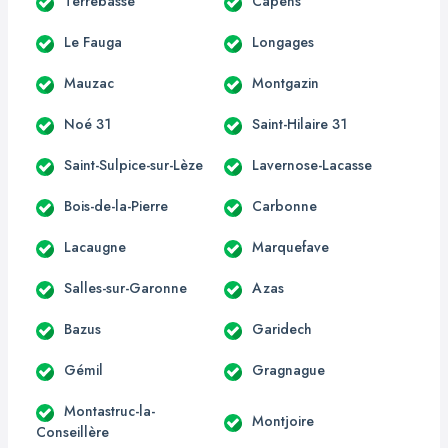
Terrebasse
Capens
Le Fauga
Longages
Mauzac
Montgazin
Noé 31
Saint-Hilaire 31
Saint-Sulpice-sur-Lèze
Lavernose-Lacasse
Bois-de-la-Pierre
Carbonne
Lacaugne
Marquefave
Salles-sur-Garonne
Azas
Bazus
Garidech
Gémil
Gragnague
Montastruc-la-
Montjoire
Conseillère