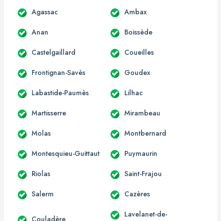
Agassac
Ambax
Anan
Boissède
Castelgaillard
Coueilles
Frontignan-Savès
Goudex
Labastide-Paumès
Lilhac
Martisserre
Mirambeau
Molas
Montbernard
Montesquieu-Guittaut
Puymaurin
Riolas
Saint-Frajou
Salerm
Cazères
Lavelanet-de-
Couladère