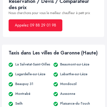
Réservation / Devis / Comparateur
des prix
Nous cherchons pour vous le meilleur chauffeur à petit prix
Appelez 09 88 29 01 98
Taxis dans Les villes de Garonne (Haute)
La Salvetat-Saint-Gilles
Beaumont-sur-Lèze
Lagardelle-sur-Lèze
Labarthe-sur-Lèze
Beaupuy 31
Mondouzil
Montrabé
Aussonne
Seilh
Plaisance-du-Touch