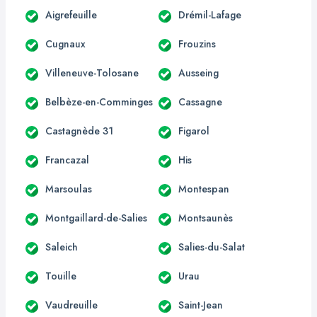
Aigrefeuille
Drémil-Lafage
Cugnaux
Frouzins
Villeneuve-Tolosane
Ausseing
Belbèze-en-Comminges
Cassagne
Castagnède 31
Figarol
Francazal
His
Marsoulas
Montespan
Montgaillard-de-Salies
Montsaunès
Saleich
Salies-du-Salat
Touille
Urau
Vaudreuille
Saint-Jean