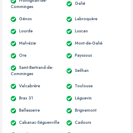
Frontignan-de-
Galié
Comminges
Génos
Labroquère
Lourde
Luscan
Malvézie
Mont-de-Galié
Ore
Payssous
Saint-Bertrand-de-
Seilhan
Comminges
Valcabrère
Toulouse
Brax 31
Léguevin
Bellesserre
Brignemont
Cabanac-Séguenville
Cadours