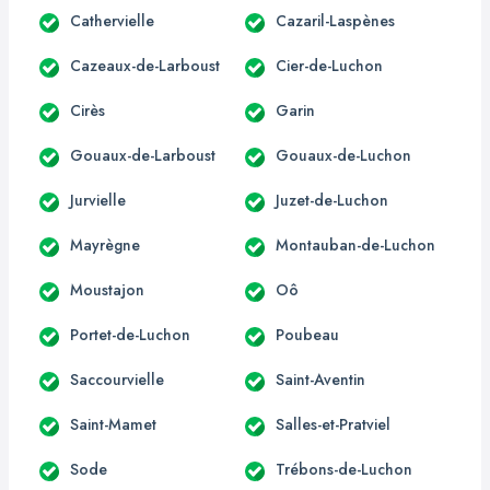
Cathervielle
Cazaril-Laspènes
Cazeaux-de-Larboust
Cier-de-Luchon
Cirès
Garin
Gouaux-de-Larboust
Gouaux-de-Luchon
Jurvielle
Juzet-de-Luchon
Mayrègne
Montauban-de-Luchon
Moustajon
Oô
Portet-de-Luchon
Poubeau
Saccourvielle
Saint-Aventin
Saint-Mamet
Salles-et-Pratviel
Sode
Trébons-de-Luchon