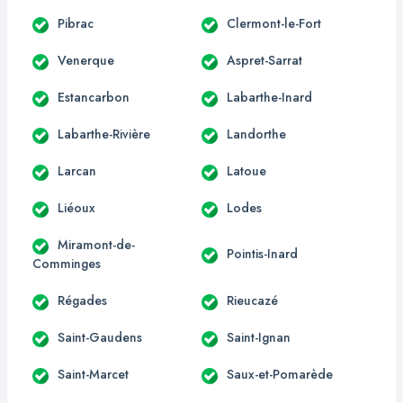
Pibrac
Clermont-le-Fort
Venerque
Aspret-Sarrat
Estancarbon
Labarthe-Inard
Labarthe-Rivière
Landorthe
Larcan
Latoue
Liéoux
Lodes
Miramont-de-
Pointis-Inard
Comminges
Régades
Rieucazé
Saint-Gaudens
Saint-Ignan
Saint-Marcet
Saux-et-Pomarède