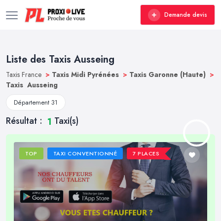
Demande devis
Liste des Taxis Ausseing
Taxis France
>
Taxis Midi Pyrénées
>
Taxis Garonne (Haute)
>
Taxis Ausseing
Département 31
Résultat :
Taxi(s)
1
TOP
TAXI CONVENTIONNÉ
7 PLACES