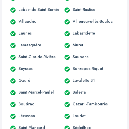
Labastide-Saint-Sernin
Saint-Rustice
Villaudric
Villeneuve-lès-Bouloc
Eaunes
Labastidette
Lamasquère
Muret
Saint-Clar-de-Rivière
Saubens
Seysses
Bonrepos-Riquet
Gauré
Lavalette 31
Saint-Marcel-Paulel
Balesta
Boudrac
Cazaril-Tambourès
Lécussan
Loudet
Saint-Plancard
Sédeilhac