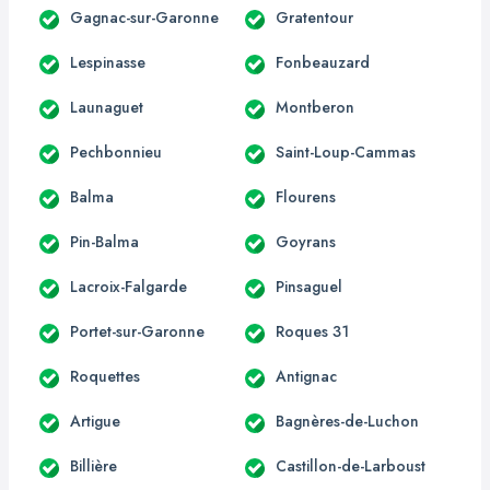
Gagnac-sur-Garonne
Gratentour
Lespinasse
Fonbeauzard
Launaguet
Montberon
Pechbonnieu
Saint-Loup-Cammas
Balma
Flourens
Pin-Balma
Goyrans
Lacroix-Falgarde
Pinsaguel
Portet-sur-Garonne
Roques 31
Roquettes
Antignac
Artigue
Bagnères-de-Luchon
Billière
Castillon-de-Larboust