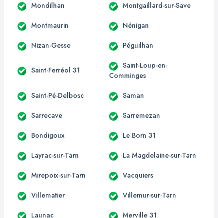
Mondilhan
Montgaillard-sur-Save
Montmaurin
Nénigan
Nizan-Gesse
Péguilhan
Saint-Loup-en-
Saint-Ferréol 31
Comminges
Saint-Pé-Delbosc
Saman
Sarrecave
Sarremezan
Bondigoux
Le Born 31
Layrac-sur-Tarn
La Magdelaine-sur-Tarn
Mirepoix-sur-Tarn
Vacquiers
Villematier
Villemur-sur-Tarn
Launac
Merville 31