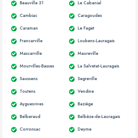
Beauville 31
Le Cabanial
Cambiac
Caragoudes
Caraman
Le Faget
Francarville
Loubens-Lauragais
Mascarville
Maureville
Mourvilles-Basses
La Salvetat-Lauragais
Saussens
Segreville
Toutens
Vendine
Ayguesvives
Baziège
Belberaud
Belbèze-de-Lauragais
Corronsac
Deyme