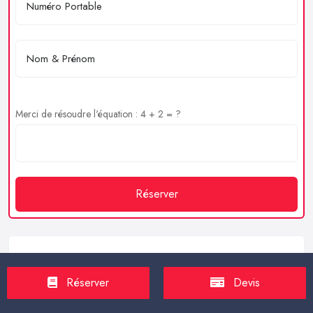
Merci de résoudre l'équation : 4 + 2 = ?
Réserver
Service client
Réserver
Devis
https://proxilive.fr