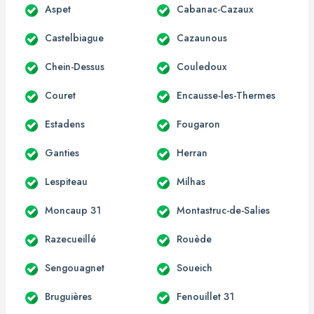
Aspet
Cabanac-Cazaux
Castelbiague
Cazaunous
Chein-Dessus
Couledoux
Couret
Encausse-les-Thermes
Estadens
Fougaron
Ganties
Herran
Lespiteau
Milhas
Moncaup 31
Montastruc-de-Salies
Razecueillé
Rouède
Sengouagnet
Soueich
Bruguières
Fenouillet 31