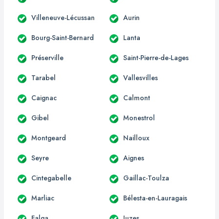
Villeneuve-Lécussan
Aurin
Bourg-Saint-Bernard
Lanta
Préserville
Saint-Pierre-de-Lages
Tarabel
Vallesvilles
Caignac
Calmont
Gibel
Monestrol
Montgeard
Nailloux
Seyre
Aignes
Cintegabelle
Gaillac-Toulza
Marliac
Bélesta-en-Lauragais
Falga
Juzes