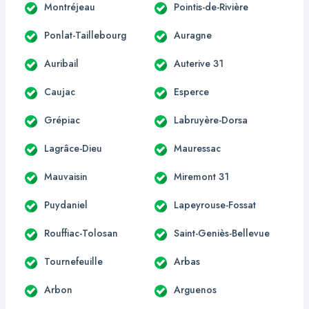
Montréjeau
Pointis-de-Rivière
Ponlat-Taillebourg
Auragne
Auribail
Auterive 31
Caujac
Esperce
Grépiac
Labruyère-Dorsa
Lagrâce-Dieu
Mauressac
Mauvaisin
Miremont 31
Puydaniel
Lapeyrouse-Fossat
Rouffiac-Tolosan
Saint-Geniès-Bellevue
Tournefeuille
Arbas
Arbon
Arguenos