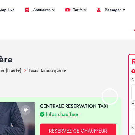
ap Live
Annuaires
Tarifs
Passager
ère
R
ne (Haute)
>
Taxis Lamasquère
D
H
CENTRALE RESERVATION TAXI
Infos chauffeur
N
RÉSERVEZ CE CHAUFFEUR