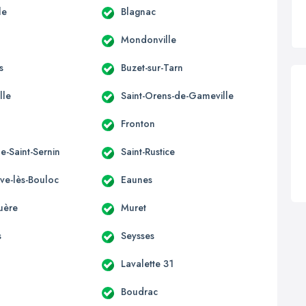
le
Blagnac
Mondonville
s
Buzet-sur-Tarn
lle
Saint-Orens-de-Gameville
Fronton
e-Saint-Sernin
Saint-Rustice
uve-lès-Bouloc
Eaunes
uère
Muret
s
Seysses
Lavalette 31
Boudrac