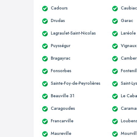
Cadours
Caubia
Drudas
Garac
Lagraulet-Saint-Nicolas
Laréole
Puysségur
Vignaux
Bragayrac
Camber
Fonsorbes
Fontenil
Sainte-Foy-de-Peyrolières
Saint-Ly
Beauville 31
Le Caba
Caragoudes
Carama
Francarville
Loubens
Maureville
Mourvil