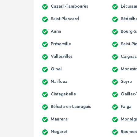
Cazaril-Tambourès
Lécussa
Saint-Plancard
Sédeilh
Aurin
Bourg-S
Préserville
Saint-Pi
Vallesvilles
Caignac
Gibel
Monestr
Nailloux
Seyre
Cintegabelle
Gaillac
Bélesta-en-Lauragais
Falga
Maurens
Montégu
Nogaret
Roumen