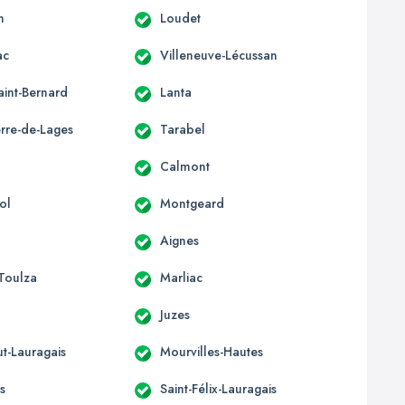
n
Loudet
ac
Villeneuve-Lécussan
aint-Bernard
Lanta
erre-de-Lages
Tarabel
Calmont
ol
Montgeard
Aignes
-Toulza
Marliac
Juzes
t-Lauragais
Mourvilles-Hautes
s
Saint-Félix-Lauragais