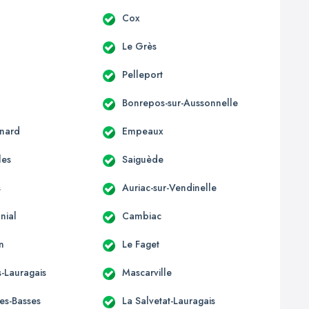
c
Cox
Le Grès
Pelleport
Bonrepos-sur-Aussonnelle
nard
Empeaux
les
Saiguède
s
Auriac-sur-Vendinelle
nial
Cambiac
n
Le Faget
-Lauragais
Mascarville
les-Basses
La Salvetat-Lauragais