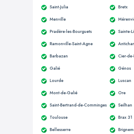
Saint-Julia
Bretx
Menville
Mérenvi
Pradère-les-Bourguets
Sainte-L
Ramonville-Saint-Agne
Anticha
Barbazan
Cier-de-
Galié
Génos
Lourde
Luscan
Mont-de-Galié
Ore
Saint-Bertrand-de-Comminges
Seilhan
Toulouse
Brax 31
Bellesserre
Brignem