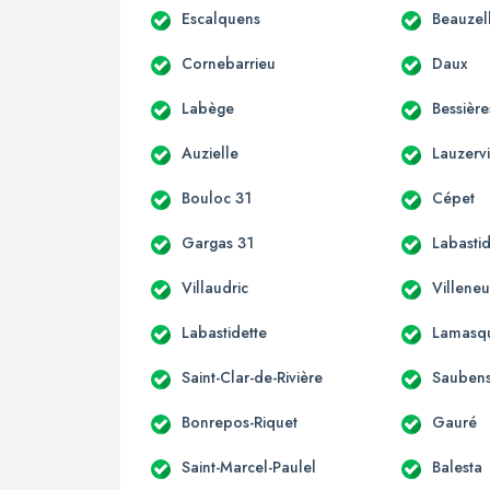
Escalquens
Beauzel
Cornebarrieu
Daux
Labège
Bessière
Auzielle
Lauzervi
Bouloc 31
Cépet
Gargas 31
Labastid
Villaudric
Villene
Labastidette
Lamasq
Saint-Clar-de-Rivière
Sauben
Bonrepos-Riquet
Gauré
Saint-Marcel-Paulel
Balesta