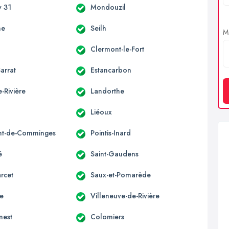
 31
Mondouzil
ne
Seilh
Me
Clermont-le-Fort
arrat
Estancarbon
-Rivière
Landorthe
Liéoux
nt-de-Comminges
Pointis-Inard
é
Saint-Gaudens
rcet
Saux-et-Pomarède
ne
Villeneuve-de-Rivière
nest
Colomiers