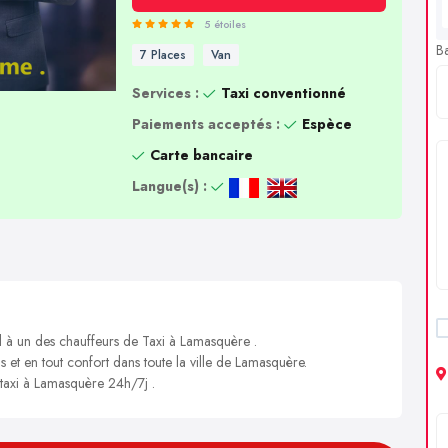
5 étoiles
B
7 Places
Van
Services :
Taxi conventionné
Paiements acceptés :
Espèce
Carte bancaire
Langue(s) :
l à un des chauffeurs de Taxi à Lamasquère .
s et en tout confort dans toute la ville de Lamasquère.
 taxi à Lamasquère 24h/7j .