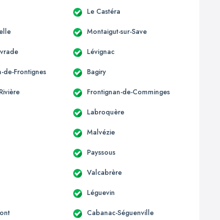
Le Castéra
elle
Montaigut-sur-Save
ivrade
Lévignac
n-de-Frontignes
Bagiry
Rivière
Frontignan-de-Comminges
Labroquère
Malvézie
Payssous
Valcabrère
Léguevin
ont
Cabanac-Séguenville