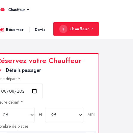
Chauffeur
Chauffeur ?
|
Réserver
Devis
éservez votre Chauffeur
Détails passager
ate départ *
eure départ *
H
MIN
ombre de places