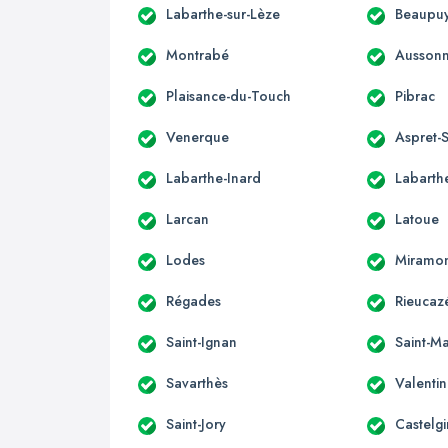
Labarthe-sur-Lèze
Beaupuy
Montrabé
Ausson
Plaisance-du-Touch
Pibrac
Venerque
Aspret-S
Labarthe-Inard
Labarthe
Larcan
Latoue
Lodes
Miramo
Régades
Rieucaz
Saint-Ignan
Saint-Ma
Savarthès
Valenti
Saint-Jory
Castelgi