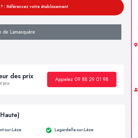
? : Référencez votre établissement
e de Lamasquère
ur des prix
Appelez 09 88 29 01 98
t prix
(Haute)
t-sur-Lèze
Lagardelle-sur-Lèze