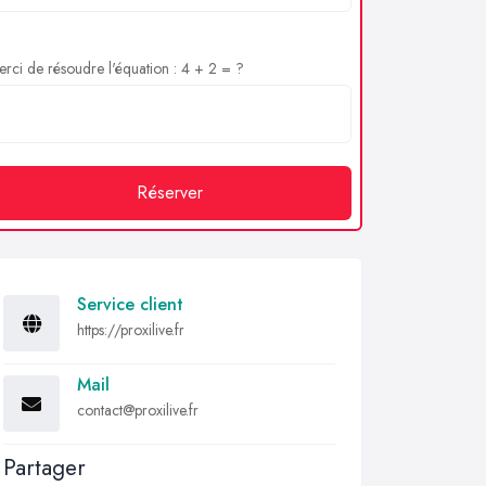
rci de résoudre l'équation : 4 + 2 = ?
Réserver
Service client
https://proxilive.fr
Mail
contact@proxilive.fr
Partager