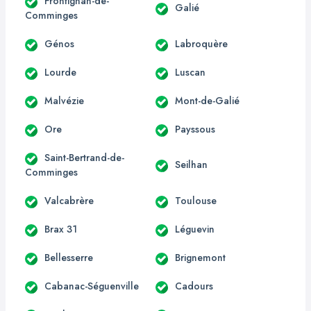
Frontignan-de-
Galié
Comminges
Génos
Labroquère
Lourde
Luscan
Malvézie
Mont-de-Galié
Ore
Payssous
Saint-Bertrand-de-
Seilhan
Comminges
Valcabrère
Toulouse
Brax 31
Léguevin
Bellesserre
Brignemont
Cabanac-Séguenville
Cadours