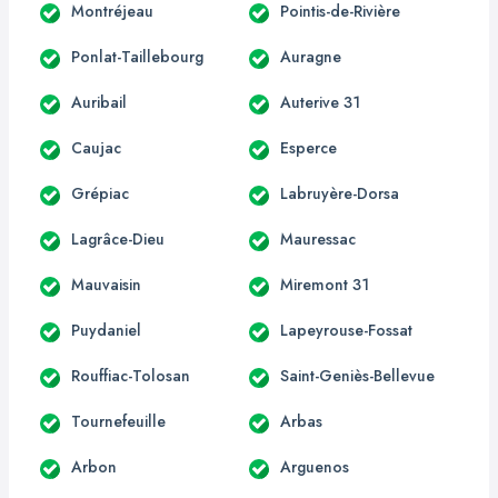
Montréjeau
Pointis-de-Rivière
Ponlat-Taillebourg
Auragne
Auribail
Auterive 31
Caujac
Esperce
Grépiac
Labruyère-Dorsa
Lagrâce-Dieu
Mauressac
Mauvaisin
Miremont 31
Puydaniel
Lapeyrouse-Fossat
Rouffiac-Tolosan
Saint-Geniès-Bellevue
Tournefeuille
Arbas
Arbon
Arguenos