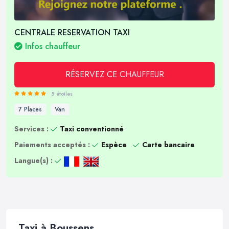
CENTRALE RESERVATION TAXI
Infos chauffeur
RÉSERVEZ CE CHAUFFEUR
5 étoiles
7 Places
Van
Services :
Taxi conventionné
Paiements acceptés :
Espèce
Carte bancaire
Langue(s) :
Taxi à Boussens