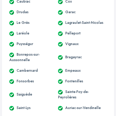
Caubiac
Cox
Drudas
Garac
Le Grès
Lagraulet-Saint-Nicolas
Laréole
Pelleport
Puysségur
Vignaux
Bonrepos-sur-
Bragayrac
Aussonnelle
Cambernard
Empeaux
Fonsorbes
Fontenilles
Sainte-Foy-de-
Saiguède
Peyrolières
Saint-Lys
Auriac-sur-Vendinelle