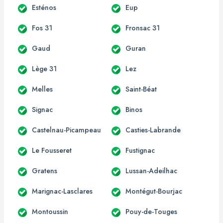
Esténos
Eup
Fos 31
Fronsac 31
Gaud
Guran
Lège 31
Lez
Melles
Saint-Béat
Signac
Binos
Castelnau-Picampeau
Casties-Labrande
Le Fousseret
Fustignac
Gratens
Lussan-Adeilhac
Marignac-Lasclares
Montégut-Bourjac
Montoussin
Pouy-de-Touges