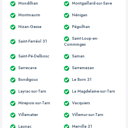
Mondilhan
Montgaillard-sur-Save
Montmaurin
Nénigan
Nizan-Gesse
Péguilhan
Saint-Loup-en-
Saint-Ferréol 31
Comminges
Saint-Pé-Delbosc
Saman
Sarrecave
Sarremezan
Bondigoux
Le Born 31
Layrac-sur-Tarn
La Magdelaine-sur-Tarn
Mirepoix-sur-Tarn
Vacquiers
Villematier
Villemur-sur-Tarn
Launac
Merville 31