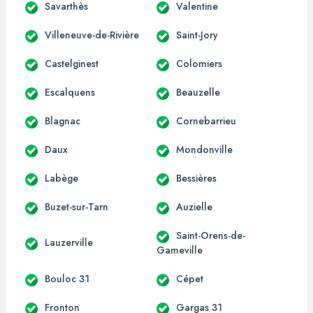
Savarthès
Valentine
Villeneuve-de-Rivière
Saint-Jory
Castelginest
Colomiers
Escalquens
Beauzelle
Blagnac
Cornebarrieu
Daux
Mondonville
Labège
Bessières
Buzet-sur-Tarn
Auzielle
Saint-Orens-de-
Lauzerville
Gameville
Bouloc 31
Cépet
Fronton
Gargas 31