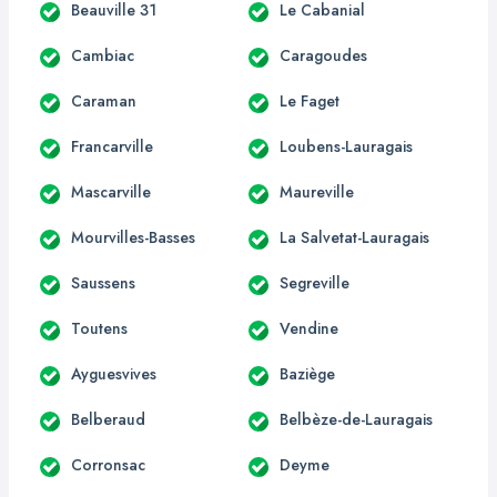
Beauville 31
Le Cabanial
Cambiac
Caragoudes
Caraman
Le Faget
Francarville
Loubens-Lauragais
Mascarville
Maureville
Mourvilles-Basses
La Salvetat-Lauragais
Saussens
Segreville
Toutens
Vendine
Ayguesvives
Baziège
Belberaud
Belbèze-de-Lauragais
Corronsac
Deyme