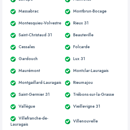
Massabrac
Montbrun-Bocage
Montesquieu-Volvestre
Rieux 31
Saint-Christaud 31
Beauteville
Cessales
Folcarde
Gardouch
Lux 31
Maurémont
Montclar-Lauragais
Montgaillard-Lauragais
Rieumajou
Saint-Germier 31
Trébons-sur-la-Grasse
Vallègue
Vieillevigne 31
Villefranche-de-
Villenouvelle
Lauragais