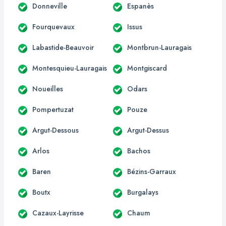
Donneville
Espanès
Fourquevaux
Issus
Labastide-Beauvoir
Montbrun-Lauragais
Montesquieu-Lauragais
Montgiscard
Noueilles
Odars
Pompertuzat
Pouze
Argut-Dessous
Argut-Dessus
Arlos
Bachos
Baren
Bézins-Garraux
Boutx
Burgalays
Cazaux-Layrisse
Chaum