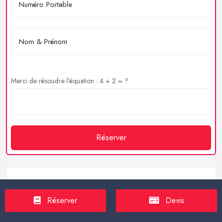
Merci de résoudre l'équation : 4 + 2 = ?
Réserver
Service client
Réserver
Devis
https://proxilive.fr