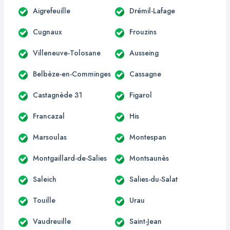
Aigrefeuille
Drémil-Lafage
Cugnaux
Frouzins
Villeneuve-Tolosane
Ausseing
Belbèze-en-Comminges
Cassagne
Castagnède 31
Figarol
Francazal
His
Marsoulas
Montespan
Montgaillard-de-Salies
Montsaunès
Saleich
Salies-du-Salat
Touille
Urau
Vaudreuille
Saint-Jean