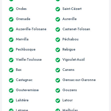
Ondes
Saint-Cézert
Grenade
Aureville
Auzeville-Tolosane
Castanet-Tolosan
Mervilla
Péchabou
Pechbusque
Rebigue
Vieille-Toulouse
Vigoulet-Auzil
Bax
Canens
Castagnac
Gensac-sur-Garonne
Goutevernisse
Gouzens
Lahitère
Latour
Latrape
Mailholas