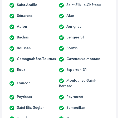
Saint-Araille
Saint-Élix-le-Château
Sénarens
Alan
Aulon
Aurignac
Bachas
Benque 31
Boussan
Bouzin
Cassagnabère-Tournas
Cazeneuve-Montaut
Éoux
Esparron 31
Montoulieu-Saint-
Francon
Bernard
Peyrissas
Peyrouzet
Saint-Élix-Séglan
Samouillan