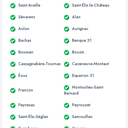
Saint-Araille
Saint-Élix-le-Château
Sénarens
Alan
Aulon
Aurignac
Bachas
Benque 31
Boussan
Bouzin
Cassagnabère-Tournas
Cazeneuve-Montaut
Éoux
Esparron 31
Montoulieu-Saint-
Francon
Bernard
Peyrissas
Peyrouzet
Saint-Élix-Séglan
Samouillan