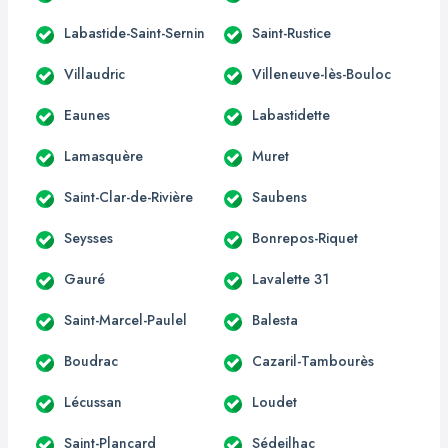
Labastide-Saint-Sernin
Saint-Rustice
Villaudric
Villeneuve-lès-Bouloc
Eaunes
Labastidette
Lamasquère
Muret
Saint-Clar-de-Rivière
Saubens
Seysses
Bonrepos-Riquet
Gauré
Lavalette 31
Saint-Marcel-Paulel
Balesta
Boudrac
Cazaril-Tambourès
Lécussan
Loudet
Saint-Plancard
Sédeilhac