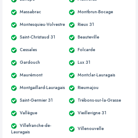
Massabrac
Montbrun-Bocage
Montesquieu-Volvestre
Rieux 31
Saint-Christaud 31
Beauteville
Cessales
Folcarde
Gardouch
Lux 31
Maurémont
Montclar-Lauragais
Montgaillard-Lauragais
Rieumajou
Saint-Germier 31
Trébons-sur-la-Grasse
Vallègue
Vieillevigne 31
Villefranche-de-
Villenouvelle
Lauragais