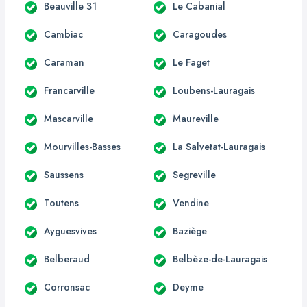
Beauville 31
Le Cabanial
Cambiac
Caragoudes
Caraman
Le Faget
Francarville
Loubens-Lauragais
Mascarville
Maureville
Mourvilles-Basses
La Salvetat-Lauragais
Saussens
Segreville
Toutens
Vendine
Ayguesvives
Baziège
Belberaud
Belbèze-de-Lauragais
Corronsac
Deyme