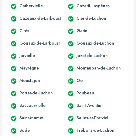
Cathervielle
Cazaril-Laspènes
Cazeaux-de-Larboust
Cier-de-Luchon
Cirès
Garin
Gouaux-de-Larboust
Gouaux-de-Luchon
Jurvielle
Juzet-de-Luchon
Mayrègne
Montauban-de-Luchon
Moustajon
Oô
Portet-de-Luchon
Poubeau
Saccourvielle
Saint-Aventin
Saint-Mamet
Salles-et-Pratviel
Sode
Trébons-de-Luchon