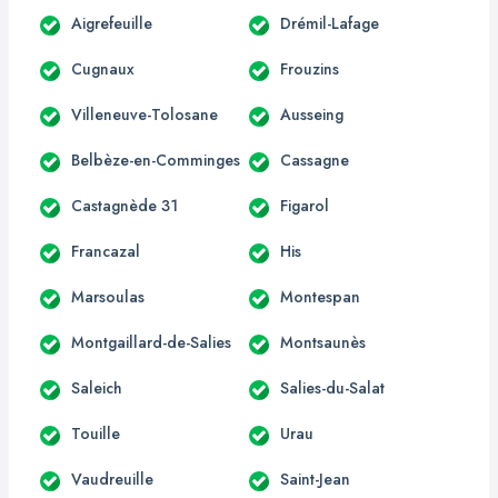
Aigrefeuille
Drémil-Lafage
Cugnaux
Frouzins
Villeneuve-Tolosane
Ausseing
Belbèze-en-Comminges
Cassagne
Castagnède 31
Figarol
Francazal
His
Marsoulas
Montespan
Montgaillard-de-Salies
Montsaunès
Saleich
Salies-du-Salat
Touille
Urau
Vaudreuille
Saint-Jean