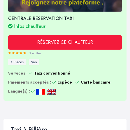
CENTRALE RESERVATION TAXI
Infos chauffeur
RÉSERVEZ CE CHAUFFEUR
5 étoiles
7 Places
Van
Services :
Taxi conventionné
Paiements acceptés :
Espèce
Carte bancaire
Langue(s) :
Taxi à Billière