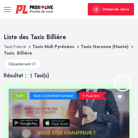
Demande devis
Liste des Taxis Billière
Taxis France
>
Taxis Midi Pyrénées
>
Taxis Garonne (Haute)
>
Taxis Billière
Département 31
Résultat :
Taxi(s)
1
TOP
TAXI CONVENTIONNÉ
7 PLACES