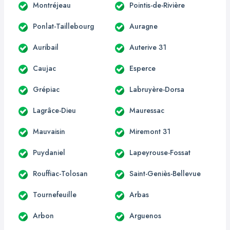
Montréjeau
Pointis-de-Rivière
Ponlat-Taillebourg
Auragne
Auribail
Auterive 31
Caujac
Esperce
Grépiac
Labruyère-Dorsa
Lagrâce-Dieu
Mauressac
Mauvaisin
Miremont 31
Puydaniel
Lapeyrouse-Fossat
Rouffiac-Tolosan
Saint-Geniès-Bellevue
Tournefeuille
Arbas
Arbon
Arguenos