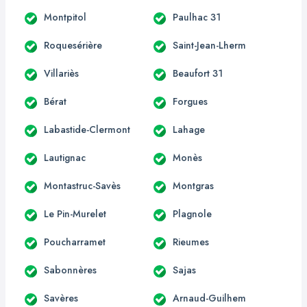
Montpitol
Paulhac 31
Roquesérière
Saint-Jean-Lherm
Villariès
Beaufort 31
Bérat
Forgues
Labastide-Clermont
Lahage
Lautignac
Monès
Montastruc-Savès
Montgras
Le Pin-Murelet
Plagnole
Poucharramet
Rieumes
Sabonnères
Sajas
Savères
Arnaud-Guilhem