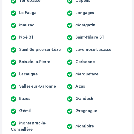
Terrebasse
Capens
Le Fauga
Longages
Mauzac
Montgazin
Noé 31
Saint-Hilaire 31
Saint-Sulpice-sur-Lèze
Lavernose-Lacasse
Bois-de-la-Pierre
Carbonne
Lacaugne
Marquefave
Salles-sur-Garonne
Azas
Bazus
Garidech
Gémil
Gragnague
Montastruc-la-
Montjoire
Conseillère