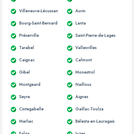
Villeneuve-Lécussan
Aurin
Bourg-Saint-Bernard
Lanta
Préserville
Saint-Pierre-de-Lages
Tarabel
Vallesvilles
Caignac
Calmont
Gibel
Monestrol
Montgeard
Nailloux
Seyre
Aignes
Cintegabelle
Gaillac-Toulza
Marliac
Bélesta-en-Lauragais
Falga
Juzes