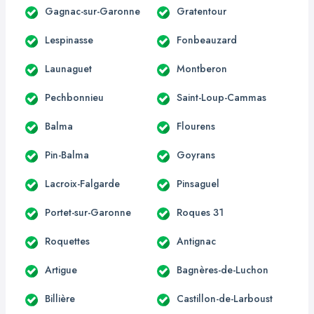
Gagnac-sur-Garonne
Gratentour
Lespinasse
Fonbeauzard
Launaguet
Montberon
Pechbonnieu
Saint-Loup-Cammas
Balma
Flourens
Pin-Balma
Goyrans
Lacroix-Falgarde
Pinsaguel
Portet-sur-Garonne
Roques 31
Roquettes
Antignac
Artigue
Bagnères-de-Luchon
Billière
Castillon-de-Larboust