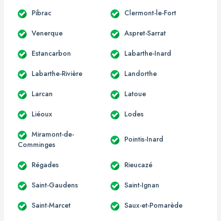
Pibrac
Clermont-le-Fort
Venerque
Aspret-Sarrat
Estancarbon
Labarthe-Inard
Labarthe-Rivière
Landorthe
Larcan
Latoue
Liéoux
Lodes
Miramont-de-
Pointis-Inard
Comminges
Régades
Rieucazé
Saint-Gaudens
Saint-Ignan
Saint-Marcet
Saux-et-Pomarède