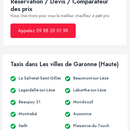
Réservation / Devis / Comparateur
des prix
Nous cherchons pour vous le meilleur chauffeur à petit prix
Appelez 09 88 29 01 98
Taxis dans Les villes de Garonne (Haute)
La Salvetat-Saint-Gilles
Beaumont-sur-Lèze
Lagardelle-sur-Lèze
Labarthe-sur-Lèze
Beaupuy 31
Mondouzil
Montrabé
Aussonne
Seilh
Plaisance-du-Touch