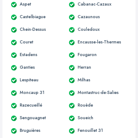
Aspet
Cabanac-Cazaux
Castelbiague
Cazaunous
Chein-Dessus
Couledoux
Couret
Encausse-les-Thermes
Estadens
Fougaron
Ganties
Herran
Lespiteau
Milhas
Moncaup 31
Montastruc-de-Salies
Razecueillé
Rouède
Sengouagnet
Soueich
Bruguières
Fenouillet 31