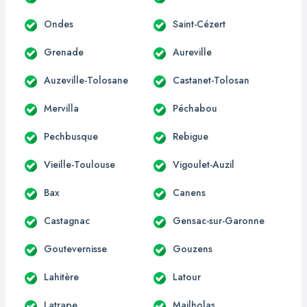
Ondes
Saint-Cézert
Grenade
Aureville
Auzeville-Tolosane
Castanet-Tolosan
Mervilla
Péchabou
Pechbusque
Rebigue
Vieille-Toulouse
Vigoulet-Auzil
Bax
Canens
Castagnac
Gensac-sur-Garonne
Goutevernisse
Gouzens
Lahitère
Latour
Latrape
Mailholas