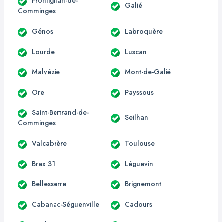
Frontignan-de-
Galié
Comminges
Génos
Labroquère
Lourde
Luscan
Malvézie
Mont-de-Galié
Ore
Payssous
Saint-Bertrand-de-
Seilhan
Comminges
Valcabrère
Toulouse
Brax 31
Léguevin
Bellesserre
Brignemont
Cabanac-Séguenville
Cadours