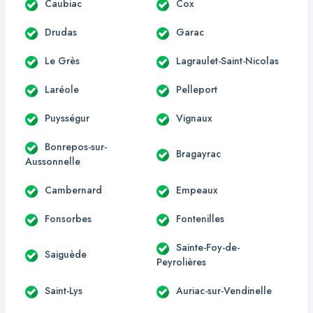
Caubiac
Cox
Drudas
Garac
Le Grès
Lagraulet-Saint-Nicolas
Laréole
Pelleport
Puysségur
Vignaux
Bonrepos-sur-
Bragayrac
Aussonnelle
Cambernard
Empeaux
Fonsorbes
Fontenilles
Sainte-Foy-de-
Saiguède
Peyrolières
Saint-Lys
Auriac-sur-Vendinelle