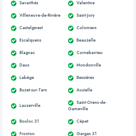
Savarthès
Valentine
Villeneuve-de-Rivière
Saint-Jory
Castelginest
Colomiers
Escalquens
Beauzelle
Blagnac
Cornebarrieu
Daux
Mondonville
Labège
Bessières
Buzet-sur-Tarn
Auzielle
Saint-Orens-de-
Lauzerville
Gameville
Bouloc 31
Cépet
Fronton
Gargas 31