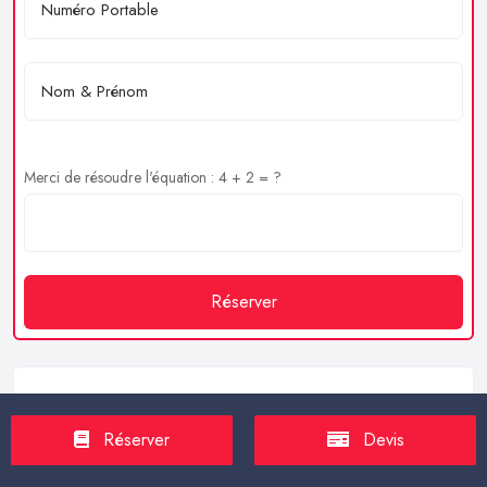
Merci de résoudre l'équation : 4 + 2 = ?
Réserver
Service client
Réserver
Devis
https://proxilive.fr