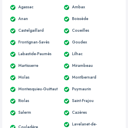
Agassac
Ambax
Anan
Boissède
Castelgaillard
Coueilles
Frontignan-Savès
Goudex
Labastide-Paumès
Lilhac
Martisserre
Mirambeau
Molas
Montbernard
Montesquieu-Guittaut
Puymaurin
Riolas
Saint-Frajou
Salerm
Cazères
Lavelanet-de-
Couladère