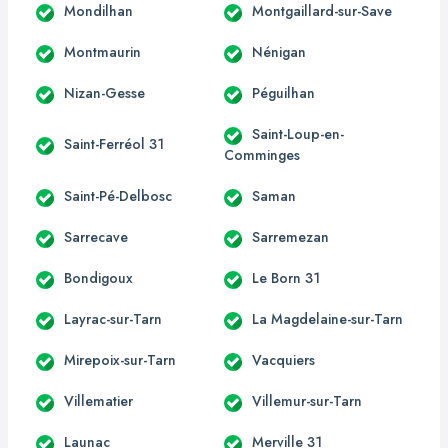
Mondilhan
Montgaillard-sur-Save
Montmaurin
Nénigan
Nizan-Gesse
Péguilhan
Saint-Loup-en-
Saint-Ferréol 31
Comminges
Saint-Pé-Delbosc
Saman
Sarrecave
Sarremezan
Bondigoux
Le Born 31
Layrac-sur-Tarn
La Magdelaine-sur-Tarn
Mirepoix-sur-Tarn
Vacquiers
Villematier
Villemur-sur-Tarn
Launac
Merville 31