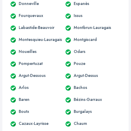
Donneville
Espanès
Fourquevaux
Issus
Labastide-Beauvoir
Montbrun-Lauragais
Montesquieu-Lauragais
Montgiscard
Noueilles
Odars
Pompertuzat
Pouze
Argut-Dessous
Argut-Dessus
Arlos
Bachos
Baren
Bézins-Garraux
Boutx
Burgalays
Cazaux-Layrisse
Chaum