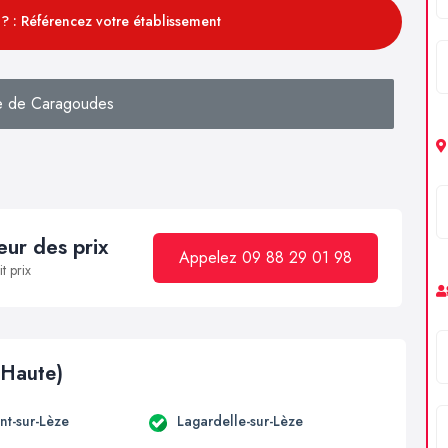
? : Référencez votre établissement
e de Caragoudes
ur des prix
Appelez 09 88 29 01 98
t prix
(Haute)
t-sur-Lèze
Lagardelle-sur-Lèze