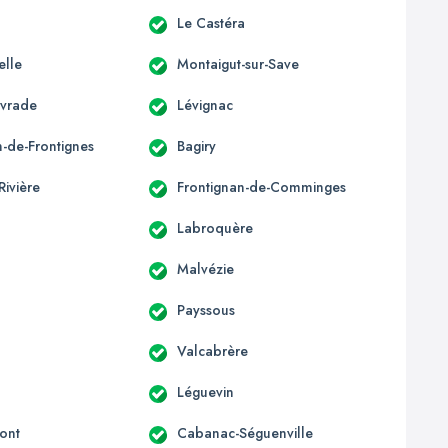
Le Castéra
elle
Montaigut-sur-Save
ivrade
Lévignac
n-de-Frontignes
Bagiry
Rivière
Frontignan-de-Comminges
Labroquère
Malvézie
Payssous
Valcabrère
Léguevin
ont
Cabanac-Séguenville