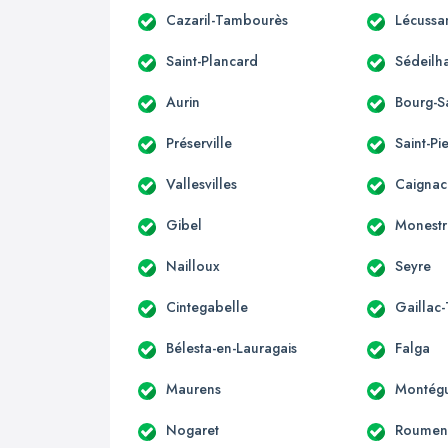
Cazaril-Tambourès
Lécussa
Saint-Plancard
Sédeilh
Aurin
Bourg-S
Préserville
Saint-Pi
Vallesvilles
Caignac
Gibel
Monestr
Nailloux
Seyre
Cintegabelle
Gaillac
Bélesta-en-Lauragais
Falga
Maurens
Montégu
Nogaret
Roumen