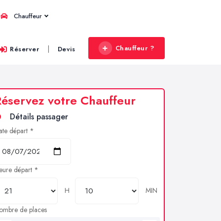
Chauffeur
Chauffeur ?
|
Réserver
Devis
éservez votre Chauffeur
Détails passager
ate départ *
eure départ *
H
MIN
ombre de places