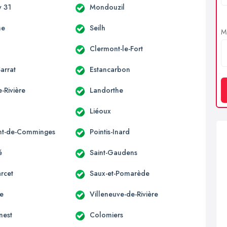
 31
Mondouzil
ne
Seilh
Me
Clermont-le-Fort
arrat
Estancarbon
-Rivière
Landorthe
Liéoux
nt-de-Comminges
Pointis-Inard
é
Saint-Gaudens
rcet
Saux-et-Pomarède
ne
Villeneuve-de-Rivière
nest
Colomiers