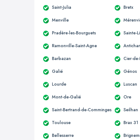
Saint-Julia
Bretx
Menville
Mérenvi
Pradère-les-Bourguets
Sainte-L
Ramonville-Saint-Agne
Anticha
Barbazan
Cier-de-
Galié
Génos
Lourde
Luscan
Mont-de-Galié
Ore
Saint-Bertrand-de-Comminges
Seilhan
Toulouse
Brax 31
Bellesserre
Brignem