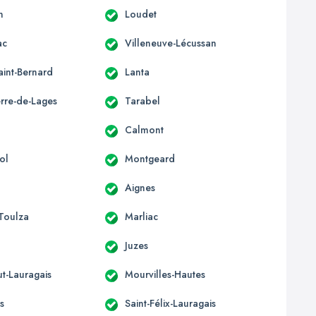
n
Loudet
ac
Villeneuve-Lécussan
aint-Bernard
Lanta
erre-de-Lages
Tarabel
Calmont
ol
Montgeard
Aignes
-Toulza
Marliac
Juzes
t-Lauragais
Mourvilles-Hautes
s
Saint-Félix-Lauragais