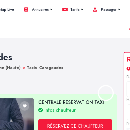
ap Live
Annuaires
Tarifs
Passager
des
R
ne (Haute)
>
Taxis Caragoudes
D
H
CENTRALE RESERVATION TAXI
Infos chauffeur
N
RÉSERVEZ CE CHAUFFEUR