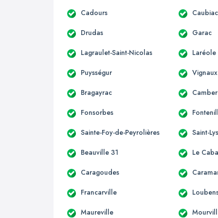
Cadours
Caubia
Drudas
Garac
Lagraulet-Saint-Nicolas
Laréole
Puysségur
Vignaux
Bragayrac
Camber
Fonsorbes
Fontenil
Sainte-Foy-de-Peyrolières
Saint-Ly
Beauville 31
Le Caba
Caragoudes
Carama
Francarville
Loubens
Maureville
Mourvil