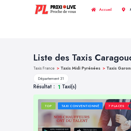
Accueil
M
Liste des Taxis Caragou
Taxis France
>
Taxis Midi Pyrénées
>
Taxis Garon
Département 31
Résultat :
Taxi(s)
1
TOP
TAXI CONVENTIONNÉ
7 PLACES