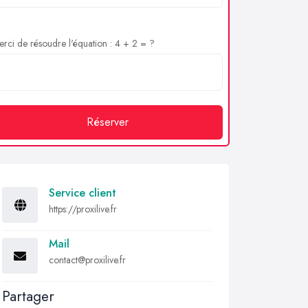
rci de résoudre l'équation : 4 + 2 = ?
Réserver
Service client
https://proxilive.fr
Mail
contact@proxilive.fr
Partager