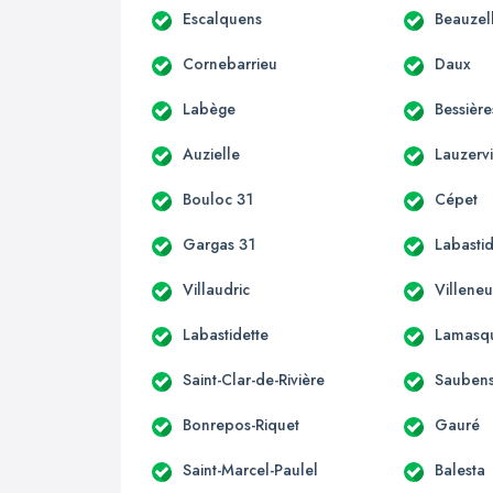
Escalquens
Beauzel
Cornebarrieu
Daux
Labège
Bessière
Auzielle
Lauzervi
Bouloc 31
Cépet
Gargas 31
Labastid
Villaudric
Villene
Labastidette
Lamasq
Saint-Clar-de-Rivière
Sauben
Bonrepos-Riquet
Gauré
Saint-Marcel-Paulel
Balesta