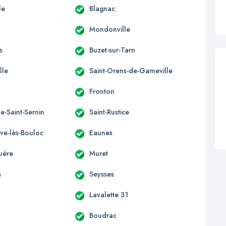
le
Blagnac
Mondonville
s
Buzet-sur-Tarn
lle
Saint-Orens-de-Gameville
Fronton
e-Saint-Sernin
Saint-Rustice
uve-lès-Bouloc
Eaunes
uère
Muret
s
Seysses
Lavalette 31
Boudrac