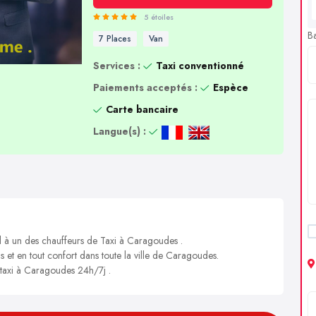
5 étoiles
B
7 Places
Van
Services :
Taxi conventionné
Paiements acceptés :
Espèce
Carte bancaire
Langue(s) :
el à un des chauffeurs de Taxi à Caragoudes .
s et en tout confort dans toute la ville de Caragoudes.
n taxi à Caragoudes 24h/7j .