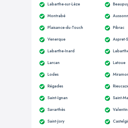
Labarthe-sur-Lèze
Beaupuy
Montrabé
Ausson
Plaisance-du-Touch
Pibrac
Venerque
Aspret-S
Labarthe-Inard
Labarthe
Larcan
Latoue
Lodes
Miramo
Régades
Rieucaz
Saint-Ignan
Saint-Ma
Savarthès
Valenti
Saint-Jory
Castelgi