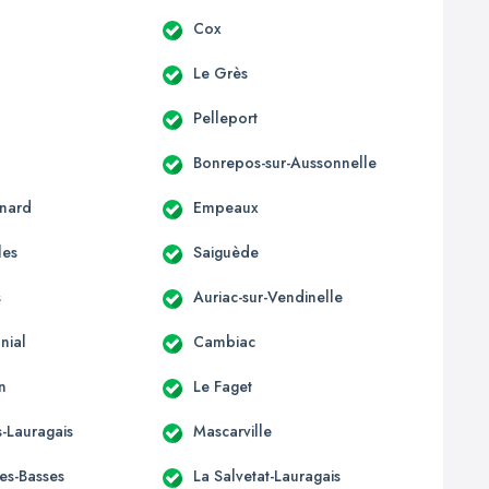
c
Cox
Le Grès
Pelleport
Bonrepos-sur-Aussonnelle
nard
Empeaux
les
Saiguède
s
Auriac-sur-Vendinelle
nial
Cambiac
n
Le Faget
-Lauragais
Mascarville
les-Basses
La Salvetat-Lauragais