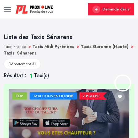
Demande devis
Liste des Taxis Sénarens
Taxis France
>
Taxis Midi Pyrénées
>
Taxis Garonne (Haute)
>
Taxis Sénarens
Département 31
Résultat :
Taxi(s)
1
TOP
TAXI CONVENTIONNÉ
7 PLACES