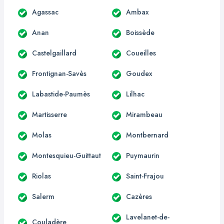
Agassac
Ambax
Anan
Boissède
Castelgaillard
Coueilles
Frontignan-Savès
Goudex
Labastide-Paumès
Lilhac
Martisserre
Mirambeau
Molas
Montbernard
Montesquieu-Guittaut
Puymaurin
Riolas
Saint-Frajou
Salerm
Cazères
Lavelanet-de-
Couladère