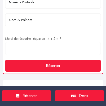
Merci de résoudre l'équation : 4 + 2 = ?
Réserver
Service client
Réserver
Devis
https://proxilive.fr