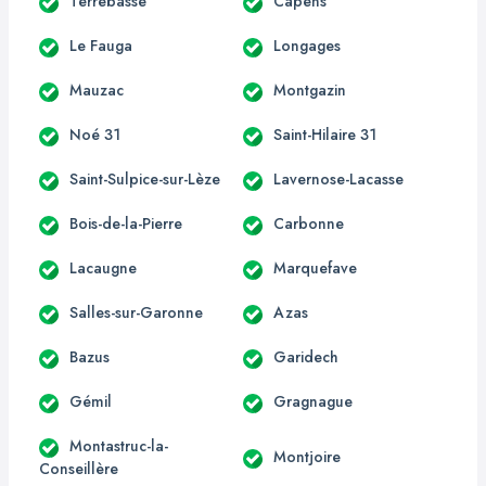
Terrebasse
Capens
Le Fauga
Longages
Mauzac
Montgazin
Noé 31
Saint-Hilaire 31
Saint-Sulpice-sur-Lèze
Lavernose-Lacasse
Bois-de-la-Pierre
Carbonne
Lacaugne
Marquefave
Salles-sur-Garonne
Azas
Bazus
Garidech
Gémil
Gragnague
Montastruc-la-
Montjoire
Conseillère