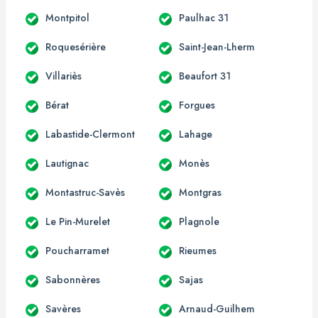
Montpitol
Paulhac 31
Roquesérière
Saint-Jean-Lherm
Villariès
Beaufort 31
Bérat
Forgues
Labastide-Clermont
Lahage
Lautignac
Monès
Montastruc-Savès
Montgras
Le Pin-Murelet
Plagnole
Poucharramet
Rieumes
Sabonnères
Sajas
Savères
Arnaud-Guilhem