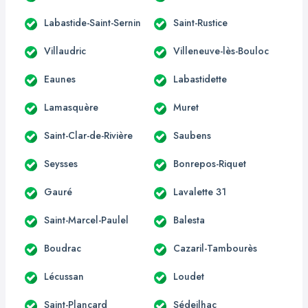
Labastide-Saint-Sernin
Saint-Rustice
Villaudric
Villeneuve-lès-Bouloc
Eaunes
Labastidette
Lamasquère
Muret
Saint-Clar-de-Rivière
Saubens
Seysses
Bonrepos-Riquet
Gauré
Lavalette 31
Saint-Marcel-Paulel
Balesta
Boudrac
Cazaril-Tambourès
Lécussan
Loudet
Saint-Plancard
Sédeilhac