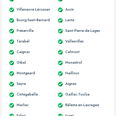
Villeneuve-Lécussan
Aurin
Bourg-Saint-Bernard
Lanta
Préserville
Saint-Pierre-de-Lages
Tarabel
Vallesvilles
Caignac
Calmont
Gibel
Monestrol
Montgeard
Nailloux
Seyre
Aignes
Cintegabelle
Gaillac-Toulza
Marliac
Bélesta-en-Lauragais
Falga
Juzes