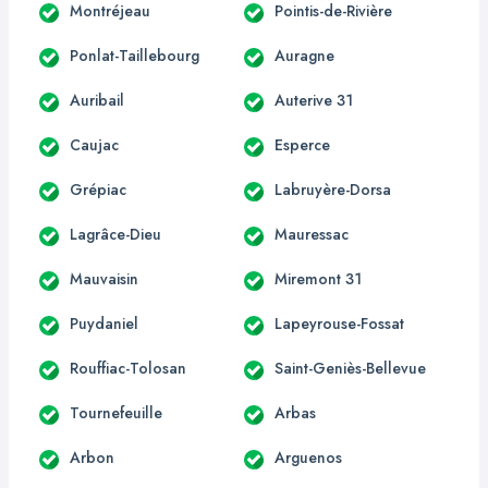
Montréjeau
Pointis-de-Rivière
Ponlat-Taillebourg
Auragne
Auribail
Auterive 31
Caujac
Esperce
Grépiac
Labruyère-Dorsa
Lagrâce-Dieu
Mauressac
Mauvaisin
Miremont 31
Puydaniel
Lapeyrouse-Fossat
Rouffiac-Tolosan
Saint-Geniès-Bellevue
Tournefeuille
Arbas
Arbon
Arguenos