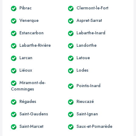
Pibrac
Clermont-le-Fort
Venerque
Aspret-Sarrat
Estancarbon
Labarthe-Inard
Labarthe-Rivière
Landorthe
Larcan
Latoue
Liéoux
Lodes
Miramont-de-
Pointis-Inard
Comminges
Régades
Rieucazé
Saint-Gaudens
Saint-Ignan
Saint-Marcet
Saux-et-Pomarède