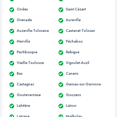
Ondes
Saint-Cézert
Grenade
Aureville
Auzeville-Tolosane
Castanet-Tolosan
Mervilla
Péchabou
Pechbusque
Rebigue
Vieille-Toulouse
Vigoulet-Auzil
Bax
Canens
Castagnac
Gensac-sur-Garonne
Goutevernisse
Gouzens
Lahitère
Latour
Latrape
Mailholas