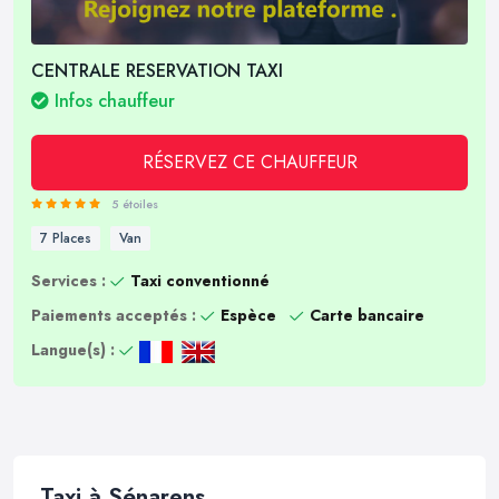
CENTRALE RESERVATION TAXI
Infos chauffeur
RÉSERVEZ CE CHAUFFEUR
5 étoiles
7 Places
Van
Services :
Taxi conventionné
Paiements acceptés :
Espèce
Carte bancaire
Langue(s) :
Taxi à Sénarens