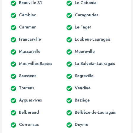
Beauville 31
Le Cabanial
Cambiac
Caragoudes
Caraman
Le Faget
Francarville
Loubens-Lauragais
Mascarville
Maureville
Mourvilles-Basses
La Salvetat-Lauragais
Saussens
Segreville
Toutens
Vendine
Ayguesvives
Baziège
Belberaud
Belbèze-de-Lauragais
Corronsac
Deyme