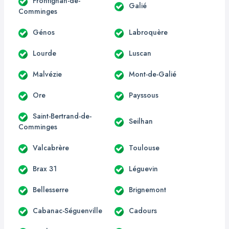
Frontignan-de-
Galié
Comminges
Génos
Labroquère
Lourde
Luscan
Malvézie
Mont-de-Galié
Ore
Payssous
Saint-Bertrand-de-
Seilhan
Comminges
Valcabrère
Toulouse
Brax 31
Léguevin
Bellesserre
Brignemont
Cabanac-Séguenville
Cadours