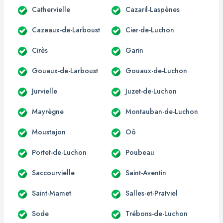
Cathervielle
Cazaril-Laspènes
Cazeaux-de-Larboust
Cier-de-Luchon
Cirès
Garin
Gouaux-de-Larboust
Gouaux-de-Luchon
Jurvielle
Juzet-de-Luchon
Mayrègne
Montauban-de-Luchon
Moustajon
Oô
Portet-de-Luchon
Poubeau
Saccourvielle
Saint-Aventin
Saint-Mamet
Salles-et-Pratviel
Sode
Trébons-de-Luchon