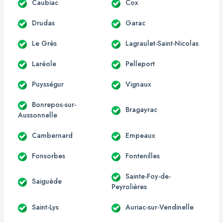
Caubiac
Cox
Drudas
Garac
Le Grès
Lagraulet-Saint-Nicolas
Laréole
Pelleport
Puysségur
Vignaux
Bonrepos-sur-
Bragayrac
Aussonnelle
Cambernard
Empeaux
Fonsorbes
Fontenilles
Sainte-Foy-de-
Saiguède
Peyrolières
Saint-Lys
Auriac-sur-Vendinelle