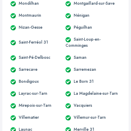
Mondilhan
Montgaillard-sur-Save
Montmaurin
Nénigan
Nizan-Gesse
Péguilhan
Saint-Loup-en-
Saint-Ferréol 31
Comminges
Saint-Pé-Delbosc
Saman
Sarrecave
Sarremezan
Bondigoux
Le Born 31
Layrac-sur-Tarn
La Magdelaine-sur-Tarn
Mirepoix-sur-Tarn
Vacquiers
Villematier
Villemur-sur-Tarn
Launac
Merville 31