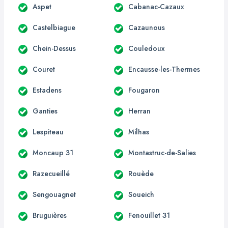
Aspet
Cabanac-Cazaux
Castelbiague
Cazaunous
Chein-Dessus
Couledoux
Couret
Encausse-les-Thermes
Estadens
Fougaron
Ganties
Herran
Lespiteau
Milhas
Moncaup 31
Montastruc-de-Salies
Razecueillé
Rouède
Sengouagnet
Soueich
Bruguières
Fenouillet 31