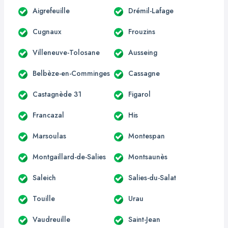
Aigrefeuille
Drémil-Lafage
Cugnaux
Frouzins
Villeneuve-Tolosane
Ausseing
Belbèze-en-Comminges
Cassagne
Castagnède 31
Figarol
Francazal
His
Marsoulas
Montespan
Montgaillard-de-Salies
Montsaunès
Saleich
Salies-du-Salat
Touille
Urau
Vaudreuille
Saint-Jean