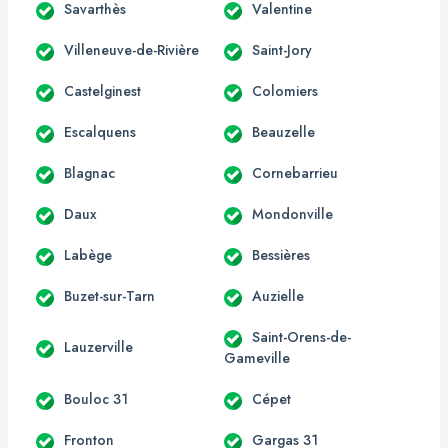
Savarthès
Valentine
Villeneuve-de-Rivière
Saint-Jory
Castelginest
Colomiers
Escalquens
Beauzelle
Blagnac
Cornebarrieu
Daux
Mondonville
Labège
Bessières
Buzet-sur-Tarn
Auzielle
Saint-Orens-de-
Lauzerville
Gameville
Bouloc 31
Cépet
Fronton
Gargas 31