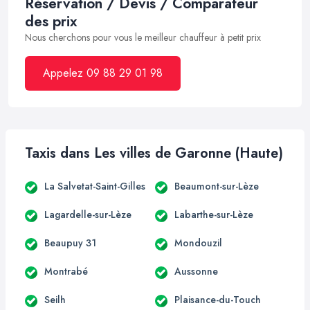
Réservation / Devis / Comparateur
des prix
Nous cherchons pour vous le meilleur chauffeur à petit prix
Appelez 09 88 29 01 98
Taxis dans Les villes de Garonne (Haute)
La Salvetat-Saint-Gilles
Beaumont-sur-Lèze
Lagardelle-sur-Lèze
Labarthe-sur-Lèze
Beaupuy 31
Mondouzil
Montrabé
Aussonne
Seilh
Plaisance-du-Touch