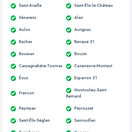
Saint-Araille
Saint-Élix-le-Château
Sénarens
Alan
Aulon
Aurignac
Bachas
Benque 31
Boussan
Bouzin
Cassagnabère-Tournas
Cazeneuve-Montaut
Éoux
Esparron 31
Montoulieu-Saint-
Francon
Bernard
Peyrissas
Peyrouzet
Saint-Élix-Séglan
Samouillan