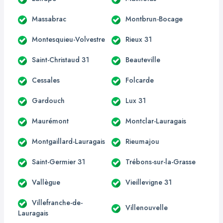
Massabrac
Montbrun-Bocage
Montesquieu-Volvestre
Rieux 31
Saint-Christaud 31
Beauteville
Cessales
Folcarde
Gardouch
Lux 31
Maurémont
Montclar-Lauragais
Montgaillard-Lauragais
Rieumajou
Saint-Germier 31
Trébons-sur-la-Grasse
Vallègue
Vieillevigne 31
Villefranche-de-
Villenouvelle
Lauragais