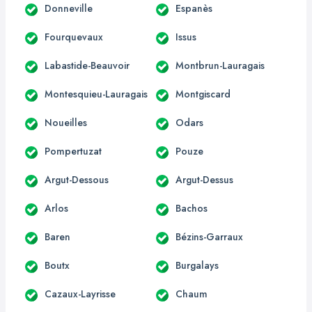
Donneville
Espanès
Fourquevaux
Issus
Labastide-Beauvoir
Montbrun-Lauragais
Montesquieu-Lauragais
Montgiscard
Noueilles
Odars
Pompertuzat
Pouze
Argut-Dessous
Argut-Dessus
Arlos
Bachos
Baren
Bézins-Garraux
Boutx
Burgalays
Cazaux-Layrisse
Chaum