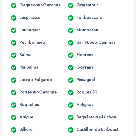
Gagnac-sur-Garonne
Gratentour
Lespinasse
Fonbeauzard
Launaguet
Montberon
Pechbonnieu
Saint-Loup-Cammas
Balma
Flourens
Pin-Balma
Goyrans
Lacroix-Falgarde
Pinsaguel
Portet-sur-Garonne
Roques 31
Roquettes
Antignac
Artigue
Bagnères-de-Luchon
Billière
Castillon-de-Larboust