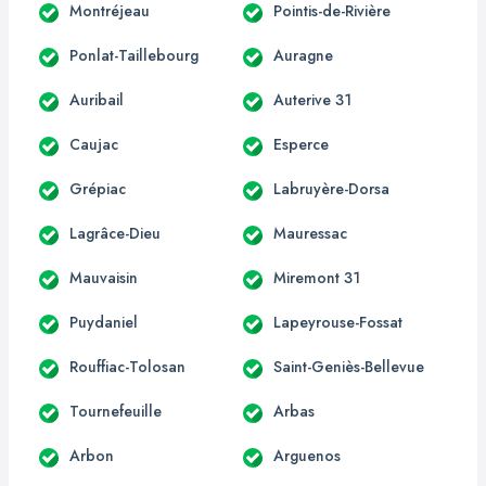
Montréjeau
Pointis-de-Rivière
Ponlat-Taillebourg
Auragne
Auribail
Auterive 31
Caujac
Esperce
Grépiac
Labruyère-Dorsa
Lagrâce-Dieu
Mauressac
Mauvaisin
Miremont 31
Puydaniel
Lapeyrouse-Fossat
Rouffiac-Tolosan
Saint-Geniès-Bellevue
Tournefeuille
Arbas
Arbon
Arguenos