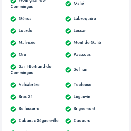
Frontignan-de-
Galié
Comminges
Génos
Labroquère
Lourde
Luscan
Malvézie
Mont-de-Galié
Ore
Payssous
Saint-Bertrand-de-
Seilhan
Comminges
Valcabrère
Toulouse
Brax 31
Léguevin
Bellesserre
Brignemont
Cabanac-Séguenville
Cadours