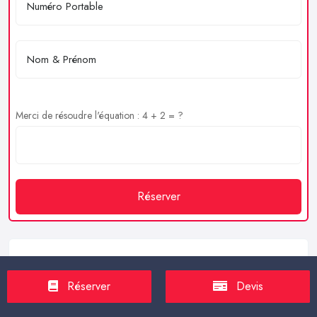
Merci de résoudre l'équation : 4 + 2 = ?
Réserver
Service client
Réserver
Devis
https://proxilive.fr