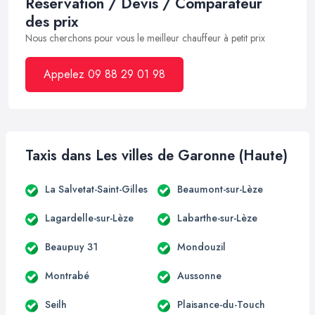
Réservation / Devis / Comparateur
des prix
Nous cherchons pour vous le meilleur chauffeur à petit prix
Appelez 09 88 29 01 98
Taxis dans Les villes de Garonne (Haute)
La Salvetat-Saint-Gilles
Beaumont-sur-Lèze
Lagardelle-sur-Lèze
Labarthe-sur-Lèze
Beaupuy 31
Mondouzil
Montrabé
Aussonne
Seilh
Plaisance-du-Touch