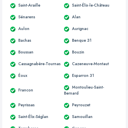
Saint-Araille
Saint-Élix-le-Château
Sénarens
Alan
Aulon
Aurignac
Bachas
Benque 31
Boussan
Bouzin
Cassagnabère-Tournas
Cazeneuve-Montaut
Éoux
Esparron 31
Montoulieu-Saint-
Francon
Bernard
Peyrissas
Peyrouzet
Saint-Élix-Séglan
Samouillan