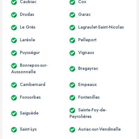
Caubiac
Cox
Drudas
Garac
Le Grès
Lagraulet-Saint-Nicolas
Laréole
Pelleport
Puysségur
Vignaux
Bonrepos-sur-
Bragayrac
Aussonnelle
Cambernard
Empeaux
Fonsorbes
Fontenilles
Sainte-Foy-de-
Saiguède
Peyrolières
Saint-Lys
Auriac-sur-Vendinelle