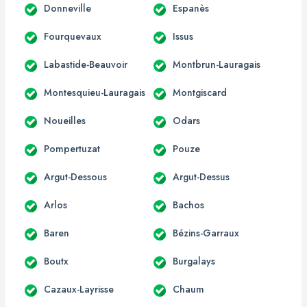
Donneville
Espanès
Fourquevaux
Issus
Labastide-Beauvoir
Montbrun-Lauragais
Montesquieu-Lauragais
Montgiscard
Noueilles
Odars
Pompertuzat
Pouze
Argut-Dessous
Argut-Dessus
Arlos
Bachos
Baren
Bézins-Garraux
Boutx
Burgalays
Cazaux-Layrisse
Chaum