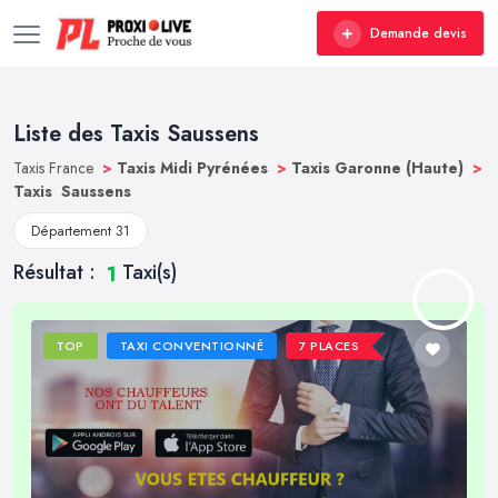
Demande devis
Liste des Taxis Saussens
Taxis France
>
Taxis Midi Pyrénées
>
Taxis Garonne (Haute)
>
Taxis Saussens
Département 31
Résultat :
Taxi(s)
1
TOP
TAXI CONVENTIONNÉ
7 PLACES