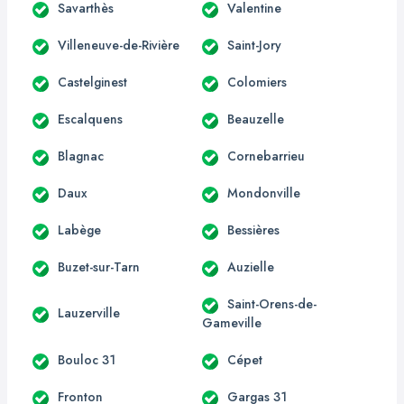
Savarthès
Valentine
Villeneuve-de-Rivière
Saint-Jory
Castelginest
Colomiers
Escalquens
Beauzelle
Blagnac
Cornebarrieu
Daux
Mondonville
Labège
Bessières
Buzet-sur-Tarn
Auzielle
Saint-Orens-de-
Lauzerville
Gameville
Bouloc 31
Cépet
Fronton
Gargas 31