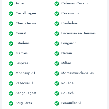
Aspet
Cabanac-Cazaux
Castelbiague
Cazaunous
Chein-Dessus
Couledoux
Couret
Encausse-les-Thermes
Estadens
Fougaron
Ganties
Herran
Lespiteau
Milhas
Moncaup 31
Montastruc-de-Salies
Razecueillé
Rouède
Sengouagnet
Soueich
Bruguières
Fenouillet 31