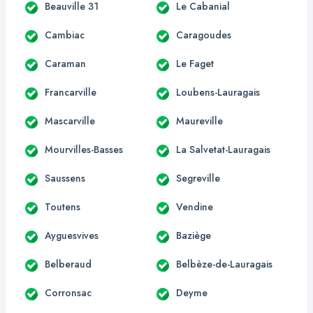
Beauville 31
Le Cabanial
Cambiac
Caragoudes
Caraman
Le Faget
Francarville
Loubens-Lauragais
Mascarville
Maureville
Mourvilles-Basses
La Salvetat-Lauragais
Saussens
Segreville
Toutens
Vendine
Ayguesvives
Baziège
Belberaud
Belbèze-de-Lauragais
Corronsac
Deyme