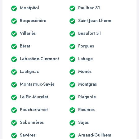
Montpitol
Paulhac 31
Roquesérière
Saint-Jean-Lherm
Villariès
Beaufort 31
Bérat
Forgues
Labastide-Clermont
Lahage
Lautignac
Monès
Montastruc-Savès
Montgras
Le Pin-Murelet
Plagnole
Poucharramet
Rieumes
Sabonnères
Sajas
Savères
Arnaud-Guilhem