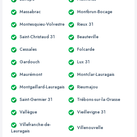
Massabrac
Montbrun-Bocage
Montesquieu-Volvestre
Rieux 31
Saint-Christaud 31
Beauteville
Cessales
Folcarde
Gardouch
Lux 31
Maurémont
Montclar-Lauragais
Montgaillard-Lauragais
Rieumajou
Saint-Germier 31
Trébons-sur-la-Grasse
Vallègue
Vieillevigne 31
Villefranche-de-
Villenouvelle
Lauragais