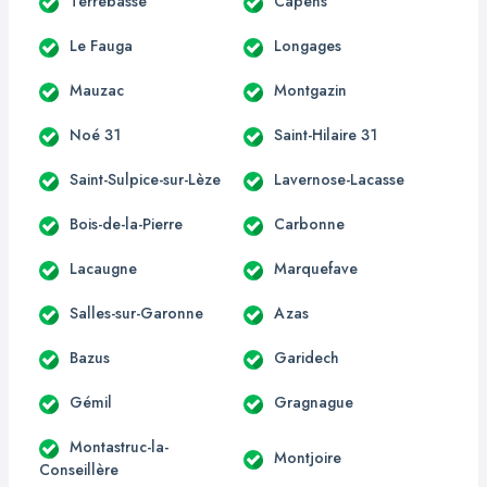
Terrebasse
Capens
Le Fauga
Longages
Mauzac
Montgazin
Noé 31
Saint-Hilaire 31
Saint-Sulpice-sur-Lèze
Lavernose-Lacasse
Bois-de-la-Pierre
Carbonne
Lacaugne
Marquefave
Salles-sur-Garonne
Azas
Bazus
Garidech
Gémil
Gragnague
Montastruc-la-
Montjoire
Conseillère