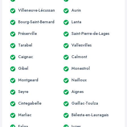
Villeneuve-Lécussan
Aurin
Bourg-Saint-Bernard
Lanta
Préserville
Saint-Pierre-de-Lages
Tarabel
Vallesvilles
Caignac
Calmont
Gibel
Monestrol
Montgeard
Nailloux
Seyre
Aignes
Cintegabelle
Gaillac-Toulza
Marliac
Bélesta-en-Lauragais
Falga
Juzes