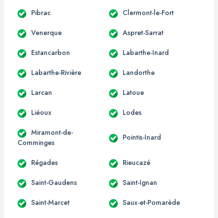
Pibrac
Clermont-le-Fort
Venerque
Aspret-Sarrat
Estancarbon
Labarthe-Inard
Labarthe-Rivière
Landorthe
Larcan
Latoue
Liéoux
Lodes
Miramont-de-
Pointis-Inard
Comminges
Régades
Rieucazé
Saint-Gaudens
Saint-Ignan
Saint-Marcet
Saux-et-Pomarède