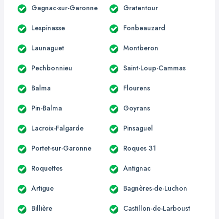
Gagnac-sur-Garonne
Gratentour
Lespinasse
Fonbeauzard
Launaguet
Montberon
Pechbonnieu
Saint-Loup-Cammas
Balma
Flourens
Pin-Balma
Goyrans
Lacroix-Falgarde
Pinsaguel
Portet-sur-Garonne
Roques 31
Roquettes
Antignac
Artigue
Bagnères-de-Luchon
Billière
Castillon-de-Larboust