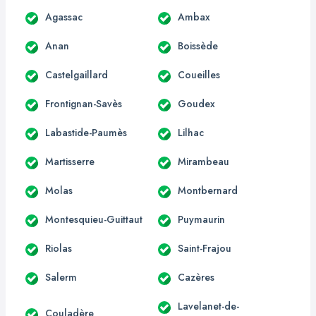
Agassac
Ambax
Anan
Boissède
Castelgaillard
Coueilles
Frontignan-Savès
Goudex
Labastide-Paumès
Lilhac
Martisserre
Mirambeau
Molas
Montbernard
Montesquieu-Guittaut
Puymaurin
Riolas
Saint-Frajou
Salerm
Cazères
Lavelanet-de-
Couladère