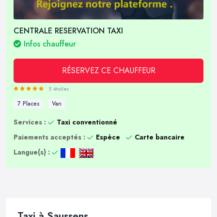
CENTRALE RESERVATION TAXI
Infos chauffeur
RÉSERVEZ CE CHAUFFEUR
5 étoiles
7 Places
Van
Services :
Taxi conventionné
Paiements acceptés :
Espèce
Carte bancaire
Langue(s) :
Taxi à Saussens