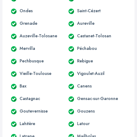
Ondes
Saint-Cézert
Grenade
Aureville
Auzeville-Tolosane
Castanet-Tolosan
Mervilla
Péchabou
Pechbusque
Rebigue
Vieille-Toulouse
Vigoulet-Auzil
Bax
Canens
Castagnac
Gensac-sur-Garonne
Goutevernisse
Gouzens
Lahitère
Latour
Latrape
Mailholas