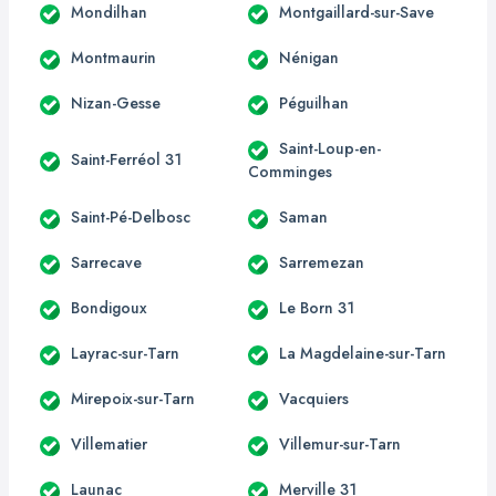
Mondilhan
Montgaillard-sur-Save
Montmaurin
Nénigan
Nizan-Gesse
Péguilhan
Saint-Loup-en-
Saint-Ferréol 31
Comminges
Saint-Pé-Delbosc
Saman
Sarrecave
Sarremezan
Bondigoux
Le Born 31
Layrac-sur-Tarn
La Magdelaine-sur-Tarn
Mirepoix-sur-Tarn
Vacquiers
Villematier
Villemur-sur-Tarn
Launac
Merville 31