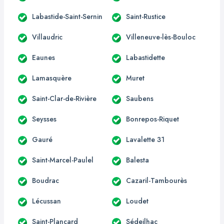
Labastide-Saint-Sernin
Saint-Rustice
Villaudric
Villeneuve-lès-Bouloc
Eaunes
Labastidette
Lamasquère
Muret
Saint-Clar-de-Rivière
Saubens
Seysses
Bonrepos-Riquet
Gauré
Lavalette 31
Saint-Marcel-Paulel
Balesta
Boudrac
Cazaril-Tambourès
Lécussan
Loudet
Saint-Plancard
Sédeilhac