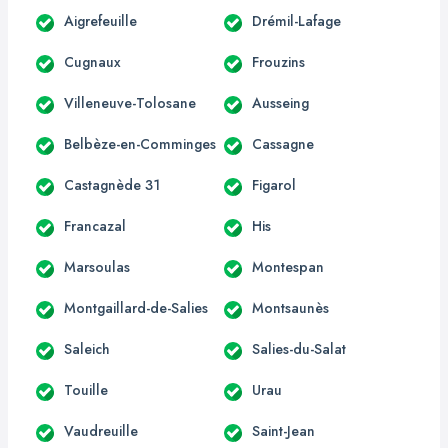
Aigrefeuille
Drémil-Lafage
Cugnaux
Frouzins
Villeneuve-Tolosane
Ausseing
Belbèze-en-Comminges
Cassagne
Castagnède 31
Figarol
Francazal
His
Marsoulas
Montespan
Montgaillard-de-Salies
Montsaunès
Saleich
Salies-du-Salat
Touille
Urau
Vaudreuille
Saint-Jean