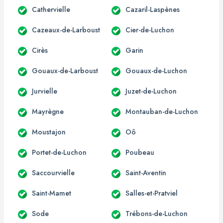
Cathervielle
Cazaril-Laspènes
Cazeaux-de-Larboust
Cier-de-Luchon
Cirès
Garin
Gouaux-de-Larboust
Gouaux-de-Luchon
Jurvielle
Juzet-de-Luchon
Mayrègne
Montauban-de-Luchon
Moustajon
Oô
Portet-de-Luchon
Poubeau
Saccourvielle
Saint-Aventin
Saint-Mamet
Salles-et-Pratviel
Sode
Trébons-de-Luchon