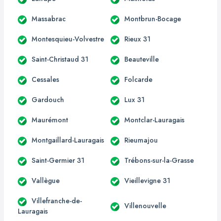
Massabrac
Montbrun-Bocage
Montesquieu-Volvestre
Rieux 31
Saint-Christaud 31
Beauteville
Cessales
Folcarde
Gardouch
Lux 31
Maurémont
Montclar-Lauragais
Montgaillard-Lauragais
Rieumajou
Saint-Germier 31
Trébons-sur-la-Grasse
Vallègue
Vieillevigne 31
Villefranche-de-
Villenouvelle
Lauragais