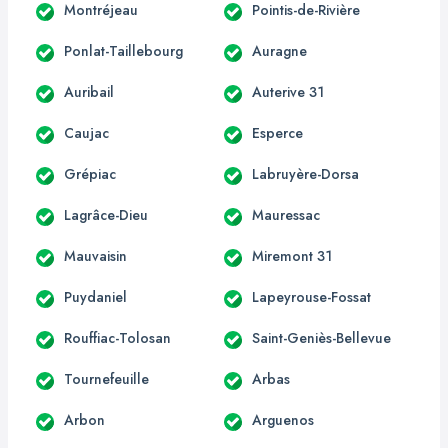
Montréjeau
Pointis-de-Rivière
Ponlat-Taillebourg
Auragne
Auribail
Auterive 31
Caujac
Esperce
Grépiac
Labruyère-Dorsa
Lagrâce-Dieu
Mauressac
Mauvaisin
Miremont 31
Puydaniel
Lapeyrouse-Fossat
Rouffiac-Tolosan
Saint-Geniès-Bellevue
Tournefeuille
Arbas
Arbon
Arguenos