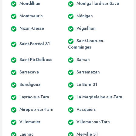
Mondilhan
Montgaillard-sur-Save
Montmaurin
Nénigan
Nizan-Gesse
Péguilhan
Saint-Loup-en-
Saint-Ferréol 31
Comminges
Saint-Pé-Delbosc
Saman
Sarrecave
Sarremezan
Bondigoux
Le Born 31
Layrac-sur-Tarn
La Magdelaine-sur-Tarn
Mirepoix-sur-Tarn
Vacquiers
Villematier
Villemur-sur-Tarn
Launac
Merville 31