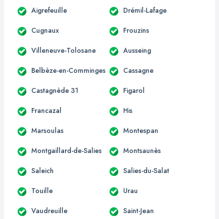
Aigrefeuille
Drémil-Lafage
Cugnaux
Frouzins
Villeneuve-Tolosane
Ausseing
Belbèze-en-Comminges
Cassagne
Castagnède 31
Figarol
Francazal
His
Marsoulas
Montespan
Montgaillard-de-Salies
Montsaunès
Saleich
Salies-du-Salat
Touille
Urau
Vaudreuille
Saint-Jean