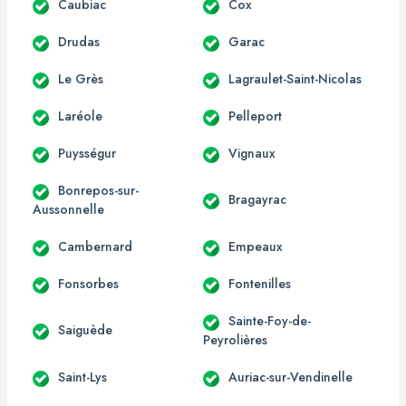
Caubiac
Cox
Drudas
Garac
Le Grès
Lagraulet-Saint-Nicolas
Laréole
Pelleport
Puysségur
Vignaux
Bonrepos-sur-
Bragayrac
Aussonnelle
Cambernard
Empeaux
Fonsorbes
Fontenilles
Sainte-Foy-de-
Saiguède
Peyrolières
Saint-Lys
Auriac-sur-Vendinelle