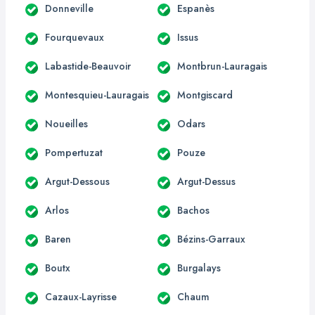
Donneville
Espanès
Fourquevaux
Issus
Labastide-Beauvoir
Montbrun-Lauragais
Montesquieu-Lauragais
Montgiscard
Noueilles
Odars
Pompertuzat
Pouze
Argut-Dessous
Argut-Dessus
Arlos
Bachos
Baren
Bézins-Garraux
Boutx
Burgalays
Cazaux-Layrisse
Chaum