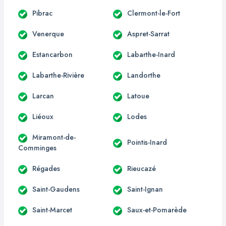
Pibrac
Clermont-le-Fort
Venerque
Aspret-Sarrat
Estancarbon
Labarthe-Inard
Labarthe-Rivière
Landorthe
Larcan
Latoue
Liéoux
Lodes
Miramont-de-
Pointis-Inard
Comminges
Régades
Rieucazé
Saint-Gaudens
Saint-Ignan
Saint-Marcet
Saux-et-Pomarède