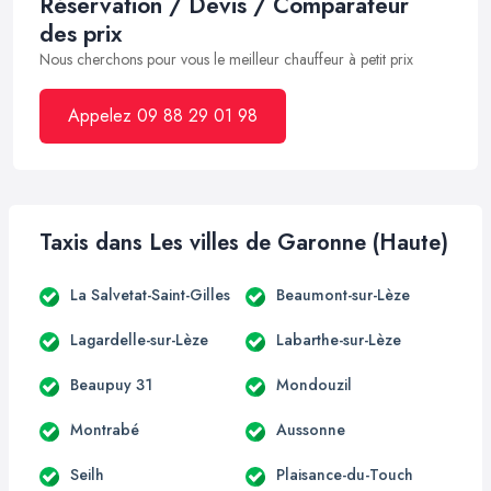
Réservation / Devis / Comparateur
des prix
Nous cherchons pour vous le meilleur chauffeur à petit prix
Appelez 09 88 29 01 98
Taxis dans Les villes de Garonne (Haute)
La Salvetat-Saint-Gilles
Beaumont-sur-Lèze
Lagardelle-sur-Lèze
Labarthe-sur-Lèze
Beaupuy 31
Mondouzil
Montrabé
Aussonne
Seilh
Plaisance-du-Touch