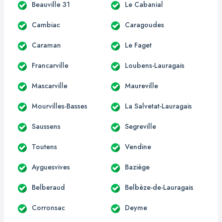
Beauville 31
Le Cabanial
Cambiac
Caragoudes
Caraman
Le Faget
Francarville
Loubens-Lauragais
Mascarville
Maureville
Mourvilles-Basses
La Salvetat-Lauragais
Saussens
Segreville
Toutens
Vendine
Ayguesvives
Baziège
Belberaud
Belbèze-de-Lauragais
Corronsac
Deyme