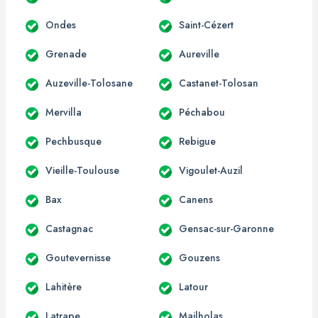
Ondes
Saint-Cézert
Grenade
Aureville
Auzeville-Tolosane
Castanet-Tolosan
Mervilla
Péchabou
Pechbusque
Rebigue
Vieille-Toulouse
Vigoulet-Auzil
Bax
Canens
Castagnac
Gensac-sur-Garonne
Goutevernisse
Gouzens
Lahitère
Latour
Latrape
Mailholas