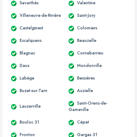
Savarthès
Valentine
Villeneuve-de-Rivière
Saint-Jory
Castelginest
Colomiers
Escalquens
Beauzelle
Blagnac
Cornebarrieu
Daux
Mondonville
Labège
Bessières
Buzet-sur-Tarn
Auzielle
Saint-Orens-de-
Lauzerville
Gameville
Bouloc 31
Cépet
Fronton
Gargas 31