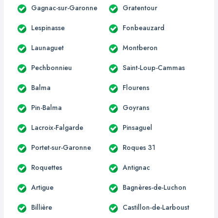
Gagnac-sur-Garonne
Gratentour
Lespinasse
Fonbeauzard
Launaguet
Montberon
Pechbonnieu
Saint-Loup-Cammas
Balma
Flourens
Pin-Balma
Goyrans
Lacroix-Falgarde
Pinsaguel
Portet-sur-Garonne
Roques 31
Roquettes
Antignac
Artigue
Bagnères-de-Luchon
Billière
Castillon-de-Larboust