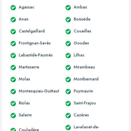
Agassac
Ambax
Anan
Boissède
Castelgaillard
Coueilles
Frontignan-Savès
Goudex
Labastide-Paumès
Lilhac
Martisserre
Mirambeau
Molas
Montbernard
Montesquieu-Guittaut
Puymaurin
Riolas
Saint-Frajou
Salerm
Cazères
Lavelanet-de-
Couladère