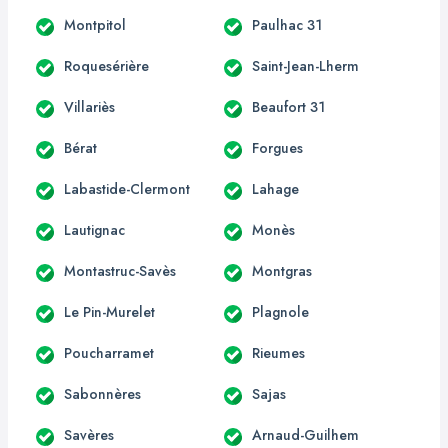
Montpitol
Paulhac 31
Roquesérière
Saint-Jean-Lherm
Villariès
Beaufort 31
Bérat
Forgues
Labastide-Clermont
Lahage
Lautignac
Monès
Montastruc-Savès
Montgras
Le Pin-Murelet
Plagnole
Poucharramet
Rieumes
Sabonnères
Sajas
Savères
Arnaud-Guilhem