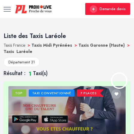
Demande devis
Liste des Taxis Laréole
Taxis France
>
Taxis Midi Pyrénées
>
Taxis Garonne (Haute)
>
Taxis Laréole
Département 31
Résultat :
Taxi(s)
1
TOP
TAXI CONVENTIONNÉ
7 PLACES