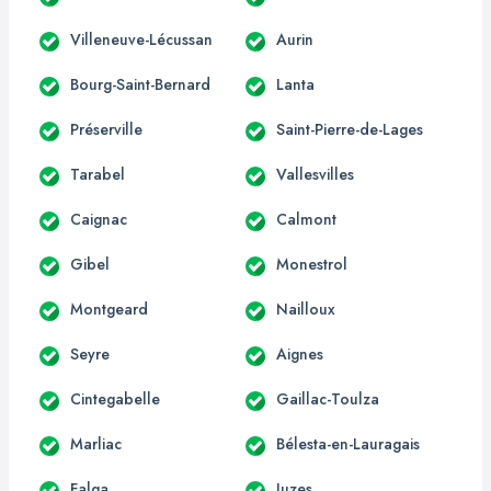
Villeneuve-Lécussan
Aurin
Bourg-Saint-Bernard
Lanta
Préserville
Saint-Pierre-de-Lages
Tarabel
Vallesvilles
Caignac
Calmont
Gibel
Monestrol
Montgeard
Nailloux
Seyre
Aignes
Cintegabelle
Gaillac-Toulza
Marliac
Bélesta-en-Lauragais
Falga
Juzes