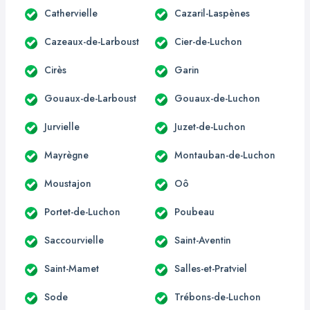
Cathervielle
Cazaril-Laspènes
Cazeaux-de-Larboust
Cier-de-Luchon
Cirès
Garin
Gouaux-de-Larboust
Gouaux-de-Luchon
Jurvielle
Juzet-de-Luchon
Mayrègne
Montauban-de-Luchon
Moustajon
Oô
Portet-de-Luchon
Poubeau
Saccourvielle
Saint-Aventin
Saint-Mamet
Salles-et-Pratviel
Sode
Trébons-de-Luchon