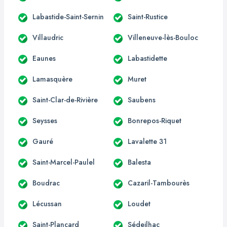
Labastide-Saint-Sernin
Saint-Rustice
Villaudric
Villeneuve-lès-Bouloc
Eaunes
Labastidette
Lamasquère
Muret
Saint-Clar-de-Rivière
Saubens
Seysses
Bonrepos-Riquet
Gauré
Lavalette 31
Saint-Marcel-Paulel
Balesta
Boudrac
Cazaril-Tambourès
Lécussan
Loudet
Saint-Plancard
Sédeilhac