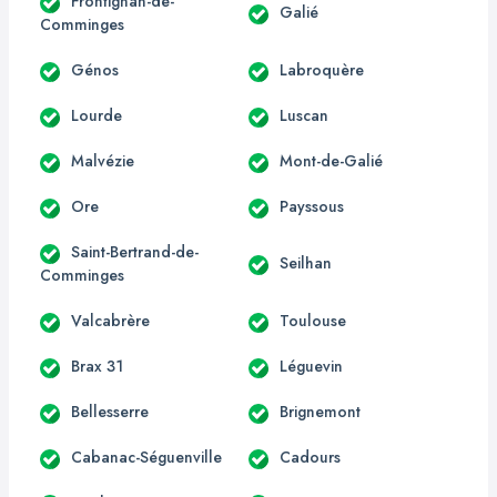
Frontignan-de-
Galié
Comminges
Génos
Labroquère
Lourde
Luscan
Malvézie
Mont-de-Galié
Ore
Payssous
Saint-Bertrand-de-
Seilhan
Comminges
Valcabrère
Toulouse
Brax 31
Léguevin
Bellesserre
Brignemont
Cabanac-Séguenville
Cadours