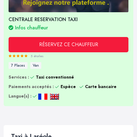
CENTRALE RESERVATION TAXI
Infos chauffeur
RÉSERVEZ CE CHAUFFEUR
5 étoiles
7 Places
Van
Services :
Taxi conventionné
Paiements acceptés :
Espèce
Carte bancaire
Langue(s) :
Taxi à Laréole