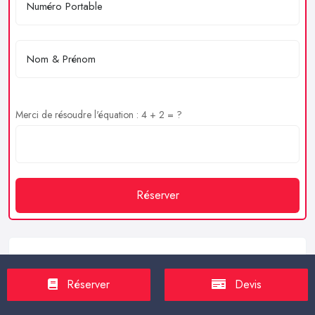
Merci de résoudre l'équation : 4 + 2 = ?
Réserver
Service client
Réserver
Devis
https://proxilive.fr