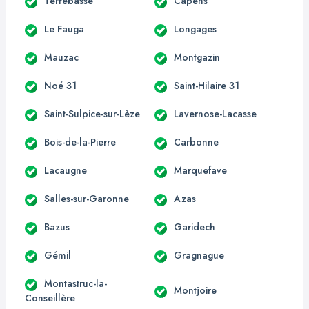
Terrebasse
Capens
Le Fauga
Longages
Mauzac
Montgazin
Noé 31
Saint-Hilaire 31
Saint-Sulpice-sur-Lèze
Lavernose-Lacasse
Bois-de-la-Pierre
Carbonne
Lacaugne
Marquefave
Salles-sur-Garonne
Azas
Bazus
Garidech
Gémil
Gragnague
Montastruc-la-
Montjoire
Conseillère