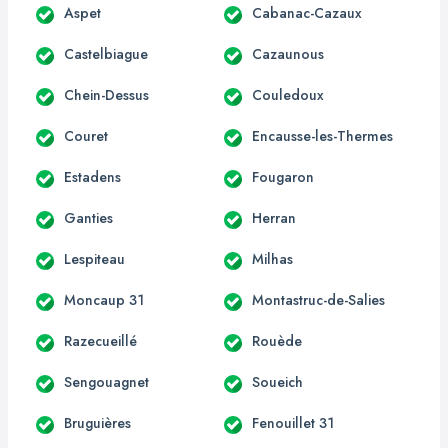
Aspet
Cabanac-Cazaux
Castelbiague
Cazaunous
Chein-Dessus
Couledoux
Couret
Encausse-les-Thermes
Estadens
Fougaron
Ganties
Herran
Lespiteau
Milhas
Moncaup 31
Montastruc-de-Salies
Razecueillé
Rouède
Sengouagnet
Soueich
Bruguières
Fenouillet 31