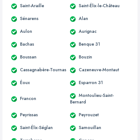
Saint-Araille
Saint-Élix-le-Château
Sénarens
Alan
Aulon
Aurignac
Bachas
Benque 31
Boussan
Bouzin
Cassagnabère-Tournas
Cazeneuve-Montaut
Éoux
Esparron 31
Montoulieu-Saint-
Francon
Bernard
Peyrissas
Peyrouzet
Saint-Élix-Séglan
Samouillan