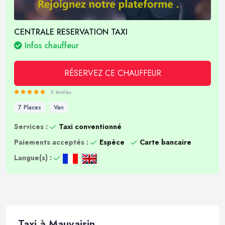
CENTRALE RESERVATION TAXI
Infos chauffeur
RÉSERVEZ CE CHAUFFEUR
5 étoiles
7 Places
Van
Services :
Taxi conventionné
Paiements acceptés :
Espèce
Carte bancaire
Langue(s) :
Taxi à Mauvaisin