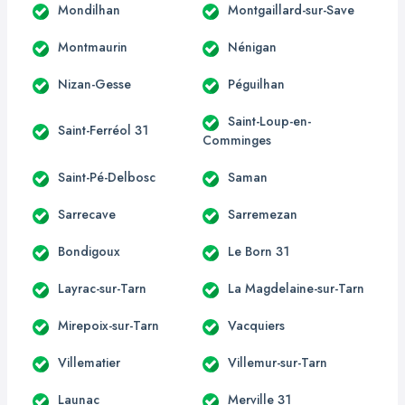
Mondilhan
Montgaillard-sur-Save
Montmaurin
Nénigan
Nizan-Gesse
Péguilhan
Saint-Loup-en-
Saint-Ferréol 31
Comminges
Saint-Pé-Delbosc
Saman
Sarrecave
Sarremezan
Bondigoux
Le Born 31
Layrac-sur-Tarn
La Magdelaine-sur-Tarn
Mirepoix-sur-Tarn
Vacquiers
Villematier
Villemur-sur-Tarn
Launac
Merville 31