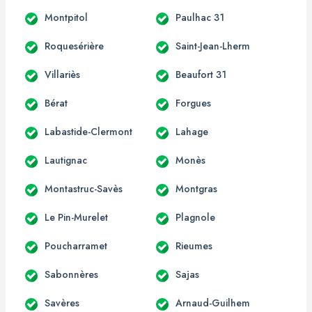
Montpitol
Paulhac 31
Roquesérière
Saint-Jean-Lherm
Villariès
Beaufort 31
Bérat
Forgues
Labastide-Clermont
Lahage
Lautignac
Monès
Montastruc-Savès
Montgras
Le Pin-Murelet
Plagnole
Poucharramet
Rieumes
Sabonnères
Sajas
Savères
Arnaud-Guilhem