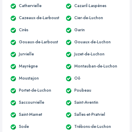
Cathervielle
Cazaril-Laspènes
Cazeaux-de-Larboust
Cier-de-Luchon
Cirès
Garin
Gouaux-de-Larboust
Gouaux-de-Luchon
Jurvielle
Juzet-de-Luchon
Mayrègne
Montauban-de-Luchon
Moustajon
Oô
Portet-de-Luchon
Poubeau
Saccourvielle
Saint-Aventin
Saint-Mamet
Salles-et-Pratviel
Sode
Trébons-de-Luchon