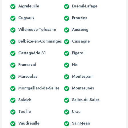
Aigrefeuille
Drémil-Lafage
Cugnaux
Frouzins
Villeneuve-Tolosane
Ausseing
Belbèze-en-Comminges
Cassagne
Castagnède 31
Figarol
Francazal
His
Marsoulas
Montespan
Montgaillard-de-Salies
Montsaunès
Saleich
Salies-du-Salat
Touille
Urau
Vaudreuille
Saint-Jean