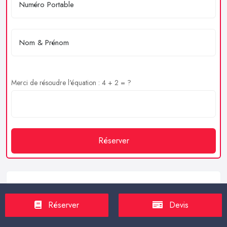
Merci de résoudre l'équation : 4 + 2 = ?
Réserver
Service client
Réserver
Devis
https://proxilive.fr