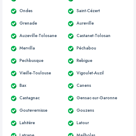
Ondes
Saint-Cézert
Grenade
Aureville
Auzeville-Tolosane
Castanet-Tolosan
Mervilla
Péchabou
Pechbusque
Rebigue
Vieille-Toulouse
Vigoulet-Auzil
Bax
Canens
Castagnac
Gensac-sur-Garonne
Goutevernisse
Gouzens
Lahitère
Latour
Latrape
Mailholas