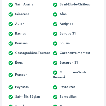
Saint-Araille
Saint-Élix-le-Château
Sénarens
Alan
Aulon
Aurignac
Bachas
Benque 31
Boussan
Bouzin
Cassagnabère-Tournas
Cazeneuve-Montaut
Éoux
Esparron 31
Montoulieu-Saint-
Francon
Bernard
Peyrissas
Peyrouzet
Saint-Élix-Séglan
Samouillan