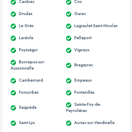
Caubiac
Cox
Drudas
Garac
Le Grès
Lagraulet-Saint-Nicolas
Laréole
Pelleport
Puysségur
Vignaux
Bonrepos-sur-
Bragayrac
Aussonnelle
Cambernard
Empeaux
Fonsorbes
Fontenilles
Sainte-Foy-de-
Saiguède
Peyrolières
Saint-Lys
Auriac-sur-Vendinelle