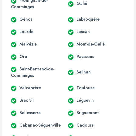
Frontignan-de-
Galié
Comminges
Génos
Labroquère
Lourde
Luscan
Malvézie
Mont-de-Galié
Ore
Payssous
Saint-Bertrand-de-
Seilhan
Comminges
Valcabrère
Toulouse
Brax 31
Léguevin
Bellesserre
Brignemont
Cabanac-Séguenville
Cadours