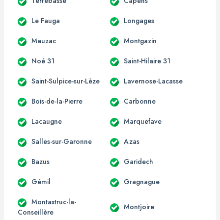
Terrebasse
Capens
Le Fauga
Longages
Mauzac
Montgazin
Noé 31
Saint-Hilaire 31
Saint-Sulpice-sur-Lèze
Lavernose-Lacasse
Bois-de-la-Pierre
Carbonne
Lacaugne
Marquefave
Salles-sur-Garonne
Azas
Bazus
Garidech
Gémil
Gragnague
Montastruc-la-
Montjoire
Conseillère