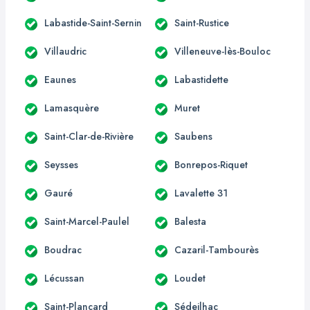
Labastide-Saint-Sernin
Saint-Rustice
Villaudric
Villeneuve-lès-Bouloc
Eaunes
Labastidette
Lamasquère
Muret
Saint-Clar-de-Rivière
Saubens
Seysses
Bonrepos-Riquet
Gauré
Lavalette 31
Saint-Marcel-Paulel
Balesta
Boudrac
Cazaril-Tambourès
Lécussan
Loudet
Saint-Plancard
Sédeilhac