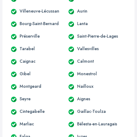
Villeneuve-Lécussan
Aurin
Bourg-Saint-Bernard
Lanta
Préserville
Saint-Pierre-de-Lages
Tarabel
Vallesvilles
Caignac
Calmont
Gibel
Monestrol
Montgeard
Nailloux
Seyre
Aignes
Cintegabelle
Gaillac-Toulza
Marliac
Bélesta-en-Lauragais
Falga
Juzes