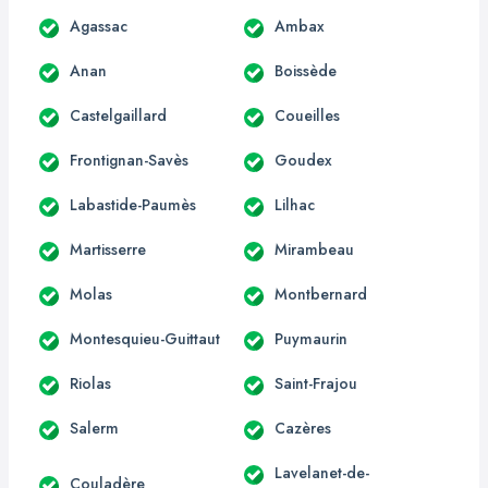
Agassac
Ambax
Anan
Boissède
Castelgaillard
Coueilles
Frontignan-Savès
Goudex
Labastide-Paumès
Lilhac
Martisserre
Mirambeau
Molas
Montbernard
Montesquieu-Guittaut
Puymaurin
Riolas
Saint-Frajou
Salerm
Cazères
Lavelanet-de-
Couladère