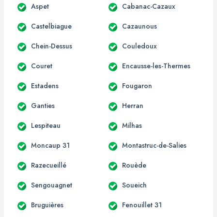
Aspet
Cabanac-Cazaux
Castelbiague
Cazaunous
Chein-Dessus
Couledoux
Couret
Encausse-les-Thermes
Estadens
Fougaron
Ganties
Herran
Lespiteau
Milhas
Moncaup 31
Montastruc-de-Salies
Razecueillé
Rouède
Sengouagnet
Soueich
Bruguières
Fenouillet 31