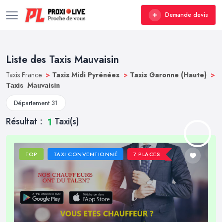
Demande devis
Liste des Taxis Mauvaisin
Taxis France
>
Taxis Midi Pyrénées
>
Taxis Garonne (Haute)
>
Taxis Mauvaisin
Département 31
Résultat :
Taxi(s)
1
TOP
TAXI CONVENTIONNÉ
7 PLACES