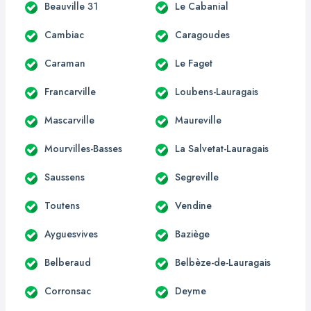
Beauville 31
Le Cabanial
Cambiac
Caragoudes
Caraman
Le Faget
Francarville
Loubens-Lauragais
Mascarville
Maureville
Mourvilles-Basses
La Salvetat-Lauragais
Saussens
Segreville
Toutens
Vendine
Ayguesvives
Baziège
Belberaud
Belbèze-de-Lauragais
Corronsac
Deyme