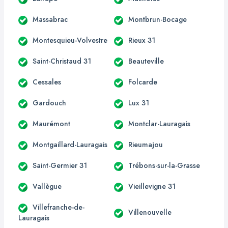
Massabrac
Montbrun-Bocage
Montesquieu-Volvestre
Rieux 31
Saint-Christaud 31
Beauteville
Cessales
Folcarde
Gardouch
Lux 31
Maurémont
Montclar-Lauragais
Montgaillard-Lauragais
Rieumajou
Saint-Germier 31
Trébons-sur-la-Grasse
Vallègue
Vieillevigne 31
Villefranche-de-
Villenouvelle
Lauragais