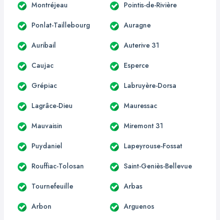
Montréjeau
Pointis-de-Rivière
Ponlat-Taillebourg
Auragne
Auribail
Auterive 31
Caujac
Esperce
Grépiac
Labruyère-Dorsa
Lagrâce-Dieu
Mauressac
Mauvaisin
Miremont 31
Puydaniel
Lapeyrouse-Fossat
Rouffiac-Tolosan
Saint-Geniès-Bellevue
Tournefeuille
Arbas
Arbon
Arguenos