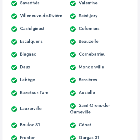
Savarthès
Valentine
Villeneuve-de-Rivière
Saint-Jory
Castelginest
Colomiers
Escalquens
Beauzelle
Blagnac
Cornebarrieu
Daux
Mondonville
Labège
Bessières
Buzet-sur-Tarn
Auzielle
Saint-Orens-de-
Lauzerville
Gameville
Bouloc 31
Cépet
Fronton
Gargas 31