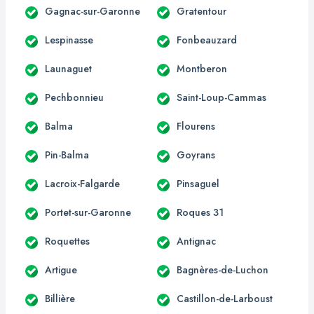
Gagnac-sur-Garonne
Gratentour
Lespinasse
Fonbeauzard
Launaguet
Montberon
Pechbonnieu
Saint-Loup-Cammas
Balma
Flourens
Pin-Balma
Goyrans
Lacroix-Falgarde
Pinsaguel
Portet-sur-Garonne
Roques 31
Roquettes
Antignac
Artigue
Bagnères-de-Luchon
Billière
Castillon-de-Larboust