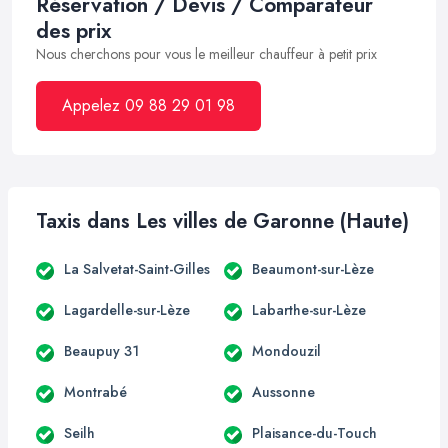
Réservation / Devis / Comparateur
des prix
Nous cherchons pour vous le meilleur chauffeur à petit prix
Appelez 09 88 29 01 98
Taxis dans Les villes de Garonne (Haute)
La Salvetat-Saint-Gilles
Beaumont-sur-Lèze
Lagardelle-sur-Lèze
Labarthe-sur-Lèze
Beaupuy 31
Mondouzil
Montrabé
Aussonne
Seilh
Plaisance-du-Touch