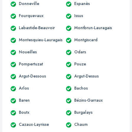
Donneville
Espanès
Fourquevaux
Issus
Labastide-Beauvoir
Montbrun-Lauragais
Montesquieu-Lauragais
Montgiscard
Noueilles
Odars
Pompertuzat
Pouze
Argut-Dessous
Argut-Dessus
Arlos
Bachos
Baren
Bézins-Garraux
Boutx
Burgalays
Cazaux-Layrisse
Chaum