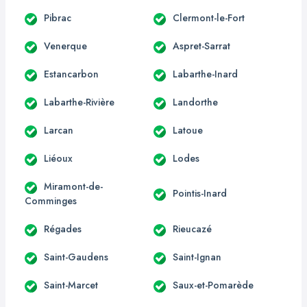
Pibrac
Clermont-le-Fort
Venerque
Aspret-Sarrat
Estancarbon
Labarthe-Inard
Labarthe-Rivière
Landorthe
Larcan
Latoue
Liéoux
Lodes
Miramont-de-
Pointis-Inard
Comminges
Régades
Rieucazé
Saint-Gaudens
Saint-Ignan
Saint-Marcet
Saux-et-Pomarède