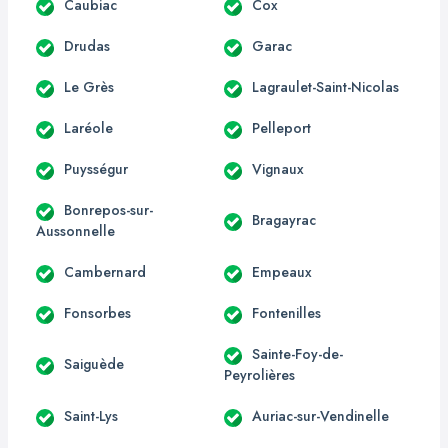
Caubiac
Cox
Drudas
Garac
Le Grès
Lagraulet-Saint-Nicolas
Laréole
Pelleport
Puysségur
Vignaux
Bonrepos-sur-
Bragayrac
Aussonnelle
Cambernard
Empeaux
Fonsorbes
Fontenilles
Sainte-Foy-de-
Saiguède
Peyrolières
Saint-Lys
Auriac-sur-Vendinelle