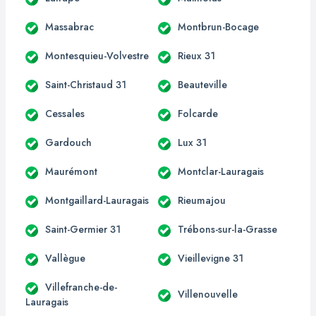
Massabrac
Montbrun-Bocage
Montesquieu-Volvestre
Rieux 31
Saint-Christaud 31
Beauteville
Cessales
Folcarde
Gardouch
Lux 31
Maurémont
Montclar-Lauragais
Montgaillard-Lauragais
Rieumajou
Saint-Germier 31
Trébons-sur-la-Grasse
Vallègue
Vieillevigne 31
Villefranche-de-
Villenouvelle
Lauragais