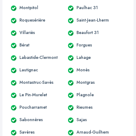
Montpitol
Paulhac 31
Roquesérière
Saint-Jean-Lherm
Villariès
Beaufort 31
Bérat
Forgues
Labastide-Clermont
Lahage
Lautignac
Monès
Montastruc-Savès
Montgras
Le Pin-Murelet
Plagnole
Poucharramet
Rieumes
Sabonnères
Sajas
Savères
Arnaud-Guilhem