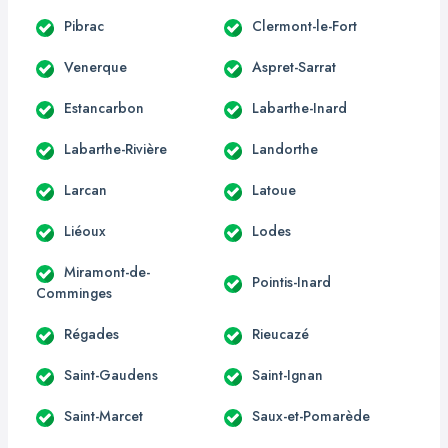
Pibrac
Clermont-le-Fort
Venerque
Aspret-Sarrat
Estancarbon
Labarthe-Inard
Labarthe-Rivière
Landorthe
Larcan
Latoue
Liéoux
Lodes
Miramont-de-
Pointis-Inard
Comminges
Régades
Rieucazé
Saint-Gaudens
Saint-Ignan
Saint-Marcet
Saux-et-Pomarède