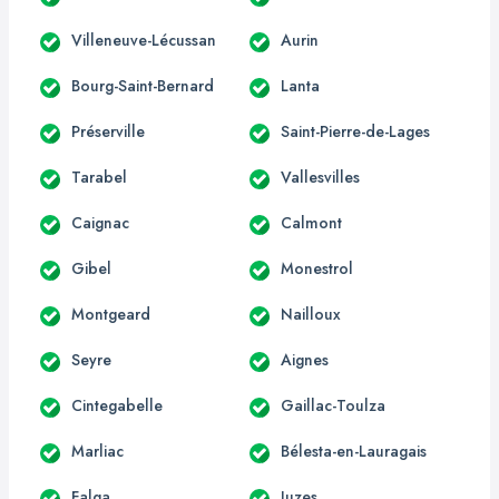
Villeneuve-Lécussan
Aurin
Bourg-Saint-Bernard
Lanta
Préserville
Saint-Pierre-de-Lages
Tarabel
Vallesvilles
Caignac
Calmont
Gibel
Monestrol
Montgeard
Nailloux
Seyre
Aignes
Cintegabelle
Gaillac-Toulza
Marliac
Bélesta-en-Lauragais
Falga
Juzes