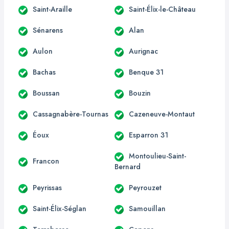
Saint-Araille
Saint-Élix-le-Château
Sénarens
Alan
Aulon
Aurignac
Bachas
Benque 31
Boussan
Bouzin
Cassagnabère-Tournas
Cazeneuve-Montaut
Éoux
Esparron 31
Montoulieu-Saint-
Francon
Bernard
Peyrissas
Peyrouzet
Saint-Élix-Séglan
Samouillan