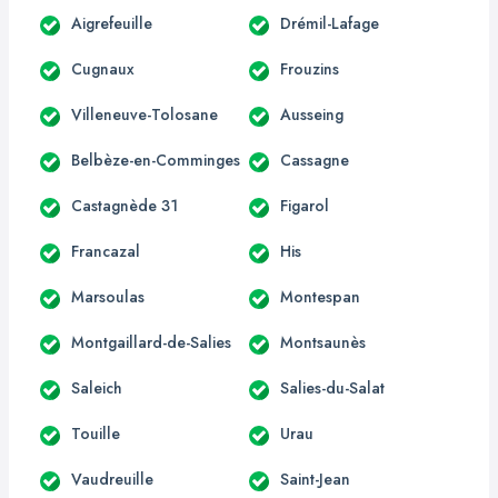
Aigrefeuille
Drémil-Lafage
Cugnaux
Frouzins
Villeneuve-Tolosane
Ausseing
Belbèze-en-Comminges
Cassagne
Castagnède 31
Figarol
Francazal
His
Marsoulas
Montespan
Montgaillard-de-Salies
Montsaunès
Saleich
Salies-du-Salat
Touille
Urau
Vaudreuille
Saint-Jean