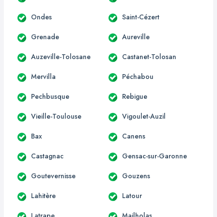
Ondes
Saint-Cézert
Grenade
Aureville
Auzeville-Tolosane
Castanet-Tolosan
Mervilla
Péchabou
Pechbusque
Rebigue
Vieille-Toulouse
Vigoulet-Auzil
Bax
Canens
Castagnac
Gensac-sur-Garonne
Goutevernisse
Gouzens
Lahitère
Latour
Latrape
Mailholas