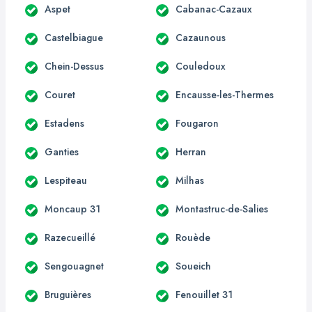
Aspet
Cabanac-Cazaux
Castelbiague
Cazaunous
Chein-Dessus
Couledoux
Couret
Encausse-les-Thermes
Estadens
Fougaron
Ganties
Herran
Lespiteau
Milhas
Moncaup 31
Montastruc-de-Salies
Razecueillé
Rouède
Sengouagnet
Soueich
Bruguières
Fenouillet 31