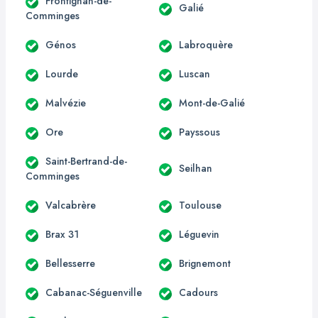
Frontignan-de-
Galié
Comminges
Génos
Labroquère
Lourde
Luscan
Malvézie
Mont-de-Galié
Ore
Payssous
Saint-Bertrand-de-
Seilhan
Comminges
Valcabrère
Toulouse
Brax 31
Léguevin
Bellesserre
Brignemont
Cabanac-Séguenville
Cadours