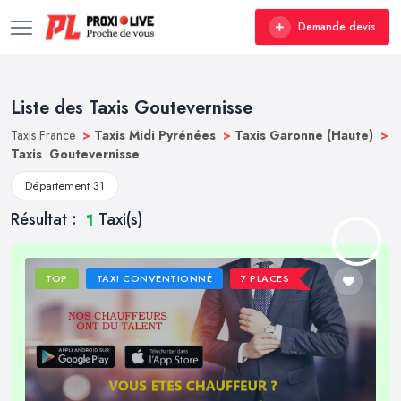
Demande devis
Liste des Taxis Goutevernisse
Taxis France
>
Taxis Midi Pyrénées
>
Taxis Garonne (Haute)
>
Taxis Goutevernisse
Département 31
Résultat :
Taxi(s)
1
TOP
TAXI CONVENTIONNÉ
7 PLACES