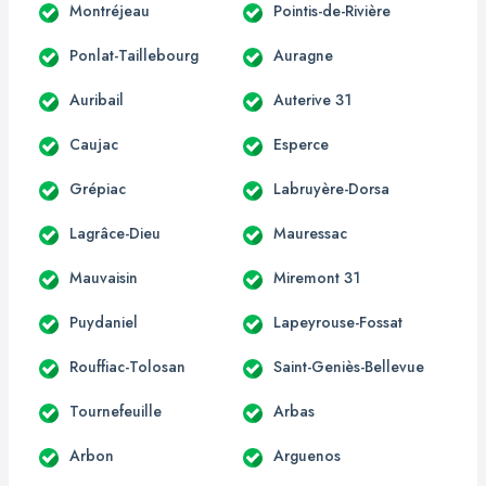
Montréjeau
Pointis-de-Rivière
Ponlat-Taillebourg
Auragne
Auribail
Auterive 31
Caujac
Esperce
Grépiac
Labruyère-Dorsa
Lagrâce-Dieu
Mauressac
Mauvaisin
Miremont 31
Puydaniel
Lapeyrouse-Fossat
Rouffiac-Tolosan
Saint-Geniès-Bellevue
Tournefeuille
Arbas
Arbon
Arguenos