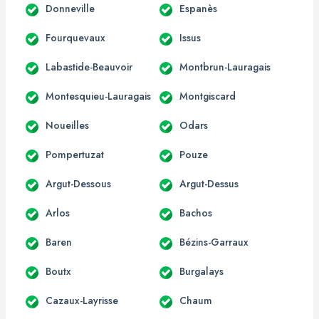
Donneville
Espanès
Fourquevaux
Issus
Labastide-Beauvoir
Montbrun-Lauragais
Montesquieu-Lauragais
Montgiscard
Noueilles
Odars
Pompertuzat
Pouze
Argut-Dessous
Argut-Dessus
Arlos
Bachos
Baren
Bézins-Garraux
Boutx
Burgalays
Cazaux-Layrisse
Chaum