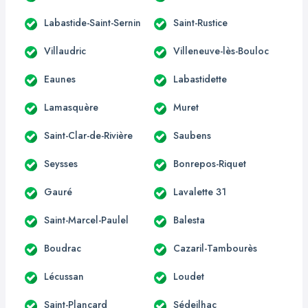
Labastide-Saint-Sernin
Saint-Rustice
Villaudric
Villeneuve-lès-Bouloc
Eaunes
Labastidette
Lamasquère
Muret
Saint-Clar-de-Rivière
Saubens
Seysses
Bonrepos-Riquet
Gauré
Lavalette 31
Saint-Marcel-Paulel
Balesta
Boudrac
Cazaril-Tambourès
Lécussan
Loudet
Saint-Plancard
Sédeilhac