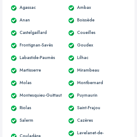
Agassac
Ambax
Anan
Boissède
Castelgaillard
Coueilles
Frontignan-Savès
Goudex
Labastide-Paumès
Lilhac
Martisserre
Mirambeau
Molas
Montbernard
Montesquieu-Guittaut
Puymaurin
Riolas
Saint-Frajou
Salerm
Cazères
Lavelanet-de-
Couladère