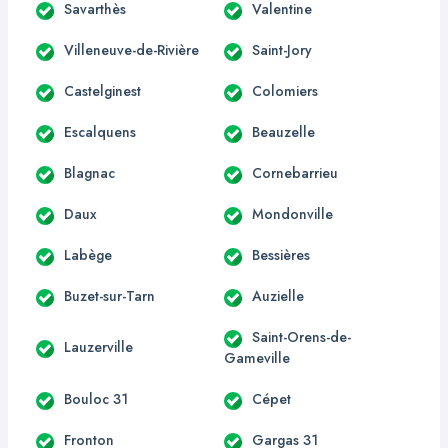
Savarthès
Valentine
Villeneuve-de-Rivière
Saint-Jory
Castelginest
Colomiers
Escalquens
Beauzelle
Blagnac
Cornebarrieu
Daux
Mondonville
Labège
Bessières
Buzet-sur-Tarn
Auzielle
Saint-Orens-de-
Lauzerville
Gameville
Bouloc 31
Cépet
Fronton
Gargas 31