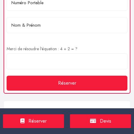
Merci de résoudre l'équation : 4 + 2 = ?
Réserver
Service client
Réserver
Devis
https://proxilive.fr