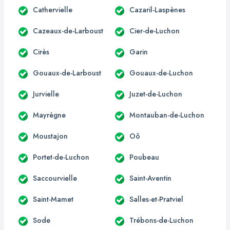
Cathervielle
Cazaril-Laspènes
Cazeaux-de-Larboust
Cier-de-Luchon
Cirès
Garin
Gouaux-de-Larboust
Gouaux-de-Luchon
Jurvielle
Juzet-de-Luchon
Mayrègne
Montauban-de-Luchon
Moustajon
Oô
Portet-de-Luchon
Poubeau
Saccourvielle
Saint-Aventin
Saint-Mamet
Salles-et-Pratviel
Sode
Trébons-de-Luchon