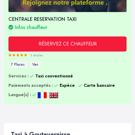
CENTRALE RESERVATION TAXI
Infos chauffeur
RÉSERVEZ CE CHAUFFEUR
5 étoiles
7 Places
Van
Services :
Taxi conventionné
Paiements acceptés :
Espèce
Carte bancaire
Langue(s) :
Taxi à Goutevernisse