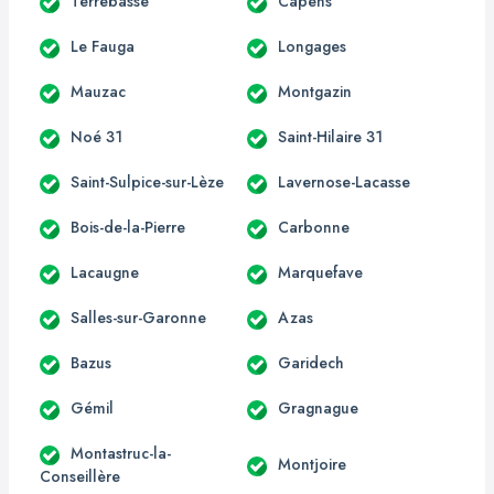
Terrebasse
Capens
Le Fauga
Longages
Mauzac
Montgazin
Noé 31
Saint-Hilaire 31
Saint-Sulpice-sur-Lèze
Lavernose-Lacasse
Bois-de-la-Pierre
Carbonne
Lacaugne
Marquefave
Salles-sur-Garonne
Azas
Bazus
Garidech
Gémil
Gragnague
Montastruc-la-
Montjoire
Conseillère