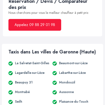
Réservation / Devis / Comparateur
des prix
Nous cherchons pour vous le meilleur chauffeur à petit prix
Appelez 09 88 29 01 98
Taxis dans Les villes de Garonne (Haute)
La Salvetat-Saint-Gilles
Beaumont-sur-Lèze
Lagardelle-sur-Lèze
Labarthe-sur-Lèze
Beaupuy 31
Mondouzil
Montrabé
Aussonne
Seilh
Plaisance-du-Touch