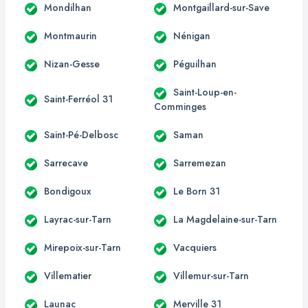
Mondilhan
Montgaillard-sur-Save
Montmaurin
Nénigan
Nizan-Gesse
Péguilhan
Saint-Loup-en-
Saint-Ferréol 31
Comminges
Saint-Pé-Delbosc
Saman
Sarrecave
Sarremezan
Bondigoux
Le Born 31
Layrac-sur-Tarn
La Magdelaine-sur-Tarn
Mirepoix-sur-Tarn
Vacquiers
Villematier
Villemur-sur-Tarn
Launac
Merville 31