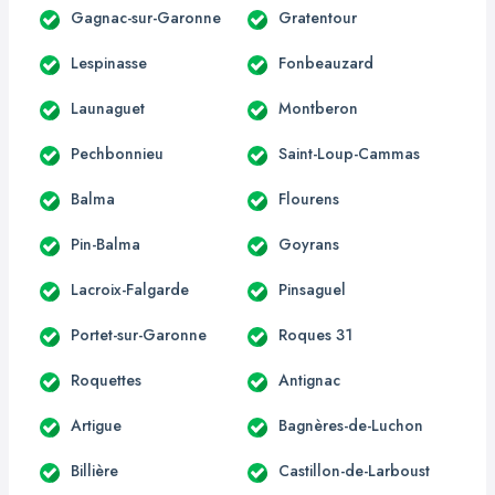
Gagnac-sur-Garonne
Gratentour
Lespinasse
Fonbeauzard
Launaguet
Montberon
Pechbonnieu
Saint-Loup-Cammas
Balma
Flourens
Pin-Balma
Goyrans
Lacroix-Falgarde
Pinsaguel
Portet-sur-Garonne
Roques 31
Roquettes
Antignac
Artigue
Bagnères-de-Luchon
Billière
Castillon-de-Larboust