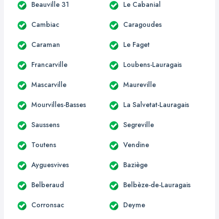
Beauville 31
Le Cabanial
Cambiac
Caragoudes
Caraman
Le Faget
Francarville
Loubens-Lauragais
Mascarville
Maureville
Mourvilles-Basses
La Salvetat-Lauragais
Saussens
Segreville
Toutens
Vendine
Ayguesvives
Baziège
Belberaud
Belbèze-de-Lauragais
Corronsac
Deyme