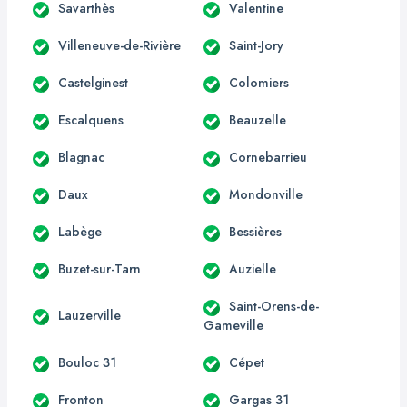
Savarthès
Valentine
Villeneuve-de-Rivière
Saint-Jory
Castelginest
Colomiers
Escalquens
Beauzelle
Blagnac
Cornebarrieu
Daux
Mondonville
Labège
Bessières
Buzet-sur-Tarn
Auzielle
Saint-Orens-de-
Lauzerville
Gameville
Bouloc 31
Cépet
Fronton
Gargas 31