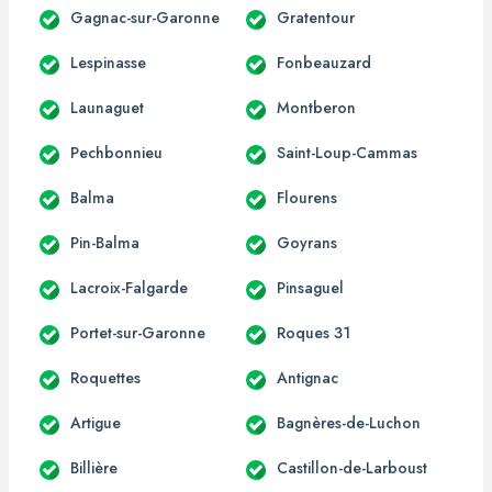
Gagnac-sur-Garonne
Gratentour
Lespinasse
Fonbeauzard
Launaguet
Montberon
Pechbonnieu
Saint-Loup-Cammas
Balma
Flourens
Pin-Balma
Goyrans
Lacroix-Falgarde
Pinsaguel
Portet-sur-Garonne
Roques 31
Roquettes
Antignac
Artigue
Bagnères-de-Luchon
Billière
Castillon-de-Larboust