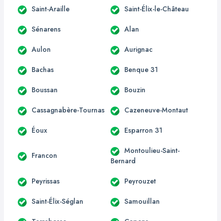
Saint-Araille
Saint-Élix-le-Château
Sénarens
Alan
Aulon
Aurignac
Bachas
Benque 31
Boussan
Bouzin
Cassagnabère-Tournas
Cazeneuve-Montaut
Éoux
Esparron 31
Montoulieu-Saint-
Francon
Bernard
Peyrissas
Peyrouzet
Saint-Élix-Séglan
Samouillan