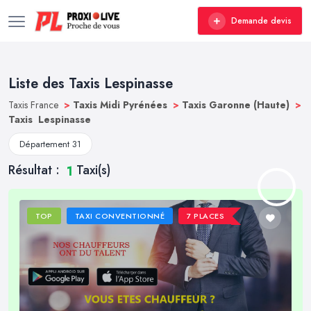
Demande devis
Liste des Taxis Lespinasse
Taxis France
>
Taxis Midi Pyrénées
>
Taxis Garonne (Haute)
>
Taxis Lespinasse
Département 31
Résultat :
Taxi(s)
1
TOP
TAXI CONVENTIONNÉ
7 PLACES