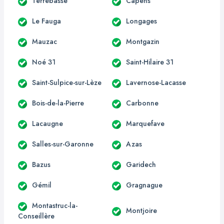
Terrebasse
Capens
Le Fauga
Longages
Mauzac
Montgazin
Noé 31
Saint-Hilaire 31
Saint-Sulpice-sur-Lèze
Lavernose-Lacasse
Bois-de-la-Pierre
Carbonne
Lacaugne
Marquefave
Salles-sur-Garonne
Azas
Bazus
Garidech
Gémil
Gragnague
Montastruc-la-
Montjoire
Conseillère