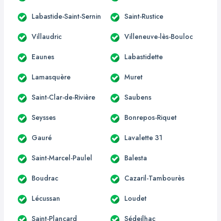
Labastide-Saint-Sernin
Saint-Rustice
Villaudric
Villeneuve-lès-Bouloc
Eaunes
Labastidette
Lamasquère
Muret
Saint-Clar-de-Rivière
Saubens
Seysses
Bonrepos-Riquet
Gauré
Lavalette 31
Saint-Marcel-Paulel
Balesta
Boudrac
Cazaril-Tambourès
Lécussan
Loudet
Saint-Plancard
Sédeilhac