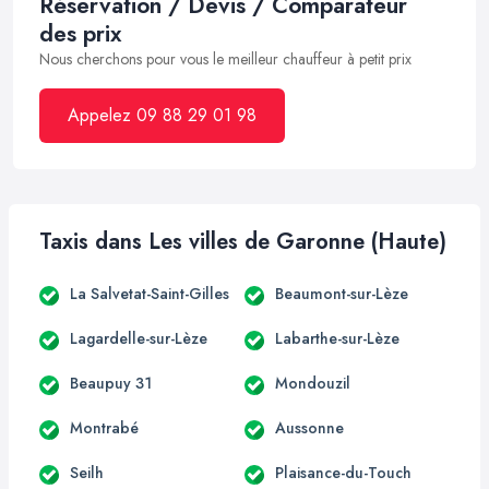
Réservation / Devis / Comparateur
des prix
Nous cherchons pour vous le meilleur chauffeur à petit prix
Appelez 09 88 29 01 98
Taxis dans Les villes de Garonne (Haute)
La Salvetat-Saint-Gilles
Beaumont-sur-Lèze
Lagardelle-sur-Lèze
Labarthe-sur-Lèze
Beaupuy 31
Mondouzil
Montrabé
Aussonne
Seilh
Plaisance-du-Touch