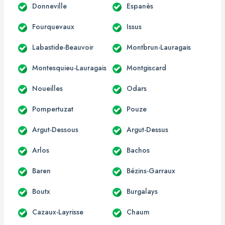
Donneville
Espanès
Fourquevaux
Issus
Labastide-Beauvoir
Montbrun-Lauragais
Montesquieu-Lauragais
Montgiscard
Noueilles
Odars
Pompertuzat
Pouze
Argut-Dessous
Argut-Dessus
Arlos
Bachos
Baren
Bézins-Garraux
Boutx
Burgalays
Cazaux-Layrisse
Chaum