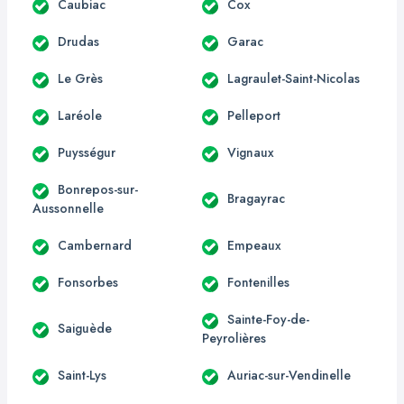
Caubiac
Cox
Drudas
Garac
Le Grès
Lagraulet-Saint-Nicolas
Laréole
Pelleport
Puysségur
Vignaux
Bonrepos-sur-
Bragayrac
Aussonnelle
Cambernard
Empeaux
Fonsorbes
Fontenilles
Sainte-Foy-de-
Saiguède
Peyrolières
Saint-Lys
Auriac-sur-Vendinelle