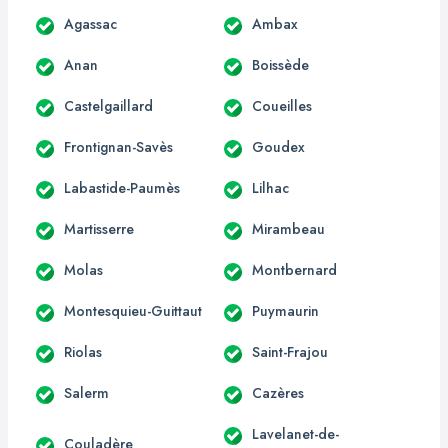
Agassac
Ambax
Anan
Boissède
Castelgaillard
Coueilles
Frontignan-Savès
Goudex
Labastide-Paumès
Lilhac
Martisserre
Mirambeau
Molas
Montbernard
Montesquieu-Guittaut
Puymaurin
Riolas
Saint-Frajou
Salerm
Cazères
Lavelanet-de-
Couladère