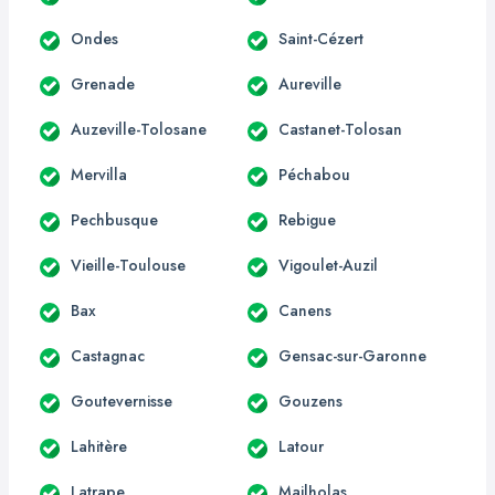
Ondes
Saint-Cézert
Grenade
Aureville
Auzeville-Tolosane
Castanet-Tolosan
Mervilla
Péchabou
Pechbusque
Rebigue
Vieille-Toulouse
Vigoulet-Auzil
Bax
Canens
Castagnac
Gensac-sur-Garonne
Goutevernisse
Gouzens
Lahitère
Latour
Latrape
Mailholas