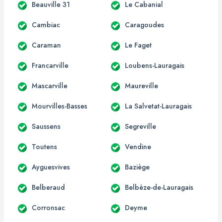
Beauville 31
Le Cabanial
Cambiac
Caragoudes
Caraman
Le Faget
Francarville
Loubens-Lauragais
Mascarville
Maureville
Mourvilles-Basses
La Salvetat-Lauragais
Saussens
Segreville
Toutens
Vendine
Ayguesvives
Baziège
Belberaud
Belbèze-de-Lauragais
Corronsac
Deyme