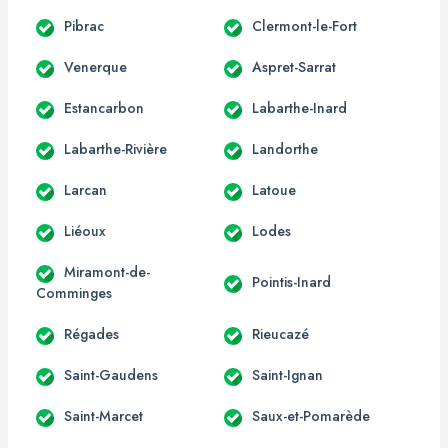
Pibrac
Clermont-le-Fort
Venerque
Aspret-Sarrat
Estancarbon
Labarthe-Inard
Labarthe-Rivière
Landorthe
Larcan
Latoue
Liéoux
Lodes
Miramont-de-
Pointis-Inard
Comminges
Régades
Rieucazé
Saint-Gaudens
Saint-Ignan
Saint-Marcet
Saux-et-Pomarède