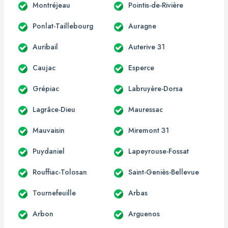
Montréjeau
Pointis-de-Rivière
Ponlat-Taillebourg
Auragne
Auribail
Auterive 31
Caujac
Esperce
Grépiac
Labruyère-Dorsa
Lagrâce-Dieu
Mauressac
Mauvaisin
Miremont 31
Puydaniel
Lapeyrouse-Fossat
Rouffiac-Tolosan
Saint-Geniès-Bellevue
Tournefeuille
Arbas
Arbon
Arguenos