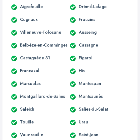
Aigrefeuille
Drémil-Lafage
Cugnaux
Frouzins
Villeneuve-Tolosane
Ausseing
Belbèze-en-Comminges
Cassagne
Castagnède 31
Figarol
Francazal
His
Marsoulas
Montespan
Montgaillard-de-Salies
Montsaunès
Saleich
Salies-du-Salat
Touille
Urau
Vaudreuille
Saint-Jean