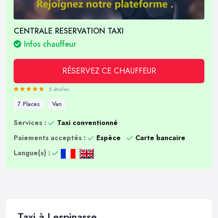
CENTRALE RESERVATION TAXI
Infos chauffeur
RÉSERVEZ CE CHAUFFEUR
5 étoiles
7 Places
Van
Services :
Taxi conventionné
Paiements acceptés :
Espèce
Carte bancaire
Langue(s) :
Taxi à Lespinasse