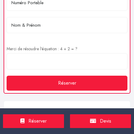
Merci de résoudre l'équation : 4 + 2 = ?
Réserver
Service client
Réserver
Devis
https://proxilive.fr