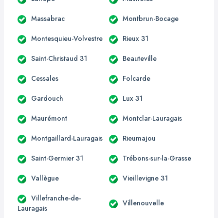
Massabrac
Montbrun-Bocage
Montesquieu-Volvestre
Rieux 31
Saint-Christaud 31
Beauteville
Cessales
Folcarde
Gardouch
Lux 31
Maurémont
Montclar-Lauragais
Montgaillard-Lauragais
Rieumajou
Saint-Germier 31
Trébons-sur-la-Grasse
Vallègue
Vieillevigne 31
Villefranche-de-
Villenouvelle
Lauragais