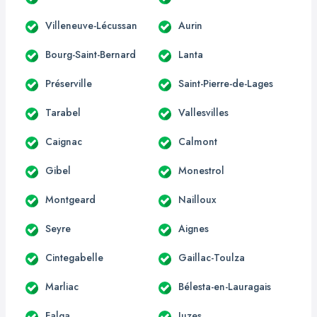
Villeneuve-Lécussan
Aurin
Bourg-Saint-Bernard
Lanta
Préserville
Saint-Pierre-de-Lages
Tarabel
Vallesvilles
Caignac
Calmont
Gibel
Monestrol
Montgeard
Nailloux
Seyre
Aignes
Cintegabelle
Gaillac-Toulza
Marliac
Bélesta-en-Lauragais
Falga
Juzes