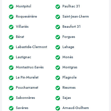
Montpitol
Paulhac 31
Roquesérière
Saint-Jean-Lherm
Villariès
Beaufort 31
Bérat
Forgues
Labastide-Clermont
Lahage
Lautignac
Monès
Montastruc-Savès
Montgras
Le Pin-Murelet
Plagnole
Poucharramet
Rieumes
Sabonnères
Sajas
Savères
Arnaud-Guilhem