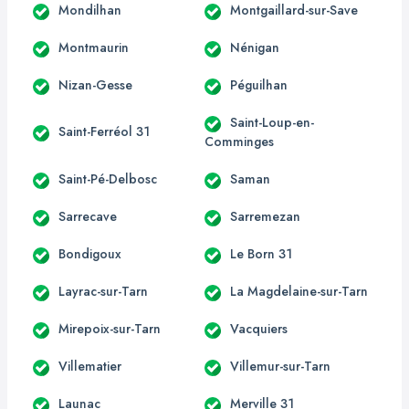
Mondilhan
Montgaillard-sur-Save
Montmaurin
Nénigan
Nizan-Gesse
Péguilhan
Saint-Loup-en-
Saint-Ferréol 31
Comminges
Saint-Pé-Delbosc
Saman
Sarrecave
Sarremezan
Bondigoux
Le Born 31
Layrac-sur-Tarn
La Magdelaine-sur-Tarn
Mirepoix-sur-Tarn
Vacquiers
Villematier
Villemur-sur-Tarn
Launac
Merville 31