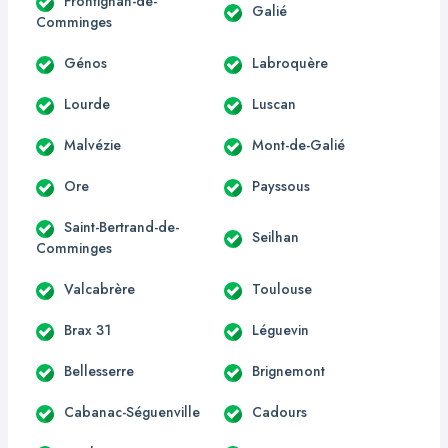
Frontignan-de-
Galié
Comminges
Génos
Labroquère
Lourde
Luscan
Malvézie
Mont-de-Galié
Ore
Payssous
Saint-Bertrand-de-
Seilhan
Comminges
Valcabrère
Toulouse
Brax 31
Léguevin
Bellesserre
Brignemont
Cabanac-Séguenville
Cadours