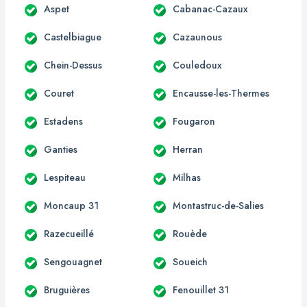
Aspet
Cabanac-Cazaux
Castelbiague
Cazaunous
Chein-Dessus
Couledoux
Couret
Encausse-les-Thermes
Estadens
Fougaron
Ganties
Herran
Lespiteau
Milhas
Moncaup 31
Montastruc-de-Salies
Razecueillé
Rouède
Sengouagnet
Soueich
Bruguières
Fenouillet 31