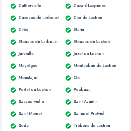
Cathervielle
Cazaril-Laspènes
Cazeaux-de-Larboust
Cier-de-Luchon
Cirès
Garin
Gouaux-de-Larboust
Gouaux-de-Luchon
Jurvielle
Juzet-de-Luchon
Mayrègne
Montauban-de-Luchon
Moustajon
Oô
Portet-de-Luchon
Poubeau
Saccourvielle
Saint-Aventin
Saint-Mamet
Salles-et-Pratviel
Sode
Trébons-de-Luchon