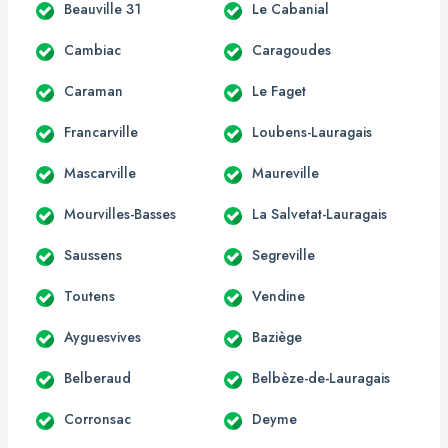
Beauville 31
Le Cabanial
Cambiac
Caragoudes
Caraman
Le Faget
Francarville
Loubens-Lauragais
Mascarville
Maureville
Mourvilles-Basses
La Salvetat-Lauragais
Saussens
Segreville
Toutens
Vendine
Ayguesvives
Baziège
Belberaud
Belbèze-de-Lauragais
Corronsac
Deyme