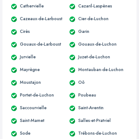
Cathervielle
Cazaril-Laspènes
Cazeaux-de-Larboust
Cier-de-Luchon
Cirès
Garin
Gouaux-de-Larboust
Gouaux-de-Luchon
Jurvielle
Juzet-de-Luchon
Mayrègne
Montauban-de-Luchon
Moustajon
Oô
Portet-de-Luchon
Poubeau
Saccourvielle
Saint-Aventin
Saint-Mamet
Salles-et-Pratviel
Sode
Trébons-de-Luchon