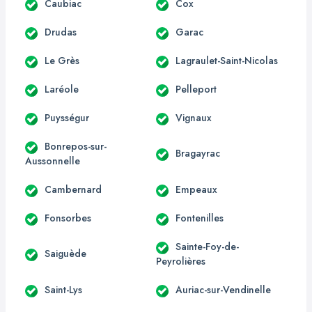
Caubiac
Cox
Drudas
Garac
Le Grès
Lagraulet-Saint-Nicolas
Laréole
Pelleport
Puysségur
Vignaux
Bonrepos-sur-
Bragayrac
Aussonnelle
Cambernard
Empeaux
Fonsorbes
Fontenilles
Sainte-Foy-de-
Saiguède
Peyrolières
Saint-Lys
Auriac-sur-Vendinelle