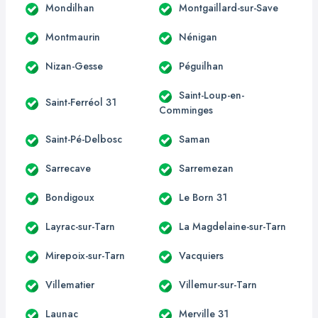
Mondilhan
Montgaillard-sur-Save
Montmaurin
Nénigan
Nizan-Gesse
Péguilhan
Saint-Loup-en-
Saint-Ferréol 31
Comminges
Saint-Pé-Delbosc
Saman
Sarrecave
Sarremezan
Bondigoux
Le Born 31
Layrac-sur-Tarn
La Magdelaine-sur-Tarn
Mirepoix-sur-Tarn
Vacquiers
Villematier
Villemur-sur-Tarn
Launac
Merville 31