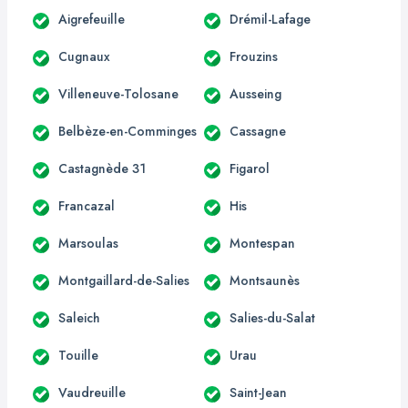
Aigrefeuille
Drémil-Lafage
Cugnaux
Frouzins
Villeneuve-Tolosane
Ausseing
Belbèze-en-Comminges
Cassagne
Castagnède 31
Figarol
Francazal
His
Marsoulas
Montespan
Montgaillard-de-Salies
Montsaunès
Saleich
Salies-du-Salat
Touille
Urau
Vaudreuille
Saint-Jean