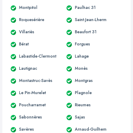
Montpitol
Paulhac 31
Roquesérière
Saint-Jean-Lherm
Villariès
Beaufort 31
Bérat
Forgues
Labastide-Clermont
Lahage
Lautignac
Monès
Montastruc-Savès
Montgras
Le Pin-Murelet
Plagnole
Poucharramet
Rieumes
Sabonnères
Sajas
Savères
Arnaud-Guilhem