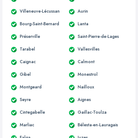
Villeneuve-Lécussan
Aurin
Bourg-Saint-Bernard
Lanta
Préserville
Saint-Pierre-de-Lages
Tarabel
Vallesvilles
Caignac
Calmont
Gibel
Monestrol
Montgeard
Nailloux
Seyre
Aignes
Cintegabelle
Gaillac-Toulza
Marliac
Bélesta-en-Lauragais
Falga
Juzes