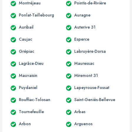
Montréjeau
Pointis-de-Rivière
Ponlat-Taillebourg
Auragne
Auribail
Auterive 31
Caujac
Esperce
Grépiac
Labruyère-Dorsa
Lagrâce-Dieu
Mauressac
Mauvaisin
Miremont 31
Puydaniel
Lapeyrouse-Fossat
Rouffiac-Tolosan
Saint-Geniès-Bellevue
Tournefeuille
Arbas
Arbon
Arguenos