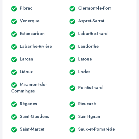
Pibrac
Clermont-le-Fort
Venerque
Aspret-Sarrat
Estancarbon
Labarthe-Inard
Labarthe-Rivière
Landorthe
Larcan
Latoue
Liéoux
Lodes
Miramont-de-
Pointis-Inard
Comminges
Régades
Rieucazé
Saint-Gaudens
Saint-Ignan
Saint-Marcet
Saux-et-Pomarède