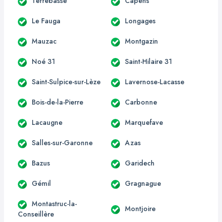
Terrebasse
Capens
Le Fauga
Longages
Mauzac
Montgazin
Noé 31
Saint-Hilaire 31
Saint-Sulpice-sur-Lèze
Lavernose-Lacasse
Bois-de-la-Pierre
Carbonne
Lacaugne
Marquefave
Salles-sur-Garonne
Azas
Bazus
Garidech
Gémil
Gragnague
Montastruc-la-
Montjoire
Conseillère