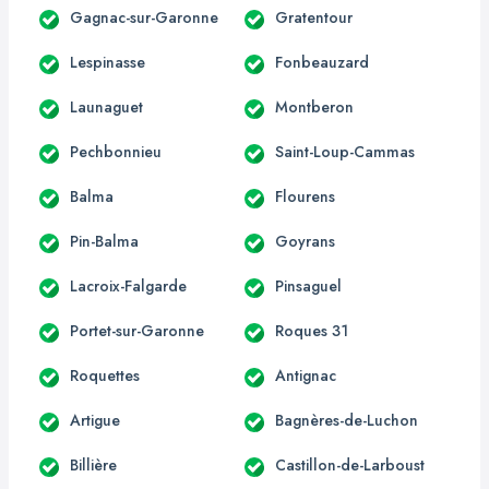
Gagnac-sur-Garonne
Gratentour
Lespinasse
Fonbeauzard
Launaguet
Montberon
Pechbonnieu
Saint-Loup-Cammas
Balma
Flourens
Pin-Balma
Goyrans
Lacroix-Falgarde
Pinsaguel
Portet-sur-Garonne
Roques 31
Roquettes
Antignac
Artigue
Bagnères-de-Luchon
Billière
Castillon-de-Larboust