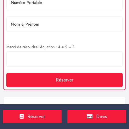
Merci de résoudre l'équation : 4 + 2 = ?
Réserver
Service client
Réserver
Devis
https://proxilive.fr