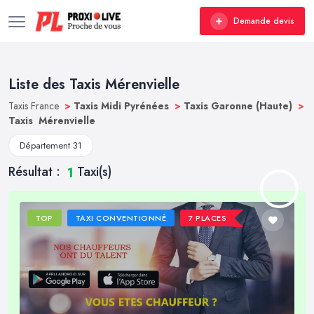
Demande devis
Liste des Taxis Mérenvielle
Taxis France
>
Taxis Midi Pyrénées
>
Taxis Garonne (Haute)
>
Taxis Mérenvielle
Département 31
Résultat :
Taxi(s)
1
TOP
TAXI CONVENTIONNÉ
7 PLACES