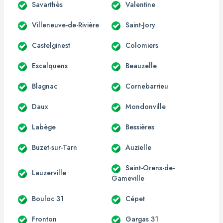
Savarthès
Valentine
Villeneuve-de-Rivière
Saint-Jory
Castelginest
Colomiers
Escalquens
Beauzelle
Blagnac
Cornebarrieu
Daux
Mondonville
Labège
Bessières
Buzet-sur-Tarn
Auzielle
Saint-Orens-de-
Lauzerville
Gameville
Bouloc 31
Cépet
Fronton
Gargas 31