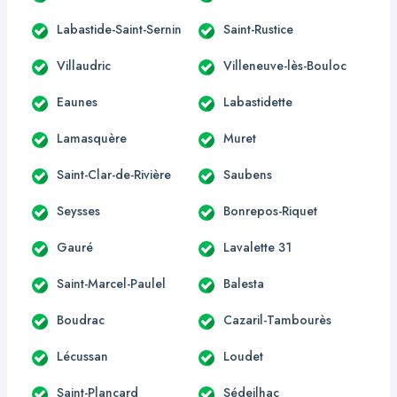
Labastide-Saint-Sernin
Saint-Rustice
Villaudric
Villeneuve-lès-Bouloc
Eaunes
Labastidette
Lamasquère
Muret
Saint-Clar-de-Rivière
Saubens
Seysses
Bonrepos-Riquet
Gauré
Lavalette 31
Saint-Marcel-Paulel
Balesta
Boudrac
Cazaril-Tambourès
Lécussan
Loudet
Saint-Plancard
Sédeilhac