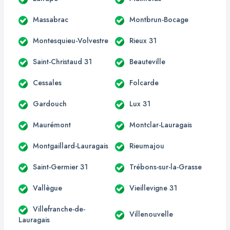
Massabrac
Montbrun-Bocage
Montesquieu-Volvestre
Rieux 31
Saint-Christaud 31
Beauteville
Cessales
Folcarde
Gardouch
Lux 31
Maurémont
Montclar-Lauragais
Montgaillard-Lauragais
Rieumajou
Saint-Germier 31
Trébons-sur-la-Grasse
Vallègue
Vieillevigne 31
Villefranche-de-
Villenouvelle
Lauragais