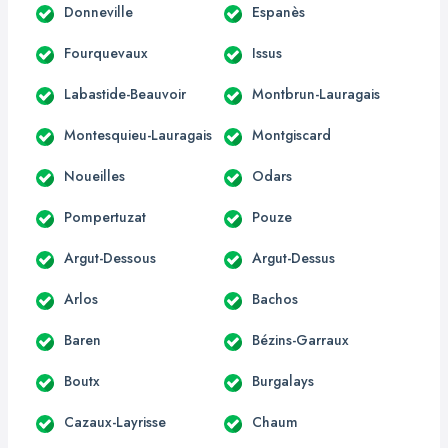
Donneville
Espanès
Fourquevaux
Issus
Labastide-Beauvoir
Montbrun-Lauragais
Montesquieu-Lauragais
Montgiscard
Noueilles
Odars
Pompertuzat
Pouze
Argut-Dessous
Argut-Dessus
Arlos
Bachos
Baren
Bézins-Garraux
Boutx
Burgalays
Cazaux-Layrisse
Chaum