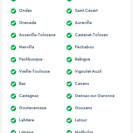
Ondes
Saint-Cézert
Grenade
Aureville
Auzeville-Tolosane
Castanet-Tolosan
Mervilla
Péchabou
Pechbusque
Rebigue
Vieille-Toulouse
Vigoulet-Auzil
Bax
Canens
Castagnac
Gensac-sur-Garonne
Goutevernisse
Gouzens
Lahitère
Latour
Latrape
Mailholas