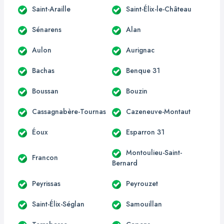
Saint-Araille
Saint-Élix-le-Château
Sénarens
Alan
Aulon
Aurignac
Bachas
Benque 31
Boussan
Bouzin
Cassagnabère-Tournas
Cazeneuve-Montaut
Éoux
Esparron 31
Montoulieu-Saint-
Francon
Bernard
Peyrissas
Peyrouzet
Saint-Élix-Séglan
Samouillan