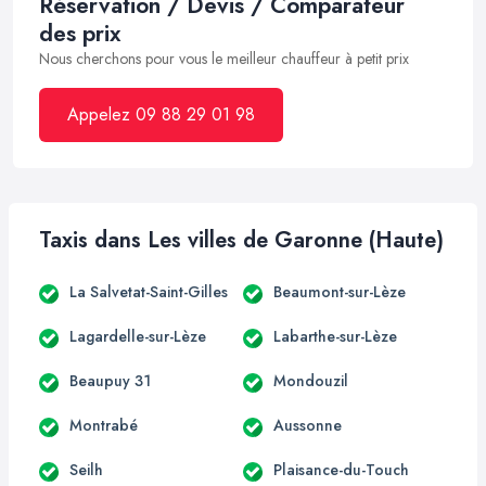
Réservation / Devis / Comparateur
des prix
Nous cherchons pour vous le meilleur chauffeur à petit prix
Appelez 09 88 29 01 98
Taxis dans Les villes de Garonne (Haute)
La Salvetat-Saint-Gilles
Beaumont-sur-Lèze
Lagardelle-sur-Lèze
Labarthe-sur-Lèze
Beaupuy 31
Mondouzil
Montrabé
Aussonne
Seilh
Plaisance-du-Touch