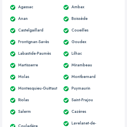
Agassac
Ambax
Anan
Boissède
Castelgaillard
Coueilles
Frontignan-Savès
Goudex
Labastide-Paumès
Lilhac
Martisserre
Mirambeau
Molas
Montbernard
Montesquieu-Guittaut
Puymaurin
Riolas
Saint-Frajou
Salerm
Cazères
Lavelanet-de-
Couladère