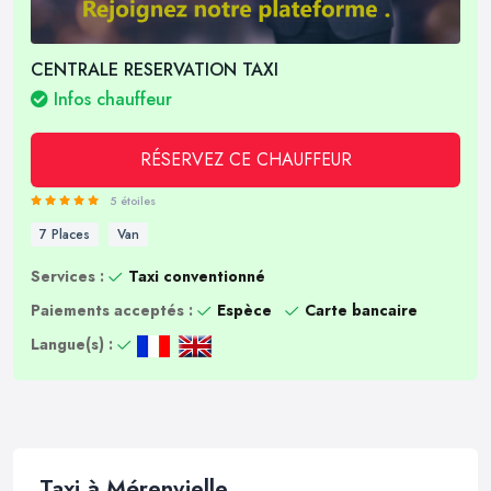
CENTRALE RESERVATION TAXI
Infos chauffeur
RÉSERVEZ CE CHAUFFEUR
5 étoiles
7 Places
Van
Services :
Taxi conventionné
Paiements acceptés :
Espèce
Carte bancaire
Langue(s) :
Taxi à Mérenvielle