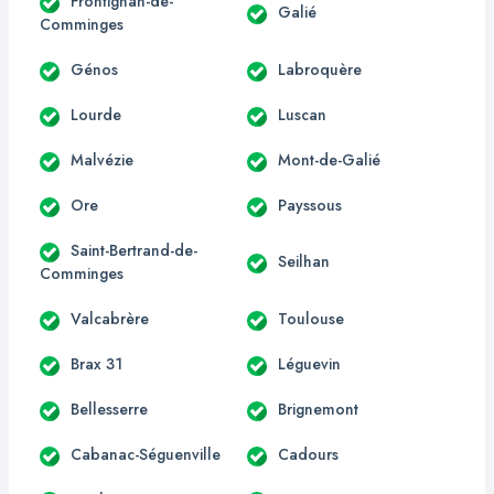
Frontignan-de-
Galié
Comminges
Génos
Labroquère
Lourde
Luscan
Malvézie
Mont-de-Galié
Ore
Payssous
Saint-Bertrand-de-
Seilhan
Comminges
Valcabrère
Toulouse
Brax 31
Léguevin
Bellesserre
Brignemont
Cabanac-Séguenville
Cadours