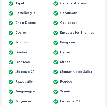
Aspet
Cabanac-Cazaux
Castelbiague
Cazaunous
Chein-Dessus
Couledoux
Couret
Encausse-les-Thermes
Estadens
Fougaron
Ganties
Herran
Lespiteau
Milhas
Moncaup 31
Montastruc-de-Salies
Razecueillé
Rouède
Sengouagnet
Soueich
Bruguières
Fenouillet 31