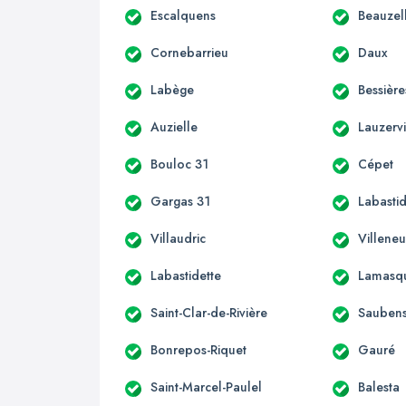
Escalquens
Beauzel
Cornebarrieu
Daux
Labège
Bessière
Auzielle
Lauzervi
Bouloc 31
Cépet
Gargas 31
Labastid
Villaudric
Villene
Labastidette
Lamasq
Saint-Clar-de-Rivière
Sauben
Bonrepos-Riquet
Gauré
Saint-Marcel-Paulel
Balesta