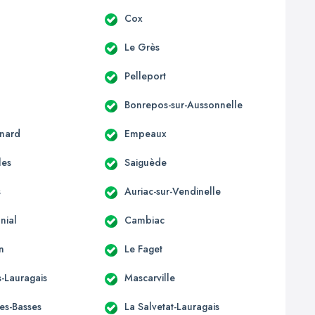
c
Cox
Le Grès
Pelleport
Bonrepos-sur-Aussonnelle
nard
Empeaux
les
Saiguède
s
Auriac-sur-Vendinelle
nial
Cambiac
n
Le Faget
-Lauragais
Mascarville
les-Basses
La Salvetat-Lauragais