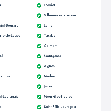
n
Loudet
ac
Villeneuve-Lécussan
aint-Bernard
Lanta
erre-de-Lages
Tarabel
Calmont
ol
Montgeard
Aignes
-Toulza
Marliac
Juzes
t-Lauragais
Mourvilles-Hautes
s
Saint-Félix-Lauragais