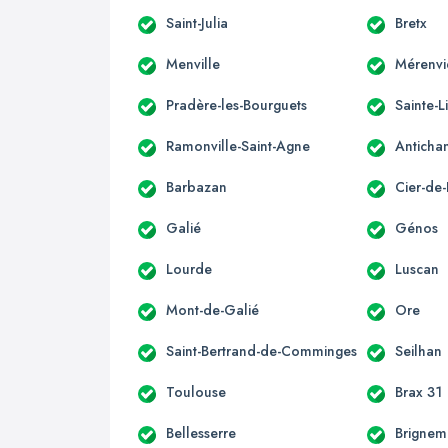
Saint-Julia
Bretx
Menville
Mérenvi
Pradère-les-Bourguets
Sainte-L
Ramonville-Saint-Agne
Anticha
Barbazan
Cier-de-
Galié
Génos
Lourde
Luscan
Mont-de-Galié
Ore
Saint-Bertrand-de-Comminges
Seilhan
Toulouse
Brax 31
Bellesserre
Brignem