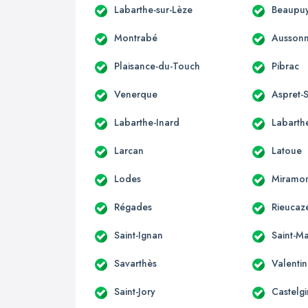
Labarthe-sur-Lèze
Beaupuy
Montrabé
Ausson
Plaisance-du-Touch
Pibrac
Venerque
Aspret-S
Labarthe-Inard
Labarthe
Larcan
Latoue
Lodes
Miramo
Régades
Rieucaz
Saint-Ignan
Saint-Ma
Savarthès
Valenti
Saint-Jory
Castelgi