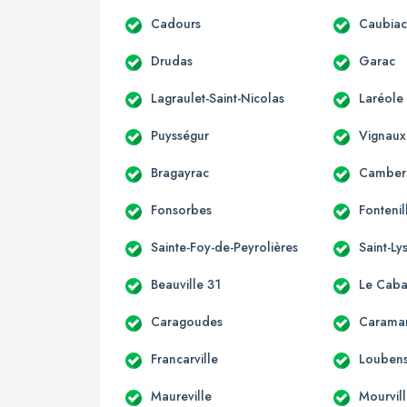
Cadours
Caubia
Drudas
Garac
Lagraulet-Saint-Nicolas
Laréole
Puysségur
Vignaux
Bragayrac
Camber
Fonsorbes
Fontenil
Sainte-Foy-de-Peyrolières
Saint-Ly
Beauville 31
Le Caba
Caragoudes
Carama
Francarville
Loubens
Maureville
Mourvil