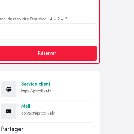
rci de résoudre l'équation : 4 + 2 = ?
Réserver
Service client
https://proxilive.fr
Mail
contact@proxilive.fr
Partager