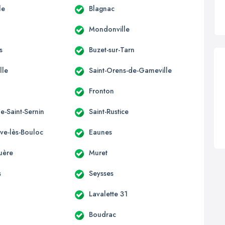
le
Blagnac
Mondonville
s
Buzet-sur-Tarn
lle
Saint-Orens-de-Gameville
Fronton
e-Saint-Sernin
Saint-Rustice
uve-lès-Bouloc
Eaunes
uère
Muret
s
Seysses
Lavalette 31
Boudrac