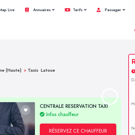
ap Live
Annuaires
Tarifs
Passager
R
ne (Haute)
>
Taxis Latoue
D
H
CENTRALE RESERVATION TAXI
Infos chauffeur
N
RÉSERVEZ CE CHAUFFEUR