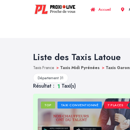
Accueil
M
Liste des Taxis Latoue
Taxis France
>
Taxis Midi Pyrénées
>
Taxis Garon
Département 31
Résultat :
Taxi(s)
1
TOP
TAXI CONVENTIONNÉ
7 PLACES