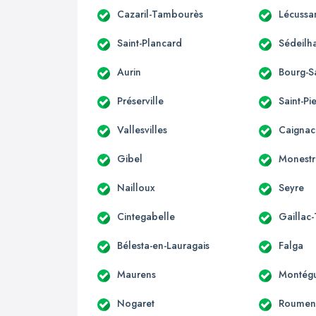
Cazaril-Tambourès
Lécussa
Saint-Plancard
Sédeilh
Aurin
Bourg-S
Préserville
Saint-Pi
Vallesvilles
Caignac
Gibel
Monestr
Nailloux
Seyre
Cintegabelle
Gaillac
Bélesta-en-Lauragais
Falga
Maurens
Montégu
Nogaret
Roumen