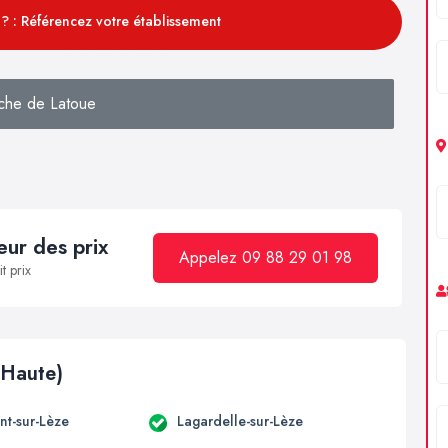
? : Référencez votre établissement
che de Latoue
ur des prix
Appelez 09 88 29 01 98
t prix
(Haute)
t-sur-Lèze
Lagardelle-sur-Lèze