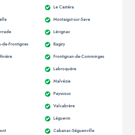
Le Castéra
elle
Montaigut-sur-Save
ivrade
Lévignac
n-de-Frontignes
Bagiry
Rivière
Frontignan-de-Comminges
Labroquère
Malvézie
Payssous
Valcabrère
Léguevin
ont
Cabanac-Séguenville