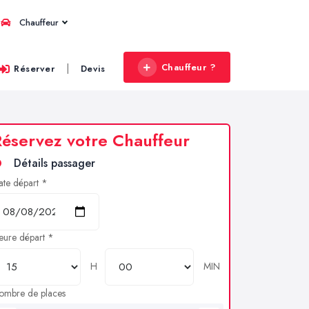
Chauffeur
Chauffeur ?
|
Réserver
Devis
éservez votre Chauffeur
Détails passager
ate départ *
eure départ *
H
MIN
ombre de places