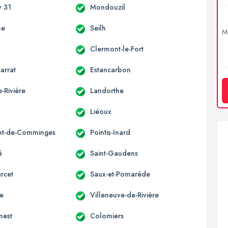
 31
Mondouzil
ne
Seilh
Me
Clermont-le-Fort
arrat
Estancarbon
-Rivière
Landorthe
Liéoux
nt-de-Comminges
Pointis-Inard
é
Saint-Gaudens
rcet
Saux-et-Pomarède
ne
Villeneuve-de-Rivière
nest
Colomiers