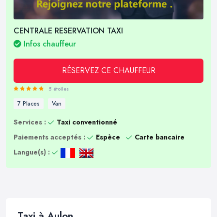
CENTRALE RESERVATION TAXI
Infos chauffeur
RÉSERVEZ CE CHAUFFEUR
5 étoiles
7 Places
Van
Services :
Taxi conventionné
Paiements acceptés :
Espèce
Carte bancaire
Langue(s) :
Taxi à Aulon