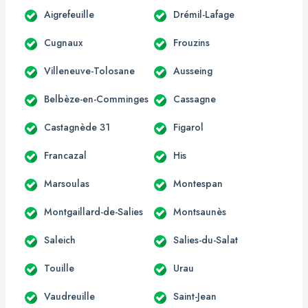
Aigrefeuille
Drémil-Lafage
Cugnaux
Frouzins
Villeneuve-Tolosane
Ausseing
Belbèze-en-Comminges
Cassagne
Castagnède 31
Figarol
Francazal
His
Marsoulas
Montespan
Montgaillard-de-Salies
Montsaunès
Saleich
Salies-du-Salat
Touille
Urau
Vaudreuille
Saint-Jean