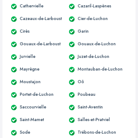
Cathervielle
Cazaril-Laspènes
Cazeaux-de-Larboust
Cier-de-Luchon
Cirès
Garin
Gouaux-de-Larboust
Gouaux-de-Luchon
Jurvielle
Juzet-de-Luchon
Mayrègne
Montauban-de-Luchon
Moustajon
Oô
Portet-de-Luchon
Poubeau
Saccourvielle
Saint-Aventin
Saint-Mamet
Salles-et-Pratviel
Sode
Trébons-de-Luchon