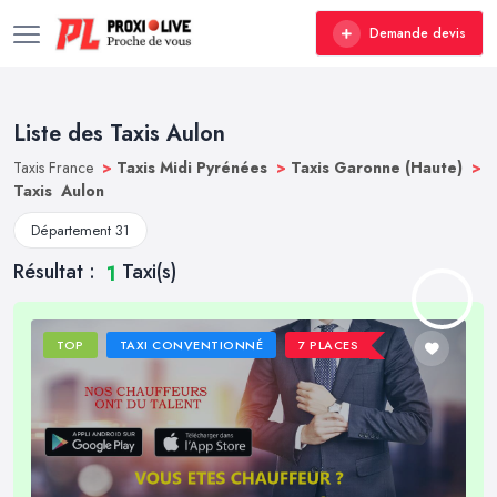
Demande devis
Liste des Taxis Aulon
Taxis France
>
Taxis Midi Pyrénées
>
Taxis Garonne (Haute)
>
Taxis Aulon
Département 31
Résultat :
Taxi(s)
1
TOP
TAXI CONVENTIONNÉ
7 PLACES