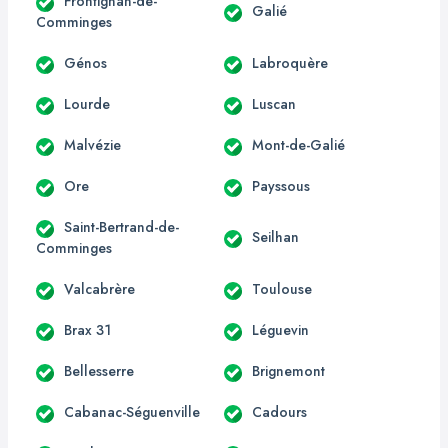
Frontignan-de-
Galié
Comminges
Génos
Labroquère
Lourde
Luscan
Malvézie
Mont-de-Galié
Ore
Payssous
Saint-Bertrand-de-
Seilhan
Comminges
Valcabrère
Toulouse
Brax 31
Léguevin
Bellesserre
Brignemont
Cabanac-Séguenville
Cadours