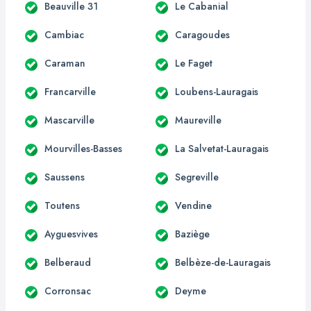
Beauville 31
Le Cabanial
Cambiac
Caragoudes
Caraman
Le Faget
Francarville
Loubens-Lauragais
Mascarville
Maureville
Mourvilles-Basses
La Salvetat-Lauragais
Saussens
Segreville
Toutens
Vendine
Ayguesvives
Baziège
Belberaud
Belbèze-de-Lauragais
Corronsac
Deyme