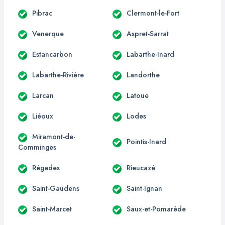
Pibrac
Clermont-le-Fort
Venerque
Aspret-Sarrat
Estancarbon
Labarthe-Inard
Labarthe-Rivière
Landorthe
Larcan
Latoue
Liéoux
Lodes
Miramont-de-
Pointis-Inard
Comminges
Régades
Rieucazé
Saint-Gaudens
Saint-Ignan
Saint-Marcet
Saux-et-Pomarède