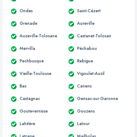
Ondes
Saint-Cézert
Grenade
Aureville
Auzeville-Tolosane
Castanet-Tolosan
Mervilla
Péchabou
Pechbusque
Rebigue
Vieille-Toulouse
Vigoulet-Auzil
Bax
Canens
Castagnac
Gensac-sur-Garonne
Goutevernisse
Gouzens
Lahitère
Latour
Latrape
Mailholas