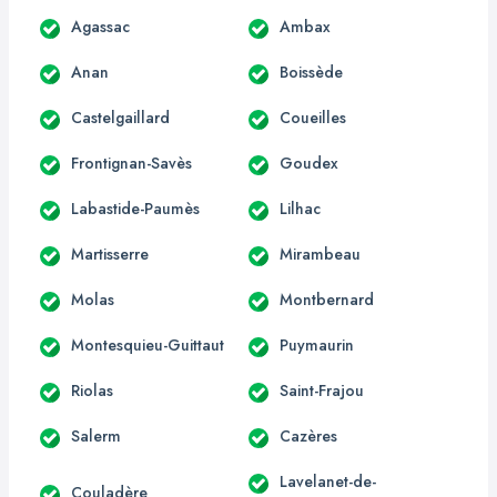
Agassac
Ambax
Anan
Boissède
Castelgaillard
Coueilles
Frontignan-Savès
Goudex
Labastide-Paumès
Lilhac
Martisserre
Mirambeau
Molas
Montbernard
Montesquieu-Guittaut
Puymaurin
Riolas
Saint-Frajou
Salerm
Cazères
Lavelanet-de-
Couladère