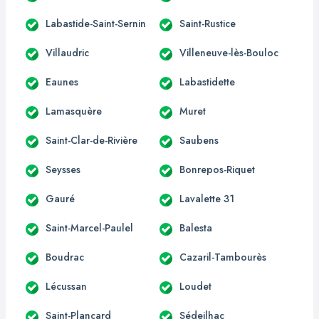
Labastide-Saint-Sernin
Saint-Rustice
Villaudric
Villeneuve-lès-Bouloc
Eaunes
Labastidette
Lamasquère
Muret
Saint-Clar-de-Rivière
Saubens
Seysses
Bonrepos-Riquet
Gauré
Lavalette 31
Saint-Marcel-Paulel
Balesta
Boudrac
Cazaril-Tambourès
Lécussan
Loudet
Saint-Plancard
Sédeilhac