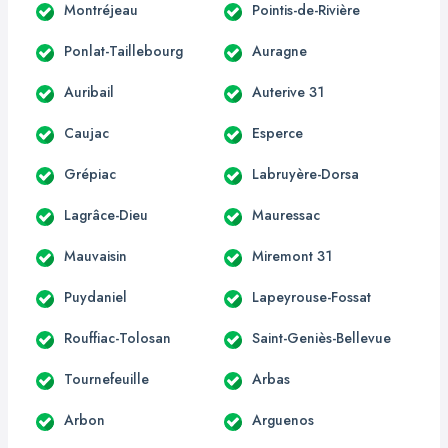
Montréjeau
Pointis-de-Rivière
Ponlat-Taillebourg
Auragne
Auribail
Auterive 31
Caujac
Esperce
Grépiac
Labruyère-Dorsa
Lagrâce-Dieu
Mauressac
Mauvaisin
Miremont 31
Puydaniel
Lapeyrouse-Fossat
Rouffiac-Tolosan
Saint-Geniès-Bellevue
Tournefeuille
Arbas
Arbon
Arguenos