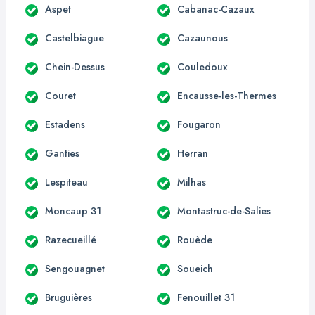
Aspet
Cabanac-Cazaux
Castelbiague
Cazaunous
Chein-Dessus
Couledoux
Couret
Encausse-les-Thermes
Estadens
Fougaron
Ganties
Herran
Lespiteau
Milhas
Moncaup 31
Montastruc-de-Salies
Razecueillé
Rouède
Sengouagnet
Soueich
Bruguières
Fenouillet 31