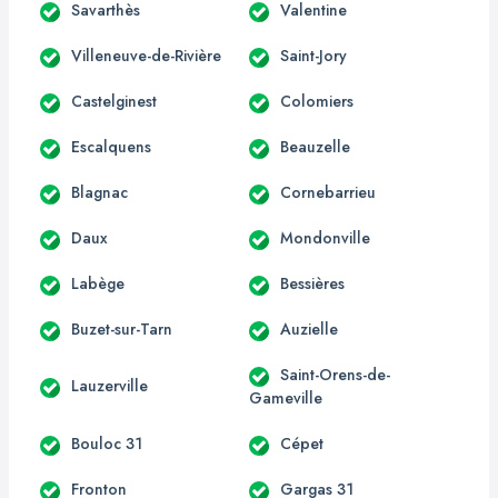
Savarthès
Valentine
Villeneuve-de-Rivière
Saint-Jory
Castelginest
Colomiers
Escalquens
Beauzelle
Blagnac
Cornebarrieu
Daux
Mondonville
Labège
Bessières
Buzet-sur-Tarn
Auzielle
Saint-Orens-de-
Lauzerville
Gameville
Bouloc 31
Cépet
Fronton
Gargas 31