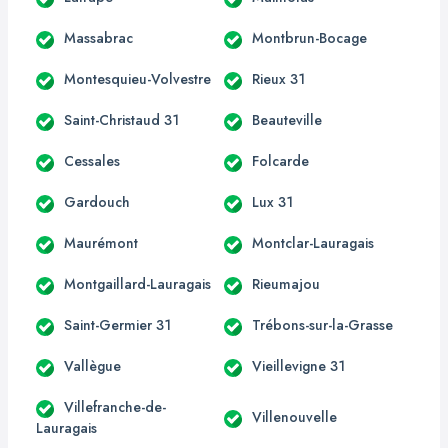
Massabrac
Montbrun-Bocage
Montesquieu-Volvestre
Rieux 31
Saint-Christaud 31
Beauteville
Cessales
Folcarde
Gardouch
Lux 31
Maurémont
Montclar-Lauragais
Montgaillard-Lauragais
Rieumajou
Saint-Germier 31
Trébons-sur-la-Grasse
Vallègue
Vieillevigne 31
Villefranche-de-
Villenouvelle
Lauragais