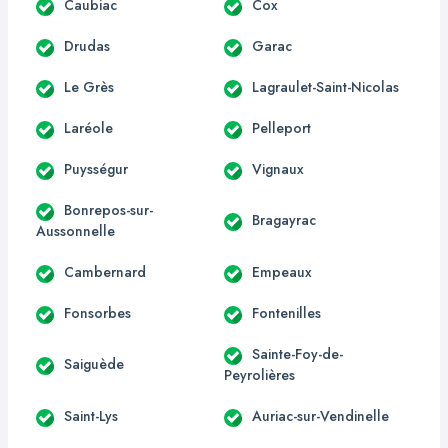
Caubiac
Cox
Drudas
Garac
Le Grès
Lagraulet-Saint-Nicolas
Laréole
Pelleport
Puysségur
Vignaux
Bonrepos-sur-
Bragayrac
Aussonnelle
Cambernard
Empeaux
Fonsorbes
Fontenilles
Sainte-Foy-de-
Saiguède
Peyrolières
Saint-Lys
Auriac-sur-Vendinelle