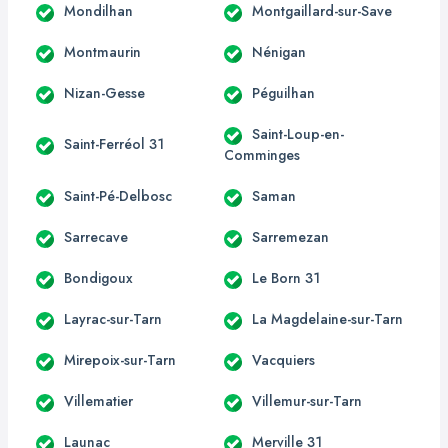
Mondilhan
Montgaillard-sur-Save
Montmaurin
Nénigan
Nizan-Gesse
Péguilhan
Saint-Loup-en-
Saint-Ferréol 31
Comminges
Saint-Pé-Delbosc
Saman
Sarrecave
Sarremezan
Bondigoux
Le Born 31
Layrac-sur-Tarn
La Magdelaine-sur-Tarn
Mirepoix-sur-Tarn
Vacquiers
Villematier
Villemur-sur-Tarn
Launac
Merville 31