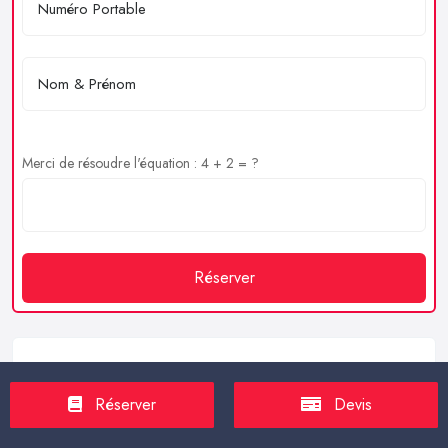
Merci de résoudre l'équation : 4 + 2 = ?
Réserver
Service client
Réserver
Devis
https://proxilive.fr