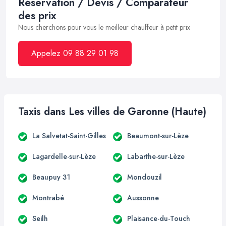
Réservation / Devis / Comparateur
des prix
Nous cherchons pour vous le meilleur chauffeur à petit prix
Appelez 09 88 29 01 98
Taxis dans Les villes de Garonne (Haute)
La Salvetat-Saint-Gilles
Beaumont-sur-Lèze
Lagardelle-sur-Lèze
Labarthe-sur-Lèze
Beaupuy 31
Mondouzil
Montrabé
Aussonne
Seilh
Plaisance-du-Touch