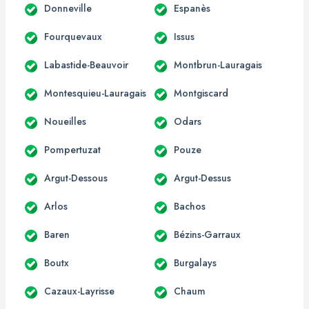
Donneville
Espanès
Fourquevaux
Issus
Labastide-Beauvoir
Montbrun-Lauragais
Montesquieu-Lauragais
Montgiscard
Noueilles
Odars
Pompertuzat
Pouze
Argut-Dessous
Argut-Dessus
Arlos
Bachos
Baren
Bézins-Garraux
Boutx
Burgalays
Cazaux-Layrisse
Chaum