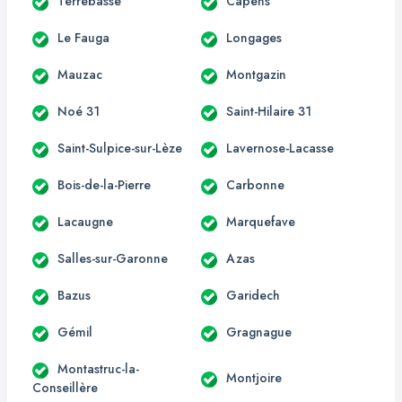
Terrebasse
Capens
Le Fauga
Longages
Mauzac
Montgazin
Noé 31
Saint-Hilaire 31
Saint-Sulpice-sur-Lèze
Lavernose-Lacasse
Bois-de-la-Pierre
Carbonne
Lacaugne
Marquefave
Salles-sur-Garonne
Azas
Bazus
Garidech
Gémil
Gragnague
Montastruc-la-
Montjoire
Conseillère