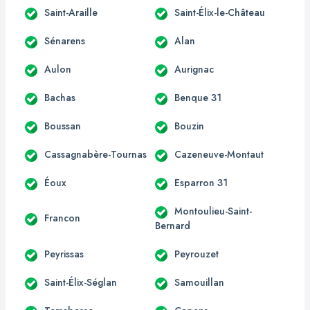
Saint-Araille
Saint-Élix-le-Château
Sénarens
Alan
Aulon
Aurignac
Bachas
Benque 31
Boussan
Bouzin
Cassagnabère-Tournas
Cazeneuve-Montaut
Éoux
Esparron 31
Montoulieu-Saint-
Francon
Bernard
Peyrissas
Peyrouzet
Saint-Élix-Séglan
Samouillan