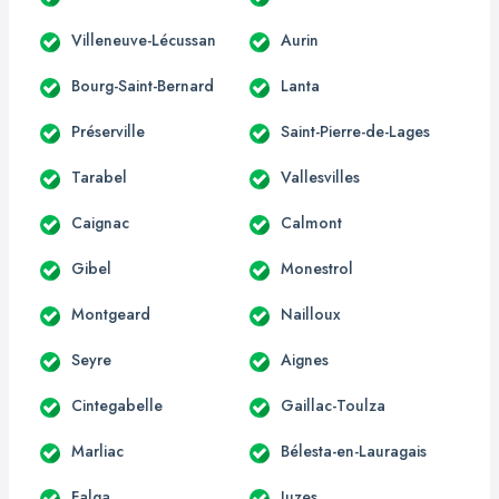
Villeneuve-Lécussan
Aurin
Bourg-Saint-Bernard
Lanta
Préserville
Saint-Pierre-de-Lages
Tarabel
Vallesvilles
Caignac
Calmont
Gibel
Monestrol
Montgeard
Nailloux
Seyre
Aignes
Cintegabelle
Gaillac-Toulza
Marliac
Bélesta-en-Lauragais
Falga
Juzes