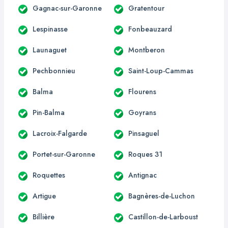
Gagnac-sur-Garonne
Gratentour
Lespinasse
Fonbeauzard
Launaguet
Montberon
Pechbonnieu
Saint-Loup-Cammas
Balma
Flourens
Pin-Balma
Goyrans
Lacroix-Falgarde
Pinsaguel
Portet-sur-Garonne
Roques 31
Roquettes
Antignac
Artigue
Bagnères-de-Luchon
Billière
Castillon-de-Larboust