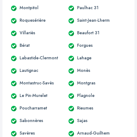
Montpitol
Paulhac 31
Roquesérière
Saint-Jean-Lherm
Villariès
Beaufort 31
Bérat
Forgues
Labastide-Clermont
Lahage
Lautignac
Monès
Montastruc-Savès
Montgras
Le Pin-Murelet
Plagnole
Poucharramet
Rieumes
Sabonnères
Sajas
Savères
Arnaud-Guilhem